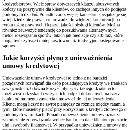
kredytobiorców. Wiele spraw dotyczących klauzul abuzywnych
kończy się pozytywnie dla klientów, co zachęca innych do podjęcia
podobnych działań. Ponadto coraz więcej kancelarii specjalizuje się
w tej dziedzinie prawa, co prowadzi do większej konkurencji na
rynku usług prawnych i lepszej jakości obsługi klientów. Można
również zauważyć tendencję do poszukiwania alternatywnych
metod rozwiązania sporów, takich jak mediacje czy arbitraż, które
mogą być szybsze i mniej kosztowne niż tradycyjne postępowanie
sądowe.
Jakie korzyści płyną z unieważnienia
umowy kredytowej
Unieważnienie umowy kredytowej to jedno z najbardziej
pożądanych rozwiązań dla osób posiadających kredyty we frankach
szwajcarskich. Główna korzyść płynąca z takiego działania to
możliwość odzyskania wszystkich nadpłat dokonanych na rzecz
banku od momentu zawarcia umowy aż do jej unieważnienia.
Klienci mogą liczyć na zwrot pieniędzy za różnicę między ratami a
tymi, które musieliby płacić przy korzystaniu z kredytu złotowego o
podobnych warunkach. Ponadto unieważnienie umowy oznacza
zakończenie zobowiązania wobec banku, co daje klientom poczucie
ulgi i swobody finansowej. W przypadku unieważnienia umowy nie