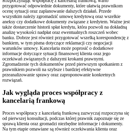
Rozpoczynając współpracę z kancelarią frankową, warto
przygotować odpowiednie dokumenty, które ułatwią prawnikom
ocenę sytuacji oraz zaplanowanie dalszych działań. Przede
wszystkim należy zgromadzić umowę kredytową oraz wszelkie
aneksy czy dodatkowe dokumenty związane z kredytem. Ważne jest
także dostarczenie historii spłat kredytu, która pozwoli na dokładną
analizę wysokości nadpłat oraz ewentualnych roszczeń wobec
banku. Dobrze jest również przygotować wszelką korespondencję z
bankiem, w tym pisma dotyczące reklamacji czy negocjacji
warunków umowy. Kancelaria może poprosić o dodatkowe
informacje dotyczące sytuacji finansowej klienta oraz jego
oczekiwań związanych z dalszymi krokami prawnymi.
Zgromadzenie tych dokumentów przed pierwszym spotkaniem z
prawnikiem pozwoli na szybsze i bardziej efektywne
przeanalizowanie sprawy oraz zaproponowanie konkretnych
rozwiązań.
Jak wygląda proces współpracy z
kancelarią frankową
Proces współpracy z kancelarią frankową zazwyczaj rozpoczyna się
od pierwszej konsultacji, podczas której prawnik zapoznaje się ze
sprawą klienta oraz gromadzi niezbędne informacje i dokumenty.
Na tym etapie omawiane są również oczekiwania klienta oraz