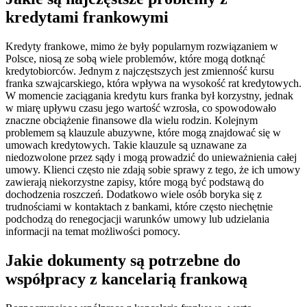
kredytami frankowymi
Kredyty frankowe, mimo że były popularnym rozwiązaniem w
Polsce, niosą ze sobą wiele problemów, które mogą dotknąć
kredytobiorców. Jednym z najczęstszych jest zmienność kursu
franka szwajcarskiego, która wpływa na wysokość rat kredytowych.
W momencie zaciągania kredytu kurs franka był korzystny, jednak
w miarę upływu czasu jego wartość wzrosła, co spowodowało
znaczne obciążenie finansowe dla wielu rodzin. Kolejnym
problemem są klauzule abuzywne, które mogą znajdować się w
umowach kredytowych. Takie klauzule są uznawane za
niedozwolone przez sądy i mogą prowadzić do unieważnienia całej
umowy. Klienci często nie zdają sobie sprawy z tego, że ich umowy
zawierają niekorzystne zapisy, które mogą być podstawą do
dochodzenia roszczeń. Dodatkowo wiele osób boryka się z
trudnościami w kontaktach z bankami, które często niechętnie
podchodzą do renegocjacji warunków umowy lub udzielania
informacji na temat możliwości pomocy.
Jakie dokumenty są potrzebne do
współpracy z kancelarią frankową