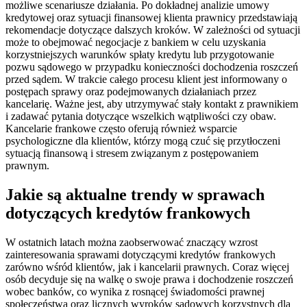
możliwe scenariusze działania. Po dokładnej analizie umowy
kredytowej oraz sytuacji finansowej klienta prawnicy przedstawiają
rekomendacje dotyczące dalszych kroków. W zależności od sytuacji
może to obejmować negocjacje z bankiem w celu uzyskania
korzystniejszych warunków spłaty kredytu lub przygotowanie
pozwu sądowego w przypadku konieczności dochodzenia roszczeń
przed sądem. W trakcie całego procesu klient jest informowany o
postępach sprawy oraz podejmowanych działaniach przez
kancelarię. Ważne jest, aby utrzymywać stały kontakt z prawnikiem
i zadawać pytania dotyczące wszelkich wątpliwości czy obaw.
Kancelarie frankowe często oferują również wsparcie
psychologiczne dla klientów, którzy mogą czuć się przytłoczeni
sytuacją finansową i stresem związanym z postępowaniem
prawnym.
Jakie są aktualne trendy w sprawach
dotyczących kredytów frankowych
W ostatnich latach można zaobserwować znaczący wzrost
zainteresowania sprawami dotyczącymi kredytów frankowych
zarówno wśród klientów, jak i kancelarii prawnych. Coraz więcej
osób decyduje się na walkę o swoje prawa i dochodzenie roszczeń
wobec banków, co wynika z rosnącej świadomości prawnej
społeczeństwa oraz licznych wyroków sądowych korzystnych dla