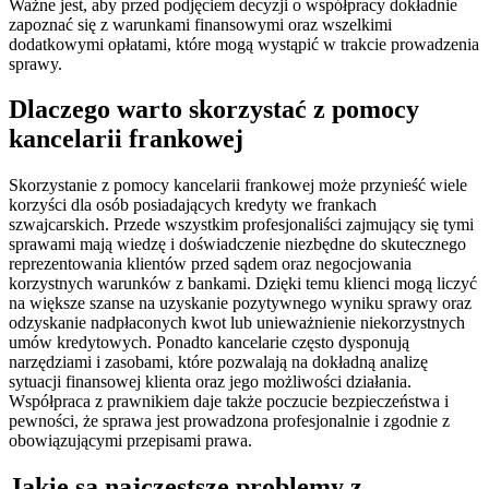
Ważne jest, aby przed podjęciem decyzji o współpracy dokładnie
zapoznać się z warunkami finansowymi oraz wszelkimi
dodatkowymi opłatami, które mogą wystąpić w trakcie prowadzenia
sprawy.
Dlaczego warto skorzystać z pomocy
kancelarii frankowej
Skorzystanie z pomocy kancelarii frankowej może przynieść wiele
korzyści dla osób posiadających kredyty we frankach
szwajcarskich. Przede wszystkim profesjonaliści zajmujący się tymi
sprawami mają wiedzę i doświadczenie niezbędne do skutecznego
reprezentowania klientów przed sądem oraz negocjowania
korzystnych warunków z bankami. Dzięki temu klienci mogą liczyć
na większe szanse na uzyskanie pozytywnego wyniku sprawy oraz
odzyskanie nadpłaconych kwot lub unieważnienie niekorzystnych
umów kredytowych. Ponadto kancelarie często dysponują
narzędziami i zasobami, które pozwalają na dokładną analizę
sytuacji finansowej klienta oraz jego możliwości działania.
Współpraca z prawnikiem daje także poczucie bezpieczeństwa i
pewności, że sprawa jest prowadzona profesjonalnie i zgodnie z
obowiązującymi przepisami prawa.
Jakie są najczęstsze problemy z