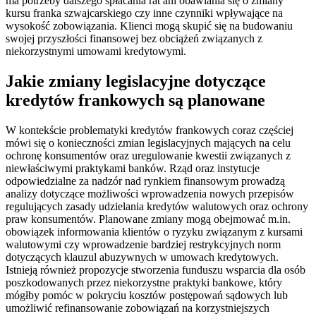
ma potrzeby dalszego spłacania rat ani obawiania się o zmiany
kursu franka szwajcarskiego czy inne czynniki wpływające na
wysokość zobowiązania. Klienci mogą skupić się na budowaniu
swojej przyszłości finansowej bez obciążeń związanych z
niekorzystnymi umowami kredytowymi.
Jakie zmiany legislacyjne dotyczące
kredytów frankowych są planowane
W kontekście problematyki kredytów frankowych coraz częściej
mówi się o konieczności zmian legislacyjnych mających na celu
ochronę konsumentów oraz uregulowanie kwestii związanych z
niewłaściwymi praktykami banków. Rząd oraz instytucje
odpowiedzialne za nadzór nad rynkiem finansowym prowadzą
analizy dotyczące możliwości wprowadzenia nowych przepisów
regulujących zasady udzielania kredytów walutowych oraz ochrony
praw konsumentów. Planowane zmiany mogą obejmować m.in.
obowiązek informowania klientów o ryzyku związanym z kursami
walutowymi czy wprowadzenie bardziej restrykcyjnych norm
dotyczących klauzul abuzywnych w umowach kredytowych.
Istnieją również propozycje stworzenia funduszu wsparcia dla osób
poszkodowanych przez niekorzystne praktyki bankowe, który
mógłby pomóc w pokryciu kosztów postępowań sądowych lub
umożliwić refinansowanie zobowiązań na korzystniejszych