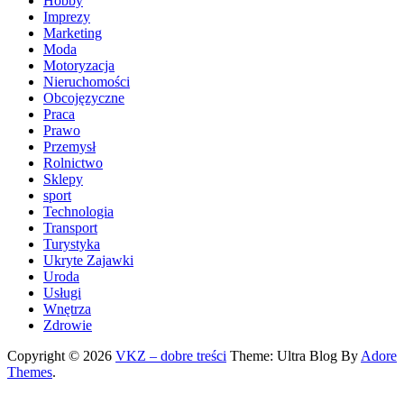
Hobby
Imprezy
Marketing
Moda
Motoryzacja
Nieruchomości
Obcojęzyczne
Praca
Prawo
Przemysł
Rolnictwo
Sklepy
sport
Technologia
Transport
Turystyka
Ukryte Zajawki
Uroda
Usługi
Wnętrza
Zdrowie
Copyright © 2026
VKZ – dobre treści
Theme: Ultra Blog By
Adore
Themes
.