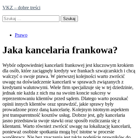
Skip
VKZ – dobre treści
to
Szukaj:
content
Prawo
Jaka kancelaria frankowa?
Wybór odpowiedniej kancelarii frankowej jest kluczowym krokiem
dla osób, które zaciągnęły kredyty we frankach szwajcarskich i chcą
walczyć o swoje prawa. W pierwszej kolejności warto zwrócić
uwagę na doświadczenie kancelarii w sprawach związanych z
kredytami walutowymi. Wiele firm specjalizuje się w tej dziedzinie,
jednak nie każda z nich ma na swoim koncie sukcesy w
reprezentowaniu klientów przed sądem. Dlatego warto poszukać
opinii innych klientów oraz sprawdzić, jakie sprawy były
prowadzone przez daną kancelarię. Kolejnym istotnym aspektem
jest transparentność kosztów usług. Dobrze jest, gdy kancelaria
jasno przedstawia swoje stawki oraz sposób rozliczania się z
klientami. Warto również zwrócić uwagę na lokalizację kancelarii,
ponieważ osobiste spotkania mogą być istotne w procesie
współpracy. Nie bez znaczenia jest także podejście prawników do