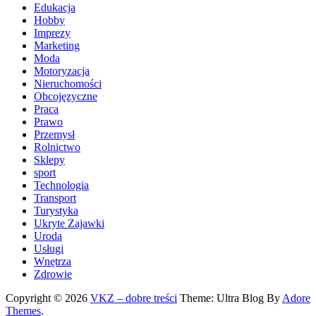
Edukacja
Hobby
Imprezy
Marketing
Moda
Motoryzacja
Nieruchomości
Obcojęzyczne
Praca
Prawo
Przemysł
Rolnictwo
Sklepy
sport
Technologia
Transport
Turystyka
Ukryte Zajawki
Uroda
Usługi
Wnętrza
Zdrowie
Copyright © 2026
VKZ – dobre treści
Theme: Ultra Blog By
Adore
Themes
.