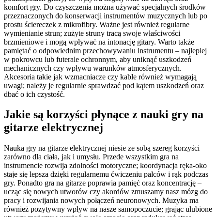
komfort gry. Do czyszczenia można używać specjalnych środków
przeznaczonych do konserwacji instrumentów muzycznych lub po
prostu ściereczek z mikrofibry. Ważne jest również regularne
wymienianie strun; zużyte struny tracą swoje właściwości
brzmieniowe i mogą wpływać na intonację gitary. Warto także
pamiętać o odpowiednim przechowywaniu instrumentu – najlepiej
w pokrowcu lub futerale ochronnym, aby uniknąć uszkodzeń
mechanicznych czy wpływu warunków atmosferycznych.
Akcesoria takie jak wzmacniacze czy kable również wymagają
uwagi; należy je regularnie sprawdzać pod kątem uszkodzeń oraz
dbać o ich czystość.
Jakie są korzyści płynące z nauki gry na
gitarze elektrycznej
Nauka gry na gitarze elektrycznej niesie ze sobą szereg korzyści
zarówno dla ciała, jak i umysłu. Przede wszystkim gra na
instrumencie rozwija zdolności motoryczne; koordynacja ręka-oko
staje się lepsza dzięki regularnemu ćwiczeniu palców i rąk podczas
gry. Ponadto gra na gitarze poprawia pamięć oraz koncentrację –
ucząc się nowych utworów czy akordów zmuszamy nasz mózg do
pracy i rozwijania nowych połączeń neuronowych. Muzyka ma
również pozytywny wpływ na nasze samopoczucie; grając ulubione