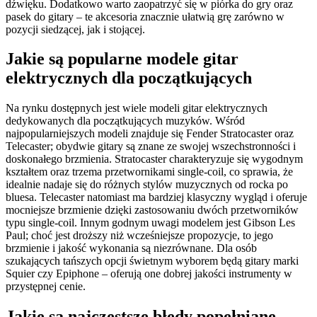
dźwięku. Dodatkowo warto zaopatrzyć się w piórka do gry oraz
pasek do gitary – te akcesoria znacznie ułatwią grę zarówno w
pozycji siedzącej, jak i stojącej.
Jakie są popularne modele gitar
elektrycznych dla początkujących
Na rynku dostępnych jest wiele modeli gitar elektrycznych
dedykowanych dla początkujących muzyków. Wśród
najpopularniejszych modeli znajduje się Fender Stratocaster oraz
Telecaster; obydwie gitary są znane ze swojej wszechstronności i
doskonałego brzmienia. Stratocaster charakteryzuje się wygodnym
kształtem oraz trzema przetwornikami single-coil, co sprawia, że
idealnie nadaje się do różnych stylów muzycznych od rocka po
bluesa. Telecaster natomiast ma bardziej klasyczny wygląd i oferuje
mocniejsze brzmienie dzięki zastosowaniu dwóch przetworników
typu single-coil. Innym godnym uwagi modelem jest Gibson Les
Paul; choć jest droższy niż wcześniejsze propozycje, to jego
brzmienie i jakość wykonania są niezrównane. Dla osób
szukających tańszych opcji świetnym wyborem będą gitary marki
Squier czy Epiphone – oferują one dobrej jakości instrumenty w
przystępnej cenie.
Jakie są najczęstsze błędy popełniane