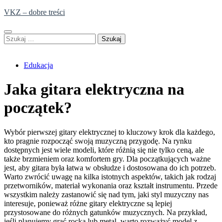
Skip
VKZ – dobre treści
to
content
Szukaj:
Edukacja
Jaka gitara elektryczna na
początek?
Wybór pierwszej gitary elektrycznej to kluczowy krok dla każdego,
kto pragnie rozpocząć swoją muzyczną przygodę. Na rynku
dostępnych jest wiele modeli, które różnią się nie tylko ceną, ale
także brzmieniem oraz komfortem gry. Dla początkujących ważne
jest, aby gitara była łatwa w obsłudze i dostosowana do ich potrzeb.
Warto zwrócić uwagę na kilka istotnych aspektów, takich jak rodzaj
przetworników, materiał wykonania oraz kształt instrumentu. Przede
wszystkim należy zastanowić się nad tym, jaki styl muzyczny nas
interesuje, ponieważ różne gitary elektryczne są lepiej
przystosowane do różnych gatunków muzycznych. Na przykład,
jeśli planujemy grać rocka lub metal, warto rozważyć model z