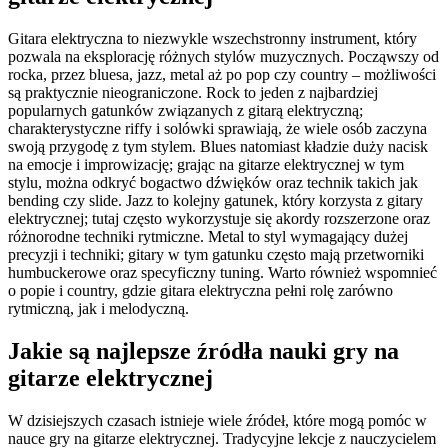
Gitara elektryczna to niezwykle wszechstronny instrument, który
pozwala na eksplorację różnych stylów muzycznych. Począwszy od
rocka, przez bluesa, jazz, metal aż po pop czy country – możliwości
są praktycznie nieograniczone. Rock to jeden z najbardziej
popularnych gatunków związanych z gitarą elektryczną;
charakterystyczne riffy i solówki sprawiają, że wiele osób zaczyna
swoją przygodę z tym stylem. Blues natomiast kładzie duży nacisk
na emocje i improwizację; grając na gitarze elektrycznej w tym
stylu, można odkryć bogactwo dźwięków oraz technik takich jak
bending czy slide. Jazz to kolejny gatunek, który korzysta z gitary
elektrycznej; tutaj często wykorzystuje się akordy rozszerzone oraz
różnorodne techniki rytmiczne. Metal to styl wymagający dużej
precyzji i techniki; gitary w tym gatunku często mają przetworniki
humbuckerowe oraz specyficzny tuning. Warto również wspomnieć
o popie i country, gdzie gitara elektryczna pełni rolę zarówno
rytmiczną, jak i melodyczną.
Jakie są najlepsze źródła nauki gry na
gitarze elektrycznej
W dzisiejszych czasach istnieje wiele źródeł, które mogą pomóc w
nauce gry na gitarze elektrycznej. Tradycyjne lekcje z nauczycielem