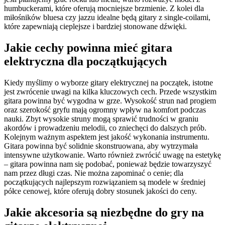
humbuckerami, które oferują mocniejsze brzmienie. Z kolei dla
miłośników bluesa czy jazzu idealne będą gitary z single-coilami,
które zapewniają cieplejsze i bardziej stonowane dźwięki.
Jakie cechy powinna mieć gitara
elektryczna dla początkujących
Kiedy myślimy o wyborze gitary elektrycznej na początek, istotne
jest zwrócenie uwagi na kilka kluczowych cech. Przede wszystkim
gitara powinna być wygodna w grze. Wysokość strun nad progiem
oraz szerokość gryfu mają ogromny wpływ na komfort podczas
nauki. Zbyt wysokie struny mogą sprawić trudności w graniu
akordów i prowadzeniu melodii, co zniechęci do dalszych prób.
Kolejnym ważnym aspektem jest jakość wykonania instrumentu.
Gitara powinna być solidnie skonstruowana, aby wytrzymała
intensywne użytkowanie. Warto również zwrócić uwagę na estetykę
– gitara powinna nam się podobać, ponieważ będzie towarzyszyć
nam przez długi czas. Nie można zapominać o cenie; dla
początkujących najlepszym rozwiązaniem są modele w średniej
półce cenowej, które oferują dobry stosunek jakości do ceny.
Jakie akcesoria są niezbędne do gry na