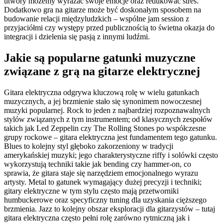
utwory możemy wyrażać swoje emocje oraz redukować stres.
Dodatkowo gra na gitarze może być doskonałym sposobem na
budowanie relacji międzyludzkich – wspólne jam session z
przyjaciółmi czy występy przed publicznością to świetna okazja do
integracji i dzielenia się pasją z innymi ludźmi.
Jakie są popularne gatunki muzyczne
związane z grą na gitarze elektrycznej
Gitara elektryczna odgrywa kluczową rolę w wielu gatunkach
muzycznych, a jej brzmienie stało się synonimem nowoczesnej
muzyki popularnej. Rock to jeden z najbardziej rozpoznawalnych
stylów związanych z tym instrumentem; od klasycznych zespołów
takich jak Led Zeppelin czy The Rolling Stones po współczesne
grupy rockowe – gitara elektryczna jest fundamentem tego gatunku.
Blues to kolejny styl głęboko zakorzeniony w tradycji
amerykańskiej muzyki; jego charakterystyczne riffy i solówki często
wykorzystują techniki takie jak bending czy hammer-on, co
sprawia, że gitara staje się narzędziem emocjonalnego wyrazu
artysty. Metal to gatunek wymagający dużej precyzji i techniki;
gitary elektryczne w tym stylu często mają przetworniki
humbuckerowe oraz specyficzny tuning dla uzyskania cięższego
brzmienia. Jazz to kolejny obszar eksploracji dla gitarzystów – tutaj
gitara elektryczna często pełni rolę zarówno rytmiczną jak i