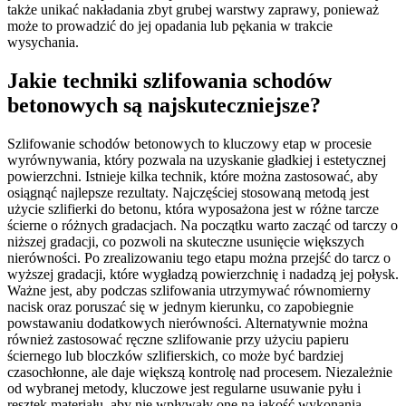
także unikać nakładania zbyt grubej warstwy zaprawy, ponieważ
może to prowadzić do jej opadania lub pękania w trakcie
wysychania.
Jakie techniki szlifowania schodów
betonowych są najskuteczniejsze?
Szlifowanie schodów betonowych to kluczowy etap w procesie
wyrównywania, który pozwala na uzyskanie gładkiej i estetycznej
powierzchni. Istnieje kilka technik, które można zastosować, aby
osiągnąć najlepsze rezultaty. Najczęściej stosowaną metodą jest
użycie szlifierki do betonu, która wyposażona jest w różne tarcze
ścierne o różnych gradacjach. Na początku warto zacząć od tarczy o
niższej gradacji, co pozwoli na skuteczne usunięcie większych
nierówności. Po zrealizowaniu tego etapu można przejść do tarcz o
wyższej gradacji, które wygładzą powierzchnię i nadadzą jej połysk.
Ważne jest, aby podczas szlifowania utrzymywać równomierny
nacisk oraz poruszać się w jednym kierunku, co zapobiegnie
powstawaniu dodatkowych nierówności. Alternatywnie można
również zastosować ręczne szlifowanie przy użyciu papieru
ściernego lub bloczków szlifierskich, co może być bardziej
czasochłonne, ale daje większą kontrolę nad procesem. Niezależnie
od wybranej metody, kluczowe jest regularne usuwanie pyłu i
resztek materiału, aby nie wpływały one na jakość wykonania.