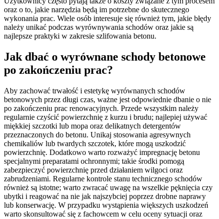
Użytkownicy często pytają także o koszty związane z tym procesem
oraz o to, jakie narzędzia będą im potrzebne do skutecznego
wykonania prac. Wiele osób interesuje się również tym, jakie błędy
należy unikać podczas wyrównywania schodów oraz jakie są
najlepsze praktyki w zakresie szlifowania betonu.
Jak dbać o wyrównane schody betonowe
po zakończeniu prac?
Aby zachować trwałość i estetykę wyrównanych schodów
betonowych przez długi czas, ważne jest odpowiednie dbanie o nie
po zakończeniu prac renowacyjnych. Przede wszystkim należy
regularnie czyścić powierzchnię z kurzu i brudu; najlepiej używać
miękkiej szczotki lub mopa oraz delikatnych detergentów
przeznaczonych do betonu. Unikaj stosowania agresywnych
chemikaliów lub twardych szczotek, które mogą uszkodzić
powierzchnię. Dodatkowo warto rozważyć impregnację betonu
specjalnymi preparatami ochronnymi; takie środki pomogą
zabezpieczyć powierzchnię przed działaniem wilgoci oraz
zabrudzeniami. Regularne kontrole stanu technicznego schodów
również są istotne; warto zwracać uwagę na wszelkie pęknięcia czy
ubytki i reagować na nie jak najszybciej poprzez drobne naprawy
lub konserwację. W przypadku wystąpienia większych uszkodzeń
warto skonsultować się z fachowcem w celu oceny sytuacji oraz