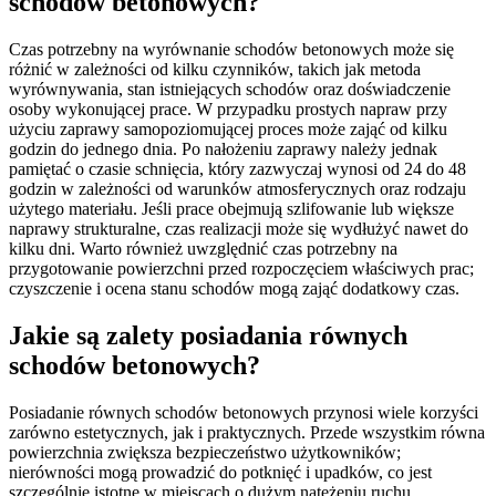
schodów betonowych?
Czas potrzebny na wyrównanie schodów betonowych może się
różnić w zależności od kilku czynników, takich jak metoda
wyrównywania, stan istniejących schodów oraz doświadczenie
osoby wykonującej prace. W przypadku prostych napraw przy
użyciu zaprawy samopoziomującej proces może zająć od kilku
godzin do jednego dnia. Po nałożeniu zaprawy należy jednak
pamiętać o czasie schnięcia, który zazwyczaj wynosi od 24 do 48
godzin w zależności od warunków atmosferycznych oraz rodzaju
użytego materiału. Jeśli prace obejmują szlifowanie lub większe
naprawy strukturalne, czas realizacji może się wydłużyć nawet do
kilku dni. Warto również uwzględnić czas potrzebny na
przygotowanie powierzchni przed rozpoczęciem właściwych prac;
czyszczenie i ocena stanu schodów mogą zająć dodatkowy czas.
Jakie są zalety posiadania równych
schodów betonowych?
Posiadanie równych schodów betonowych przynosi wiele korzyści
zarówno estetycznych, jak i praktycznych. Przede wszystkim równa
powierzchnia zwiększa bezpieczeństwo użytkowników;
nierówności mogą prowadzić do potknięć i upadków, co jest
szczególnie istotne w miejscach o dużym natężeniu ruchu.