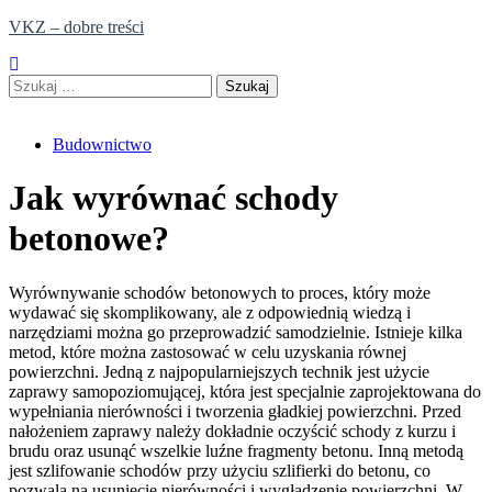
Skip
VKZ – dobre treści
to
content
Szukaj:
Budownictwo
Jak wyrównać schody
betonowe?
Wyrównywanie schodów betonowych to proces, który może
wydawać się skomplikowany, ale z odpowiednią wiedzą i
narzędziami można go przeprowadzić samodzielnie. Istnieje kilka
metod, które można zastosować w celu uzyskania równej
powierzchni. Jedną z najpopularniejszych technik jest użycie
zaprawy samopoziomującej, która jest specjalnie zaprojektowana do
wypełniania nierówności i tworzenia gładkiej powierzchni. Przed
nałożeniem zaprawy należy dokładnie oczyścić schody z kurzu i
brudu oraz usunąć wszelkie luźne fragmenty betonu. Inną metodą
jest szlifowanie schodów przy użyciu szlifierki do betonu, co
pozwala na usunięcie nierówności i wygładzenie powierzchni. W