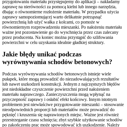
przygotowaniu materiału przystępujemy do aplikacji – nakładamy
zaprawę na nierówności za pomocą kielni lub innego narzędzia,
dbając o równomierne rozłożenie materiału. W przypadku użycia
zaprawy samopoziomującej warto delikatnie potrząsnąć
powierzchnią lub użyć wałka z kolcami, co pomoże w
równomiernym rozprowadzeniu mieszanki. Po nałożeniu materiału
ważne jest pozostawienie go do wyschnięcia przez czas zalecany
przez producenta. Na koniec można przystąpić do szlifowania
powierzchni w celu uzyskania idealnie gładkiej struktury.
Jakie błędy unikać podczas
wyrównywania schodów betonowych?
Podczas wyrównywania schodów betonowych istnieje wiele
pułapek, które mogą prowadzić do niezadowalających rezultatów
lub nawet uszkodzeń konstrukcji. Jednym z najczęstszych błędów
jest niedokładne czyszczenie powierzchni przed nałożeniem
materiału naprawczego. Zanieczyszczenia mogą wpłynąć na
przyczepność zaprawy i osłabić efekt końcowy. Innym istotnym
problemem jest niewłaściwe przygotowanie mieszanki – stosowanie
nieodpowiednich proporcji lub materiałów może prowadzić do
pęknięć i kruszenia się naprawionych miejsc. Ważne jest również
przestrzeganie czasu schnięcia; zbyt szybkie użytkowanie schodów
po zakończeniu prac może spowodować ich uszkodzenie. Należy