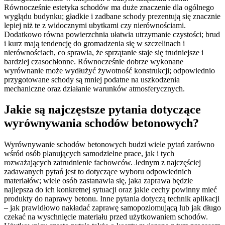
Równocześnie estetyka schodów ma duże znaczenie dla ogólnego
wyglądu budynku; gładkie i zadbane schody prezentują się znacznie
lepiej niż te z widocznymi ubytkami czy nierównościami.
Dodatkowo równa powierzchnia ułatwia utrzymanie czystości; brud
i kurz mają tendencję do gromadzenia się w szczelinach i
nierównościach, co sprawia, że sprzątanie staje się trudniejsze i
bardziej czasochłonne. Równocześnie dobrze wykonane
wyrównanie może wydłużyć żywotność konstrukcji; odpowiednio
przygotowane schody są mniej podatne na uszkodzenia
mechaniczne oraz działanie warunków atmosferycznych.
Jakie są najczęstsze pytania dotyczące
wyrównywania schodów betonowych?
Wyrównywanie schodów betonowych budzi wiele pytań zarówno
wśród osób planujących samodzielne prace, jak i tych
rozważających zatrudnienie fachowców. Jednym z najczęściej
zadawanych pytań jest to dotyczące wyboru odpowiednich
materiałów; wiele osób zastanawia się, jaka zaprawa będzie
najlepsza do ich konkretnej sytuacji oraz jakie cechy powinny mieć
produkty do naprawy betonu. Inne pytania dotyczą technik aplikacji
– jak prawidłowo nakładać zaprawę samopoziomującą lub jak długo
czekać na wyschnięcie materiału przed użytkowaniem schodów.