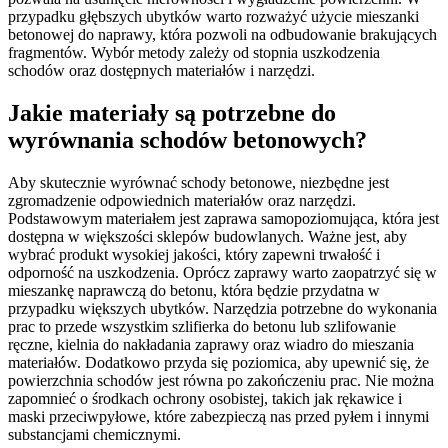
przypadku głębszych ubytków warto rozważyć użycie mieszanki
betonowej do naprawy, która pozwoli na odbudowanie brakujących
fragmentów. Wybór metody zależy od stopnia uszkodzenia
schodów oraz dostępnych materiałów i narzędzi.
Jakie materiały są potrzebne do
wyrównania schodów betonowych?
Aby skutecznie wyrównać schody betonowe, niezbędne jest
zgromadzenie odpowiednich materiałów oraz narzędzi.
Podstawowym materiałem jest zaprawa samopoziomująca, która jest
dostępna w większości sklepów budowlanych. Ważne jest, aby
wybrać produkt wysokiej jakości, który zapewni trwałość i
odporność na uszkodzenia. Oprócz zaprawy warto zaopatrzyć się w
mieszankę naprawczą do betonu, która będzie przydatna w
przypadku większych ubytków. Narzędzia potrzebne do wykonania
prac to przede wszystkim szlifierka do betonu lub szlifowanie
ręczne, kielnia do nakładania zaprawy oraz wiadro do mieszania
materiałów. Dodatkowo przyda się poziomica, aby upewnić się, że
powierzchnia schodów jest równa po zakończeniu prac. Nie można
zapomnieć o środkach ochrony osobistej, takich jak rękawice i
maski przeciwpyłowe, które zabezpieczą nas przed pyłem i innymi
substancjami chemicznymi.