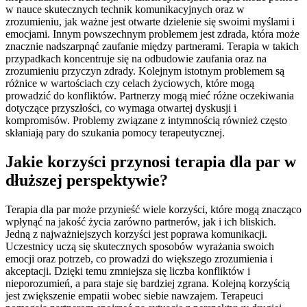
w nauce skutecznych technik komunikacyjnych oraz w
zrozumieniu, jak ważne jest otwarte dzielenie się swoimi myślami i
emocjami. Innym powszechnym problemem jest zdrada, która może
znacznie nadszarpnąć zaufanie między partnerami. Terapia w takich
przypadkach koncentruje się na odbudowie zaufania oraz na
zrozumieniu przyczyn zdrady. Kolejnym istotnym problemem są
różnice w wartościach czy celach życiowych, które mogą
prowadzić do konfliktów. Partnerzy mogą mieć różne oczekiwania
dotyczące przyszłości, co wymaga otwartej dyskusji i
kompromisów. Problemy związane z intymnością również często
skłaniają pary do szukania pomocy terapeutycznej.
Jakie korzyści przynosi terapia dla par w
dłuższej perspektywie?
Terapia dla par może przynieść wiele korzyści, które mogą znacząco
wpłynąć na jakość życia zarówno partnerów, jak i ich bliskich.
Jedną z najważniejszych korzyści jest poprawa komunikacji.
Uczestnicy uczą się skutecznych sposobów wyrażania swoich
emocji oraz potrzeb, co prowadzi do większego zrozumienia i
akceptacji. Dzięki temu zmniejsza się liczba konfliktów i
nieporozumień, a para staje się bardziej zgrana. Kolejną korzyścią
jest zwiększenie empatii wobec siebie nawzajem. Terapeuci