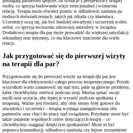
pomagają partnerom spojrzeć na sytuacje z perspektywy drugiej
osoby, co sprzyja budowaniu więzi emocjonalnej i wzmacnia
relację. Terapia może również pomóc w odbudowie zaufania po
trudnych doświadczeniach, takich jak zdrada czy kłamstwa.
Uczestnicy uczą się, jak być bardziej otwartymi i szczerymi wobec
siebie, co sprzyja tworzeniu zdrowszej atmosfery w związku.
Dodatkowo terapia dla par może prowadzić do większej satysfakcji
seksualnej oraz intymnej, co ma kluczowe znaczenie dla wielu
relacji.
Jak przygotować się do pierwszej wizyty
na terapii dla par?
Przygotowanie się do pierwszej wizyty na terapii dla par jest
kluczowe dla efektywności całego procesu terapeutycznego. Przede
wszystkim warto zastanowić się nad tym, jakie są główne problemy,
które chcielibyśmy omówić podczas sesji. Można spisać swoje
myśli oraz uczucia, aby lepiej je wyrazić podczas spotkania z
terapeutą. Ważne jest również, aby obie strony były gotowe do
otwartości i szczerości – terapia wymaga zaangażowania obu
partnerów oraz chęci do pracy nad związkiem. Przydatne może być
także ustalenie wspólnych celów dotyczących terapii – co
chcielibyśmy osiągnąć dzięki tym spotkaniom? Może to być
poprawa komunikacji, odbudowa zaufania czy lepsze zrozumienie