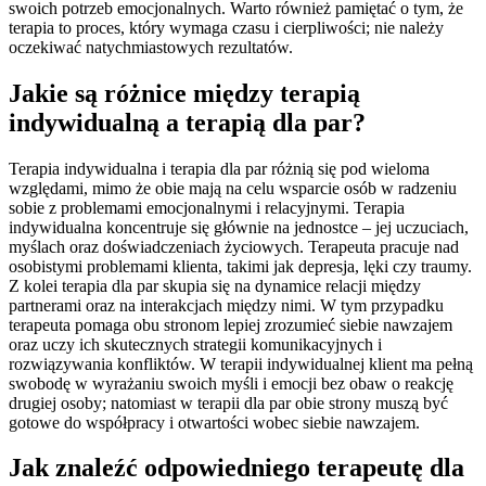
swoich potrzeb emocjonalnych. Warto również pamiętać o tym, że
terapia to proces, który wymaga czasu i cierpliwości; nie należy
oczekiwać natychmiastowych rezultatów.
Jakie są różnice między terapią
indywidualną a terapią dla par?
Terapia indywidualna i terapia dla par różnią się pod wieloma
względami, mimo że obie mają na celu wsparcie osób w radzeniu
sobie z problemami emocjonalnymi i relacyjnymi. Terapia
indywidualna koncentruje się głównie na jednostce – jej uczuciach,
myślach oraz doświadczeniach życiowych. Terapeuta pracuje nad
osobistymi problemami klienta, takimi jak depresja, lęki czy traumy.
Z kolei terapia dla par skupia się na dynamice relacji między
partnerami oraz na interakcjach między nimi. W tym przypadku
terapeuta pomaga obu stronom lepiej zrozumieć siebie nawzajem
oraz uczy ich skutecznych strategii komunikacyjnych i
rozwiązywania konfliktów. W terapii indywidualnej klient ma pełną
swobodę w wyrażaniu swoich myśli i emocji bez obaw o reakcję
drugiej osoby; natomiast w terapii dla par obie strony muszą być
gotowe do współpracy i otwartości wobec siebie nawzajem.
Jak znaleźć odpowiedniego terapeutę dla