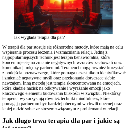
Jak wyglada terapia dla par?
W terapii dla par stosuje się różnorodne metody, które mają na celu
wspieranie procesu leczenia i wzmacniania relacji. Jedną z
najpopularniejszych technik jest terapia behawioralna, która
koncentruje się na zmianie negatywnych wzorców zachowań oraz
komunikacji między partnerami. Terapeuci mogą również korzystać
z podejścia poznawczego, które pomaga uczestnikom identyfikować
i zmieniać negatywne myśli oraz przekonania dotyczące siebie
nawzajem. Inną metodą jest terapia skoncentrowana na emocjach,
która kładzie nacisk na odkrywanie i wyrażanie emocji jako
kluczowego elementu budowania bliskości w związku. Niektórzy
terapeuci wykorzystują również techniki mindfulness, które
pomagają partnerom być bardziej obecnymi w chwili obecnej oraz
lepiej radzić sobie ze stresem związanym z problemami w relacji.
Jak długo trwa terapia dla par i jakie są