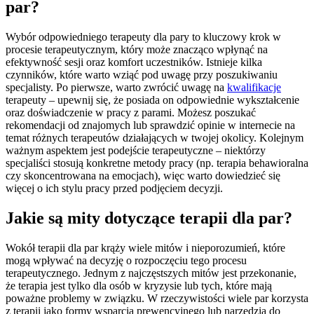
par?
Wybór odpowiedniego terapeuty dla pary to kluczowy krok w
procesie terapeutycznym, który może znacząco wpłynąć na
efektywność sesji oraz komfort uczestników. Istnieje kilka
czynników, które warto wziąć pod uwagę przy poszukiwaniu
specjalisty. Po pierwsze, warto zwrócić uwagę na
kwalifikacje
terapeuty – upewnij się, że posiada on odpowiednie wykształcenie
oraz doświadczenie w pracy z parami. Możesz poszukać
rekomendacji od znajomych lub sprawdzić opinie w internecie na
temat różnych terapeutów działających w twojej okolicy. Kolejnym
ważnym aspektem jest podejście terapeutyczne – niektórzy
specjaliści stosują konkretne metody pracy (np. terapia behawioralna
czy skoncentrowana na emocjach), więc warto dowiedzieć się
więcej o ich stylu pracy przed podjęciem decyzji.
Jakie są mity dotyczące terapii dla par?
Wokół terapii dla par krąży wiele mitów i nieporozumień, które
mogą wpływać na decyzję o rozpoczęciu tego procesu
terapeutycznego. Jednym z najczęstszych mitów jest przekonanie,
że terapia jest tylko dla osób w kryzysie lub tych, które mają
poważne problemy w związku. W rzeczywistości wiele par korzysta
z terapii jako formy wsparcia prewencyjnego lub narzędzia do