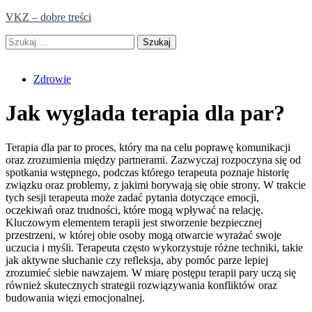
Skip
VKZ – dobre treści
to
Szukaj:
content
Zdrowie
Jak wyglada terapia dla par?
Terapia dla par to proces, który ma na celu poprawę komunikacji
oraz zrozumienia między partnerami. Zazwyczaj rozpoczyna się od
spotkania wstępnego, podczas którego terapeuta poznaje historię
związku oraz problemy, z jakimi borywają się obie strony. W trakcie
tych sesji terapeuta może zadać pytania dotyczące emocji,
oczekiwań oraz trudności, które mogą wpływać na relację.
Kluczowym elementem terapii jest stworzenie bezpiecznej
przestrzeni, w której obie osoby mogą otwarcie wyrażać swoje
uczucia i myśli. Terapeuta często wykorzystuje różne techniki, takie
jak aktywne słuchanie czy refleksja, aby pomóc parze lepiej
zrozumieć siebie nawzajem. W miarę postępu terapii pary uczą się
również skutecznych strategii rozwiązywania konfliktów oraz
budowania więzi emocjonalnej.