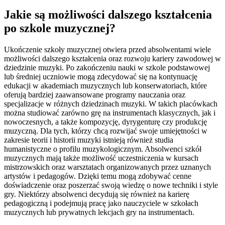
Jakie są możliwości dalszego kształcenia
po szkole muzycznej?
Ukończenie szkoły muzycznej otwiera przed absolwentami wiele
możliwości dalszego kształcenia oraz rozwoju kariery zawodowej w
dziedzinie muzyki. Po zakończeniu nauki w szkole podstawowej
lub średniej uczniowie mogą zdecydować się na kontynuację
edukacji w akademiach muzycznych lub konserwatoriach, które
oferują bardziej zaawansowane programy nauczania oraz
specjalizacje w różnych dziedzinach muzyki. W takich placówkach
można studiować zarówno grę na instrumentach klasycznych, jak i
nowoczesnych, a także kompozycję, dyrygenturę czy produkcję
muzyczną. Dla tych, którzy chcą rozwijać swoje umiejętności w
zakresie teorii i historii muzyki istnieją również studia
humanistyczne o profilu muzykologicznym. Absolwenci szkół
muzycznych mają także możliwość uczestniczenia w kursach
mistrzowskich oraz warsztatach organizowanych przez uznanych
artystów i pedagogów. Dzięki temu mogą zdobywać cenne
doświadczenie oraz poszerzać swoją wiedzę o nowe techniki i style
gry. Niektórzy absolwenci decydują się również na karierę
pedagogiczną i podejmują pracę jako nauczyciele w szkołach
muzycznych lub prywatnych lekcjach gry na instrumentach.