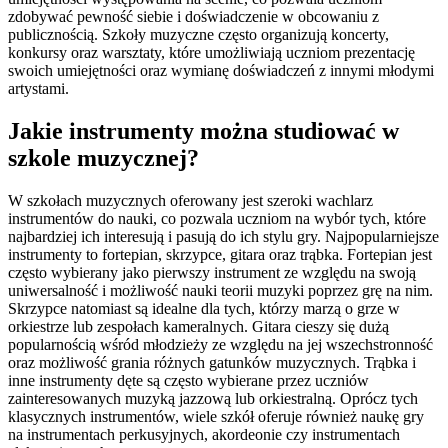
zdobywać pewność siebie i doświadczenie w obcowaniu z
publicznością. Szkoły muzyczne często organizują koncerty,
konkursy oraz warsztaty, które umożliwiają uczniom prezentację
swoich umiejętności oraz wymianę doświadczeń z innymi młodymi
artystami.
Jakie instrumenty można studiować w
szkole muzycznej?
W szkołach muzycznych oferowany jest szeroki wachlarz
instrumentów do nauki, co pozwala uczniom na wybór tych, które
najbardziej ich interesują i pasują do ich stylu gry. Najpopularniejsze
instrumenty to fortepian, skrzypce, gitara oraz trąbka. Fortepian jest
często wybierany jako pierwszy instrument ze względu na swoją
uniwersalność i możliwość nauki teorii muzyki poprzez grę na nim.
Skrzypce natomiast są idealne dla tych, którzy marzą o grze w
orkiestrze lub zespołach kameralnych. Gitara cieszy się dużą
popularnością wśród młodzieży ze względu na jej wszechstronność
oraz możliwość grania różnych gatunków muzycznych. Trąbka i
inne instrumenty dęte są często wybierane przez uczniów
zainteresowanych muzyką jazzową lub orkiestralną. Oprócz tych
klasycznych instrumentów, wiele szkół oferuje również naukę gry
na instrumentach perkusyjnych, akordeonie czy instrumentach