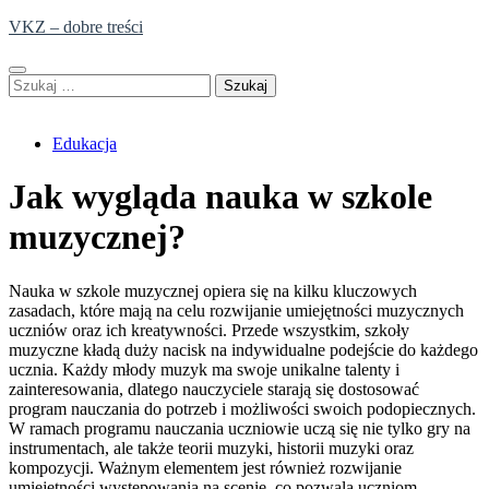
Skip
VKZ – dobre treści
to
content
Szukaj:
Edukacja
Jak wygląda nauka w szkole
muzycznej?
Nauka w szkole muzycznej opiera się na kilku kluczowych
zasadach, które mają na celu rozwijanie umiejętności muzycznych
uczniów oraz ich kreatywności. Przede wszystkim, szkoły
muzyczne kładą duży nacisk na indywidualne podejście do każdego
ucznia. Każdy młody muzyk ma swoje unikalne talenty i
zainteresowania, dlatego nauczyciele starają się dostosować
program nauczania do potrzeb i możliwości swoich podopiecznych.
W ramach programu nauczania uczniowie uczą się nie tylko gry na
instrumentach, ale także teorii muzyki, historii muzyki oraz
kompozycji. Ważnym elementem jest również rozwijanie
umiejętności występowania na scenie, co pozwala uczniom