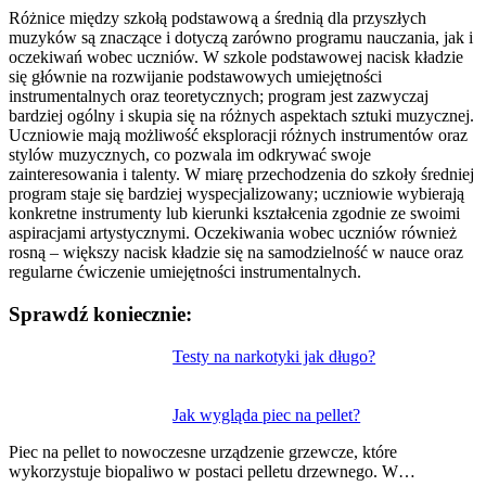
Różnice między szkołą podstawową a średnią dla przyszłych
muzyków są znaczące i dotyczą zarówno programu nauczania, jak i
oczekiwań wobec uczniów. W szkole podstawowej nacisk kładzie
się głównie na rozwijanie podstawowych umiejętności
instrumentalnych oraz teoretycznych; program jest zazwyczaj
bardziej ogólny i skupia się na różnych aspektach sztuki muzycznej.
Uczniowie mają możliwość eksploracji różnych instrumentów oraz
stylów muzycznych, co pozwala im odkrywać swoje
zainteresowania i talenty. W miarę przechodzenia do szkoły średniej
program staje się bardziej wyspecjalizowany; uczniowie wybierają
konkretne instrumenty lub kierunki kształcenia zgodnie ze swoimi
aspiracjami artystycznymi. Oczekiwania wobec uczniów również
rosną – większy nacisk kładzie się na samodzielność w nauce oraz
regularne ćwiczenie umiejętności instrumentalnych.
Sprawdź koniecznie:
Nawigacja
Testy na narkotyki jak długo?
wpisu
Jak wygląda piec na pellet?
Piec na pellet to nowoczesne urządzenie grzewcze, które
wykorzystuje biopaliwo w postaci pelletu drzewnego. W…