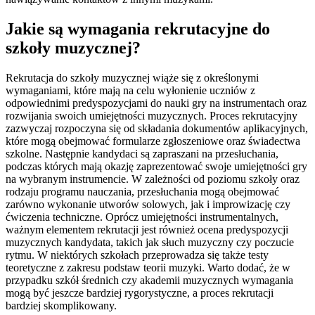
Jakie są wymagania rekrutacyjne do
szkoły muzycznej?
Rekrutacja do szkoły muzycznej wiąże się z określonymi
wymaganiami, które mają na celu wyłonienie uczniów z
odpowiednimi predyspozycjami do nauki gry na instrumentach oraz
rozwijania swoich umiejętności muzycznych. Proces rekrutacyjny
zazwyczaj rozpoczyna się od składania dokumentów aplikacyjnych,
które mogą obejmować formularze zgłoszeniowe oraz świadectwa
szkolne. Następnie kandydaci są zapraszani na przesłuchania,
podczas których mają okazję zaprezentować swoje umiejętności gry
na wybranym instrumencie. W zależności od poziomu szkoły oraz
rodzaju programu nauczania, przesłuchania mogą obejmować
zarówno wykonanie utworów solowych, jak i improwizację czy
ćwiczenia techniczne. Oprócz umiejętności instrumentalnych,
ważnym elementem rekrutacji jest również ocena predyspozycji
muzycznych kandydata, takich jak słuch muzyczny czy poczucie
rytmu. W niektórych szkołach przeprowadza się także testy
teoretyczne z zakresu podstaw teorii muzyki. Warto dodać, że w
przypadku szkół średnich czy akademii muzycznych wymagania
mogą być jeszcze bardziej rygorystyczne, a proces rekrutacji
bardziej skomplikowany.