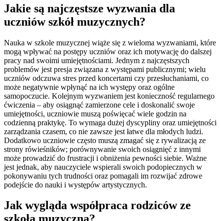
Jakie są najczęstsze wyzwania dla
uczniów szkół muzycznych?
Nauka w szkole muzycznej wiąże się z wieloma wyzwaniami, które
mogą wpływać na postępy uczniów oraz ich motywację do dalszej
pracy nad swoimi umiejętnościami. Jednym z najczęstszych
problemów jest presja związana z występami publicznymi; wielu
uczniów odczuwa stres przed koncertami czy przesłuchaniami, co
może negatywnie wpłynąć na ich występy oraz ogólne
samopoczucie. Kolejnym wyzwaniem jest konieczność regularnego
ćwiczenia – aby osiągnąć zamierzone cele i doskonalić swoje
umiejętności, uczniowie muszą poświęcać wiele godzin na
codzienną praktykę. To wymaga dużej dyscypliny oraz umiejętności
zarządzania czasem, co nie zawsze jest łatwe dla młodych ludzi.
Dodatkowo uczniowie często muszą zmagać się z rywalizacją ze
strony rówieśników; porównywanie swoich osiągnięć z innymi
może prowadzić do frustracji i obniżenia pewności siebie. Ważne
jest jednak, aby nauczyciele wspierali swoich podopiecznych w
pokonywaniu tych trudności oraz pomagali im rozwijać zdrowe
podejście do nauki i występów artystycznych.
Jak wygląda współpraca rodziców ze
szkołą muzyczną?