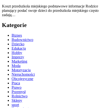
Koszt przedszkola miejskiego podstawowe informacje Rodzice
planujący posłać swoje dzieci do przedszkola miejskiego często
zadają…
Kategorie
Biznes
Budownictwo
Dziecko
Edukacja
Hobby
Imprezy
Marketing
Moda
Motoryzacja
Nieruchomości
Obcojęzyczne
Praca
Prawo
Przemysł
Rolnictwo
Sklepy
sport