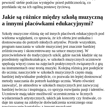
pewność siebie podczas występów przed publicznością, co
przekłada się na ich ogólną postawę życiową.
Jakie są różnice między szkołą muzyczną
a innymi placówkami edukacyjnymi?
Szkoły muzyczne różnią się od innych placówek edukacyjnych pod
wieloma względami, co sprawia, że ich oferta jest unikalna i
dostosowana do potrzeb młodych artystów. Przede wszystkim,
program nauczania w szkole muzycznej jest znacznie bardziej
zróżnicowany i skoncentrowany na sztuce muzycznej. W
przeciwieństwie do tradycyjnych szkół, gdzie nacisk kładzie się na
przedmioty ogólnokształcące, w szkołach muzycznych uczniowie
spędzają więcej czasu na zajęciach praktycznych związanych z grą
na instrumentach oraz teorią muzyki. Kolejną różnicą jest podejście
do ucznia; nauczyciele w szkołach muzycznych często mają
bardziej indywidualne podejście, co pozwala im lepiej dostosować
metody nauczania do potrzeb każdego ucznia. Warto również
zauważyć, że atmosfera w szkołach muzycznych jest zazwyczaj
bardziej twórcza i inspirująca, co sprzyja rozwijaniu pasji i talentów.
Uczniowie mają także możliwość uczestniczenia w licznych
wydarzeniach artystycznych, takich jak koncerty czy festiwale, co
daje im szansę na zdobycie doświadczenia scenicznego oraz
nawiązywanie kontaktów z innymi muzykami.