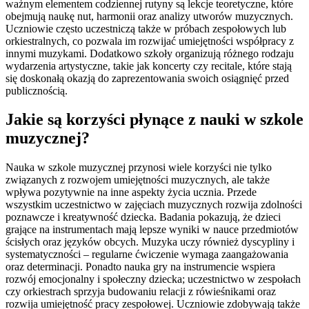
ważnym elementem codziennej rutyny są lekcje teoretyczne, które
obejmują naukę nut, harmonii oraz analizy utworów muzycznych.
Uczniowie często uczestniczą także w próbach zespołowych lub
orkiestralnych, co pozwala im rozwijać umiejętności współpracy z
innymi muzykami. Dodatkowo szkoły organizują różnego rodzaju
wydarzenia artystyczne, takie jak koncerty czy recitale, które stają
się doskonałą okazją do zaprezentowania swoich osiągnięć przed
publicznością.
Jakie są korzyści płynące z nauki w szkole
muzycznej?
Nauka w szkole muzycznej przynosi wiele korzyści nie tylko
związanych z rozwojem umiejętności muzycznych, ale także
wpływa pozytywnie na inne aspekty życia ucznia. Przede
wszystkim uczestnictwo w zajęciach muzycznych rozwija zdolności
poznawcze i kreatywność dziecka. Badania pokazują, że dzieci
grające na instrumentach mają lepsze wyniki w nauce przedmiotów
ścisłych oraz języków obcych. Muzyka uczy również dyscypliny i
systematyczności – regularne ćwiczenie wymaga zaangażowania
oraz determinacji. Ponadto nauka gry na instrumencie wspiera
rozwój emocjonalny i społeczny dziecka; uczestnictwo w zespołach
czy orkiestrach sprzyja budowaniu relacji z rówieśnikami oraz
rozwija umiejętność pracy zespołowej. Uczniowie zdobywają także