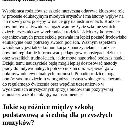
Współpraca rodziców ze szkołą muzyczną odgrywa kluczową rolę
w procesie edukacyjnym młodych artystów i ma istotny wpływ na
ich rozwój oraz postępy w nauce gry na instrumentach. Rodzice
powinni być aktywnie zaangażowani w życie szkolne swoich
dzieci; uczestnictwo w zebraniach rodzicielskich czy koncertach
organizowanych przez szkołę pozwala im lepiej poznać środowisko
edukacyjne oraz potrzeby swoich pociech. Ważnym aspektem
współpracy jest także komunikacja z nauczycielami – rodzice
powinni regularnie informować pedagogów o postępach dziecka
oraz wszelkich trudnościach, jakie mogą napotykać podczas nauki.
Dzięki temu nauczyciele będą mogli lepiej dostosować metody
pracy do indywidualnych potrzeb ucznia oraz wspierać go w
pokonywaniu ewentualnych trudności. Ponadto rodzice mogą
pomóc swoim dzieciom w organizacji czasu wolnego; zachęcanie
do regularnego ćwiczenia oraz wspólne uczestnictwo w
wydarzeniach artystycznych sprzyja budowaniu pozytywnej
atmosfery wokół nauki gry na instrumencie.
Jakie są różnice między szkołą
podstawową a średnią dla przyszłych
muzyków?