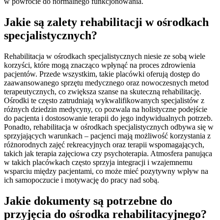
w powrocie do normalnego funkcjonowania.
Jakie są zalety rehabilitacji w ośrodkach
specjalistycznych?
Rehabilitacja w ośrodkach specjalistycznych niesie ze sobą wiele
korzyści, które mogą znacząco wpłynąć na proces zdrowienia
pacjentów. Przede wszystkim, takie placówki oferują dostęp do
zaawansowanego sprzętu medycznego oraz nowoczesnych metod
terapeutycznych, co zwiększa szanse na skuteczną rehabilitację.
Ośrodki te często zatrudniają wykwalifikowanych specjalistów z
różnych dziedzin medycyny, co pozwala na holistyczne podejście
do pacjenta i dostosowanie terapii do jego indywidualnych potrzeb.
Ponadto, rehabilitacja w ośrodkach specjalistycznych odbywa się w
sprzyjających warunkach – pacjenci mają możliwość korzystania z
różnorodnych zajęć rekreacyjnych oraz terapii wspomagających,
takich jak terapia zajęciowa czy psychoterapia. Atmosfera panująca
w takich placówkach często sprzyja integracji i wzajemnemu
wsparciu między pacjentami, co może mieć pozytywny wpływ na
ich samopoczucie i motywację do pracy nad sobą.
Jakie dokumenty są potrzebne do
przyjęcia do ośrodka rehabilitacyjnego?