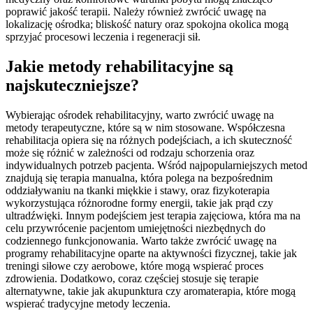
poprawić jakość terapii. Należy również zwrócić uwagę na
lokalizację ośrodka; bliskość natury oraz spokojna okolica mogą
sprzyjać procesowi leczenia i regeneracji sił.
Jakie metody rehabilitacyjne są
najskuteczniejsze?
Wybierając ośrodek rehabilitacyjny, warto zwrócić uwagę na
metody terapeutyczne, które są w nim stosowane. Współczesna
rehabilitacja opiera się na różnych podejściach, a ich skuteczność
może się różnić w zależności od rodzaju schorzenia oraz
indywidualnych potrzeb pacjenta. Wśród najpopularniejszych metod
znajdują się terapia manualna, która polega na bezpośrednim
oddziaływaniu na tkanki miękkie i stawy, oraz fizykoterapia
wykorzystująca różnorodne formy energii, takie jak prąd czy
ultradźwięki. Innym podejściem jest terapia zajęciowa, która ma na
celu przywrócenie pacjentom umiejętności niezbędnych do
codziennego funkcjonowania. Warto także zwrócić uwagę na
programy rehabilitacyjne oparte na aktywności fizycznej, takie jak
treningi siłowe czy aerobowe, które mogą wspierać proces
zdrowienia. Dodatkowo, coraz częściej stosuje się terapie
alternatywne, takie jak akupunktura czy aromaterapia, które mogą
wspierać tradycyjne metody leczenia.