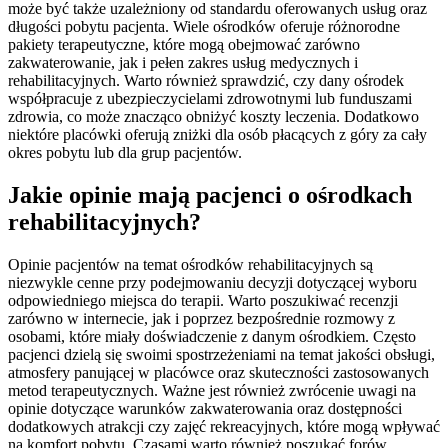
może być także uzależniony od standardu oferowanych usług oraz
długości pobytu pacjenta. Wiele ośrodków oferuje różnorodne
pakiety terapeutyczne, które mogą obejmować zarówno
zakwaterowanie, jak i pełen zakres usług medycznych i
rehabilitacyjnych. Warto również sprawdzić, czy dany ośrodek
współpracuje z ubezpieczycielami zdrowotnymi lub funduszami
zdrowia, co może znacząco obniżyć koszty leczenia. Dodatkowo
niektóre placówki oferują zniżki dla osób płacących z góry za cały
okres pobytu lub dla grup pacjentów.
Jakie opinie mają pacjenci o ośrodkach
rehabilitacyjnych?
Opinie pacjentów na temat ośrodków rehabilitacyjnych są
niezwykle cenne przy podejmowaniu decyzji dotyczącej wyboru
odpowiedniego miejsca do terapii. Warto poszukiwać recenzji
zarówno w internecie, jak i poprzez bezpośrednie rozmowy z
osobami, które miały doświadczenie z danym ośrodkiem. Często
pacjenci dzielą się swoimi spostrzeżeniami na temat jakości obsługi,
atmosfery panującej w placówce oraz skuteczności zastosowanych
metod terapeutycznych. Ważne jest również zwrócenie uwagi na
opinie dotyczące warunków zakwaterowania oraz dostępności
dodatkowych atrakcji czy zajęć rekreacyjnych, które mogą wpływać
na komfort pobytu. Czasami warto również poszukać forów