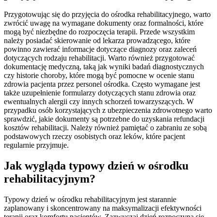
Przygotowując się do przyjęcia do ośrodka rehabilitacyjnego, warto
zwrócić uwagę na wymagane dokumenty oraz formalności, które
mogą być niezbędne do rozpoczęcia terapii. Przede wszystkim
należy posiadać skierowanie od lekarza prowadzącego, które
powinno zawierać informacje dotyczące diagnozy oraz zaleceń
dotyczących rodzaju rehabilitacji. Warto również przygotować
dokumentację medyczną, taką jak wyniki badań diagnostycznych
czy historie choroby, które mogą być pomocne w ocenie stanu
zdrowia pacjenta przez personel ośrodka. Często wymagane jest
także uzupełnienie formularzy dotyczących stanu zdrowia oraz
ewentualnych alergii czy innych schorzeń towarzyszących. W
przypadku osób korzystających z ubezpieczenia zdrowotnego warto
sprawdzić, jakie dokumenty są potrzebne do uzyskania refundacji
kosztów rehabilitacji. Należy również pamiętać o zabraniu ze sobą
podstawowych rzeczy osobistych oraz leków, które pacjent
regularnie przyjmuje.
Jak wygląda typowy dzień w ośrodku
rehabilitacyjnym?
Typowy dzień w ośrodku rehabilitacyjnym jest starannie
zaplanowany i skoncentrowany na maksymalizacji efektywności
terapii oraz komfortu pacjentów. Zazwyczaj dzień rozpoczyna się