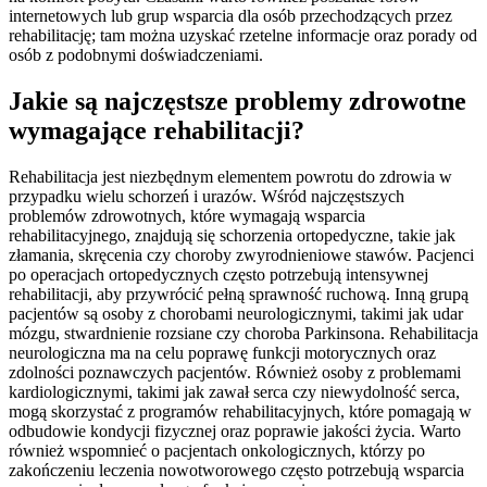
internetowych lub grup wsparcia dla osób przechodzących przez
rehabilitację; tam można uzyskać rzetelne informacje oraz porady od
osób z podobnymi doświadczeniami.
Jakie są najczęstsze problemy zdrowotne
wymagające rehabilitacji?
Rehabilitacja jest niezbędnym elementem powrotu do zdrowia w
przypadku wielu schorzeń i urazów. Wśród najczęstszych
problemów zdrowotnych, które wymagają wsparcia
rehabilitacyjnego, znajdują się schorzenia ortopedyczne, takie jak
złamania, skręcenia czy choroby zwyrodnieniowe stawów. Pacjenci
po operacjach ortopedycznych często potrzebują intensywnej
rehabilitacji, aby przywrócić pełną sprawność ruchową. Inną grupą
pacjentów są osoby z chorobami neurologicznymi, takimi jak udar
mózgu, stwardnienie rozsiane czy choroba Parkinsona. Rehabilitacja
neurologiczna ma na celu poprawę funkcji motorycznych oraz
zdolności poznawczych pacjentów. Również osoby z problemami
kardiologicznymi, takimi jak zawał serca czy niewydolność serca,
mogą skorzystać z programów rehabilitacyjnych, które pomagają w
odbudowie kondycji fizycznej oraz poprawie jakości życia. Warto
również wspomnieć o pacjentach onkologicznych, którzy po
zakończeniu leczenia nowotworowego często potrzebują wsparcia