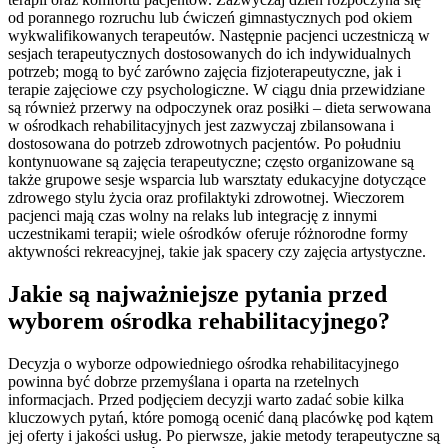
od porannego rozruchu lub ćwiczeń gimnastycznych pod okiem
wykwalifikowanych terapeutów. Następnie pacjenci uczestniczą w
sesjach terapeutycznych dostosowanych do ich indywidualnych
potrzeb; mogą to być zarówno zajęcia fizjoterapeutyczne, jak i
terapie zajęciowe czy psychologiczne. W ciągu dnia przewidziane
są również przerwy na odpoczynek oraz posiłki – dieta serwowana
w ośrodkach rehabilitacyjnych jest zazwyczaj zbilansowana i
dostosowana do potrzeb zdrowotnych pacjentów. Po południu
kontynuowane są zajęcia terapeutyczne; często organizowane są
także grupowe sesje wsparcia lub warsztaty edukacyjne dotyczące
zdrowego stylu życia oraz profilaktyki zdrowotnej. Wieczorem
pacjenci mają czas wolny na relaks lub integrację z innymi
uczestnikami terapii; wiele ośrodków oferuje różnorodne formy
aktywności rekreacyjnej, takie jak spacery czy zajęcia artystyczne.
Jakie są najważniejsze pytania przed
wyborem ośrodka rehabilitacyjnego?
Decyzja o wyborze odpowiedniego ośrodka rehabilitacyjnego
powinna być dobrze przemyślana i oparta na rzetelnych
informacjach. Przed podjęciem decyzji warto zadać sobie kilka
kluczowych pytań, które pomogą ocenić daną placówkę pod kątem
jej oferty i jakości usług. Po pierwsze, jakie metody terapeutyczne są