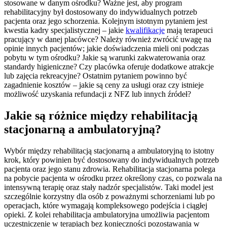
stosowane w danym ośrodku? Ważne jest, aby program
rehabilitacyjny był dostosowany do indywidualnych potrzeb
pacjenta oraz jego schorzenia. Kolejnym istotnym pytaniem jest
kwestia kadry specjalistycznej – jakie
kwalifikacje
mają terapeuci
pracujący w danej placówce? Należy również zwrócić uwagę na
opinie innych pacjentów; jakie doświadczenia mieli oni podczas
pobytu w tym ośrodku? Jakie są warunki zakwaterowania oraz
standardy higieniczne? Czy placówka oferuje dodatkowe atrakcje
lub zajęcia rekreacyjne? Ostatnim pytaniem powinno być
zagadnienie kosztów – jakie są ceny za usługi oraz czy istnieje
możliwość uzyskania refundacji z NFZ lub innych źródeł?
Jakie są różnice między rehabilitacją
stacjonarną a ambulatoryjną?
Wybór między rehabilitacją stacjonarną a ambulatoryjną to istotny
krok, który powinien być dostosowany do indywidualnych potrzeb
pacjenta oraz jego stanu zdrowia. Rehabilitacja stacjonarna polega
na pobycie pacjenta w ośrodku przez określony czas, co pozwala na
intensywną terapię oraz stały nadzór specjalistów. Taki model jest
szczególnie korzystny dla osób z poważnymi schorzeniami lub po
operacjach, które wymagają kompleksowego podejścia i ciągłej
opieki. Z kolei rehabilitacja ambulatoryjna umożliwia pacjentom
uczestniczenie w terapiach bez konieczności pozostawania w