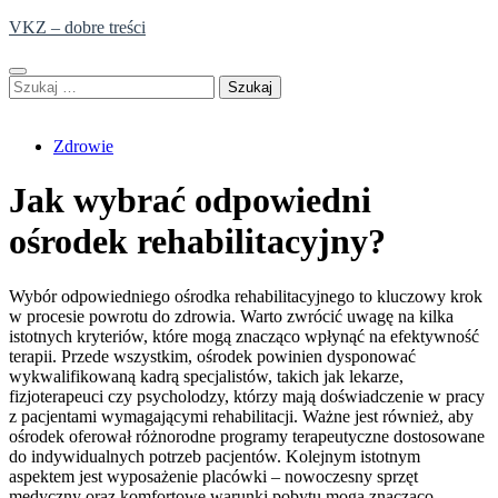
Skip
VKZ – dobre treści
to
content
Szukaj:
Zdrowie
Jak wybrać odpowiedni
ośrodek rehabilitacyjny?
Wybór odpowiedniego ośrodka rehabilitacyjnego to kluczowy krok
w procesie powrotu do zdrowia. Warto zwrócić uwagę na kilka
istotnych kryteriów, które mogą znacząco wpłynąć na efektywność
terapii. Przede wszystkim, ośrodek powinien dysponować
wykwalifikowaną kadrą specjalistów, takich jak lekarze,
fizjoterapeuci czy psycholodzy, którzy mają doświadczenie w pracy
z pacjentami wymagającymi rehabilitacji. Ważne jest również, aby
ośrodek oferował różnorodne programy terapeutyczne dostosowane
do indywidualnych potrzeb pacjentów. Kolejnym istotnym
aspektem jest wyposażenie placówki – nowoczesny sprzęt
medyczny oraz komfortowe warunki pobytu mogą znacząco