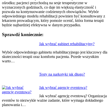
ośrodku; pacjenci przychodzą na sesje terapeutyczne w
wyznaczonych godzinach, co daje im większą elastyczność i
pozwala na kontynuowanie codziennych obowiązków. Wybór
odpowiedniego modelu rehabilitacji powinien być konsultowany z
lekarzem prowadzącym, który pomoże ocenić, która forma terapii
będzie najbardziej efektywna w danym przypadku.
Sprawdź koniecznie:
Nawigacja
Jak wybrać gabinet rehabilitacyjny?
wpisu
Wybór odpowiedniego gabinetu rehabilitacyjnego jest kluczowy dla
skuteczności terapii oraz komfortu pacjenta. Przede wszystkim
warto…
Testy na narkotyki jak długo?
Jak wybrać agencję eventową?
Jak wybrać agencję eventową? Organizacja
eventów to niezwykle ważne zadanie, które wymaga dokładnego
planowania i…