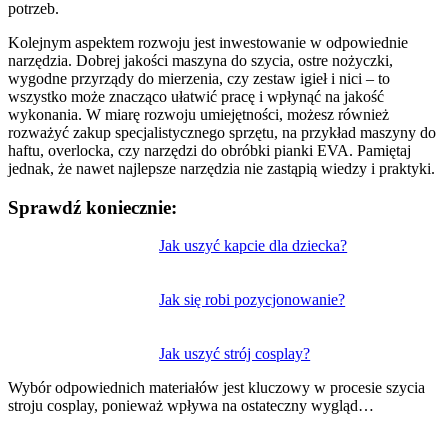
potrzeb.
Kolejnym aspektem rozwoju jest inwestowanie w odpowiednie
narzędzia. Dobrej jakości maszyna do szycia, ostre nożyczki,
wygodne przyrządy do mierzenia, czy zestaw igieł i nici – to
wszystko może znacząco ułatwić pracę i wpłynąć na jakość
wykonania. W miarę rozwoju umiejętności, możesz również
rozważyć zakup specjalistycznego sprzętu, na przykład maszyny do
haftu, overlocka, czy narzędzi do obróbki pianki EVA. Pamiętaj
jednak, że nawet najlepsze narzędzia nie zastąpią wiedzy i praktyki.
Sprawdź koniecznie:
Nawigacja
Jak uszyć kapcie dla dziecka?
wpisu
Jak się robi pozycjonowanie?
Jak uszyć strój cosplay?
Wybór odpowiednich materiałów jest kluczowy w procesie szycia
stroju cosplay, ponieważ wpływa na ostateczny wygląd…