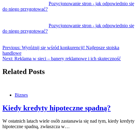
Pozycjonowanie stron - jak odpowiednio się
do niego przygotować?
Pozycjonowanie stron - jak odpowiednio się
do niego przygotować?
Previous:
Wyróżnij się wśród konkurencji! Najlepsze stoiska
handlowe
Next:
Reklama w sieci – banery reklamowe i ich skuteczność
Related Posts
Biznes
Kiedy kredyty hipoteczne spadną?
W ostatnich latach wiele osób zastanawia się nad tym, kiedy kredyty
hipoteczne spadną, zwłaszcza w…