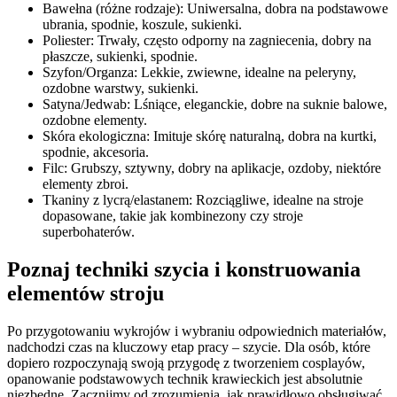
Bawełna (różne rodzaje): Uniwersalna, dobra na podstawowe
ubrania, spodnie, koszule, sukienki.
Poliester: Trwały, często odporny na zagniecenia, dobry na
płaszcze, sukienki, spodnie.
Szyfon/Organza: Lekkie, zwiewne, idealne na peleryny,
ozdobne warstwy, sukienki.
Satyna/Jedwab: Lśniące, eleganckie, dobre na suknie balowe,
ozdobne elementy.
Skóra ekologiczna: Imituje skórę naturalną, dobra na kurtki,
spodnie, akcesoria.
Filc: Grubszy, sztywny, dobry na aplikacje, ozdoby, niektóre
elementy zbroi.
Tkaniny z lycrą/elastanem: Rozciągliwe, idealne na stroje
dopasowane, takie jak kombinezony czy stroje
superbohaterów.
Poznaj techniki szycia i konstruowania
elementów stroju
Po przygotowaniu wykrojów i wybraniu odpowiednich materiałów,
nadchodzi czas na kluczowy etap pracy – szycie. Dla osób, które
dopiero rozpoczynają swoją przygodę z tworzeniem cosplayów,
opanowanie podstawowych technik krawieckich jest absolutnie
niezbędne. Zacznijmy od zrozumienia, jak prawidłowo obsługiwać