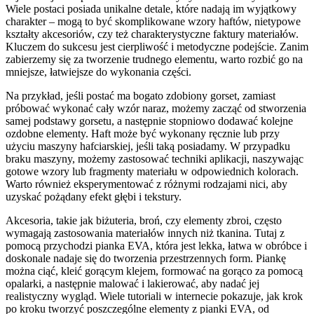
Wiele postaci posiada unikalne detale, które nadają im wyjątkowy
charakter – mogą to być skomplikowane wzory haftów, nietypowe
kształty akcesoriów, czy też charakterystyczne faktury materiałów.
Kluczem do sukcesu jest cierpliwość i metodyczne podejście. Zanim
zabierzemy się za tworzenie trudnego elementu, warto rozbić go na
mniejsze, łatwiejsze do wykonania części.
Na przykład, jeśli postać ma bogato zdobiony gorset, zamiast
próbować wykonać cały wzór naraz, możemy zacząć od stworzenia
samej podstawy gorsetu, a następnie stopniowo dodawać kolejne
ozdobne elementy. Haft może być wykonany ręcznie lub przy
użyciu maszyny hafciarskiej, jeśli taką posiadamy. W przypadku
braku maszyny, możemy zastosować techniki aplikacji, naszywając
gotowe wzory lub fragmenty materiału w odpowiednich kolorach.
Warto również eksperymentować z różnymi rodzajami nici, aby
uzyskać pożądany efekt głębi i tekstury.
Akcesoria, takie jak biżuteria, broń, czy elementy zbroi, często
wymagają zastosowania materiałów innych niż tkanina. Tutaj z
pomocą przychodzi pianka EVA, która jest lekka, łatwa w obróbce i
doskonale nadaje się do tworzenia przestrzennych form. Piankę
można ciąć, kleić gorącym klejem, formować na gorąco za pomocą
opalarki, a następnie malować i lakierować, aby nadać jej
realistyczny wygląd. Wiele tutoriali w internecie pokazuje, jak krok
po kroku tworzyć poszczególne elementy z pianki EVA, od