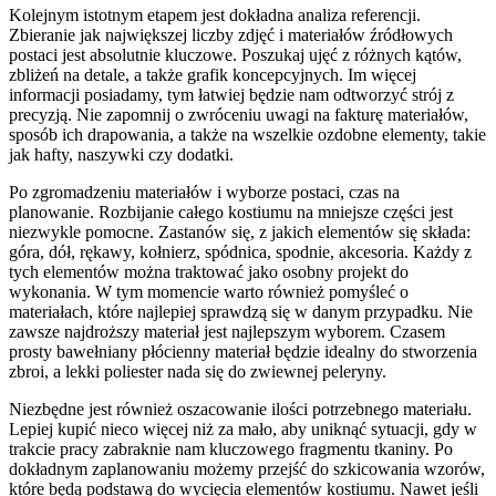
Kolejnym istotnym etapem jest dokładna analiza referencji.
Zbieranie jak największej liczby zdjęć i materiałów źródłowych
postaci jest absolutnie kluczowe. Poszukaj ujęć z różnych kątów,
zbliżeń na detale, a także grafik koncepcyjnych. Im więcej
informacji posiadamy, tym łatwiej będzie nam odtworzyć strój z
precyzją. Nie zapomnij o zwróceniu uwagi na fakturę materiałów,
sposób ich drapowania, a także na wszelkie ozdobne elementy, takie
jak hafty, naszywki czy dodatki.
Po zgromadzeniu materiałów i wyborze postaci, czas na
planowanie. Rozbijanie całego kostiumu na mniejsze części jest
niezwykle pomocne. Zastanów się, z jakich elementów się składa:
góra, dół, rękawy, kołnierz, spódnica, spodnie, akcesoria. Każdy z
tych elementów można traktować jako osobny projekt do
wykonania. W tym momencie warto również pomyśleć o
materiałach, które najlepiej sprawdzą się w danym przypadku. Nie
zawsze najdroższy materiał jest najlepszym wyborem. Czasem
prosty bawełniany płócienny materiał będzie idealny do stworzenia
zbroi, a lekki poliester nada się do zwiewnej peleryny.
Niezbędne jest również oszacowanie ilości potrzebnego materiału.
Lepiej kupić nieco więcej niż za mało, aby uniknąć sytuacji, gdy w
trakcie pracy zabraknie nam kluczowego fragmentu tkaniny. Po
dokładnym zaplanowaniu możemy przejść do szkicowania wzorów,
które będą podstawą do wycięcia elementów kostiumu. Nawet jeśli