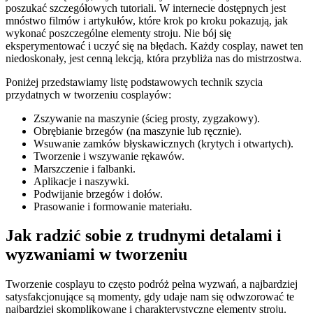
poszukać szczegółowych tutoriali. W internecie dostępnych jest
mnóstwo filmów i artykułów, które krok po kroku pokazują, jak
wykonać poszczególne elementy stroju. Nie bój się
eksperymentować i uczyć się na błędach. Każdy cosplay, nawet ten
niedoskonały, jest cenną lekcją, która przybliża nas do mistrzostwa.
Poniżej przedstawiamy listę podstawowych technik szycia
przydatnych w tworzeniu cosplayów:
Zszywanie na maszynie (ścieg prosty, zygzakowy).
Obrębianie brzegów (na maszynie lub ręcznie).
Wsuwanie zamków błyskawicznych (krytych i otwartych).
Tworzenie i wszywanie rękawów.
Marszczenie i falbanki.
Aplikacje i naszywki.
Podwijanie brzegów i dołów.
Prasowanie i formowanie materiału.
Jak radzić sobie z trudnymi detalami i
wyzwaniami w tworzeniu
Tworzenie cosplayu to często podróż pełna wyzwań, a najbardziej
satysfakcjonujące są momenty, gdy udaje nam się odwzorować te
najbardziej skomplikowane i charakterystyczne elementy stroju.