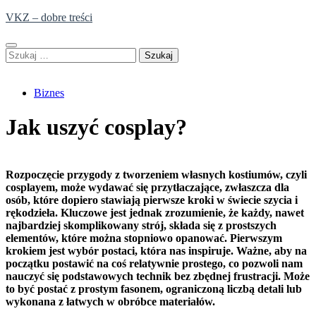
Skip
VKZ – dobre treści
to
content
Szukaj:
Biznes
Jak uszyć cosplay?
Rozpoczęcie przygody z tworzeniem własnych kostiumów, czyli
cosplayem, może wydawać się przytłaczające, zwłaszcza dla
osób, które dopiero stawiają pierwsze kroki w świecie szycia i
rękodzieła. Kluczowe jest jednak zrozumienie, że każdy, nawet
najbardziej skomplikowany strój, składa się z prostszych
elementów, które można stopniowo opanować. Pierwszym
krokiem jest wybór postaci, która nas inspiruje. Ważne, aby na
początku postawić na coś relatywnie prostego, co pozwoli nam
nauczyć się podstawowych technik bez zbędnej frustracji. Może
to być postać z prostym fasonem, ograniczoną liczbą detali lub
wykonana z łatwych w obróbce materiałów.