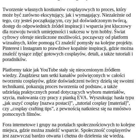
Tworzenie własnych kostiumów cosplayowych to proces, który
może być zarówno ekscytujący, jak i wymagający. Niezależnie od
tego, czy jesteś początkującym, czy już doświadczonym twórcą,
dostęp do odpowiednich źródeł inspiracji i wsparcia jest kluczowy
dla rozwoju twoich umiejętności i sukcesu w tym hobby. Świat
cyfrowy oferuje niezliczone możliwości, począwszy od platform
wizualnych, które pomogą Ci znaleźć pomysły na kolejne projekty.
Pinterest i Instagram to prawdziwe kopalnie inspiracji, gdzie można
znaleźć tysiące zdjęć gotowych cosplayów, detali, a także tutoriali i
poradników.
Platformy takie jak YouTube stały się nieocenionym źródłem
wiedzy. Znajdziesz tam setki kanałów poświęconych w całości
tworzeniu cosplayów, gdzie doświadczeni twórcy dzielą się swoimi
technikami, pokazują proces tworzenia od podstaw, a także
udzielają praktycznych porad dotyczących wyboru materiałów,
szycia, malowania czy pracy z pianką EVA. Wyszukując hasła typu
„jak uszyć cosplay [nazwa postaci]”, „tutorial cosplay [materiał]”,
czy „cosplay crafting tips”, z pewnością natkniesz się na mnóstwo
pomocnych filmów.
Fora internetowe i grupy na portalach społecznościowych to kolejne
miejsca, gdzie można znaleźć wsparcie. Społeczność cosplayerów
jest zazwyczaj bardzo otwarta i chętna do dzielenia się wiedzą.