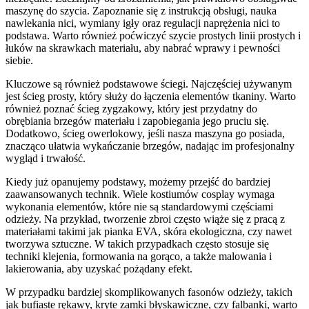
maszynę do szycia. Zapoznanie się z instrukcją obsługi, nauka
nawlekania nici, wymiany igły oraz regulacji naprężenia nici to
podstawa. Warto również poćwiczyć szycie prostych linii prostych i
łuków na skrawkach materiału, aby nabrać wprawy i pewności
siebie.
Kluczowe są również podstawowe ściegi. Najczęściej używanym
jest ścieg prosty, który służy do łączenia elementów tkaniny. Warto
również poznać ścieg zygzakowy, który jest przydatny do
obrębiania brzegów materiału i zapobiegania jego pruciu się.
Dodatkowo, ścieg owerlokowy, jeśli nasza maszyna go posiada,
znacząco ułatwia wykańczanie brzegów, nadając im profesjonalny
wygląd i trwałość.
Kiedy już opanujemy podstawy, możemy przejść do bardziej
zaawansowanych technik. Wiele kostiumów cosplay wymaga
wykonania elementów, które nie są standardowymi częściami
odzieży. Na przykład, tworzenie zbroi często wiąże się z pracą z
materiałami takimi jak pianka EVA, skóra ekologiczna, czy nawet
tworzywa sztuczne. W takich przypadkach często stosuje się
techniki klejenia, formowania na gorąco, a także malowania i
lakierowania, aby uzyskać pożądany efekt.
W przypadku bardziej skomplikowanych fasonów odzieży, takich
jak bufiaste rękawy, kryte zamki błyskawiczne, czy falbanki, warto