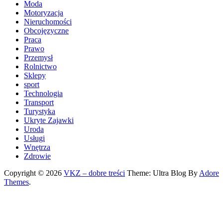
Moda
Motoryzacja
Nieruchomości
Obcojęzyczne
Praca
Prawo
Przemysł
Rolnictwo
Sklepy
sport
Technologia
Transport
Turystyka
Ukryte Zajawki
Uroda
Usługi
Wnętrza
Zdrowie
Copyright © 2026
VKZ – dobre treści
Theme: Ultra Blog By
Adore
Themes
.