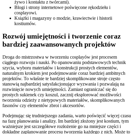
żywo i kontaktu z twórcami).
Blogi i strony internetowe poświęcone rękodziełu i
cosplayowi.
Książki i magazyny o modzie, krawiectwie i historii
kostiumów.
Rozwój umiejętności i tworzenie coraz
bardziej zaawansowanych projektów
Droga do mistrzostwa w tworzeniu cosplayów jest procesem
ciągłego rozwoju i nauki. Po opanowaniu podstawowych technik
szycia, wyboru materiałów i konstrukcji prostych elementów,
naturalnym krokiem jest podejmowanie coraz bardziej ambitnych
projektów. To właśnie te bardziej skomplikowane stroje często
stanowią najbardziej satysfakcjonujące wyzwania i pozwalają na
rozwinięcie nowych umiejętności. Zamiast ograniczać się do
prostych sukienek czy koszul, zacznij eksplorować możliwości
tworzenia odzieży z nietypowych materiałów, skomplikowanych
fasonów czy elementów zbroi i akcesoriów.
Podejmując się trudniejszego zadania, warto poświęcić więcej czasu
na fazę planowania i analizy. Im bardziej złożony jest kostium, tym
ważniejsze jest szczegółowe rozłożenie go na mniejsze części i
dokładne zaplanowanie procesu tworzenia każdego z nich. Może to