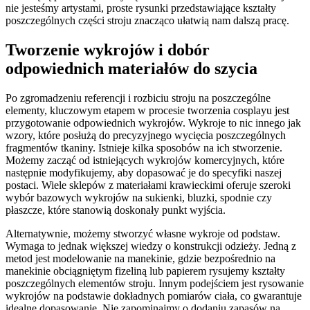
nie jesteśmy artystami, proste rysunki przedstawiające kształty
poszczególnych części stroju znacząco ułatwią nam dalszą pracę.
Tworzenie wykrojów i dobór
odpowiednich materiałów do szycia
Po zgromadzeniu referencji i rozbiciu stroju na poszczególne
elementy, kluczowym etapem w procesie tworzenia cosplayu jest
przygotowanie odpowiednich wykrojów. Wykroje to nic innego jak
wzory, które posłużą do precyzyjnego wycięcia poszczególnych
fragmentów tkaniny. Istnieje kilka sposobów na ich stworzenie.
Możemy zacząć od istniejących wykrojów komercyjnych, które
następnie modyfikujemy, aby dopasować je do specyfiki naszej
postaci. Wiele sklepów z materiałami krawieckimi oferuje szeroki
wybór bazowych wykrojów na sukienki, bluzki, spodnie czy
płaszcze, które stanowią doskonały punkt wyjścia.
Alternatywnie, możemy stworzyć własne wykroje od podstaw.
Wymaga to jednak większej wiedzy o konstrukcji odzieży. Jedną z
metod jest modelowanie na manekinie, gdzie bezpośrednio na
manekinie obciągniętym fizeliną lub papierem rysujemy kształty
poszczególnych elementów stroju. Innym podejściem jest rysowanie
wykrojów na podstawie dokładnych pomiarów ciała, co gwarantuje
idealne dopasowanie. Nie zapominajmy o dodaniu zapasów na