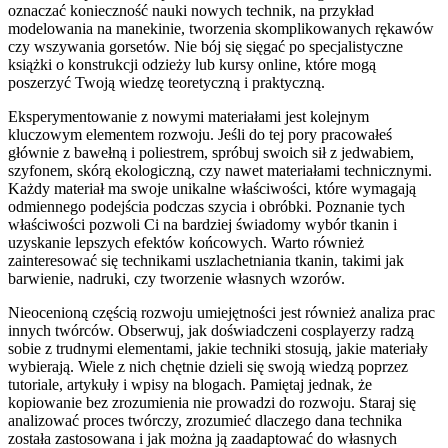
oznaczać konieczność nauki nowych technik, na przykład
modelowania na manekinie, tworzenia skomplikowanych rękawów
czy wszywania gorsetów. Nie bój się sięgać po specjalistyczne
książki o konstrukcji odzieży lub kursy online, które mogą
poszerzyć Twoją wiedzę teoretyczną i praktyczną.
Eksperymentowanie z nowymi materiałami jest kolejnym
kluczowym elementem rozwoju. Jeśli do tej pory pracowałeś
głównie z bawełną i poliestrem, spróbuj swoich sił z jedwabiem,
szyfonem, skórą ekologiczną, czy nawet materiałami technicznymi.
Każdy materiał ma swoje unikalne właściwości, które wymagają
odmiennego podejścia podczas szycia i obróbki. Poznanie tych
właściwości pozwoli Ci na bardziej świadomy wybór tkanin i
uzyskanie lepszych efektów końcowych. Warto również
zainteresować się technikami uszlachetniania tkanin, takimi jak
barwienie, nadruki, czy tworzenie własnych wzorów.
Nieocenioną częścią rozwoju umiejętności jest również analiza prac
innych twórców. Obserwuj, jak doświadczeni cosplayerzy radzą
sobie z trudnymi elementami, jakie techniki stosują, jakie materiały
wybierają. Wiele z nich chętnie dzieli się swoją wiedzą poprzez
tutoriale, artykuły i wpisy na blogach. Pamiętaj jednak, że
kopiowanie bez zrozumienia nie prowadzi do rozwoju. Staraj się
analizować proces twórczy, zrozumieć dlaczego dana technika
została zastosowana i jak można ją zaadaptować do własnych