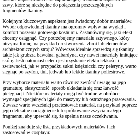
szwy, które są niezbędne do połączenia poszczególnych
fragmentów tkaniny.
Kolejnym kluczowym aspektem jest świadomy dobór materiałów.
Wybór odpowiedniej tkaniny ma ogromny wpływ na wygląd i
komfort noszenia gotowego kostiumu. Zastanówmy się, jaki efekt
chcemy osiągnąć. Czy potrzebujemy materiału sztywnego, który
utrzyma formę, na przykład do stworzenia zbroi lub elementów
architektonicznych stroju? Wówczas idealnie sprawdzą się tkaniny
takie jak grubsza bawełna, gabardyna, czy nawet materiały imitujące
skórę. Jeśli natomiast celem jest uzyskanie efektu lekkości i
zwiewności, jak w przypadku sukni księżniczki czy peleryny, warto
sięgnąć po szyfon, tiul, jedwab lub lekkie tkaniny poliestrowe.
Przy wyborze materiału warto również zwrócić uwagę na jego
gramaturę, elastyczność, sposób układania się oraz łatwość
pielęgnacji. Niektóre materiały mogą być trudne w obróbce,
wymagać specjalnych igieł do maszyny lub ostrożnego prasowania.
Zawsze warto wcześniej przetestować materiał, na przykład poprzez
jego delikatne naciągnięcie lub spróbowanie zszycia małego
fragmentu, aby upewnić się, że spełnia nasze oczekiwania.
Poniżej znajduje się lista przykładowych materiałów i ich
zastosowań w cosplayu: