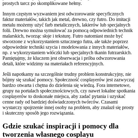
prostych tarcz po skomplikowane hełmy.
Innym częstym wyzwaniem jest odwzorowanie specyficznych
faktur materiałów, takich jak metal, drewno, czy futro. Do imitacji
metalu możemy użyć farb metalicznych, lakierów lub specjalnych
folii. Drewno można symulować za pomocą odpowiednich technik
malarskich, tworząc słoje i teksturę. Futro natomiast może być
stworzone z wykorzystaniem sztucznego futra, ale także poprzez
odpowiednie techniki szycia i modelowania z innych materiałów,
np. z wykorzystaniem włóczki lub specjalnych tkanin futrzarskich.
Pamiętajmy, że kluczem jest obserwacja i próba odwzorowania
detali, które widzimy na materiałach referencyjnych.
Jeśli napotkamy na szczególnie trudny problem konstrukcyjny, nie
bójmy się szukać pomocy. Społeczność cosplayerów jest zazwyczaj
bardzo otwarta i chętna do dzielenia się wiedzą. Fora internetowe,
grupy na portalach społecznościowych, czy nawet lokalne spotkania
cosplayerów to doskonałe miejsca, aby zadać pytania i uzyskać
cenne rady od bardziej doświadczonych twórców. Czasami
wystarczy spojrzenie innej osoby na problem, aby znalazł się prosty
i skuteczny sposób jego rozwiązania.
Gdzie szukać inspiracji i pomocy dla
tworzenia własnego cosplayu