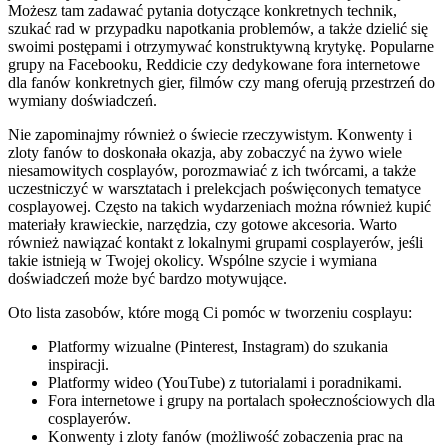
Możesz tam zadawać pytania dotyczące konkretnych technik,
szukać rad w przypadku napotkania problemów, a także dzielić się
swoimi postępami i otrzymywać konstruktywną krytykę. Popularne
grupy na Facebooku, Reddicie czy dedykowane fora internetowe
dla fanów konkretnych gier, filmów czy mang oferują przestrzeń do
wymiany doświadczeń.
Nie zapominajmy również o świecie rzeczywistym. Konwenty i
zloty fanów to doskonała okazja, aby zobaczyć na żywo wiele
niesamowitych cosplayów, porozmawiać z ich twórcami, a także
uczestniczyć w warsztatach i prelekcjach poświęconych tematyce
cosplayowej. Często na takich wydarzeniach można również kupić
materiały krawieckie, narzędzia, czy gotowe akcesoria. Warto
również nawiązać kontakt z lokalnymi grupami cosplayerów, jeśli
takie istnieją w Twojej okolicy. Wspólne szycie i wymiana
doświadczeń może być bardzo motywujące.
Oto lista zasobów, które mogą Ci pomóc w tworzeniu cosplayu:
Platformy wizualne (Pinterest, Instagram) do szukania
inspiracji.
Platformy wideo (YouTube) z tutorialami i poradnikami.
Fora internetowe i grupy na portalach społecznościowych dla
cosplayerów.
Konwenty i zloty fanów (możliwość zobaczenia prac na