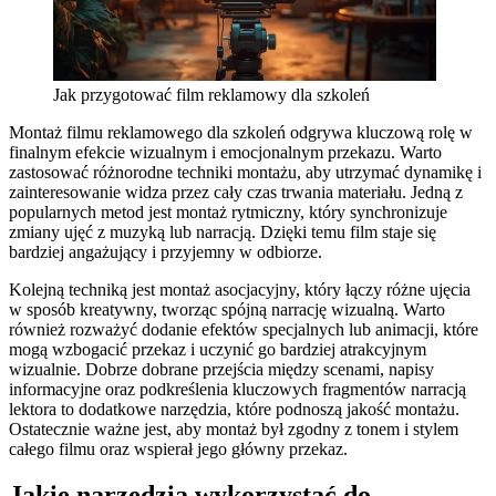
Jak przygotować film reklamowy dla szkoleń
Montaż filmu reklamowego dla szkoleń odgrywa kluczową rolę w
finalnym efekcie wizualnym i emocjonalnym przekazu. Warto
zastosować różnorodne techniki montażu, aby utrzymać dynamikę i
zainteresowanie widza przez cały czas trwania materiału. Jedną z
popularnych metod jest montaż rytmiczny, który synchronizuje
zmiany ujęć z muzyką lub narracją. Dzięki temu film staje się
bardziej angażujący i przyjemny w odbiorze.
Kolejną techniką jest montaż asocjacyjny, który łączy różne ujęcia
w sposób kreatywny, tworząc spójną narrację wizualną. Warto
również rozważyć dodanie efektów specjalnych lub animacji, które
mogą wzbogacić przekaz i uczynić go bardziej atrakcyjnym
wizualnie. Dobrze dobrane przejścia między scenami, napisy
informacyjne oraz podkreślenia kluczowych fragmentów narracją
lektora to dodatkowe narzędzia, które podnoszą jakość montażu.
Ostatecznie ważne jest, aby montaż był zgodny z tonem i stylem
całego filmu oraz wspierał jego główny przekaz.
Jakie narzędzia wykorzystać do