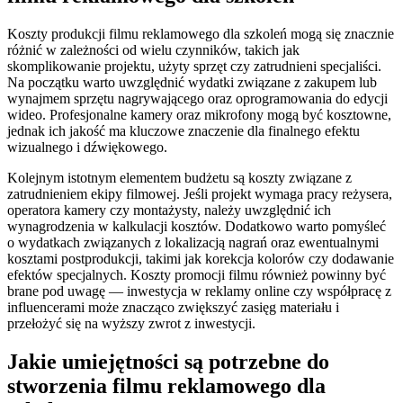
Koszty produkcji filmu reklamowego dla szkoleń mogą się znacznie
różnić w zależności od wielu czynników, takich jak
skomplikowanie projektu, użyty sprzęt czy zatrudnieni specjaliści.
Na początku warto uwzględnić wydatki związane z zakupem lub
wynajmem sprzętu nagrywającego oraz oprogramowania do edycji
wideo. Profesjonalne kamery oraz mikrofony mogą być kosztowne,
jednak ich jakość ma kluczowe znaczenie dla finalnego efektu
wizualnego i dźwiękowego.
Kolejnym istotnym elementem budżetu są koszty związane z
zatrudnieniem ekipy filmowej. Jeśli projekt wymaga pracy reżysera,
operatora kamery czy montażysty, należy uwzględnić ich
wynagrodzenia w kalkulacji kosztów. Dodatkowo warto pomyśleć
o wydatkach związanych z lokalizacją nagrań oraz ewentualnymi
kosztami postprodukcji, takimi jak korekcja kolorów czy dodawanie
efektów specjalnych. Koszty promocji filmu również powinny być
brane pod uwagę — inwestycja w reklamy online czy współpracę z
influencerami może znacząco zwiększyć zasięg materiału i
przełożyć się na wyższy zwrot z inwestycji.
Jakie umiejętności są potrzebne do
stworzenia filmu reklamowego dla