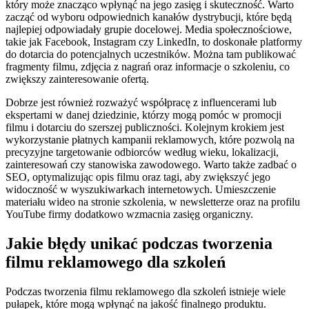
który może znacząco wpłynąć na jego zasięg i skuteczność. Warto
zacząć od wyboru odpowiednich kanałów dystrybucji, które będą
najlepiej odpowiadały grupie docelowej. Media społecznościowe,
takie jak Facebook, Instagram czy LinkedIn, to doskonałe platformy
do dotarcia do potencjalnych uczestników. Można tam publikować
fragmenty filmu, zdjęcia z nagrań oraz informacje o szkoleniu, co
zwiększy zainteresowanie ofertą.
Dobrze jest również rozważyć współpracę z influencerami lub
ekspertami w danej dziedzinie, którzy mogą pomóc w promocji
filmu i dotarciu do szerszej publiczności. Kolejnym krokiem jest
wykorzystanie płatnych kampanii reklamowych, które pozwolą na
precyzyjne targetowanie odbiorców według wieku, lokalizacji,
zainteresowań czy stanowiska zawodowego. Warto także zadbać o
SEO, optymalizując opis filmu oraz tagi, aby zwiększyć jego
widoczność w wyszukiwarkach internetowych. Umieszczenie
materiału wideo na stronie szkolenia, w newsletterze oraz na profilu
YouTube firmy dodatkowo wzmacnia zasięg organiczny.
Jakie błędy unikać podczas tworzenia
filmu reklamowego dla szkoleń
Podczas tworzenia filmu reklamowego dla szkoleń istnieje wiele
pułapek, które mogą wpłynąć na jakość finalnego produktu.