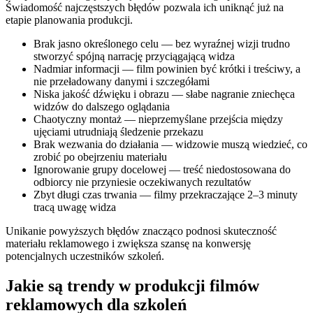
Świadomość najczęstszych błędów pozwala ich uniknąć już na
etapie planowania produkcji.
Brak jasno określonego celu — bez wyraźnej wizji trudno
stworzyć spójną narrację przyciągającą widza
Nadmiar informacji — film powinien być krótki i treściwy, a
nie przeładowany danymi i szczegółami
Niska jakość dźwięku i obrazu — słabe nagranie zniechęca
widzów do dalszego oglądania
Chaotyczny montaż — nieprzemyślane przejścia między
ujęciami utrudniają śledzenie przekazu
Brak wezwania do działania — widzowie muszą wiedzieć, co
zrobić po obejrzeniu materiału
Ignorowanie grupy docelowej — treść niedostosowana do
odbiorcy nie przyniesie oczekiwanych rezultatów
Zbyt długi czas trwania — filmy przekraczające 2–3 minuty
tracą uwagę widza
Unikanie powyższych błędów znacząco podnosi skuteczność
materiału reklamowego i zwiększa szansę na konwersję
potencjalnych uczestników szkoleń.
Jakie są trendy w produkcji filmów
reklamowych dla szkoleń