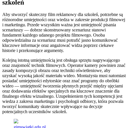
szkoleń
Aby stworzyć skuteczny film reklamowy dla szkoleń, potrzebne są
różnorodne umiejętności oraz wiedza w zakresie produkcji filmowej
i marketingu. Przede wszystkim ważna jest umiejętność pisania
scenariuszy — dobrze skonstruowany scenariusz stanowi
fundament każdego udanego projektu filmowego. Osoba
odpowiedzialna za scenariusz musi potrafić jasno komunikować
kluczowe informacje oraz angażować widza poprzez ciekawe
historie i przekonujące argumenty.
Kolejną istotną umiejętnością jest obsługa sprzętu nagrywającego
oraz znajomość technik filmowych. Operator kamery powinien znać
zasady kompozycji obrazu oraz techniki oświetleniowe, aby
uzyskać wysoką jakość materiału wideo. Montażysta musi natomiast
posiadać umiejętności edytorskie oraz znać programy do obróbki
wideo — umiejętność tworzenia płynnych przejść między ujęciami
oraz dodawania efektów specjalnych ma kluczowe znaczenie dla
finalnego efektu wizualnego. Uzupełnieniem tych kompetencji jest
wiedza z zakresu marketingu i psychologii odbiorcy, która pozwala
tworzyć komunikaty skutecznie wpływające na decyzje
potencjalnych uczestników szkoleń.
gimswiatki.edu.pl