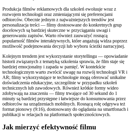
Produkcja filmów reklamowych dla szkoleń ewoluuje wraz z
rozwojem technologii oraz zmieniającymi się preferencjami
odbiorców. Obecnie jednym z najważniejszych trendów jest
personalizacja treści — filmy dostosowane do konkretnych grup
docelowych są bardziej skuteczne w przyciąganiu uwagi i
generowaniu zapisów. Warto również zauważyć rosnącą
popularność filmów interaktywnych, które angażują widza poprzez
możliwość podejmowania decyzji lub wyboru ścieżki narracyjnej.
Kolejnym trendem jest wykorzystanie storytellingu — opowiadanie
historii związanych z tematyką szkolenia sprawia, że film staje się
bardziej emocjonalny i zapada w pamięć. W kontekście
technologicznym warto zwrócić uwagę na rozwój technologii VR i
AR; filmy wykorzystujące te technologie mogą oferować unikalne
doświadczenia edukacyjne, szczególnie w przypadku szkoleń
technicznych lub zawodowych. Również krótkie formy wideo
zdobywają na znaczeniu — filmy trwające od 30 sekund do 1
minuty są bardziej przystępne i łatwiejsze do konsumowania przez
odbiorców na urządzeniach mobilnych. Rosnącą rolę odgrywa też
format pionowy (9:16), dostosowany do oglądania na smartfonach i
publikacji w relacjach na platformach społecznościowych.
Jak mierzyć efektywność filmu