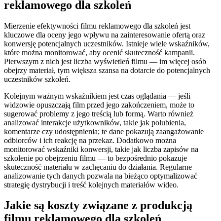
reklamowego dla szkoleń
Mierzenie efektywności filmu reklamowego dla szkoleń jest
kluczowe dla oceny jego wpływu na zainteresowanie ofertą oraz
konwersję potencjalnych uczestników. Istnieje wiele wskaźników,
które można monitorować, aby ocenić skuteczność kampanii.
Pierwszym z nich jest liczba wyświetleń filmu — im więcej osób
obejrzy materiał, tym większa szansa na dotarcie do potencjalnych
uczestników szkoleń.
Kolejnym ważnym wskaźnikiem jest czas oglądania — jeśli
widzowie opuszczają film przed jego zakończeniem, może to
sugerować problemy z jego treścią lub formą. Warto również
analizować interakcje użytkowników, takie jak polubienia,
komentarze czy udostępnienia; te dane pokazują zaangażowanie
odbiorców i ich reakcję na przekaz. Dodatkowo można
monitorować wskaźniki konwersji, takie jak liczba zapisów na
szkolenie po obejrzeniu filmu — to bezpośrednio pokazuje
skuteczność materiału w zachęcaniu do działania. Regularne
analizowanie tych danych pozwala na bieżąco optymalizować
strategię dystrybucji i treść kolejnych materiałów wideo.
Jakie są koszty związane z produkcją
filmu reklamowego dla szkoleń