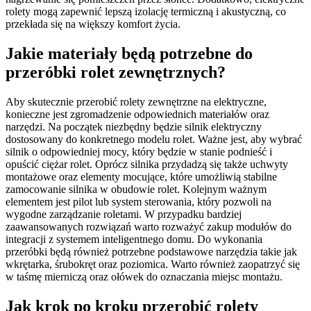
rolety mogą zapewnić lepszą izolację termiczną i akustyczną, co
przekłada się na większy komfort życia.
Jakie materiały będą potrzebne do
przeróbki rolet zewnętrznych?
Aby skutecznie przerobić rolety zewnętrzne na elektryczne,
konieczne jest zgromadzenie odpowiednich materiałów oraz
narzędzi. Na początek niezbędny będzie silnik elektryczny
dostosowany do konkretnego modelu rolet. Ważne jest, aby wybrać
silnik o odpowiedniej mocy, który będzie w stanie podnieść i
opuścić ciężar rolet. Oprócz silnika przydadzą się także uchwyty
montażowe oraz elementy mocujące, które umożliwią stabilne
zamocowanie silnika w obudowie rolet. Kolejnym ważnym
elementem jest pilot lub system sterowania, który pozwoli na
wygodne zarządzanie roletami. W przypadku bardziej
zaawansowanych rozwiązań warto rozważyć zakup modułów do
integracji z systemem inteligentnego domu. Do wykonania
przeróbki będą również potrzebne podstawowe narzędzia takie jak
wkrętarka, śrubokręt oraz poziomica. Warto również zaopatrzyć się
w taśmę mierniczą oraz ołówek do oznaczania miejsc montażu.
Jak krok po kroku przerobić rolety