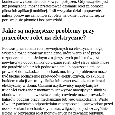
konieczne wykonanie dodatkowych połączeń. Gdy wszystko jest
już podłączone, można przetestować działanie rolet za pomocą
pilota lub aplikacji mobilnej. Jeśli wszystko działa poprawnie,
należy ponownie zamontować rolety na oknie i upewnić się, że
poruszają się płynnie i bez przeszkód.
Jakie są najczęstsze problemy przy
przeróbce rolet na elektryczne?
Podczas przerabiania rolet zewnętrznych na elektryczne mogą
wystąpić różne problemy techniczne, które warto znać przed
rozpoczęciem prac. Jednym z najczęstszych problemów jest
niewłaściwy dobór silnika do ciężaru rolet. Zbyt słaby silnik może
nie poradzić sobie z ich podnoszeniem lub opuszczaniem, co
prowadzi do uszkodzenia mechanizmu. Innym problemem może
być błędne podłączenie przewodów elektrycznych, co skutkuje
brakiem reakcji ze strony silnika lub nawet uszkodzeniem instalacji
elektrycznej w domu. Czasami użytkownicy napotykają też
trudności związane z montażem uchwytów mocujących silnik w
obudowie rolet – niewłaściwe umiejscowienie może prowadzić do
hałasów podczas pracy mechanizmu lub jego uszkodzenia. Warto
również pamiętać o odpowiednim zabezpieczeniu przewodów przed
uszkodzeniami mechanicznymi oraz wilgocią, co jest szczególnie
istotne w przypadku rolet montowanych na zewnątrz budynku.