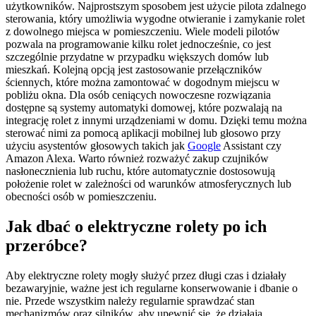
użytkowników. Najprostszym sposobem jest użycie pilota zdalnego
sterowania, który umożliwia wygodne otwieranie i zamykanie rolet
z dowolnego miejsca w pomieszczeniu. Wiele modeli pilotów
pozwala na programowanie kilku rolet jednocześnie, co jest
szczególnie przydatne w przypadku większych domów lub
mieszkań. Kolejną opcją jest zastosowanie przełączników
ściennych, które można zamontować w dogodnym miejscu w
pobliżu okna. Dla osób ceniących nowoczesne rozwiązania
dostępne są systemy automatyki domowej, które pozwalają na
integrację rolet z innymi urządzeniami w domu. Dzięki temu można
sterować nimi za pomocą aplikacji mobilnej lub głosowo przy
użyciu asystentów głosowych takich jak
Google
Assistant czy
Amazon Alexa. Warto również rozważyć zakup czujników
nasłonecznienia lub ruchu, które automatycznie dostosowują
położenie rolet w zależności od warunków atmosferycznych lub
obecności osób w pomieszczeniu.
Jak dbać o elektryczne rolety po ich
przeróbce?
Aby elektryczne rolety mogły służyć przez długi czas i działały
bezawaryjnie, ważne jest ich regularne konserwowanie i dbanie o
nie. Przede wszystkim należy regularnie sprawdzać stan
mechanizmów oraz silników, aby upewnić się, że działają