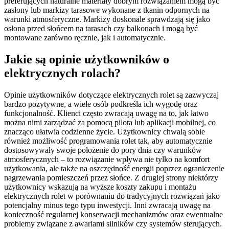
preferujących naturalne materiały dobrym rozwiązaniem mogą być
zasłony lub markizy tarasowe wykonane z tkanin odpornych na
warunki atmosferyczne. Markizy doskonale sprawdzają się jako
osłona przed słońcem na tarasach czy balkonach i mogą być
montowane zarówno ręcznie, jak i automatycznie.
Jakie są opinie użytkowników o
elektrycznych rolach?
Opinie użytkowników dotyczące elektrycznych rolet są zazwyczaj
bardzo pozytywne, a wiele osób podkreśla ich wygodę oraz
funkcjonalność. Klienci często zwracają uwagę na to, jak łatwo
można nimi zarządzać za pomocą pilota lub aplikacji mobilnej, co
znacząco ułatwia codzienne życie. Użytkownicy chwalą sobie
również możliwość programowania rolet tak, aby automatycznie
dostosowywały swoje położenie do pory dnia czy warunków
atmosferycznych – to rozwiązanie wpływa nie tylko na komfort
użytkowania, ale także na oszczędność energii poprzez ograniczenie
nagrzewania pomieszczeń przez słońce. Z drugiej strony niektórzy
użytkownicy wskazują na wyższe koszty zakupu i montażu
elektrycznych rolet w porównaniu do tradycyjnych rozwiązań jako
potencjalny minus tego typu inwestycji. Inni zwracają uwagę na
konieczność regularnej konserwacji mechanizmów oraz ewentualne
problemy związane z awariami silników czy systemów sterujących.