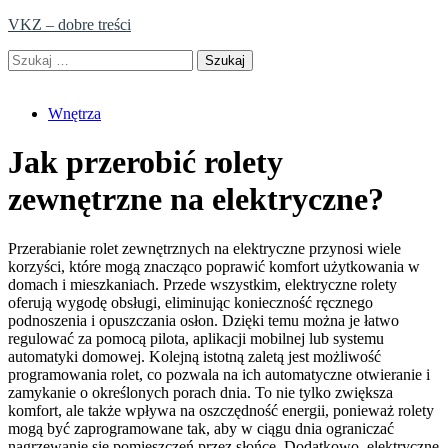
Skip
VKZ – dobre treści
to
Szukaj:
content
Wnętrza
Jak przerobić rolety
zewnętrzne na elektryczne?
Przerabianie rolet zewnętrznych na elektryczne przynosi wiele
korzyści, które mogą znacząco poprawić komfort użytkowania w
domach i mieszkaniach. Przede wszystkim, elektryczne rolety
oferują wygodę obsługi, eliminując konieczność ręcznego
podnoszenia i opuszczania osłon. Dzięki temu można je łatwo
regulować za pomocą pilota, aplikacji mobilnej lub systemu
automatyki domowej. Kolejną istotną zaletą jest możliwość
programowania rolet, co pozwala na ich automatyczne otwieranie i
zamykanie o określonych porach dnia. To nie tylko zwiększa
komfort, ale także wpływa na oszczędność energii, ponieważ rolety
mogą być zaprogramowane tak, aby w ciągu dnia ograniczać
nagrzewanie się pomieszczeń przez słońce. Dodatkowo, elektryczne