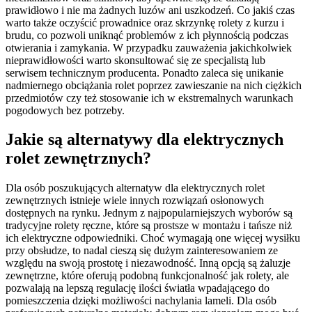
prawidłowo i nie ma żadnych luzów ani uszkodzeń. Co jakiś czas
warto także oczyścić prowadnice oraz skrzynkę rolety z kurzu i
brudu, co pozwoli uniknąć problemów z ich płynnością podczas
otwierania i zamykania. W przypadku zauważenia jakichkolwiek
nieprawidłowości warto skonsultować się ze specjalistą lub
serwisem technicznym producenta. Ponadto zaleca się unikanie
nadmiernego obciążania rolet poprzez zawieszanie na nich ciężkich
przedmiotów czy też stosowanie ich w ekstremalnych warunkach
pogodowych bez potrzeby.
Jakie są alternatywy dla elektrycznych
rolet zewnętrznych?
Dla osób poszukujących alternatyw dla elektrycznych rolet
zewnętrznych istnieje wiele innych rozwiązań osłonowych
dostępnych na rynku. Jednym z najpopularniejszych wyborów są
tradycyjne rolety ręczne, które są prostsze w montażu i tańsze niż
ich elektryczne odpowiedniki. Choć wymagają one więcej wysiłku
przy obsłudze, to nadal cieszą się dużym zainteresowaniem ze
względu na swoją prostotę i niezawodność. Inną opcją są żaluzje
zewnętrzne, które oferują podobną funkcjonalność jak rolety, ale
pozwalają na lepszą regulację ilości światła wpadającego do
pomieszczenia dzięki możliwości nachylania lameli. Dla osób