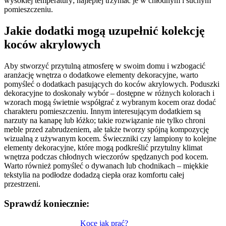
wysokiej temperatury; najlepiej trzymać je w chłodnym i suchym
pomieszczeniu.
Jakie dodatki mogą uzupełnić kolekcję
koców akrylowych
Aby stworzyć przytulną atmosferę w swoim domu i wzbogacić
aranżację wnętrza o dodatkowe elementy dekoracyjne, warto
pomyśleć o dodatkach pasujących do koców akrylowych. Poduszki
dekoracyjne to doskonały wybór – dostępne w różnych kolorach i
wzorach mogą świetnie współgrać z wybranym kocem oraz dodać
charakteru pomieszczeniu. Innym interesującym dodatkiem są
narzuty na kanapę lub łóżko; takie rozwiązanie nie tylko chroni
meble przed zabrudzeniem, ale także tworzy spójną kompozycję
wizualną z używanym kocem. Świeczniki czy lampiony to kolejne
elementy dekoracyjne, które mogą podkreślić przytulny klimat
wnętrza podczas chłodnych wieczorów spędzanych pod kocem.
Warto również pomyśleć o dywanach lub chodnikach – miękkie
tekstylia na podłodze dodadzą ciepła oraz komfortu całej
przestrzeni.
Sprawdź koniecznie:
Nawigacja
Koce jak prać?