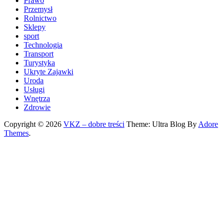
Prawo
Przemysł
Rolnictwo
Sklepy
sport
Technologia
Transport
Turystyka
Ukryte Zajawki
Uroda
Usługi
Wnętrza
Zdrowie
Copyright © 2026
VKZ – dobre treści
Theme: Ultra Blog By
Adore
Themes
.