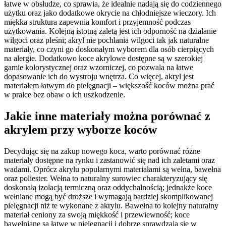
łatwe w obsłudze, co sprawia, że idealnie nadają się do codziennego
użytku oraz jako dodatkowe okrycie na chłodniejsze wieczory. Ich
miękka struktura zapewnia komfort i przyjemność podczas
użytkowania. Kolejną istotną zaletą jest ich odporność na działanie
wilgoci oraz pleśni; akryl nie pochłania wilgoci tak jak naturalne
materiały, co czyni go doskonałym wyborem dla osób cierpiących
na alergie. Dodatkowo koce akrylowe dostępne są w szerokiej
gamie kolorystycznej oraz wzorniczej, co pozwala na łatwe
dopasowanie ich do wystroju wnętrza. Co więcej, akryl jest
materiałem łatwym do pielęgnacji – większość koców można prać
w pralce bez obaw o ich uszkodzenie.
Jakie inne materiały można porównać z
akrylem przy wyborze koców
Decydując się na zakup nowego koca, warto porównać różne
materiały dostępne na rynku i zastanowić się nad ich zaletami oraz
wadami. Oprócz akrylu popularnymi materiałami są wełna, bawełna
oraz poliester. Wełna to naturalny surowiec charakteryzujący się
doskonałą izolacją termiczną oraz oddychalnością; jednakże koce
wełniane mogą być droższe i wymagają bardziej skomplikowanej
pielęgnacji niż te wykonane z akrylu. Bawełna to kolejny naturalny
materiał ceniony za swoją miękkość i przewiewność; koce
bawełniane są łatwe w pielęgnacji i dobrze sprawdzają się w