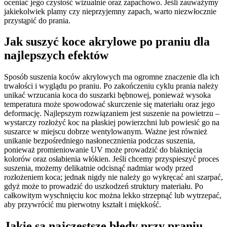
oceniać jego czystość wizualnie oraz zapachowo. Jeśli zauważymy
jakiekolwiek plamy czy nieprzyjemny zapach, warto niezwłocznie
przystąpić do prania.
Jak suszyć koce akrylowe po praniu dla
najlepszych efektów
Sposób suszenia koców akrylowych ma ogromne znaczenie dla ich
trwałości i wyglądu po praniu. Po zakończeniu cyklu prania należy
unikać wrzucania koca do suszarki bębnowej, ponieważ wysoka
temperatura może spowodować skurczenie się materiału oraz jego
deformację. Najlepszym rozwiązaniem jest suszenie na powietrzu –
wystarczy rozłożyć koc na płaskiej powierzchni lub powiesić go na
suszarce w miejscu dobrze wentylowanym. Ważne jest również
unikanie bezpośredniego nasłonecznienia podczas suszenia,
ponieważ promieniowanie UV może prowadzić do blaknięcia
kolorów oraz osłabienia włókien. Jeśli chcemy przyspieszyć proces
suszenia, możemy delikatnie odcisnąć nadmiar wody przed
rozłożeniem koca; jednak nigdy nie należy go wykręcać ani szarpać,
gdyż może to prowadzić do uszkodzeń struktury materiału. Po
całkowitym wyschnięciu koc można lekko strzepnąć lub wytrzepać,
aby przywrócić mu pierwotny kształt i miękkość.
Jakie są najczęstsze błędy przy praniu