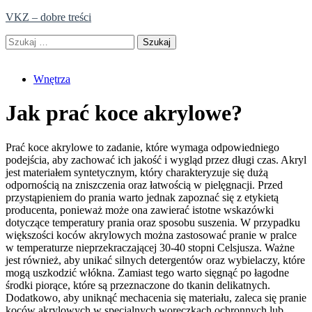
Skip
VKZ – dobre treści
to
Szukaj:
content
Wnętrza
Jak prać koce akrylowe?
Prać koce akrylowe to zadanie, które wymaga odpowiedniego
podejścia, aby zachować ich jakość i wygląd przez długi czas. Akryl
jest materiałem syntetycznym, który charakteryzuje się dużą
odpornością na zniszczenia oraz łatwością w pielęgnacji. Przed
przystąpieniem do prania warto jednak zapoznać się z etykietą
producenta, ponieważ może ona zawierać istotne wskazówki
dotyczące temperatury prania oraz sposobu suszenia. W przypadku
większości koców akrylowych można zastosować pranie w pralce
w temperaturze nieprzekraczającej 30-40 stopni Celsjusza. Ważne
jest również, aby unikać silnych detergentów oraz wybielaczy, które
mogą uszkodzić włókna. Zamiast tego warto sięgnąć po łagodne
środki piorące, które są przeznaczone do tkanin delikatnych.
Dodatkowo, aby uniknąć mechacenia się materiału, zaleca się pranie
koców akrylowych w specjalnych woreczkach ochronnych lub