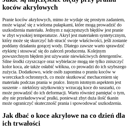
koców akrylowych
Pranie koców akrylowych, mimo że wydaje się prostym zadaniem,
może wiązać się z wieloma pułapkami, które mogą prowadzić do
uszkodzenia materiału. Jednym z najczęstszych błędów jest pranie
w zbyt wysokiej temperaturze. Akryl jest materiałem syntetycznym,
który może się skurczyć lub stracić swoje właściwości, jeśli zostanie
poddany działaniu gorącej wody. Dlatego zawsze warto sprawdzić
etykietę i stosować się do zaleceń producenta. Kolejnym
powszechnym błędem jest używanie niewłaściwych detergentów.
Silne środki czyszczące oraz wybielacze mogą nie tylko zniszczyć
kolor koca, ale także osłabić włókna, co prowadzi do ich szybszego
zużycia. Dodatkowo, wiele osób zapomina o praniu koców w
woreczkach ochronnych, co może skutkować mechaceniem się
materiału podczas prania w pralce. Innym istotnym aspektem jest
suszenie – niektórzy użytkownicy wrzucają koce do suszarki, co
może prowadzić do ich deformacji. Warto również pamiętać o tym,
aby nie przeładowywać pralki, ponieważ zbyt duża ilość tkanin
może ograniczyć skuteczność prania i spowodować uszkodzenia.
Jak dbać o koce akrylowe na co dzień dla
ich trwałości