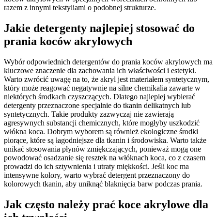
razem z innymi tekstyliami o podobnej strukturze.
Jakie detergenty najlepiej stosować do
prania koców akrylowych
Wybór odpowiednich detergentów do prania koców akrylowych ma
kluczowe znaczenie dla zachowania ich właściwości i estetyki.
Warto zwrócić uwagę na to, że akryl jest materiałem syntetycznym,
który może reagować negatywnie na silne chemikalia zawarte w
niektórych środkach czyszczących. Dlatego najlepiej wybierać
detergenty przeznaczone specjalnie do tkanin delikatnych lub
syntetycznych. Takie produkty zazwyczaj nie zawierają
agresywnych substancji chemicznych, które mogłyby uszkodzić
włókna koca. Dobrym wyborem są również ekologiczne środki
piorące, które są łagodniejsze dla tkanin i środowiska. Warto także
unikać stosowania płynów zmiękczających, ponieważ mogą one
powodować osadzanie się resztek na włóknach koca, co z czasem
prowadzi do ich sztywnienia i utraty miękkości. Jeśli koc ma
intensywne kolory, warto wybrać detergent przeznaczony do
kolorowych tkanin, aby uniknąć blaknięcia barw podczas prania.
Jak często należy prać koce akrylowe dla