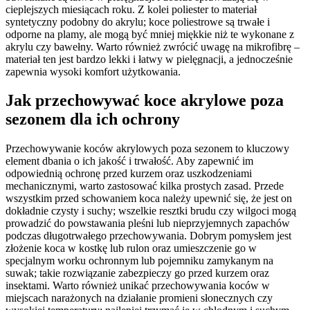
cieplejszych miesiącach roku. Z kolei poliester to materiał
syntetyczny podobny do akrylu; koce poliestrowe są trwałe i
odporne na plamy, ale mogą być mniej miękkie niż te wykonane z
akrylu czy bawełny. Warto również zwrócić uwagę na mikrofibrę –
materiał ten jest bardzo lekki i łatwy w pielęgnacji, a jednocześnie
zapewnia wysoki komfort użytkowania.
Jak przechowywać koce akrylowe poza
sezonem dla ich ochrony
Przechowywanie koców akrylowych poza sezonem to kluczowy
element dbania o ich jakość i trwałość. Aby zapewnić im
odpowiednią ochronę przed kurzem oraz uszkodzeniami
mechanicznymi, warto zastosować kilka prostych zasad. Przede
wszystkim przed schowaniem koca należy upewnić się, że jest on
dokładnie czysty i suchy; wszelkie resztki brudu czy wilgoci mogą
prowadzić do powstawania pleśni lub nieprzyjemnych zapachów
podczas długotrwałego przechowywania. Dobrym pomysłem jest
złożenie koca w kostkę lub rulon oraz umieszczenie go w
specjalnym worku ochronnym lub pojemniku zamykanym na
suwak; takie rozwiązanie zabezpieczy go przed kurzem oraz
insektami. Warto również unikać przechowywania koców w
miejscach narażonych na działanie promieni słonecznych czy