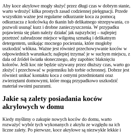
Aby koce akrylowe mogły służyć przez długi czas w dobrym stanie,
warto wdrożyć kilka prostych zasad codziennej pielęgnacji. Przede
wszystkim ważne jest regularne odkurzanie koca za pomocą
odkurzacza z końcówką do tkanin lub delikatnego strzepywania, co
pozwoli usunąć kurz i drobne zanieczyszczenia. W przypadku
pojawienia się plam należy działać jak najszybciej – najlepiej
przetrzeć zabrudzone miejsce wilgotną szmatką i delikatnym
detergentem, unikając mocnego pocierania, które mogłoby
uszkodzić włókna. Ważne jest również przechowywanie koców w
odpowiednich warunkach; najlepiej trzymać je w suchym miejscu, z
dala od źródeł światła słonecznego, aby zapobiec blaknięciu
kolorów. Jeśli koc nie będzie używany przez dłuższy czas, warto go
złożyć i przechować w pojemniku lub torbie ochronnej. Dobrze jest
również unikać kontaktu koca z ostrymi przedmiotami oraz
zwierzętami domowymi, które mogą przypadkowo uszkodzić
materiał swoimi pazurami.
Jakie są zalety posiadania koców
akrylowych w domu
Kiedy myślimy o zakupie nowych koców do domu, warto
rozważyć wybór tych wykonanych z akrylu ze względu na ich
liczne zalety. Po pierwsze, koce akrylowe są niezwykle lekkie i