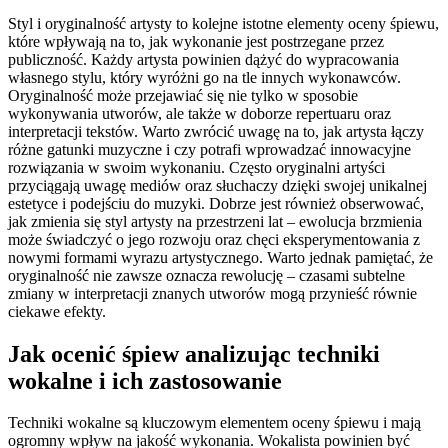
Styl i oryginalność artysty to kolejne istotne elementy oceny śpiewu,
które wpływają na to, jak wykonanie jest postrzegane przez
publiczność. Każdy artysta powinien dążyć do wypracowania
własnego stylu, który wyróżni go na tle innych wykonawców.
Oryginalność może przejawiać się nie tylko w sposobie
wykonywania utworów, ale także w doborze repertuaru oraz
interpretacji tekstów. Warto zwrócić uwagę na to, jak artysta łączy
różne gatunki muzyczne i czy potrafi wprowadzać innowacyjne
rozwiązania w swoim wykonaniu. Często oryginalni artyści
przyciągają uwagę mediów oraz słuchaczy dzięki swojej unikalnej
estetyce i podejściu do muzyki. Dobrze jest również obserwować,
jak zmienia się styl artysty na przestrzeni lat – ewolucja brzmienia
może świadczyć o jego rozwoju oraz chęci eksperymentowania z
nowymi formami wyrazu artystycznego. Warto jednak pamiętać, że
oryginalność nie zawsze oznacza rewolucję – czasami subtelne
zmiany w interpretacji znanych utworów mogą przynieść równie
ciekawe efekty.
Jak ocenić śpiew analizując techniki
wokalne i ich zastosowanie
Techniki wokalne są kluczowym elementem oceny śpiewu i mają
ogromny wpływ na jakość wykonania. Wokalista powinien być