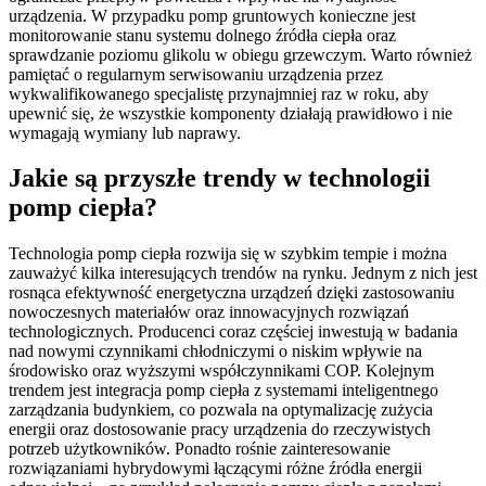
urządzenia. W przypadku pomp gruntowych konieczne jest
monitorowanie stanu systemu dolnego źródła ciepła oraz
sprawdzanie poziomu glikolu w obiegu grzewczym. Warto również
pamiętać o regularnym serwisowaniu urządzenia przez
wykwalifikowanego specjalistę przynajmniej raz w roku, aby
upewnić się, że wszystkie komponenty działają prawidłowo i nie
wymagają wymiany lub naprawy.
Jakie są przyszłe trendy w technologii
pomp ciepła?
Technologia pomp ciepła rozwija się w szybkim tempie i można
zauważyć kilka interesujących trendów na rynku. Jednym z nich jest
rosnąca efektywność energetyczna urządzeń dzięki zastosowaniu
nowoczesnych materiałów oraz innowacyjnych rozwiązań
technologicznych. Producenci coraz częściej inwestują w badania
nad nowymi czynnikami chłodniczymi o niskim wpływie na
środowisko oraz wyższymi współczynnikami COP. Kolejnym
trendem jest integracja pomp ciepła z systemami inteligentnego
zarządzania budynkiem, co pozwala na optymalizację zużycia
energii oraz dostosowanie pracy urządzenia do rzeczywistych
potrzeb użytkowników. Ponadto rośnie zainteresowanie
rozwiązaniami hybrydowymi łączącymi różne źródła energii