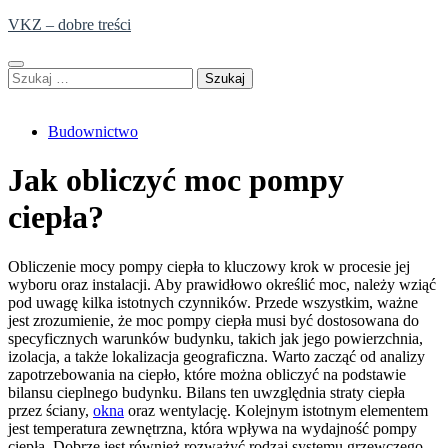
Skip
VKZ – dobre treści
to
content
Szukaj:
Budownictwo
Jak obliczyć moc pompy
ciepła?
Obliczenie mocy pompy ciepła to kluczowy krok w procesie jej
wyboru oraz instalacji. Aby prawidłowo określić moc, należy wziąć
pod uwagę kilka istotnych czynników. Przede wszystkim, ważne
jest zrozumienie, że moc pompy ciepła musi być dostosowana do
specyficznych warunków budynku, takich jak jego powierzchnia,
izolacja, a także lokalizacja geograficzna. Warto zacząć od analizy
zapotrzebowania na ciepło, które można obliczyć na podstawie
bilansu cieplnego budynku. Bilans ten uwzględnia straty ciepła
przez ściany,
okna
oraz wentylację. Kolejnym istotnym elementem
jest temperatura zewnętrzna, która wpływa na wydajność pompy
ciepła. Dobrze jest również rozważyć rodzaj systemu grzewczego,