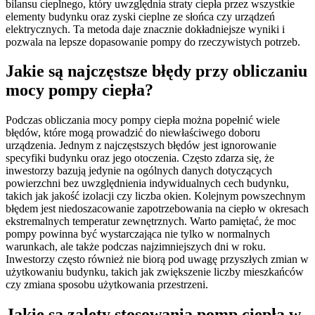
bilansu cieplnego, który uwzględnia straty ciepła przez wszystkie
elementy budynku oraz zyski cieplne ze słońca czy urządzeń
elektrycznych. Ta metoda daje znacznie dokładniejsze wyniki i
pozwala na lepsze dopasowanie pompy do rzeczywistych potrzeb.
Jakie są najczęstsze błędy przy obliczaniu
mocy pompy ciepła?
Podczas obliczania mocy pompy ciepła można popełnić wiele
błędów, które mogą prowadzić do niewłaściwego doboru
urządzenia. Jednym z najczęstszych błędów jest ignorowanie
specyfiki budynku oraz jego otoczenia. Często zdarza się, że
inwestorzy bazują jedynie na ogólnych danych dotyczących
powierzchni bez uwzględnienia indywidualnych cech budynku,
takich jak jakość izolacji czy liczba okien. Kolejnym powszechnym
błędem jest niedoszacowanie zapotrzebowania na ciepło w okresach
ekstremalnych temperatur zewnętrznych. Warto pamiętać, że moc
pompy powinna być wystarczająca nie tylko w normalnych
warunkach, ale także podczas najzimniejszych dni w roku.
Inwestorzy często również nie biorą pod uwagę przyszłych zmian w
użytkowaniu budynku, takich jak zwiększenie liczby mieszkańców
czy zmiana sposobu użytkowania przestrzeni.
Jakie są zalety stosowania pomp ciepła w