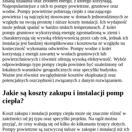
zasadą działania oraz źródłem energii, z którego korzystają.
Najpopularniejsze z nich to pompy powietrzne, gruntowe oraz
wodne. Pompy powietrzne pobierają ciepło z otaczającego
powietrza i są najczęściej stosowane w domach jednorodzinnych ze
względu na swoją prostotę i niższe koszty instalacji. Ich wydajność
może jednak spadać w bardzo niskich temperaturach. Z kolei
pompy gruntowe wykorzystują energię zgromadzoną w ziemi i
charakteryzują się wysoką efektywnością przez cały rok, jednak ich
instalacja jest bardziej skomplikowana i kosztowna ze względu na
konieczność wykonania odwiertów. Pompy wodne z kolei
korzystają z energii zawartej w wodach gruntowych lub
powierzchniowych i również oferują wysoką efektywność. Wybór
odpowiedniego typu pompy ciepła powinien być uzależniony od
lokalnych warunków geograficznych oraz specyfiki budynku.
Ważne jest również uwzględnienie kosztów eksploatacji oraz
potencjalnych oszczędności związanych z danym rozwiązaniem.
Jakie są koszty zakupu i instalacji pomp
ciepła?
Koszt zakupu i instalacji pompy ciepła może się znacznie różnić w
zależności od jej typu oraz specyfiki projektu. Na ogół można
przyjąć, że ceny wahają się od kilku do kilkunastu tysięcy złotych.
Pompy powietrzne są zazwyczaj tańsze w zakupie i instalacji niż ich