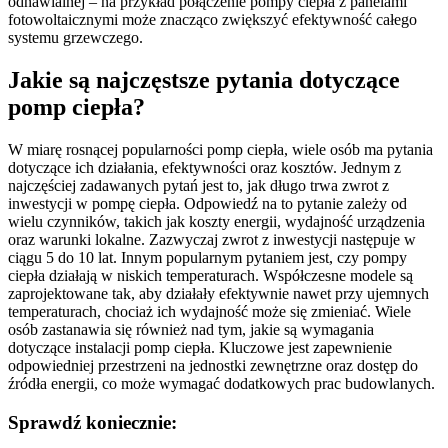
odnawialnej – na przykład połączenie pompy ciepła z panelami
fotowoltaicznymi może znacząco zwiększyć efektywność całego
systemu grzewczego.
Jakie są najczęstsze pytania dotyczące
pomp ciepła?
W miarę rosnącej popularności pomp ciepła, wiele osób ma pytania
dotyczące ich działania, efektywności oraz kosztów. Jednym z
najczęściej zadawanych pytań jest to, jak długo trwa zwrot z
inwestycji w pompę ciepła. Odpowiedź na to pytanie zależy od
wielu czynników, takich jak koszty energii, wydajność urządzenia
oraz warunki lokalne. Zazwyczaj zwrot z inwestycji następuje w
ciągu 5 do 10 lat. Innym popularnym pytaniem jest, czy pompy
ciepła działają w niskich temperaturach. Współczesne modele są
zaprojektowane tak, aby działały efektywnie nawet przy ujemnych
temperaturach, chociaż ich wydajność może się zmieniać. Wiele
osób zastanawia się również nad tym, jakie są wymagania
dotyczące instalacji pomp ciepła. Kluczowe jest zapewnienie
odpowiedniej przestrzeni na jednostki zewnętrzne oraz dostęp do
źródła energii, co może wymagać dodatkowych prac budowlanych.
Sprawdź koniecznie: