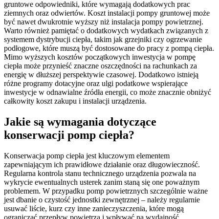
gruntowe odpowiedniki, które wymagają dodatkowych prac
ziemnych oraz odwiertów. Koszt instalacji pompy gruntowej może
być nawet dwukrotnie wyższy niż instalacja pompy powietrznej.
Warto również pamiętać o dodatkowych wydatkach związanych z
systemem dystrybucji ciepła, takim jak grzejniki czy ogrzewanie
podłogowe, które muszą być dostosowane do pracy z pompą ciepła.
Mimo wyższych kosztów początkowych inwestycja w pompę
ciepła może przynieść znaczne oszczędności na rachunkach za
energię w dłuższej perspektywie czasowej. Dodatkowo istnieją
różne programy dotacyjne oraz ulgi podatkowe wspierające
inwestycje w odnawialne źródła energii, co może znacznie obniżyć
całkowity koszt zakupu i instalacji urządzenia.
Jakie są wymagania dotyczące
konserwacji pomp ciepła?
Konserwacja pomp ciepła jest kluczowym elementem
zapewniającym ich prawidłowe działanie oraz długowieczność.
Regularna kontrola stanu technicznego urządzenia pozwala na
wykrycie ewentualnych usterek zanim staną się one poważnym
problemem. W przypadku pomp powietrznych szczególnie ważne
jest dbanie o czystość jednostki zewnętrznej – należy regularnie
usuwać liście, kurz czy inne zanieczyszczenia, które mogą
ograniczać przepływ powietrza i wpływać na wydajność