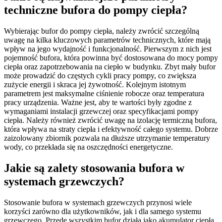
techniczne bufora do pompy ciepła?
Wybierając bufor do pompy ciepła, należy zwrócić szczególną
uwagę na kilka kluczowych parametrów technicznych, które mają
wpływ na jego wydajność i funkcjonalność. Pierwszym z nich jest
pojemność bufora, która powinna być dostosowana do mocy pompy
ciepła oraz zapotrzebowania na ciepło w budynku. Zbyt mały bufor
może prowadzić do częstych cykli pracy pompy, co zwiększa
zużycie energii i skraca jej żywotność. Kolejnym istotnym
parametrem jest maksymalne ciśnienie robocze oraz temperatura
pracy urządzenia. Ważne jest, aby te wartości były zgodne z
wymaganiami instalacji grzewczej oraz specyfikacjami pompy
ciepła. Należy również zwrócić uwagę na izolację termiczną bufora,
która wpływa na straty ciepła i efektywność całego systemu. Dobrze
zaizolowany zbiornik pozwala na dłuższe utrzymanie temperatury
wody, co przekłada się na oszczędności energetyczne.
Jakie są zalety stosowania bufora w
systemach grzewczych?
Stosowanie bufora w systemach grzewczych przynosi wiele
korzyści zarówno dla użytkowników, jak i dla samego systemu
grzewczego. Przede wszystkim bufor działa jako akumulator ciepła,