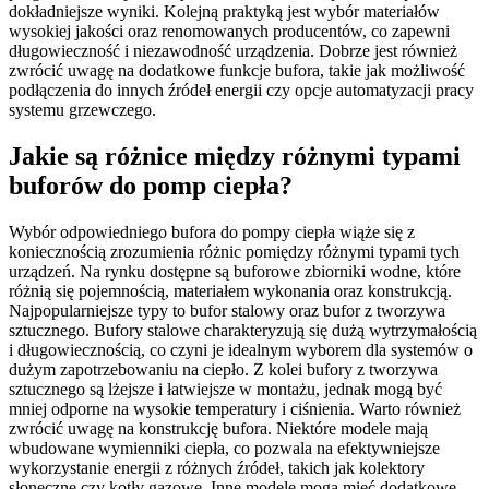
dokładniejsze wyniki. Kolejną praktyką jest wybór materiałów
wysokiej jakości oraz renomowanych producentów, co zapewni
długowieczność i niezawodność urządzenia. Dobrze jest również
zwrócić uwagę na dodatkowe funkcje bufora, takie jak możliwość
podłączenia do innych źródeł energii czy opcje automatyzacji pracy
systemu grzewczego.
Jakie są różnice między różnymi typami
buforów do pomp ciepła?
Wybór odpowiedniego bufora do pompy ciepła wiąże się z
koniecznością zrozumienia różnic pomiędzy różnymi typami tych
urządzeń. Na rynku dostępne są buforowe zbiorniki wodne, które
różnią się pojemnością, materiałem wykonania oraz konstrukcją.
Najpopularniejsze typy to bufor stalowy oraz bufor z tworzywa
sztucznego. Bufory stalowe charakteryzują się dużą wytrzymałością
i długowiecznością, co czyni je idealnym wyborem dla systemów o
dużym zapotrzebowaniu na ciepło. Z kolei bufory z tworzywa
sztucznego są lżejsze i łatwiejsze w montażu, jednak mogą być
mniej odporne na wysokie temperatury i ciśnienia. Warto również
zwrócić uwagę na konstrukcję bufora. Niektóre modele mają
wbudowane wymienniki ciepła, co pozwala na efektywniejsze
wykorzystanie energii z różnych źródeł, takich jak kolektory
słoneczne czy kotły gazowe. Inne modele mogą mieć dodatkowe