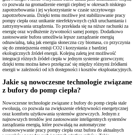
co pozwala na gromadzenie energii cieplnej w okresach niskiego
zapotrzebowania i jej wykorzystanie w czasie szczytowego
zapotrzebowania. Dzięki temu możliwe jest stabilizowanie pracy
pompy ciepła oraz unikanie nieefektywnych cykli uruchamiania i
zatrzymywania urządzenia. To przekłada się na niższe rachunki za
energię oraz wydłużenie żywotności samej pompy. Dodatkowo
zastosowanie bufora umożliwia lepsze zarządzanie energią
odnawialną, taką jak energia słoneczna czy biomasa, co przyczynia
się do zmniejszenia emisji CO2 i korzystania z bardziej
ekologicznych źródeł energii. Kolejną zaletą jest możliwość
integracji różnych źródeł ciepła w jednym systemie grzewczym;
dzięki temu można łatwo przełączać się między różnymi źródłami
energii w zależności od ich dostępności i kosztów eksploatacyjnych.
Jakie są nowoczesne technologie związane
z bufory do pomp ciepła?
Nowoczesne technologie związane z bufory do pomp ciepła stale
ewoluują, co pozwala na zwiększenie efektywności energetycznej
oraz komfortu użytkowania systemów grzewczych. Jednym z
najnowszych trendów jest zastosowanie inteligentnych systemów
zarządzania energią, które pozwalają na automatyczne
dostosowywanie pracy pompy ciepła oraz bufora do aktualnych