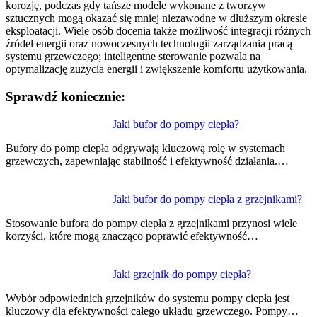
korozję, podczas gdy tańsze modele wykonane z tworzyw
sztucznych mogą okazać się mniej niezawodne w dłuższym okresie
eksploatacji. Wiele osób docenia także możliwość integracji różnych
źródeł energii oraz nowoczesnych technologii zarządzania pracą
systemu grzewczego; inteligentne sterowanie pozwala na
optymalizację zużycia energii i zwiększenie komfortu użytkowania.
Sprawdź koniecznie:
Nawigacja
Jaki bufor do pompy ciepła?
wpisu
Bufory do pomp ciepła odgrywają kluczową rolę w systemach
grzewczych, zapewniając stabilność i efektywność działania.…
Jaki bufor do pompy ciepła z grzejnikami?
Stosowanie bufora do pompy ciepła z grzejnikami przynosi wiele
korzyści, które mogą znacząco poprawić efektywność…
Jaki grzejnik do pompy ciepła?
Wybór odpowiednich grzejników do systemu pompy ciepła jest
kluczowy dla efektywności całego układu grzewczego. Pompy…