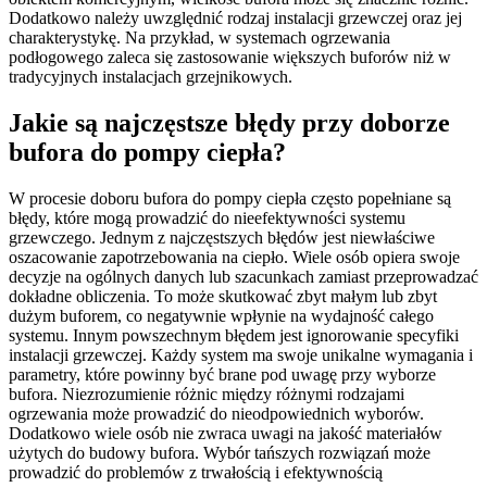
Dodatkowo należy uwzględnić rodzaj instalacji grzewczej oraz jej
charakterystykę. Na przykład, w systemach ogrzewania
podłogowego zaleca się zastosowanie większych buforów niż w
tradycyjnych instalacjach grzejnikowych.
Jakie są najczęstsze błędy przy doborze
bufora do pompy ciepła?
W procesie doboru bufora do pompy ciepła często popełniane są
błędy, które mogą prowadzić do nieefektywności systemu
grzewczego. Jednym z najczęstszych błędów jest niewłaściwe
oszacowanie zapotrzebowania na ciepło. Wiele osób opiera swoje
decyzje na ogólnych danych lub szacunkach zamiast przeprowadzać
dokładne obliczenia. To może skutkować zbyt małym lub zbyt
dużym buforem, co negatywnie wpłynie na wydajność całego
systemu. Innym powszechnym błędem jest ignorowanie specyfiki
instalacji grzewczej. Każdy system ma swoje unikalne wymagania i
parametry, które powinny być brane pod uwagę przy wyborze
bufora. Niezrozumienie różnic między różnymi rodzajami
ogrzewania może prowadzić do nieodpowiednich wyborów.
Dodatkowo wiele osób nie zwraca uwagi na jakość materiałów
użytych do budowy bufora. Wybór tańszych rozwiązań może
prowadzić do problemów z trwałością i efektywnością