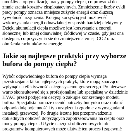
umożliwia optymalizację pracy pompy ciepła, co prowadzi do
zmniejszenia kosztów eksploatacyjnych. Zmniejszenie liczby cykli
pracy pompy oznacza mniejsze zużycie energii oraz dłuższą
żywotność urządzenia. Kolejną korzyścią jest możliwość
wykorzystania energii odnawialnej w sposób bardziej efektywny.
Dzięki akumulacji ciepła możliwe jest korzystanie z energii
słonecznej lub innej odnawialnej źródłowej w czasie, gdy jest ona
dostępna, co przyczynia się do zmniejszenia emisji CO2 oraz
obniżenia rachunków za energię.
Jakie są najlepsze praktyki przy wyborze
bufora do pompy ciepła?
Wybór odpowiedniego bufora do pompy ciepła wymaga
przestrzegania kilku najlepszych praktyk, które mogą znacząco
wpłynąć na efektywność całego systemu grzewczego. Po pierwsze
warto skonsultować się z profesjonalistą lub specjalistą w dziedzinie
HVAC przed podjęciem decyzji o zakupie konkretnego modelu
bufora. Specjalista pomoże ocenić potrzeby budynku oraz dobrać
odpowiednią pojemność i typ urządzenia zgodnie z wymaganiami
instalacji grzewczej. Po drugie istotne jest przeprowadzenie
dokładnych obliczeń dotyczących zapotrzebowania na ciepło oraz
mocy pompy ciepła. Użycie narzędzi obliczeniowych lub
programów komputerowych może ułatwić ten proces i zapewnić