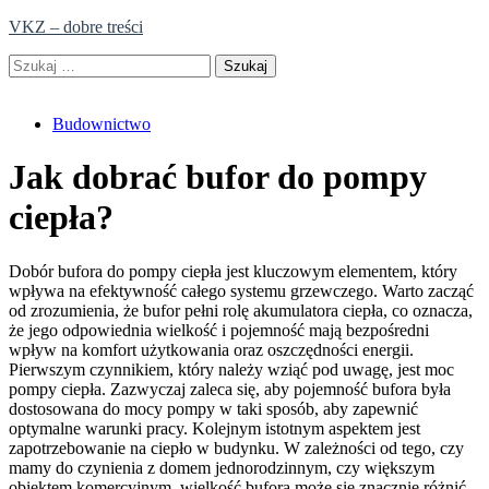
Skip
VKZ – dobre treści
to
Szukaj:
content
Budownictwo
Jak dobrać bufor do pompy
ciepła?
Dobór bufora do pompy ciepła jest kluczowym elementem, który
wpływa na efektywność całego systemu grzewczego. Warto zacząć
od zrozumienia, że bufor pełni rolę akumulatora ciepła, co oznacza,
że jego odpowiednia wielkość i pojemność mają bezpośredni
wpływ na komfort użytkowania oraz oszczędności energii.
Pierwszym czynnikiem, który należy wziąć pod uwagę, jest moc
pompy ciepła. Zazwyczaj zaleca się, aby pojemność bufora była
dostosowana do mocy pompy w taki sposób, aby zapewnić
optymalne warunki pracy. Kolejnym istotnym aspektem jest
zapotrzebowanie na ciepło w budynku. W zależności od tego, czy
mamy do czynienia z domem jednorodzinnym, czy większym
obiektem komercyjnym, wielkość bufora może się znacznie różnić.