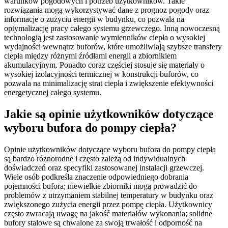
warunków pogodowych i potrzeb użytkowników. Takie
rozwiązania mogą wykorzystywać dane z prognoz pogody oraz
informacje o zużyciu energii w budynku, co pozwala na
optymalizację pracy całego systemu grzewczego. Inną nowoczesną
technologią jest zastosowanie wymienników ciepła o wysokiej
wydajności wewnątrz buforów, które umożliwiają szybsze transfery
ciepła między różnymi źródłami energii a zbiornikiem
akumulacyjnym. Ponadto coraz częściej stosuje się materiały o
wysokiej izolacyjności termicznej w konstrukcji buforów, co
pozwala na minimalizację strat ciepła i zwiększenie efektywności
energetycznej całego systemu.
Jakie są opinie użytkowników dotyczące
wyboru bufora do pompy ciepła?
Opinie użytkowników dotyczące wyboru bufora do pompy ciepła
są bardzo różnorodne i często zależą od indywidualnych
doświadczeń oraz specyfiki zastosowanej instalacji grzewczej.
Wiele osób podkreśla znaczenie odpowiedniego dobrania
pojemności bufora; niewielkie zbiorniki mogą prowadzić do
problemów z utrzymaniem stabilnej temperatury w budynku oraz
zwiększonego zużycia energii przez pompę ciepła. Użytkownicy
często zwracają uwagę na jakość materiałów wykonania; solidne
bufory stalowe są chwalone za swoją trwałość i odporność na