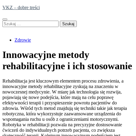
Skip
VKZ – dobre treści
to
content
Szukaj:
Zdrowie
Innowacyjne metody
rehabilitacyjne i ich stosowanie
Rehabilitacja jest kluczowym elementem procesu zdrowienia, a
innowacyjne metody rehabilitacyjne zyskują na znaczeniu w
nowoczesnej medycynie. W miarę jak technologia się rozwija,
pojawiają się nowe podejścia, które mają na celu poprawę
efektywności terapii i przyspieszenie powrotu pacjentów do
zdrowia. Wśród tych metod znajdują się techniki takie jak terapia
robotyczna, która wykorzystuje zaawansowane urządzenia do
wspomagania ruchu u osób z ograniczeniami motorycznymi.
Robotyka w rehabilitacji pozwala na precyzyjne dostosowanie
ćwiczeń do indywidualnych potrzeb pacjenta, co zwiększa
skuteczność terapii. Kolejnym innowacyjnym podejściem jest