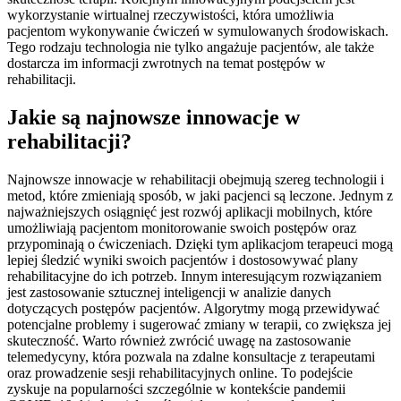
wykorzystanie wirtualnej rzeczywistości, która umożliwia
pacjentom wykonywanie ćwiczeń w symulowanych środowiskach.
Tego rodzaju technologia nie tylko angażuje pacjentów, ale także
dostarcza im informacji zwrotnych na temat postępów w
rehabilitacji.
Jakie są najnowsze innowacje w
rehabilitacji?
Najnowsze innowacje w rehabilitacji obejmują szereg technologii i
metod, które zmieniają sposób, w jaki pacjenci są leczone. Jednym z
najważniejszych osiągnięć jest rozwój aplikacji mobilnych, które
umożliwiają pacjentom monitorowanie swoich postępów oraz
przypominają o ćwiczeniach. Dzięki tym aplikacjom terapeuci mogą
lepiej śledzić wyniki swoich pacjentów i dostosowywać plany
rehabilitacyjne do ich potrzeb. Innym interesującym rozwiązaniem
jest zastosowanie sztucznej inteligencji w analizie danych
dotyczących postępów pacjentów. Algorytmy mogą przewidywać
potencjalne problemy i sugerować zmiany w terapii, co zwiększa jej
skuteczność. Warto również zwrócić uwagę na zastosowanie
telemedycyny, która pozwala na zdalne konsultacje z terapeutami
oraz prowadzenie sesji rehabilitacyjnych online. To podejście
zyskuje na popularności szczególnie w kontekście pandemii