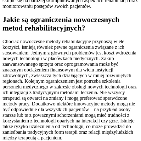
skupić się na bardziej skomplikowanych aspektach rehabilitacji oraz
monitorowaniu postępów swoich pacjentów.
Jakie są ograniczenia nowoczesnych
metod rehabilitacyjnych?
Chociaż nowoczesne metody rehabilitacyjne przynoszą wiele
korzyści, istnieją również pewne ograniczenia związane z ich
stosowaniem. Jednym z głównych problemów jest koszt wdrożenia
nowych technologii w placówkach medycznych. Zakup
zaawansowanego sprzętu oraz oprogramowania może być
znacznym obciążeniem finansowym dla wielu instytucji
zdrowotnych, zwłaszcza tych działających w mniej rozwiniętych
regionach. Kolejnym ograniczeniem jest potrzeba szkolenia
personelu medycznego w zakresie obsługi nowych technologii oraz
ich integracji z tradycyjnymi metodami leczenia. Nie wszyscy
terapeuci są otwarci na zmiany i mogą preferować sprawdzone
metody pracy. Dodatkowo niektóre innowacyjne metody mogą nie
być odpowiednie dla wszystkich pacjentów – na przykład osoby
starsze lub te z poważnymi schorzeniami mogą mieć trudności z
korzystaniem z technologii opartych na interakcji czy grze. Istnieje
także ryzyko uzależnienia od technologii, co może prowadzić do
zaniedbania tradycyjnych form terapii oraz relacji międzyludzkich
między terapeutą a pacjentem.