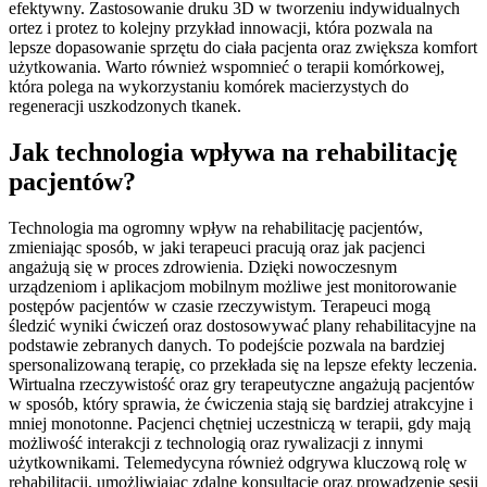
efektywny. Zastosowanie druku 3D w tworzeniu indywidualnych
ortez i protez to kolejny przykład innowacji, która pozwala na
lepsze dopasowanie sprzętu do ciała pacjenta oraz zwiększa komfort
użytkowania. Warto również wspomnieć o terapii komórkowej,
która polega na wykorzystaniu komórek macierzystych do
regeneracji uszkodzonych tkanek.
Jak technologia wpływa na rehabilitację
pacjentów?
Technologia ma ogromny wpływ na rehabilitację pacjentów,
zmieniając sposób, w jaki terapeuci pracują oraz jak pacjenci
angażują się w proces zdrowienia. Dzięki nowoczesnym
urządzeniom i aplikacjom mobilnym możliwe jest monitorowanie
postępów pacjentów w czasie rzeczywistym. Terapeuci mogą
śledzić wyniki ćwiczeń oraz dostosowywać plany rehabilitacyjne na
podstawie zebranych danych. To podejście pozwala na bardziej
spersonalizowaną terapię, co przekłada się na lepsze efekty leczenia.
Wirtualna rzeczywistość oraz gry terapeutyczne angażują pacjentów
w sposób, który sprawia, że ćwiczenia stają się bardziej atrakcyjne i
mniej monotonne. Pacjenci chętniej uczestniczą w terapii, gdy mają
możliwość interakcji z technologią oraz rywalizacji z innymi
użytkownikami. Telemedycyna również odgrywa kluczową rolę w
rehabilitacji, umożliwiając zdalne konsultacje oraz prowadzenie sesji