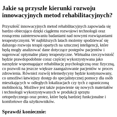
Jakie są przyszłe kierunki rozwoju
innowacyjnych metod rehabilitacyjnych?
Przyszłość innowacyjnych metod rehabilitacyjnych zapowiada się
bardzo obiecująco dzięki ciągłemu rozwojowi technologii oraz
rosnącemu zainteresowaniu badaniami nad nowymi rozwiązaniami
terapeutycznymi. W najbliższych latach możemy spodziewać się
dalszego rozwoju terapii opartych na sztucznej inteligencji, które
będą mogły analizować dane dotyczące postępów pacjentów i
sugerować optymalne plany terapeutyczne. Wirtualna rzeczywistość
będzie prawdopodobnie coraz częściej wykorzystywana jako
narzędzie wspomagające rehabilitację psychologiczną oraz fizyczną,
co pozwoli na jeszcze większe zaangażowanie pacjentów w proces
zdrowienia. Również rozwój telemedycyny będzie kontynuowany,
co umożliwi łatwiejszy dostęp do specjalistycznej pomocy dla osób
mieszkających w odległych lokalizacjach czy tych z ograniczoną
mobilnością. Możliwe jest także pojawienie się nowych materiałów
i technologii wykorzystywanych w produkcji sprzętu
ortopedycznego oraz protez, które będą bardziej funkcjonalne i
komfortowe dla użytkowników.
Sprawdź koniecznie: