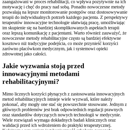
zaangażowani w proces rehabilitacji, co wpływa pozytywnie na ich
motywację i chęć do pracy nad sobą. Ponadto nowoczesne metody
pozwalają na lepsze monitorowanie postępów oraz dostosowywanie
terapii do indywidualnych potrzeb każdego pacjenta. Z perspektywy
terapeutów innowacyjne technologie ułatwiają pracę, umożliwiając
im skupienie się na bardziej skomplikowanych aspektach terapii
oraz lepszą komunikację z pacjentami. Warto również zauważyć, że
nowoczesne metody rehabilitacyjne często są bardziej efektywne
kosztowo niż tradycyjne podejścia, co może przynieść korzyści
zarówno placówkom medycznym, jak i systemowi opieki
zdrowotnej jako całości.
Jakie wyzwania stoją przed
innowacyjnymi metodami
rehabilitacyjnymi?
Mimo licznych korzyści płynących z zastosowania innowacyjnych
metod rehabilitacyjnych istnieje wiele wyzwań, które należy
pokonać, aby mogły one stać się powszechnie stosowane. Jednym z
głównych problemów jest brak odpowiednich regulacji prawnych
oraz standardów dotyczących nowych technologii w medycynie.
Wiele rozwiązań wymaga dokładnych badań klinicznych oraz
walidacji przed ich wdrożeniem do praktyki terapeutycznej.