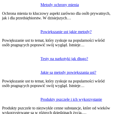
Nawigacja
Metody ochrony mienia
wpisu
Ochrona mienia to kluczowy aspekt zarówno dla osób prywatnych,
jak i dla przedsiębiorstw. W dzisiejszych…
Powiększanie ust jakie metody?
Powiększanie ust to temat, który zyskuje na popularności wśród
osób pragnących poprawić swój wygląd. Istnieje…
Testy na narkotyki jak długo?
Jakie są metody powiększania ust?
Powiększanie ust to temat, który zyskuje na popularności wśród
osób pragnących poprawić swój wygląd. Istnieje…
Produkty pszczele i ich wykorzystanie
Produkty pszczele to niezwykle cenne substancje, które od wieków
wykorzystywane są w różnych dziedzinach życia.…