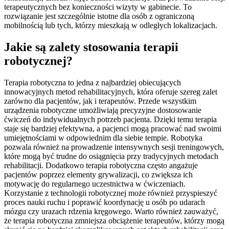
terapeutycznych bez konieczności wizyty w gabinecie. To
rozwiązanie jest szczególnie istotne dla osób z ograniczoną
mobilnością lub tych, którzy mieszkają w odległych lokalizacjach.
Jakie są zalety stosowania terapii
robotycznej?
Terapia robotyczna to jedna z najbardziej obiecujących
innowacyjnych metod rehabilitacyjnych, która oferuje szereg zalet
zarówno dla pacjentów, jak i terapeutów. Przede wszystkim
urządzenia robotyczne umożliwiają precyzyjne dostosowanie
ćwiczeń do indywidualnych potrzeb pacjenta. Dzięki temu terapia
staje się bardziej efektywna, a pacjenci mogą pracować nad swoimi
umiejętnościami w odpowiednim dla siebie tempie. Robotyka
pozwala również na prowadzenie intensywnych sesji treningowych,
które mogą być trudne do osiągnięcia przy tradycyjnych metodach
rehabilitacji. Dodatkowo terapia robotyczna często angażuje
pacjentów poprzez elementy grywalizacji, co zwiększa ich
motywację do regularnego uczestnictwa w ćwiczeniach.
Korzystanie z technologii robotycznej może również przyspieszyć
proces nauki ruchu i poprawić koordynację u osób po udarach
mózgu czy urazach rdzenia kręgowego. Warto również zauważyć,
że terapia robotyczna zmniejsza obciążenie terapeutów, którzy mogą