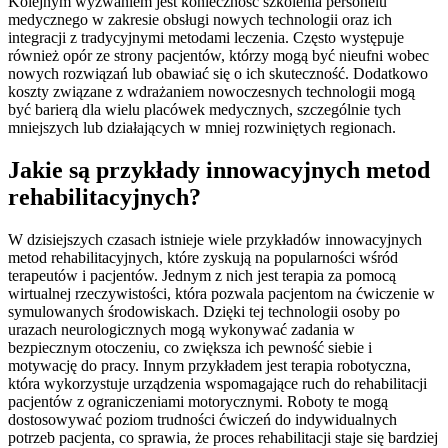
Kolejnym wyzwaniem jest konieczność szkolenia personelu
medycznego w zakresie obsługi nowych technologii oraz ich
integracji z tradycyjnymi metodami leczenia. Często występuje
również opór ze strony pacjentów, którzy mogą być nieufni wobec
nowych rozwiązań lub obawiać się o ich skuteczność. Dodatkowo
koszty związane z wdrażaniem nowoczesnych technologii mogą
być barierą dla wielu placówek medycznych, szczególnie tych
mniejszych lub działających w mniej rozwiniętych regionach.
Jakie są przykłady innowacyjnych metod
rehabilitacyjnych?
W dzisiejszych czasach istnieje wiele przykładów innowacyjnych
metod rehabilitacyjnych, które zyskują na popularności wśród
terapeutów i pacjentów. Jednym z nich jest terapia za pomocą
wirtualnej rzeczywistości, która pozwala pacjentom na ćwiczenie w
symulowanych środowiskach. Dzięki tej technologii osoby po
urazach neurologicznych mogą wykonywać zadania w
bezpiecznym otoczeniu, co zwiększa ich pewność siebie i
motywację do pracy. Innym przykładem jest terapia robotyczna,
która wykorzystuje urządzenia wspomagające ruch do rehabilitacji
pacjentów z ograniczeniami motorycznymi. Roboty te mogą
dostosowywać poziom trudności ćwiczeń do indywidualnych
potrzeb pacjenta, co sprawia, że proces rehabilitacji staje się bardziej