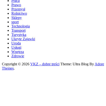
Praca
Prawo
Przemysł
Rolnictwo
Sklepy
sport
Technologia
Transport
Turystyka
Ukryte Zajawki
Uroda
Usługi
Wnętrza
Zdrowie
Copyright © 2026
VKZ – dobre treści
Theme: Ultra Blog By
Adore
Themes
.