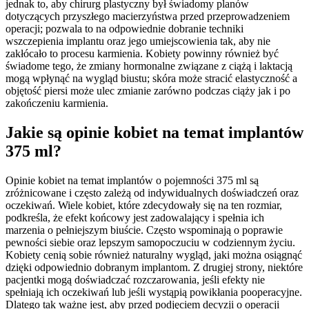
jednak to, aby chirurg plastyczny był świadomy planów
dotyczących przyszłego macierzyństwa przed przeprowadzeniem
operacji; pozwala to na odpowiednie dobranie techniki
wszczepienia implantu oraz jego umiejscowienia tak, aby nie
zakłócało to procesu karmienia. Kobiety powinny również być
świadome tego, że zmiany hormonalne związane z ciążą i laktacją
mogą wpłynąć na wygląd biustu; skóra może stracić elastyczność a
objętość piersi może ulec zmianie zarówno podczas ciąży jak i po
zakończeniu karmienia.
Jakie są opinie kobiet na temat implantów
375 ml?
Opinie kobiet na temat implantów o pojemności 375 ml są
zróżnicowane i często zależą od indywidualnych doświadczeń oraz
oczekiwań. Wiele kobiet, które zdecydowały się na ten rozmiar,
podkreśla, że efekt końcowy jest zadowalający i spełnia ich
marzenia o pełniejszym biuście. Często wspominają o poprawie
pewności siebie oraz lepszym samopoczuciu w codziennym życiu.
Kobiety cenią sobie również naturalny wygląd, jaki można osiągnąć
dzięki odpowiednio dobranym implantom. Z drugiej strony, niektóre
pacjentki mogą doświadczać rozczarowania, jeśli efekty nie
spełniają ich oczekiwań lub jeśli wystąpią powikłania pooperacyjne.
Dlatego tak ważne jest, aby przed podjęciem decyzji o operacji