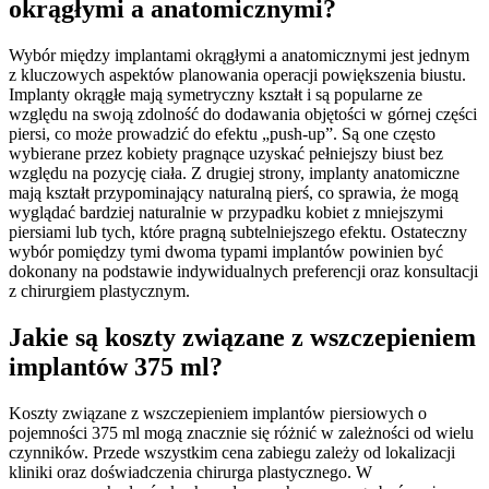
okrągłymi a anatomicznymi?
Wybór między implantami okrągłymi a anatomicznymi jest jednym
z kluczowych aspektów planowania operacji powiększenia biustu.
Implanty okrągłe mają symetryczny kształt i są popularne ze
względu na swoją zdolność do dodawania objętości w górnej części
piersi, co może prowadzić do efektu „push-up”. Są one często
wybierane przez kobiety pragnące uzyskać pełniejszy biust bez
względu na pozycję ciała. Z drugiej strony, implanty anatomiczne
mają kształt przypominający naturalną pierś, co sprawia, że mogą
wyglądać bardziej naturalnie w przypadku kobiet z mniejszymi
piersiami lub tych, które pragną subtelniejszego efektu. Ostateczny
wybór pomiędzy tymi dwoma typami implantów powinien być
dokonany na podstawie indywidualnych preferencji oraz konsultacji
z chirurgiem plastycznym.
Jakie są koszty związane z wszczepieniem
implantów 375 ml?
Koszty związane z wszczepieniem implantów piersiowych o
pojemności 375 ml mogą znacznie się różnić w zależności od wielu
czynników. Przede wszystkim cena zabiegu zależy od lokalizacji
kliniki oraz doświadczenia chirurga plastycznego. W