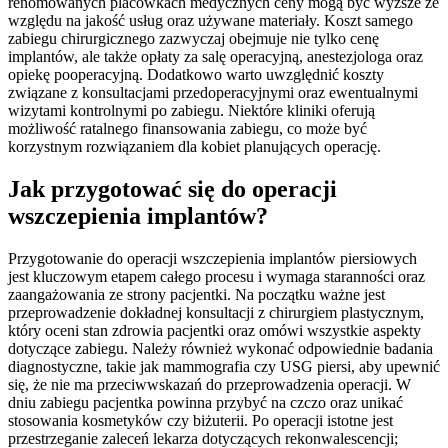
renomowanych placówkach medycznych ceny mogą być wyższe ze
względu na jakość usług oraz używane materiały. Koszt samego
zabiegu chirurgicznego zazwyczaj obejmuje nie tylko cenę
implantów, ale także opłaty za salę operacyjną, anestezjologa oraz
opiekę pooperacyjną. Dodatkowo warto uwzględnić koszty
związane z konsultacjami przedoperacyjnymi oraz ewentualnymi
wizytami kontrolnymi po zabiegu. Niektóre kliniki oferują
możliwość ratalnego finansowania zabiegu, co może być
korzystnym rozwiązaniem dla kobiet planujących operację.
Jak przygotować się do operacji
wszczepienia implantów?
Przygotowanie do operacji wszczepienia implantów piersiowych
jest kluczowym etapem całego procesu i wymaga staranności oraz
zaangażowania ze strony pacjentki. Na początku ważne jest
przeprowadzenie dokładnej konsultacji z chirurgiem plastycznym,
który oceni stan zdrowia pacjentki oraz omówi wszystkie aspekty
dotyczące zabiegu. Należy również wykonać odpowiednie badania
diagnostyczne, takie jak mammografia czy USG piersi, aby upewnić
się, że nie ma przeciwwskazań do przeprowadzenia operacji. W
dniu zabiegu pacjentka powinna przybyć na czczo oraz unikać
stosowania kosmetyków czy biżuterii. Po operacji istotne jest
przestrzeganie zaleceń lekarza dotyczących rekonwalescencji;