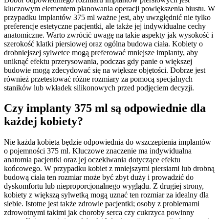
kluczowym elementem planowania operacji powiększenia biustu. W
przypadku implantów 375 ml ważne jest, aby uwzględnić nie tylko
preferencje estetyczne pacjentki, ale także jej indywidualne cechy
anatomiczne. Warto zwrócić uwagę na takie aspekty jak wysokość i
szerokość klatki piersiowej oraz ogólna budowa ciała. Kobiety o
drobniejszej sylwetce mogą preferować mniejsze implanty, aby
uniknąć efektu przerysowania, podczas gdy panie o większej
budowie mogą zdecydować się na większe objętości. Dobrze jest
również przetestować różne rozmiary za pomocą specjalnych
staników lub wkładek silikonowych przed podjęciem decyzji.
Czy implanty 375 ml są odpowiednie dla
każdej kobiety?
Nie każda kobieta będzie odpowiednia do wszczepienia implantów
o pojemności 375 ml. Kluczowe znaczenie ma indywidualna
anatomia pacjentki oraz jej oczekiwania dotyczące efektu
końcowego. W przypadku kobiet z mniejszymi piersiami lub drobną
budową ciała ten rozmiar może być zbyt duży i prowadzić do
dyskomfortu lub nieproporcjonalnego wyglądu. Z drugiej strony,
kobiety z większą sylwetką mogą uznać ten rozmiar za idealny dla
siebie. Istotne jest także zdrowie pacjentki; osoby z problemami
zdrowotnymi takimi jak choroby serca czy cukrzyca powinny