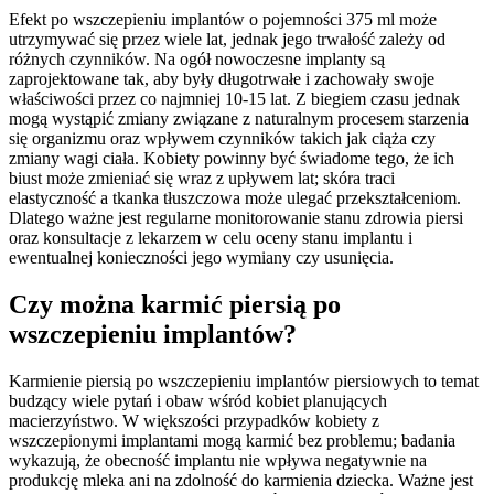
Efekt po wszczepieniu implantów o pojemności 375 ml może
utrzymywać się przez wiele lat, jednak jego trwałość zależy od
różnych czynników. Na ogół nowoczesne implanty są
zaprojektowane tak, aby były długotrwałe i zachowały swoje
właściwości przez co najmniej 10-15 lat. Z biegiem czasu jednak
mogą wystąpić zmiany związane z naturalnym procesem starzenia
się organizmu oraz wpływem czynników takich jak ciąża czy
zmiany wagi ciała. Kobiety powinny być świadome tego, że ich
biust może zmieniać się wraz z upływem lat; skóra traci
elastyczność a tkanka tłuszczowa może ulegać przekształceniom.
Dlatego ważne jest regularne monitorowanie stanu zdrowia piersi
oraz konsultacje z lekarzem w celu oceny stanu implantu i
ewentualnej konieczności jego wymiany czy usunięcia.
Czy można karmić piersią po
wszczepieniu implantów?
Karmienie piersią po wszczepieniu implantów piersiowych to temat
budzący wiele pytań i obaw wśród kobiet planujących
macierzyństwo. W większości przypadków kobiety z
wszczepionymi implantami mogą karmić bez problemu; badania
wykazują, że obecność implantu nie wpływa negatywnie na
produkcję mleka ani na zdolność do karmienia dziecka. Ważne jest