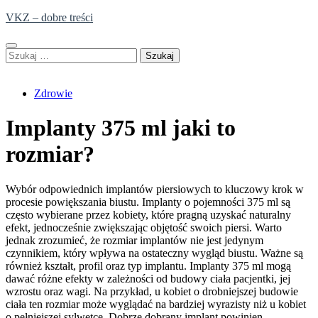
Skip
VKZ – dobre treści
to
content
Szukaj:
Zdrowie
Implanty 375 ml jaki to
rozmiar?
Wybór odpowiednich implantów piersiowych to kluczowy krok w
procesie powiększania biustu. Implanty o pojemności 375 ml są
często wybierane przez kobiety, które pragną uzyskać naturalny
efekt, jednocześnie zwiększając objętość swoich piersi. Warto
jednak zrozumieć, że rozmiar implantów nie jest jedynym
czynnikiem, który wpływa na ostateczny wygląd biustu. Ważne są
również kształt, profil oraz typ implantu. Implanty 375 ml mogą
dawać różne efekty w zależności od budowy ciała pacjentki, jej
wzrostu oraz wagi. Na przykład, u kobiet o drobniejszej budowie
ciała ten rozmiar może wyglądać na bardziej wyrazisty niż u kobiet
o pełniejszej sylwetce. Dobrze dobrany implant powinien