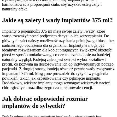
harmonizować z proporcjami ciała, aby uzyskać estetyczny i
naturalny efekt.
Jakie są zalety i wady implantów 375 ml?
Implanty o pojemności 375 ml mają swoje zalety i wady, które
warto rozważyć przed podjęciem decyzji o ich wszczepieniu. Do
głównych zalet należy możliwość uzyskania pełniejszego biustu bez
nadmiernego obciążenia dla organizmu. Implanty te mogą być
idealnym rozwiązaniem dla kobiet pragnących zwiększyć objętość
piersi w sposób umiarkowany, co często przekłada się na bardziej
naturalny wygląd. Kolejną zaletą jest szeroki wybór kształtów i
profili, co pozwala na dostosowanie ich do indywidualnych potrzeb
pacjentki. Z drugiej strony, istnieją również pewne wady związane z
implantami 375 ml. Mogą one prowadzić do ryzyka wystąpienia
powikłań, takich jak kapsułkowanie czy pęknięcie implantu.
Dodatkowo, większe implanty mogą wymagać większych nacięć
chirurgicznych oraz dłuższego czasu rekonwalescencji.
Jak dobrać odpowiedni rozmiar
implantów do sylwetki?
Dobór odpowiedniego rozmiaru implantów piersiowych jest