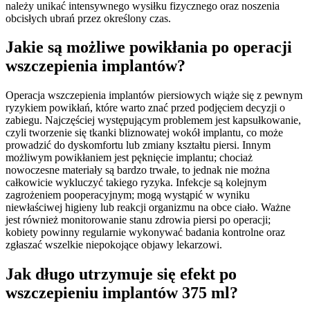
należy unikać intensywnego wysiłku fizycznego oraz noszenia
obcisłych ubrań przez określony czas.
Jakie są możliwe powikłania po operacji
wszczepienia implantów?
Operacja wszczepienia implantów piersiowych wiąże się z pewnym
ryzykiem powikłań, które warto znać przed podjęciem decyzji o
zabiegu. Najczęściej występującym problemem jest kapsułkowanie,
czyli tworzenie się tkanki bliznowatej wokół implantu, co może
prowadzić do dyskomfortu lub zmiany kształtu piersi. Innym
możliwym powikłaniem jest pęknięcie implantu; chociaż
nowoczesne materiały są bardzo trwałe, to jednak nie można
całkowicie wykluczyć takiego ryzyka. Infekcje są kolejnym
zagrożeniem pooperacyjnym; mogą wystąpić w wyniku
niewłaściwej higieny lub reakcji organizmu na obce ciało. Ważne
jest również monitorowanie stanu zdrowia piersi po operacji;
kobiety powinny regularnie wykonywać badania kontrolne oraz
zgłaszać wszelkie niepokojące objawy lekarzowi.
Jak długo utrzymuje się efekt po
wszczepieniu implantów 375 ml?