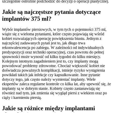
szczególnie ostrożnie podchodzić do decyzji o operacji plastycznej.
Jakie są najczęstsze pytania dotyczące
implantów 375 ml?
Wybór implantów piersiowych, w tym tych o pojemności 375 ml,
wiąże się z wieloma pytaniami, które często pojawiają się wśród
kobiet rozważających operację powiększenia biustu. Jednym z
najczęściej zadawanych pytań jest to, jak długo trwa
rekonwalescencja po zabiegu. W zależności od indywidualnych
predyspozycji oraz techniki operacyjnej, czas powrotu do pełnej
sprawności może wynosić od kilku tygodni do kilku miesięcy.
Kolejnym istotnym zagadnieniem jest to, czy implanty mogą
powodować problemy zdrowotne. Chociaż większość kobiet nie
doświadcza poważnych komplikacji, istnieje ryzyko wystąpienia
powikłań takich jak infekcje czy kapsułkowanie. Inne pytanie
dotyczy tego, jak często należy wymieniać implanty. Wiele
ekspertów zaleca regularne kontrole co kilka lat, aby upewnić się, że
implanty są w dobrym stanie. Kobiety często zastanawiają się
również nad tym, jak zmienia się wygląd piersi z wiekiem oraz po
ciąży i karmieniu piersią.
Jakie są różnice między implantami