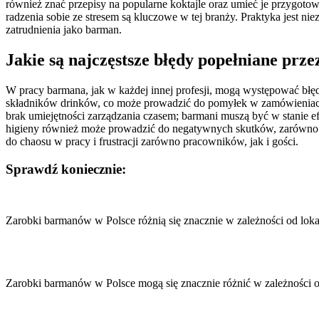
również znać przepisy na popularne koktajle oraz umieć je przygotow
radzenia sobie ze stresem są kluczowe w tej branży. Praktyka jest 
zatrudnienia jako barman.
Jakie są najczęstsze błędy popełniane pr
W pracy barmana, jak w każdej innej profesji, mogą występować błęd
składników drinków, co może prowadzić do pomyłek w zamówieniach.
brak umiejętności zarządzania czasem; barmani muszą być w stanie
higieny również może prowadzić do negatywnych skutków, zarówno dl
do chaosu w pracy i frustracji zarówno pracowników, jak i gości.
Sprawdź koniecznie:
Nawigacja
wpisu
Zarobki barmanów w Polsce różnią się znacznie w zależności od loka
Zarobki barmanów w Polsce mogą się znacznie różnić w zależności 