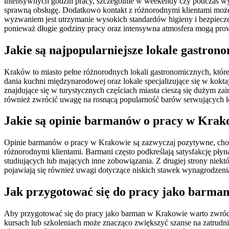
intensywnych godzin pracy, szczególnie w weekendy czy podczas wy
sprawną obsługę. Dodatkowo kontakt z różnorodnymi klientami może 
wyzwaniem jest utrzymanie wysokich standardów higieny i bezpiecz
ponieważ długie godziny pracy oraz intensywna atmosfera mogą pr
Jakie są najpopularniejsze lokale gastr
Kraków to miasto pełne różnorodnych lokali gastronomicznych, któr
dania kuchni międzynarodowej oraz lokale specjalizujące się w kokt
znajdujące się w turystycznych częściach miasta cieszą się dużym z
również zwrócić uwagę na rosnącą popularność barów serwujących lo
Jakie są opinie barmanów o pracy w Krak
Opinie barmanów o pracy w Krakowie są zazwyczaj pozytywne, choć 
różnorodnymi klientami. Barmani często podkreślają satysfakcję płyną
studiujących lub mających inne zobowiązania. Z drugiej strony niekt
pojawiają się również uwagi dotyczące niskich stawek wynagrodzenia
Jak przygotować się do pracy jako barma
Aby przygotować się do pracy jako barman w Krakowie warto zwróci
kursach lub szkoleniach może znacząco zwiększyć szanse na zatrudnie