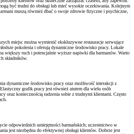
potrzeby klientów oraz skutecznie zarządzać czasem, aby zapewnić
mogą być trudni do obsługi lub mieć wysokie oczekiwania. Kolejnym
armani muszą również dbać o swoje zdrowie fizyczne i psychiczne,
ejszych miejsc można wymienić ekskluzywne restauracje serwujące
młodsze pokolenia i oferują dynamiczne środowisko pracy. Lokale
 na większy ruch i potencjalnie wyższe napiwki dla barmanów. Warto
ch składników.
a dynamiczne środowisko pracy oraz możliwość interakcji z
 Elastyczny grafik pracy jest również atutem dla wielu osób
cy oraz koniecznością radzenia sobie z trudnymi klientami. Często
ach.
ycie odpowiednich umiejętności barmańskich; uczestnictwo w
nia jest niezbędna do efektywnej obsługi klientów. Dobrze jest