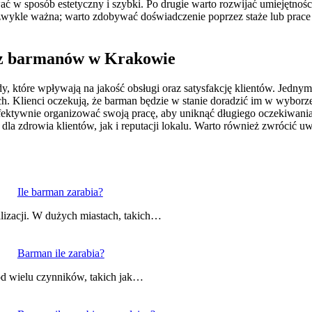
ać w sposób estetyczny i szybki. Po drugie warto rozwijać umiejętnośc
niezwykle ważna; warto zdobywać doświadczenie poprzez staże lub pra
zez barmanów w Krakowie
y, które wpływają na jakość obsługi oraz satysfakcję klientów. Jednym
 Klienci oczekują, że barman będzie w stanie doradzić im w wyborze 
 efektywnie organizować swoją pracę, aby uniknąć długiego oczekiwa
a zdrowia klientów, jak i reputacji lokalu. Warto również zwrócić 
Ile barman zarabia?
lizacji. W dużych miastach, takich…
Barman ile zarabia?
od wielu czynników, takich jak…