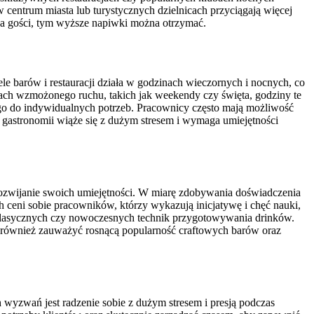
 centrum miasta lub turystycznych dzielnicach przyciągają więcej
zba gości, tym wyższe napiwki można otrzymać.
le barów i restauracji działa w godzinach wieczornych i nocnych, co
ch wzmożonego ruchu, takich jak weekendy czy święta, godziny te
 go do indywidualnych potrzeb. Pracownicy często mają możliwość
 gastronomii wiąże się z dużym stresem i wymaga umiejętności
rozwijanie swoich umiejętności. W miarę zdobywania doświadczenia
 ceni sobie pracowników, którzy wykazują inicjatywę i chęć nauki,
i klasycznych czy nowoczesnych technik przygotowywania drinków.
to również zauważyć rosnącą popularność craftowych barów oraz
yzwań jest radzenie sobie z dużym stresem i presją podczas