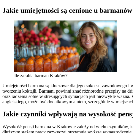
Jakie umiejętności są cenione u barmanó
Ile zarabia barman Kraków?
Umiejętności barmana są kluczowe dla jego sukcesu zawodowego i w
tworzeniu koktajli. Barmani powinni znać różnorodne przepisy na dr
oraz radzenia sobie w stresujących sytuacjach jest niezwykle ważna
angielskiego, może być dodatkowym atutem, szczególnie w miejscach
Jakie czynniki wpływają na wysokość pen
Wysokość pensji barmana w Krakowie zależy od wielu czynników, kt
dłuższym stażem pracy zazwyczaj otrzymują wyższe wynagrodzenie n