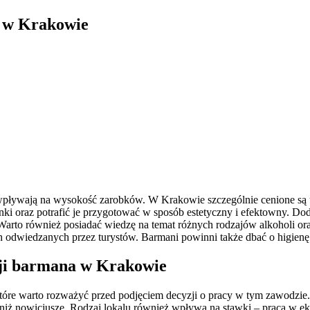
w w Krakowie
pływają na wysokość zarobków. W Krakowie szczególnie cenione są um
inki oraz potrafić je przygotować w sposób estetyczny i efektowny. D
. Warto również posiadać wiedzę na temat różnych rodzajów alkoholi 
 odwiedzanych przez turystów. Barmani powinni także dbać o higienę
sji barmana w Krakowie
óre warto rozważyć przed podjęciem decyzji o pracy w tym zawodzie
iż nowicjusze. Rodzaj lokalu również wpływa na stawki – praca w e