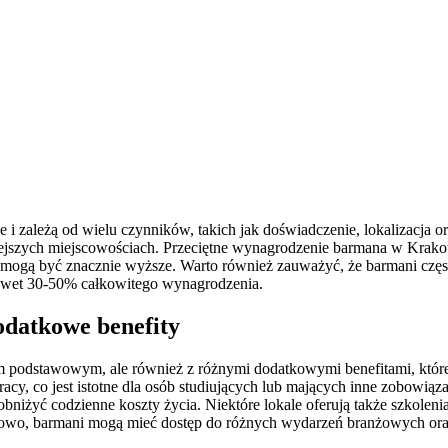
ależą od wielu czynników, takich jak doświadczenie, lokalizacja oraz
ejszych miejscowościach. Przeciętne wynagrodzenie barmana w Krakow
 mogą być znacznie wyższe. Warto również zauważyć, że barmani częs
awet 30-50% całkowitego wynagrodzenia.
datkowe benefity
m podstawowym, ale również z różnymi dodatkowymi benefitami, któr
y, co jest istotne dla osób studiujących lub mających inne zobowiąz
iżyć codzienne koszty życia. Niektóre lokale oferują także szkolenia
tkowo, barmani mogą mieć dostęp do różnych wydarzeń branżowych ora