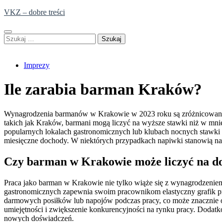
Skip
VKZ – dobre treści
to
content
Szukaj:
Imprezy
Ile zarabia barman Kraków?
Wynagrodzenia barmanów w Krakowie w 2023 roku są zróżnicowane i z
takich jak Kraków, barmani mogą liczyć na wyższe stawki niż w mni
popularnych lokalach gastronomicznych lub klubach nocnych stawki
miesięczne dochody. W niektórych przypadkach napiwki stanowią n
Czy barman w Krakowie może liczyć na do
Praca jako barman w Krakowie nie tylko wiąże się z wynagrodzenie
gastronomicznych zapewnia swoim pracownikom elastyczny grafik prac
darmowych posiłków lub napojów podczas pracy, co może znacznie obn
umiejętności i zwiększenie konkurencyjności na rynku pracy. Doda
nowych doświadczeń.