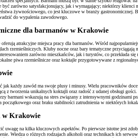
darzeń specjalnych. Barmani muszą być w stanie szybko reagować na 
być zarówno satysfakcjonujący, jak i wymagający; niektórzy klienci 
eństwa żywnościowego, co jest kluczowe w branży gastronomicznej. B
owadzić do wypalenia zawodowego.
onomiczne dla barmanów w Krakowie
e oferują atrakcyjne miejsca pracy dla barmanów. Wśród najpopularni
ajlach rzemieślniczych. Kluby nocne oraz bary tematyczne przyciągają 
ainteresowaniem zarówno mieszkańców, jak i turystów, co przekłada się
kalne piwa rzemieślnicze oraz koktajle przygotowywane z regionalny
owie
jak każdy zawód ma swoje plusy i minusy. Wielu pracowników doceni
cą z tworzenia unikalnych koktajli oraz radość z udanej obsługi gości.
órzy barmani wskazują na stres związany z intensywnymi godzinami pra
 początkowego oraz braku stabilności zatrudnienia w niektórych lokal
n w Krakowie
ć uwagę na kilka kluczowych aspektów. Po pierwsze istotne jest zdob
nie. Wiedza o różnych rodzajach alkoholi oraz technikach ich serwowa