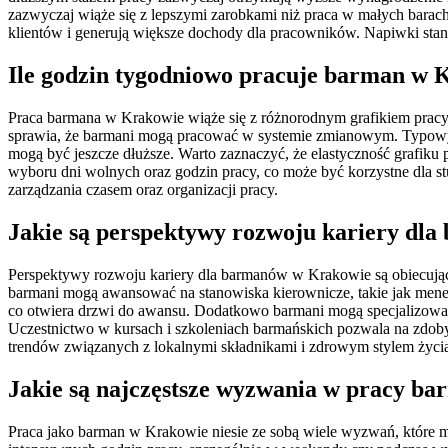
zazwyczaj wiąże się z lepszymi zarobkami niż praca w małych barach 
klientów i generują większe dochody dla pracowników. Napiwki stan
Ile godzin tygodniowo pracuje barman w 
Praca barmana w Krakowie wiąże się z różnorodnym grafikiem pracy, 
sprawia, że barmani mogą pracować w systemie zmianowym. Typowy 
mogą być jeszcze dłuższe. Warto zaznaczyć, że elastyczność grafik
wyboru dni wolnych oraz godzin pracy, co może być korzystne dla s
zarządzania czasem oraz organizacji pracy.
Jakie są perspektywy rozwoju kariery dl
Perspektywy rozwoju kariery dla barmanów w Krakowie są obiecujące
barmani mogą awansować na stanowiska kierownicze, takie jak menedż
co otwiera drzwi do awansu. Dodatkowo barmani mogą specjalizować 
Uczestnictwo w kursach i szkoleniach barmańskich pozwala na zdoby
trendów związanych z lokalnymi składnikami i zdrowym stylem życi
Jakie są najczęstsze wyzwania w pracy b
Praca jako barman w Krakowie niesie ze sobą wiele wyzwań, które 