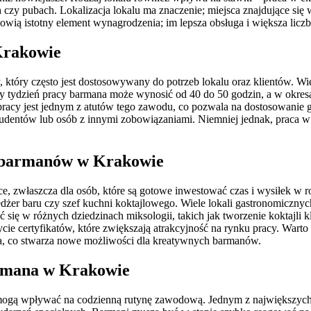
czy pubach. Lokalizacja lokalu ma znaczenie; miejsca znajdujące się w
owią istotny element wynagrodzenia; im lepsza obsługa i większa lic
Krakowie
który często jest dostosowywany do potrzeb lokalu oraz klientów. Wie
tydzień pracy barmana może wynosić od 40 do 50 godzin, a w okresa
u pracy jest jednym z atutów tego zawodu, co pozwala na dostosowanie
tudentów lub osób z innymi zobowiązaniami. Niemniej jednak, praca w
a barmanów w Krakowie
, zwłaszcza dla osób, które są gotowe inwestować czas i wysiłek w 
er baru czy szef kuchni koktajlowego. Wiele lokali gastronomicznych
się w różnych dziedzinach miksologii, takich jak tworzenie koktajl
cie certyfikatów, które zwiększają atrakcyjność na rynku pracy. War
a, co stwarza nowe możliwości dla kreatywnych barmanów.
armana w Krakowie
mogą wpływać na codzienną rutynę zawodową. Jednym z największych w