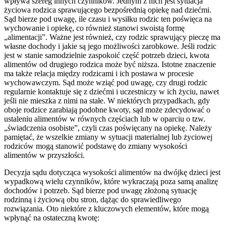
wpływa szereg innych czynników. Jednym z nich jest sytuacja
życiowa rodzica sprawującego bezpośrednią opiekę nad dziećmi.
Sąd bierze pod uwagę, ile czasu i wysiłku rodzic ten poświęca na
wychowanie i opiekę, co również stanowi swoistą formę
„alimentacji”. Ważne jest również, czy rodzic sprawujący pieczę ma
własne dochody i jakie są jego możliwości zarobkowe. Jeśli rodzic
jest w stanie samodzielnie zaspokoić część potrzeb dzieci, kwota
alimentów od drugiego rodzica może być niższa. Istotne znaczenie
ma także relacja między rodzicami i ich postawa w procesie
wychowawczym. Sąd może wziąć pod uwagę, czy drugi rodzic
regularnie kontaktuje się z dziećmi i uczestniczy w ich życiu, nawet
jeśli nie mieszka z nimi na stałe. W niektórych przypadkach, gdy
oboje rodzice zarabiają podobne kwoty, sąd może zdecydować o
ustaleniu alimentów w równych częściach lub w oparciu o tzw.
„świadczenia osobiste”, czyli czas poświęcany na opiekę. Należy
pamiętać, że wszelkie zmiany w sytuacji materialnej lub życiowej
rodziców mogą stanowić podstawę do zmiany wysokości
alimentów w przyszłości.
Decyzja sądu dotycząca wysokości alimentów na dwójkę dzieci jest
wypadkową wielu czynników, które wykraczają poza samą analizę
dochodów i potrzeb. Sąd bierze pod uwagę złożoną sytuację
rodzinną i życiową obu stron, dążąc do sprawiedliwego
rozwiązania. Oto niektóre z kluczowych elementów, które mogą
wpłynąć na ostateczną kwotę: