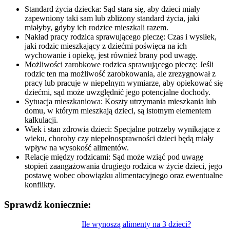
Standard życia dziecka: Sąd stara się, aby dzieci miały
zapewniony taki sam lub zbliżony standard życia, jaki
miałyby, gdyby ich rodzice mieszkali razem.
Nakład pracy rodzica sprawującego pieczę: Czas i wysiłek,
jaki rodzic mieszkający z dziećmi poświęca na ich
wychowanie i opiekę, jest również brany pod uwagę.
Możliwości zarobkowe rodzica sprawującego pieczę: Jeśli
rodzic ten ma możliwość zarobkowania, ale zrezygnował z
pracy lub pracuje w niepełnym wymiarze, aby opiekować się
dziećmi, sąd może uwzględnić jego potencjalne dochody.
Sytuacja mieszkaniowa: Koszty utrzymania mieszkania lub
domu, w którym mieszkają dzieci, są istotnym elementem
kalkulacji.
Wiek i stan zdrowia dzieci: Specjalne potrzeby wynikające z
wieku, choroby czy niepełnosprawności dzieci będą miały
wpływ na wysokość alimentów.
Relacje między rodzicami: Sąd może wziąć pod uwagę
stopień zaangażowania drugiego rodzica w życie dzieci, jego
postawę wobec obowiązku alimentacyjnego oraz ewentualne
konflikty.
Sprawdź koniecznie:
Nawigacja
Ile wynoszą alimenty na 3 dzieci?