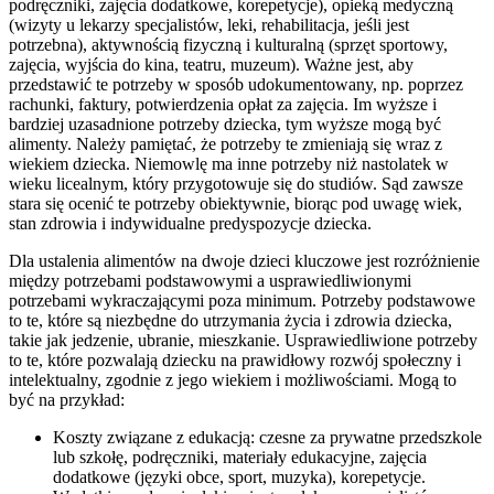
podręczniki, zajęcia dodatkowe, korepetycje), opieką medyczną
(wizyty u lekarzy specjalistów, leki, rehabilitacja, jeśli jest
potrzebna), aktywnością fizyczną i kulturalną (sprzęt sportowy,
zajęcia, wyjścia do kina, teatru, muzeum). Ważne jest, aby
przedstawić te potrzeby w sposób udokumentowany, np. poprzez
rachunki, faktury, potwierdzenia opłat za zajęcia. Im wyższe i
bardziej uzasadnione potrzeby dziecka, tym wyższe mogą być
alimenty. Należy pamiętać, że potrzeby te zmieniają się wraz z
wiekiem dziecka. Niemowlę ma inne potrzeby niż nastolatek w
wieku licealnym, który przygotowuje się do studiów. Sąd zawsze
stara się ocenić te potrzeby obiektywnie, biorąc pod uwagę wiek,
stan zdrowia i indywidualne predyspozycje dziecka.
Dla ustalenia alimentów na dwoje dzieci kluczowe jest rozróżnienie
między potrzebami podstawowymi a usprawiedliwionymi
potrzebami wykraczającymi poza minimum. Potrzeby podstawowe
to te, które są niezbędne do utrzymania życia i zdrowia dziecka,
takie jak jedzenie, ubranie, mieszkanie. Usprawiedliwione potrzeby
to te, które pozwalają dziecku na prawidłowy rozwój społeczny i
intelektualny, zgodnie z jego wiekiem i możliwościami. Mogą to
być na przykład:
Koszty związane z edukacją: czesne za prywatne przedszkole
lub szkołę, podręczniki, materiały edukacyjne, zajęcia
dodatkowe (języki obce, sport, muzyka), korepetycje.