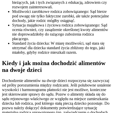
bieżących, jak i tych związanych z edukacją, zdrowiem czy
rozwojem zainteresowań.
Możliwości zarobkowe rodzica zobowiązanego: Sąd bierze
pod uwagę nie tylko faktyczne zarobki, ale także potencjalne
dochody, jakie rodzic mógłby osiągnąć.
Sytuacja majątkowa i życiowa rodzica zobowiązanego: Sąd
ocenia również, czy zasądzenie określonej kwoty alimentów
nie doprowadziłoby do rażącego zubożenia rodzica
płacącego.
Standard życia dziecka: W miarę możliwości, sąd stara się
utrzymać dla dziecka standard życia zbliżony do tego, jaki
miałoby, gdyby rodzice mieszkali razem.
Kiedy i jak można dochodzić alimentów
na dwoje dzieci
Dochodzenie alimentów na dwoje dzieci rozpoczyna się zazwyczaj
od próby porozumienia między rodzicami. Jeśli polubowne ustalenie
wysokości i harmonogramu płatności nie jest możliwe, konieczne
jest skierowanie sprawy do sądu. Pozew o alimenty składa się do
sądu rejonowego właściwego ze względu na miejsce zamieszkania
dziecka lub rodzica, pod którego stałą pieczą dziecko pozostaje. Do
pozwu należy dołączyć dokumenty potwierdzające sytuację
materialną rodzica uprawnionego (np. zaświadczenie o dochodach,