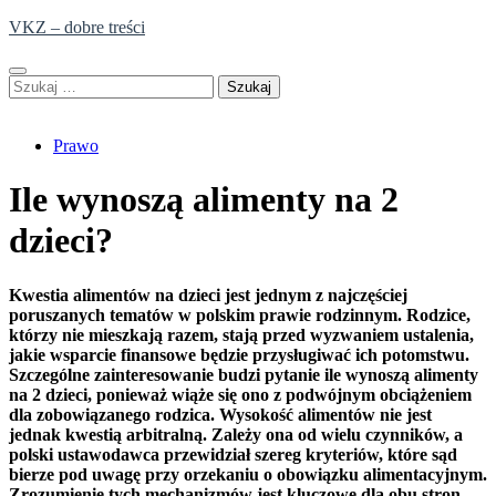
Skip
VKZ – dobre treści
to
content
Szukaj:
Prawo
Ile wynoszą alimenty na 2
dzieci?
Kwestia alimentów na dzieci jest jednym z najczęściej
poruszanych tematów w polskim prawie rodzinnym. Rodzice,
którzy nie mieszkają razem, stają przed wyzwaniem ustalenia,
jakie wsparcie finansowe będzie przysługiwać ich potomstwu.
Szczególne zainteresowanie budzi pytanie ile wynoszą alimenty
na 2 dzieci, ponieważ wiąże się ono z podwójnym obciążeniem
dla zobowiązanego rodzica. Wysokość alimentów nie jest
jednak kwestią arbitralną. Zależy ona od wielu czynników, a
polski ustawodawca przewidział szereg kryteriów, które sąd
bierze pod uwagę przy orzekaniu o obowiązku alimentacyjnym.
Zrozumienie tych mechanizmów jest kluczowe dla obu stron –