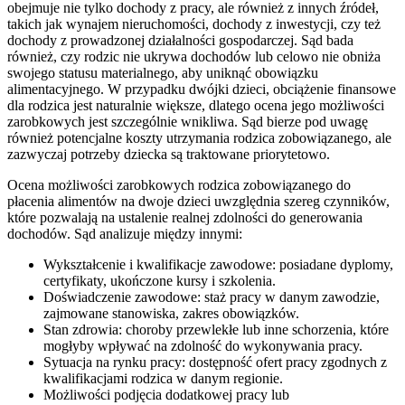
obejmuje nie tylko dochody z pracy, ale również z innych źródeł,
takich jak wynajem nieruchomości, dochody z inwestycji, czy też
dochody z prowadzonej działalności gospodarczej. Sąd bada
również, czy rodzic nie ukrywa dochodów lub celowo nie obniża
swojego statusu materialnego, aby uniknąć obowiązku
alimentacyjnego. W przypadku dwójki dzieci, obciążenie finansowe
dla rodzica jest naturalnie większe, dlatego ocena jego możliwości
zarobkowych jest szczególnie wnikliwa. Sąd bierze pod uwagę
również potencjalne koszty utrzymania rodzica zobowiązanego, ale
zazwyczaj potrzeby dziecka są traktowane priorytetowo.
Ocena możliwości zarobkowych rodzica zobowiązanego do
płacenia alimentów na dwoje dzieci uwzględnia szereg czynników,
które pozwalają na ustalenie realnej zdolności do generowania
dochodów. Sąd analizuje między innymi:
Wykształcenie i kwalifikacje zawodowe: posiadane dyplomy,
certyfikaty, ukończone kursy i szkolenia.
Doświadczenie zawodowe: staż pracy w danym zawodzie,
zajmowane stanowiska, zakres obowiązków.
Stan zdrowia: choroby przewlekłe lub inne schorzenia, które
mogłyby wpływać na zdolność do wykonywania pracy.
Sytuacja na rynku pracy: dostępność ofert pracy zgodnych z
kwalifikacjami rodzica w danym regionie.
Możliwości podjęcia dodatkowej pracy lub