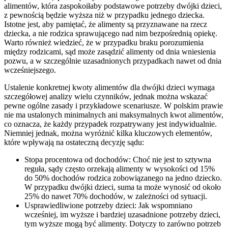
alimentów, która zaspokoiłaby podstawowe potrzeby dwójki dzieci,
z pewnością będzie wyższa niż w przypadku jednego dziecka.
Istotne jest, aby pamiętać, że alimenty są przyznawane na rzecz
dziecka, a nie rodzica sprawującego nad nim bezpośrednią opiekę.
Warto również wiedzieć, że w przypadku braku porozumienia
między rodzicami, sąd może zasądzić alimenty od dnia wniesienia
pozwu, a w szczególnie uzasadnionych przypadkach nawet od dnia
wcześniejszego.
Ustalenie konkretnej kwoty alimentów dla dwójki dzieci wymaga
szczegółowej analizy wielu czynników, jednak można wskazać
pewne ogólne zasady i przykładowe scenariusze. W polskim prawie
nie ma ustalonych minimalnych ani maksymalnych kwot alimentów,
co oznacza, że każdy przypadek rozpatrywany jest indywidualnie.
Niemniej jednak, można wyróżnić kilka kluczowych elementów,
które wpływają na ostateczną decyzję sądu:
Stopa procentowa od dochodów: Choć nie jest to sztywna
reguła, sądy często orzekają alimenty w wysokości od 15%
do 50% dochodów rodzica zobowiązanego na jedno dziecko.
W przypadku dwójki dzieci, suma ta może wynosić od około
25% do nawet 70% dochodów, w zależności od sytuacji.
Usprawiedliwione potrzeby dzieci: Jak wspomniano
wcześniej, im wyższe i bardziej uzasadnione potrzeby dzieci,
tym wyższe mogą być alimenty. Dotyczy to zarówno potrzeb