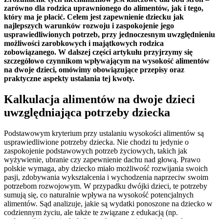
zarówno dla rodzica uprawnionego do alimentów, jak i tego,
który ma je płacić. Celem jest zapewnienie dziecku jak
najlepszych warunków rozwoju i zaspokojenie jego
usprawiedliwionych potrzeb, przy jednoczesnym uwzględnieniu
możliwości zarobkowych i majątkowych rodzica
zobowiązanego. W dalszej części artykułu przyjrzymy się
szczegółowo czynnikom wpływającym na wysokość alimentów
na dwoje dzieci, omówimy obowiązujące przepisy oraz
praktyczne aspekty ustalania tej kwoty.
Kalkulacja alimentów na dwoje dzieci
uwzględniająca potrzeby dziecka
Podstawowym kryterium przy ustalaniu wysokości alimentów są
usprawiedliwione potrzeby dziecka. Nie chodzi tu jedynie o
zaspokojenie podstawowych potrzeb życiowych, takich jak
wyżywienie, ubranie czy zapewnienie dachu nad głową. Prawo
polskie wymaga, aby dziecko miało możliwość rozwijania swoich
pasji, zdobywania wykształcenia i wychodzenia naprzeciw swoim
potrzebom rozwojowym. W przypadku dwójki dzieci, te potrzeby
sumują się, co naturalnie wpływa na wysokość potencjalnych
alimentów. Sąd analizuje, jakie są wydatki ponoszone na dziecko w
codziennym życiu, ale także te związane z edukacją (np.