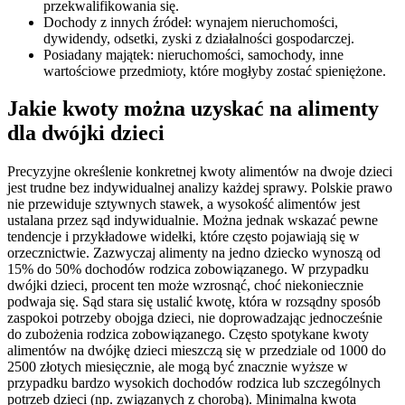
przekwalifikowania się.
Dochody z innych źródeł: wynajem nieruchomości,
dywidendy, odsetki, zyski z działalności gospodarczej.
Posiadany majątek: nieruchomości, samochody, inne
wartościowe przedmioty, które mogłyby zostać spieniężone.
Jakie kwoty można uzyskać na alimenty
dla dwójki dzieci
Precyzyjne określenie konkretnej kwoty alimentów na dwoje dzieci
jest trudne bez indywidualnej analizy każdej sprawy. Polskie prawo
nie przewiduje sztywnych stawek, a wysokość alimentów jest
ustalana przez sąd indywidualnie. Można jednak wskazać pewne
tendencje i przykładowe widełki, które często pojawiają się w
orzecznictwie. Zazwyczaj alimenty na jedno dziecko wynoszą od
15% do 50% dochodów rodzica zobowiązanego. W przypadku
dwójki dzieci, procent ten może wzrosnąć, choć niekoniecznie
podwaja się. Sąd stara się ustalić kwotę, która w rozsądny sposób
zaspokoi potrzeby obojga dzieci, nie doprowadzając jednocześnie
do zubożenia rodzica zobowiązanego. Często spotykane kwoty
alimentów na dwójkę dzieci mieszczą się w przedziale od 1000 do
2500 złotych miesięcznie, ale mogą być znacznie wyższe w
przypadku bardzo wysokich dochodów rodzica lub szczególnych
potrzeb dzieci (np. związanych z chorobą). Minimalna kwota