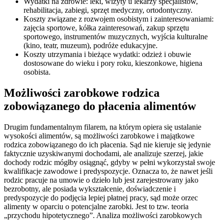
Wydatki na zdrowie: leki, wizyty u lekarzy specjalistów,
rehabilitacja, zabiegi, sprzęt medyczny, ortodontyczny.
Koszty związane z rozwojem osobistym i zainteresowaniami:
zajęcia sportowe, kółka zainteresowań, zakup sprzętu
sportowego, instrumentów muzycznych, wyjścia kulturalne
(kino, teatr, muzeum), podróże edukacyjne.
Koszty utrzymania i bieżące wydatki: odzież i obuwie
dostosowane do wieku i pory roku, kieszonkowe, higiena
osobista.
Możliwości zarobkowe rodzica
zobowiązanego do płacenia alimentów
Drugim fundamentalnym filarem, na którym opiera się ustalanie
wysokości alimentów, są możliwości zarobkowe i majątkowe
rodzica zobowiązanego do ich płacenia. Sąd nie kieruje się jedynie
faktycznie uzyskiwanymi dochodami, ale analizuje szerzej, jakie
dochody rodzic mógłby osiągnąć, gdyby w pełni wykorzystał swoje
kwalifikacje zawodowe i predyspozycje. Oznacza to, że nawet jeśli
rodzic pracuje na umowie o dzieło lub jest zarejestrowany jako
bezrobotny, ale posiada wykształcenie, doświadczenie i
predyspozycje do podjęcia lepiej płatnej pracy, sąd może orzec
alimenty w oparciu o potencjalne zarobki. Jest to tzw. teoria
„przychodu hipotetycznego”. Analiza możliwości zarobkowych