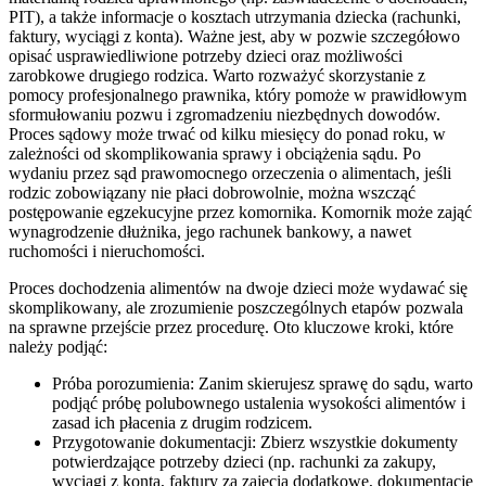
PIT), a także informacje o kosztach utrzymania dziecka (rachunki,
faktury, wyciągi z konta). Ważne jest, aby w pozwie szczegółowo
opisać usprawiedliwione potrzeby dzieci oraz możliwości
zarobkowe drugiego rodzica. Warto rozważyć skorzystanie z
pomocy profesjonalnego prawnika, który pomoże w prawidłowym
sformułowaniu pozwu i zgromadzeniu niezbędnych dowodów.
Proces sądowy może trwać od kilku miesięcy do ponad roku, w
zależności od skomplikowania sprawy i obciążenia sądu. Po
wydaniu przez sąd prawomocnego orzeczenia o alimentach, jeśli
rodzic zobowiązany nie płaci dobrowolnie, można wszcząć
postępowanie egzekucyjne przez komornika. Komornik może zająć
wynagrodzenie dłużnika, jego rachunek bankowy, a nawet
ruchomości i nieruchomości.
Proces dochodzenia alimentów na dwoje dzieci może wydawać się
skomplikowany, ale zrozumienie poszczególnych etapów pozwala
na sprawne przejście przez procedurę. Oto kluczowe kroki, które
należy podjąć:
Próba porozumienia: Zanim skierujesz sprawę do sądu, warto
podjąć próbę polubownego ustalenia wysokości alimentów i
zasad ich płacenia z drugim rodzicem.
Przygotowanie dokumentacji: Zbierz wszystkie dokumenty
potwierdzające potrzeby dzieci (np. rachunki za zakupy,
wyciągi z konta, faktury za zajęcia dodatkowe, dokumentację