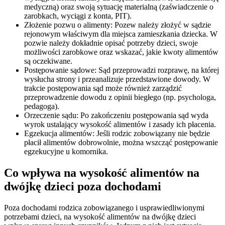
medyczną) oraz swoją sytuację materialną (zaświadczenie o
zarobkach, wyciągi z konta, PIT).
Złożenie pozwu o alimenty: Pozew należy złożyć w sądzie
rejonowym właściwym dla miejsca zamieszkania dziecka. W
pozwie należy dokładnie opisać potrzeby dzieci, swoje
możliwości zarobkowe oraz wskazać, jakie kwoty alimentów
są oczekiwane.
Postępowanie sądowe: Sąd przeprowadzi rozprawę, na której
wysłucha strony i przeanalizuje przedstawione dowody. W
trakcie postępowania sąd może również zarządzić
przeprowadzenie dowodu z opinii biegłego (np. psychologa,
pedagoga).
Orzeczenie sądu: Po zakończeniu postępowania sąd wyda
wyrok ustalający wysokość alimentów i zasady ich płacenia.
Egzekucja alimentów: Jeśli rodzic zobowiązany nie będzie
płacił alimentów dobrowolnie, można wszcząć postępowanie
egzekucyjne u komornika.
Co wpływa na wysokość alimentów na
dwójkę dzieci poza dochodami
Poza dochodami rodzica zobowiązanego i usprawiedliwionymi
potrzebami dzieci, na wysokość alimentów na dwójkę dzieci