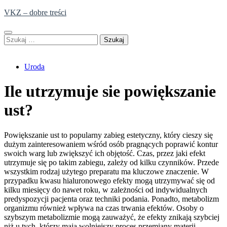
Skip
VKZ – dobre treści
to
content
Szukaj:
Uroda
Ile utrzymuje sie powiększanie
ust?
Powiększanie ust to popularny zabieg estetyczny, który cieszy się
dużym zainteresowaniem wśród osób pragnących poprawić kontur
swoich warg lub zwiększyć ich objętość. Czas, przez jaki efekt
utrzymuje się po takim zabiegu, zależy od kilku czynników. Przede
wszystkim rodzaj użytego preparatu ma kluczowe znaczenie. W
przypadku kwasu hialuronowego efekty mogą utrzymywać się od
kilku miesięcy do nawet roku, w zależności od indywidualnych
predyspozycji pacjenta oraz techniki podania. Ponadto, metabolizm
organizmu również wpływa na czas trwania efektów. Osoby o
szybszym metabolizmie mogą zauważyć, że efekty znikają szybciej
niż u tych, którzy mają wolniejszy proces przemiany materii.