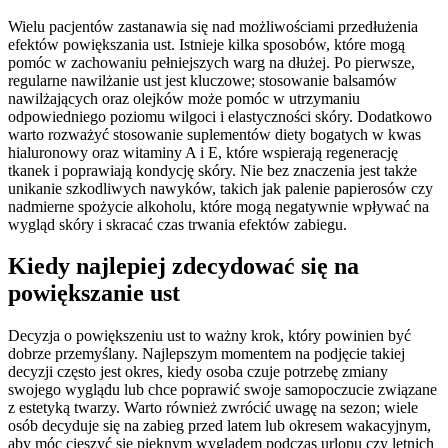
Wielu pacjentów zastanawia się nad możliwościami przedłużenia
efektów powiększania ust. Istnieje kilka sposobów, które mogą
pomóc w zachowaniu pełniejszych warg na dłużej. Po pierwsze,
regularne nawilżanie ust jest kluczowe; stosowanie balsamów
nawilżających oraz olejków może pomóc w utrzymaniu
odpowiedniego poziomu wilgoci i elastyczności skóry. Dodatkowo
warto rozważyć stosowanie suplementów diety bogatych w kwas
hialuronowy oraz witaminy A i E, które wspierają regenerację
tkanek i poprawiają kondycję skóry. Nie bez znaczenia jest także
unikanie szkodliwych nawyków, takich jak palenie papierosów czy
nadmierne spożycie alkoholu, które mogą negatywnie wpływać na
wygląd skóry i skracać czas trwania efektów zabiegu.
Kiedy najlepiej zdecydować się na
powiększanie ust
Decyzja o powiększeniu ust to ważny krok, który powinien być
dobrze przemyślany. Najlepszym momentem na podjęcie takiej
decyzji często jest okres, kiedy osoba czuje potrzebę zmiany
swojego wyglądu lub chce poprawić swoje samopoczucie związane
z estetyką twarzy. Warto również zwrócić uwagę na sezon; wiele
osób decyduje się na zabieg przed latem lub okresem wakacyjnym,
aby móc cieszyć się pięknym wyglądem podczas urlopu czy letnich