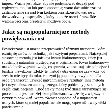
imprez. Ważne jest także, aby nie podejmować decyzji pod
wpływem impulsu lub presji otoczenia; warto dać sobie czas na
zastanowienie się nad tym krokiem oraz skonsultować się z
doświadczonym specjalistą, który pomoże rozwiać wszelkie
wątpliwości oraz przedstawi możliwe opcje.
Jakie są najpopularniejsze metody
powiększania ust
Powiększanie ust można przeprowadzać różnymi metodami, które
różnią się zarówno techniką, jak i użytymi preparatami. Najczęściej
stosowaną metodą jest iniekcja kwasu hialuronowego, który jest
substancją naturalnie występującą w organizmie. Kwas hialuronowy
ma zdolność wiązania wody, co sprawia, że usta stają się pełniejsze i
bardziej nawilżone. Efekty tej metody utrzymują się zazwyczaj od
sześciu miesięcy do roku, co czyni ją popularnym wyborem dla
osób pragnących uzyskać natychmiastowe rezultaty. Inną metodą
jest użycie tłuszczu autologicznego, który pobierany jest z innych
części ciała pacjenta. Choć efekty mogą być dłużej utrzymujące się,
procedura ta jest bardziej skomplikowana i wiąże się z większym
ryzykiem powikłań. Warto również wspomnieć o implantach
ustnych, które są mniej popularne, ale mogą zapewnić trwały efekt
powiększenia.