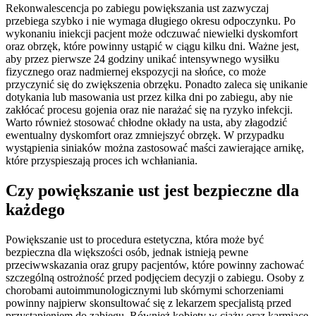
Rekonwalescencja po zabiegu powiększania ust zazwyczaj
przebiega szybko i nie wymaga długiego okresu odpoczynku. Po
wykonaniu iniekcji pacjent może odczuwać niewielki dyskomfort
oraz obrzęk, które powinny ustąpić w ciągu kilku dni. Ważne jest,
aby przez pierwsze 24 godziny unikać intensywnego wysiłku
fizycznego oraz nadmiernej ekspozycji na słońce, co może
przyczynić się do zwiększenia obrzęku. Ponadto zaleca się unikanie
dotykania lub masowania ust przez kilka dni po zabiegu, aby nie
zakłócać procesu gojenia oraz nie narażać się na ryzyko infekcji.
Warto również stosować chłodne okłady na usta, aby złagodzić
ewentualny dyskomfort oraz zmniejszyć obrzęk. W przypadku
wystąpienia siniaków można zastosować maści zawierające arnikę,
które przyspieszają proces ich wchłaniania.
Czy powiększanie ust jest bezpieczne dla
każdego
Powiększanie ust to procedura estetyczna, która może być
bezpieczna dla większości osób, jednak istnieją pewne
przeciwwskazania oraz grupy pacjentów, które powinny zachować
szczególną ostrożność przed podjęciem decyzji o zabiegu. Osoby z
chorobami autoimmunologicznymi lub skórnymi schorzeniami
powinny najpierw skonsultować się z lekarzem specjalistą przed
przystąpieniem do zabiegu. Również kobiety w ciąży oraz karmiące