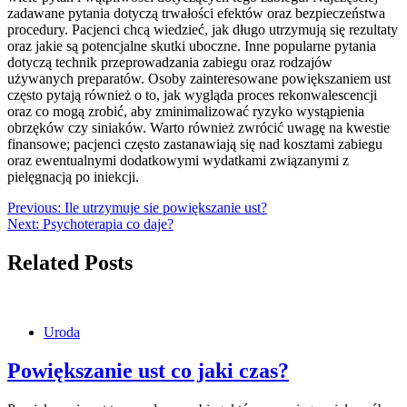
zadawane pytania dotyczą trwałości efektów oraz bezpieczeństwa
procedury. Pacjenci chcą wiedzieć, jak długo utrzymują się rezultaty
oraz jakie są potencjalne skutki uboczne. Inne popularne pytania
dotyczą technik przeprowadzania zabiegu oraz rodzajów
używanych preparatów. Osoby zainteresowane powiększaniem ust
często pytają również o to, jak wygląda proces rekonwalescencji
oraz co mogą zrobić, aby zminimalizować ryzyko wystąpienia
obrzęków czy siniaków. Warto również zwrócić uwagę na kwestie
finansowe; pacjenci często zastanawiają się nad kosztami zabiegu
oraz ewentualnymi dodatkowymi wydatkami związanymi z
pielęgnacją po iniekcji.
Nawigacja
Previous:
Ile utrzymuje sie powiększanie ust?
Next:
Psychoterapia co daje?
wpisu
Related Posts
Uroda
Powiększanie ust co jaki czas?