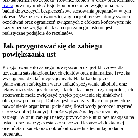
matki
powinny unikać tego typu procedur ze względu na brak
badań dotyczących bezpieczeństwa stosowania preparatów w tym
okresie. Ważne jest również to, aby pacjent był świadomy swoich
oczekiwań oraz ograniczeń związanych z efektem końcowym; nie
każdy będzie wyglądał tak samo po zabiegu i istotne jest
realistyczne podejście do rezultatów.
Jak przygotować się do zabiegu
powiększania ust
Przygotowanie do zabiegu powiększania ust jest kluczowe dla
uzyskania satysfakcjonujących efektów oraz minimalizacji ryzyka
wystąpienia działań niepożądanych. Na kilka dni przed
planowanym zabiegiem warto unikać spożywania alkoholu oraz
leków rozrzedzających krew, takich jak aspiryna czy ibuprofen; ich
stosowanie może zwiększyć ryzyko pojawienia się siniaków i
obrzęków po iniekcji. Dobrze jest również zadbać o odpowiednie
nawodnienie organizmu; picie dużej ilości wody pomoże utrzymać
skórę w dobrej kondycji i może wpłynąć na lepsze rezultaty
zabiegu. W dniu zabiegu należy przybyć do kliniki bez makijażu na
ustach oraz twarzy; czysta skóra pozwoli lekarzowi dokładniej
ocenić stan tkanek oraz dobrać odpowiednią technikę podania
preparatu.