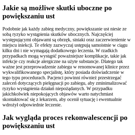
Jakie są możliwe skutki uboczne po
powiększaniu ust
Podobnie jak każdy zabieg medyczny, powiększanie ust niesie ze
sobą ryzyko wystąpienia skutków ubocznych. Najczęściej
występującymi objawami są obrzęk, siniaki oraz zaczerwienienie w
miejscu iniekcji. Te efekty zazwyczaj ustępują samoistnie w ciągu
kilku dni i nie wymagają dodatkowego leczenia. W rzadkich
przypadkach mogą wystąpić poważniejsze komplikacje, takie jak
infekcje czy reakcje alergiczne na użyte substancje. Dlatego tak
ważne jest przeprowadzenie zabiegu w renomowanej klinice przez
wykwalifikowanego specjalistę, który posiada doświadczenie w
tego typu procedurach. Pacjenci powinni również przestrzegać
zaleceń dotyczących pielęgnacji po zabiegu, aby zminimalizować
ryzyko wystąpienia działań niepożądanych. W przypadku
jakichkolwiek niepokojących objawów warto natychmiast
skontaktować się z lekarzem, aby ocenił sytuację i ewentualnie
wdrożył odpowiednie leczenie.
Jak wygląda proces rekonwalescencji po
powiększaniu ust