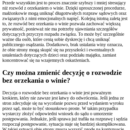
Przede wszystkim jest to proces znacznie szybszy i mniej stresujący
niż rozwód z orzekaniem o winie. Dzięki uproszczonej procedurze,
małżonkowie mogą uniknąć długotrwałych rozpraw sądowych oraz
związanych z nimi emocjonalnych napięć. Kolejną istotną zaletą jest
to, że rozwód bez orzekania o winie pozwala zachować większą
prywatność, ponieważ nie ma potrzeby ujawniania szczegółów
dotyczących przyczyn rozpadu związku. To może być szczególnie
ważne dla osób, które cenią sobie dyskrecję i chcą uniknąć
publicznego osądzania. Dodatkowo, brak ustalania winy oznacza,
że obie strony mogą skupić się na przyszłości i ewentualnych
ustaleniach dotyczących dzieci oraz podziału majątku, zamiast
koncentrować się na wzajemnych oskarżeniach.
Czy można zmienić decyzję o rozwodzie
bez orzekania o winie?
Decyzja o rozwodzie bez orzekania o winie jest poważnym
krokiem, który nie zawsze jest łatwy do odwrócenia. Jeśli jedna ze
stron zdecyduje się na wycofanie pozwu przed wydaniem wyroku
przez sąd, może to być stosunkowo proste. W takim przypadku
wystarczy złożyć odpowiedni wniosek do sądu o umorzenie
postępowania. Jednakże, jeśli sprawa już trafiła na rozprawę i sędzia
rozpoczął postępowanie, sytuacja staje się bardziej skomplikowana.
W takiej sytuacji obie strony muszą wyrazić zgodę na kontynuację