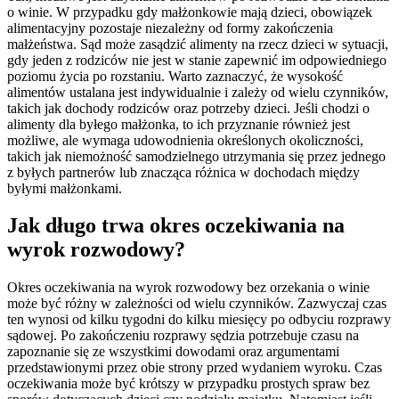
o winie. W przypadku gdy małżonkowie mają dzieci, obowiązek
alimentacyjny pozostaje niezależny od formy zakończenia
małżeństwa. Sąd może zasądzić alimenty na rzecz dzieci w sytuacji,
gdy jeden z rodziców nie jest w stanie zapewnić im odpowiedniego
poziomu życia po rozstaniu. Warto zaznaczyć, że wysokość
alimentów ustalana jest indywidualnie i zależy od wielu czynników,
takich jak dochody rodziców oraz potrzeby dzieci. Jeśli chodzi o
alimenty dla byłego małżonka, to ich przyznanie również jest
możliwe, ale wymaga udowodnienia określonych okoliczności,
takich jak niemożność samodzielnego utrzymania się przez jednego
z byłych partnerów lub znacząca różnica w dochodach między
byłymi małżonkami.
Jak długo trwa okres oczekiwania na
wyrok rozwodowy?
Okres oczekiwania na wyrok rozwodowy bez orzekania o winie
może być różny w zależności od wielu czynników. Zazwyczaj czas
ten wynosi od kilku tygodni do kilku miesięcy po odbyciu rozprawy
sądowej. Po zakończeniu rozprawy sędzia potrzebuje czasu na
zapoznanie się ze wszystkimi dowodami oraz argumentami
przedstawionymi przez obie strony przed wydaniem wyroku. Czas
oczekiwania może być krótszy w przypadku prostych spraw bez