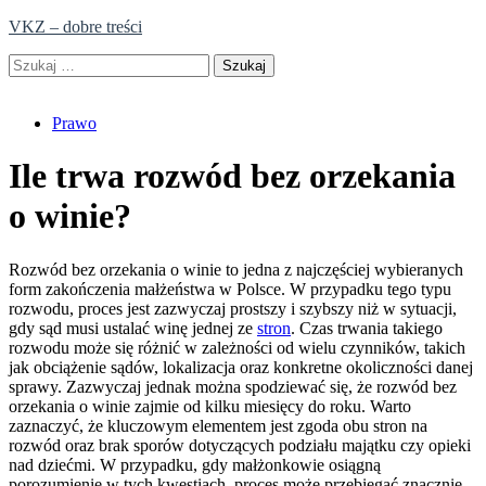
Skip
VKZ – dobre treści
to
Szukaj:
content
Prawo
Ile trwa rozwód bez orzekania
o winie?
Rozwód bez orzekania o winie to jedna z najczęściej wybieranych
form zakończenia małżeństwa w Polsce. W przypadku tego typu
rozwodu, proces jest zazwyczaj prostszy i szybszy niż w sytuacji,
gdy sąd musi ustalać winę jednej ze
stron
. Czas trwania takiego
rozwodu może się różnić w zależności od wielu czynników, takich
jak obciążenie sądów, lokalizacja oraz konkretne okoliczności danej
sprawy. Zazwyczaj jednak można spodziewać się, że rozwód bez
orzekania o winie zajmie od kilku miesięcy do roku. Warto
zaznaczyć, że kluczowym elementem jest zgoda obu stron na
rozwód oraz brak sporów dotyczących podziału majątku czy opieki
nad dziećmi. W przypadku, gdy małżonkowie osiągną
porozumienie w tych kwestiach, proces może przebiegać znacznie