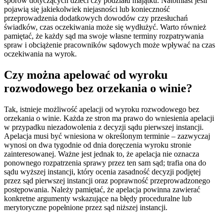
sporów dotyczących dzieci czy podziału majątku. Natomiast jeśli
pojawią się jakiekolwiek niejasności lub konieczność
przeprowadzenia dodatkowych dowodów czy przesłuchań
świadków, czas oczekiwania może się wydłużyć. Warto również
pamiętać, że każdy sąd ma swoje własne terminy rozpatrywania
spraw i obciążenie pracowników sądowych może wpływać na czas
oczekiwania na wyrok.
Czy można apelować od wyroku
rozwodowego bez orzekania o winie?
Tak, istnieje możliwość apelacji od wyroku rozwodowego bez
orzekania o winie. Każda ze stron ma prawo do wniesienia apelacji
w przypadku niezadowolenia z decyzji sądu pierwszej instancji.
Apelacja musi być wniesiona w określonym terminie – zazwyczaj
wynosi on dwa tygodnie od dnia doręczenia wyroku stronie
zainteresowanej. Ważne jest jednak to, że apelacja nie oznacza
ponownego rozpatrzenia sprawy przez ten sam sąd; trafia ona do
sądu wyższej instancji, który ocenia zasadność decyzji podjętej
przez sąd pierwszej instancji oraz poprawność przeprowadzonego
postępowania. Należy pamiętać, że apelacja powinna zawierać
konkretne argumenty wskazujące na błędy proceduralne lub
merytoryczne popełnione przez sąd niższej instancji.