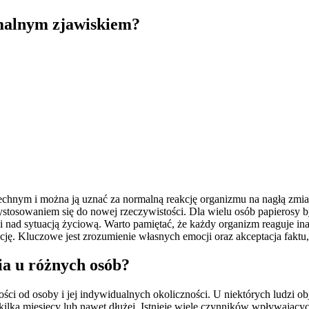
rmalnym zjawiskiem?
chnym i można ją uznać za normalną reakcję organizmu na nagłą zmianę
stosowaniem się do nowej rzeczywistości. Dla wielu osób papierosy b
 nad sytuacją życiową. Warto pamiętać, że każdy organizm reaguje ina
cję. Kluczowe jest zrozumienie własnych emocji oraz akceptacja faktu
ia u różnych osób?
ności od osoby i jej indywidualnych okoliczności. U niektórych ludzi 
 kilka miesięcy lub nawet dłużej. Istnieje wiele czynników wpływający