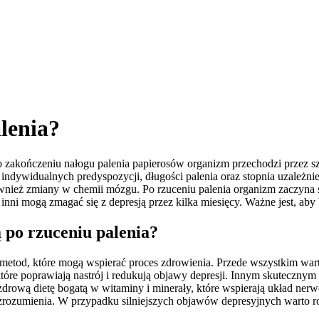
alenia?
 Po zakończeniu nałogu palenia papierosów organizm przechodzi przez
indywidualnych predyspozycji, długości palenia oraz stopnia uzależni
również zmiany w chemii mózgu. Po rzuceniu palenia organizm zaczyn
inni mogą zmagać się z depresją przez kilka miesięcy. Ważne jest, ab
 po rzuceniu palenia?
 metod, które mogą wspierać proces zdrowienia. Przede wszystkim wa
óre poprawiają nastrój i redukują objawy depresji. Innym skutecznym 
drową dietę bogatą w witaminy i minerały, które wspierają układ nerwo
 zrozumienia. W przypadku silniejszych objawów depresyjnych warto r