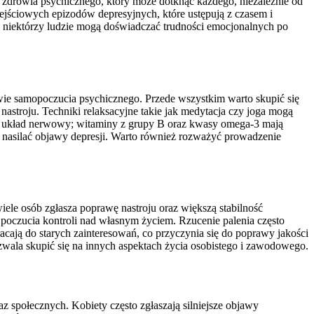
em zdrowia psychicznego, który może dotknąć każdego, niezależnie od
zejściowych epizodów depresyjnych, które ustępują z czasem i
 niektórzy ludzie mogą doświadczać trudności emocjonalnych po
awie samopoczucia psychicznego. Przede wszystkim warto skupić się
nastroju. Techniki relaksacyjne takie jak medytacja czy joga mogą
ące układ nerwowy; witaminy z grupy B oraz kwasy omega-3 mają
nasilać objawy depresji. Warto również rozważyć prowadzenie
iele osób zgłasza poprawę nastroju oraz większą stabilność
poczucia kontroli nad własnym życiem. Rzucenie palenia często
ają do starych zainteresowań, co przyczynia się do poprawy jakości
wala skupić się na innych aspektach życia osobistego i zawodowego.
z społecznych. Kobiety często zgłaszają silniejsze objawy