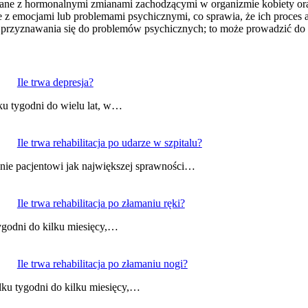
ązane z hormonalnymi zmianami zachodzącymi w organizmie kobiety or
z emocjami lub problemami psychicznymi, co sprawia, że ich proces ad
 przyznawania się do problemów psychicznych; to może prowadzić do 
Ile trwa depresja?
ku tygodni do wielu lat, w…
Ile trwa rehabilitacja po udarze w szpitalu?
enie pacjentowi jak największej sprawności…
Ile trwa rehabilitacja po złamaniu ręki?
tygodni do kilku miesięcy,…
Ile trwa rehabilitacja po złamaniu nogi?
ilku tygodni do kilku miesięcy,…