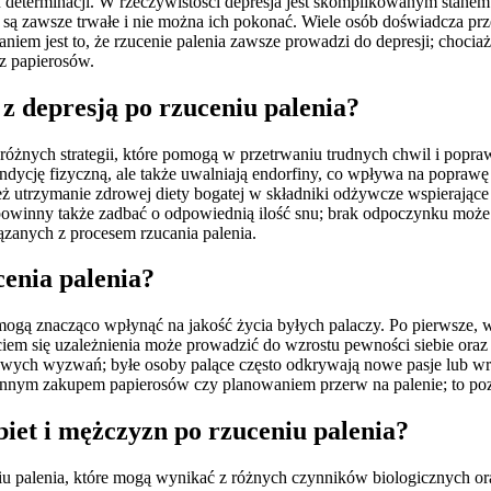
aku determinacji. W rzeczywistości depresja jest skomplikowanym stan
ne są zawsze trwałe i nie można ich pokonać. Wiele osób doświadcza pr
 jest to, że rzucenie palenia zawsze prowadzi do depresji; chociaż
ez papierosów.
e z depresją po rzuceniu palenia?
różnych strategii, które pomogą w przetrwaniu trudnych chwil i popr
ndycję fizyczną, ale także uwalniają endorfiny, co wpływa na poprawę 
ież utrzymanie zdrowej diety bogatej w składniki odżywcze wspieraj
owinny także zadbać o odpowiednią ilość snu; brak odpoczynku może 
ązanych z procesem rzucania palenia.
cenia palenia?
 mogą znacząco wpłynąć na jakość życia byłych palaczy. Po pierwsze, w
iem się uzależnienia może prowadzić do wzrostu pewności siebie oraz 
owych wyzwań; byłe osoby palące często odkrywają nowe pasje lub wrac
ennym zakupem papierosów czy planowaniem przerw na palenie; to poz
biet i mężczyzn po rzuceniu palenia?
iu palenia, które mogą wynikać z różnych czynników biologicznych ora