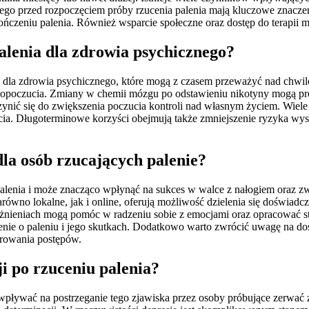
nego przed rozpoczęciem próby rzucenia palenia mają kluczowe znacz
ończeniu palenia. Również wsparcie społeczne oraz dostęp do terapii
alenia dla zdrowia psychicznego?
a zdrowia psychicznego, które mogą z czasem przeważyć nad chwilowy
 samopoczucia. Zmiany w chemii mózgu po odstawieniu nikotyny mogą 
zynić się do zwiększenia poczucia kontroli nad własnym życiem. Wiel
a. Długoterminowe korzyści obejmują także zmniejszenie ryzyka wystą
dla osób rzucających palenie?
lenia i może znacząco wpłynąć na sukces w walce z nałogiem oraz zwi
ówno lokalne, jak i online, oferują możliwość dzielenia się doświadc
ależnieniach mogą pomóc w radzeniu sobie z emocjami oraz opracować st
nie o paleniu i jego skutkach. Dodatkowo warto zwrócić uwagę na dostę
orowania postępów.
ji po rzuceniu palenia?
 wpływać na postrzeganie tego zjawiska przez osoby próbujące zerwać 