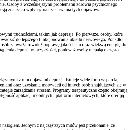
enie. Osoby z wcześniejszymi problemami zdrowia psychicznego
 mogą znacząco wpłynąć na czas trwania tych objawów.
mi trudnościami, takimi jak depresja. Po pierwsze, osoby, które
prowadzić do lepszego funkcjonowania układu nerwowego. Ponadto,
e osób zauważa również poprawę jakości snu oraz większą energię do
pienia depresji w przyszłości, ponieważ osoby niepalące często
ązanymi z nim objawami depresji. Istnieje wiele form wsparcia,
zeniami oraz uzyskania motywacji od innych osób znajdujących się w
rategie zarządzania stresem. Programy terapeutyczne często obejmują
pność aplikacji mobilnych i platform internetowych, które oferują
z nałogiem. Jednym z najczęstszych mitów jest przekonanie, że