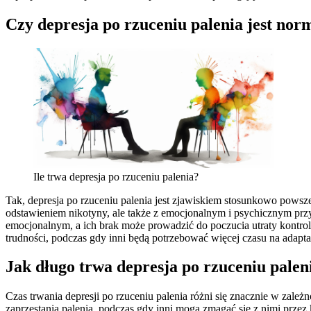
Czy depresja po rzuceniu palenia jest no
Ile trwa depresja po rzuceniu palenia?
Tak, depresja po rzuceniu palenia jest zjawiskiem stosunkowo powsze
odstawieniem nikotyny, ale także z emocjonalnym i psychicznym przy
emocjonalnym, a ich brak może prowadzić do poczucia utraty kontroli
trudności, podczas gdy inni będą potrzebować więcej czasu na adapta
Jak długo trwa depresja po rzuceniu palen
Czas trwania depresji po rzuceniu palenia różni się znacznie w zależ
zaprzestania palenia, podczas gdy inni mogą zmagać się z nimi przez