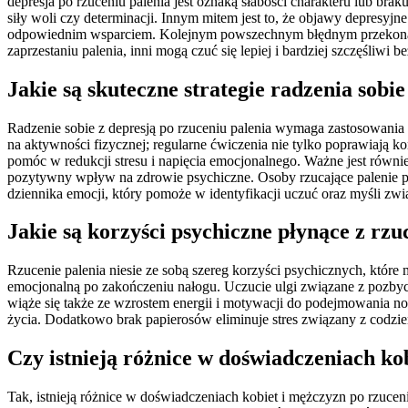
depresja po rzuceniu palenia jest oznaką słabości charakteru lub br
siły woli czy determinacji. Innym mitem jest to, że objawy depresyj
odpowiednim wsparciem. Kolejnym powszechnym błędnym przekonaniem
zaprzestaniu palenia, inni mogą czuć się lepiej i bardziej szczęśliwi b
Jakie są skuteczne strategie radzenia sobi
Radzenie sobie z depresją po rzuceniu palenia wymaga zastosowania 
na aktywności fizycznej; regularne ćwiczenia nie tylko poprawiają ko
pomóc w redukcji stresu i napięcia emocjonalnego. Ważne jest równ
pozytywny wpływ na zdrowie psychiczne. Osoby rzucające palenie p
dziennika emocji, który pomoże w identyfikacji uczuć oraz myśli zwi
Jakie są korzyści psychiczne płynące z rzu
Rzucenie palenia niesie ze sobą szereg korzyści psychicznych, które
emocjonalną po zakończeniu nałogu. Uczucie ulgi związane z pozbyc
wiąże się także ze wzrostem energii i motywacji do podejmowania n
życia. Dodatkowo brak papierosów eliminuje stres związany z codzi
Czy istnieją różnice w doświadczeniach ko
Tak, istnieją różnice w doświadczeniach kobiet i mężczyzn po rzucen