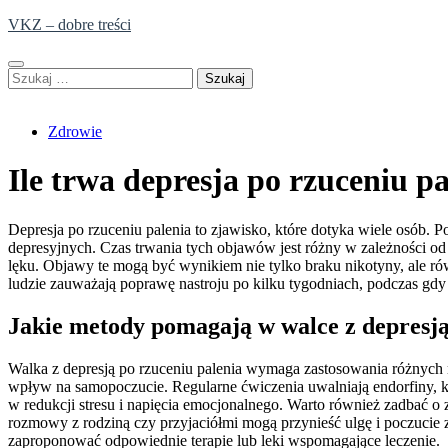
Skip
VKZ – dobre treści
to
content
Szukaj:
Zdrowie
Ile trwa depresja po rzuceniu p
Depresja po rzuceniu palenia to zjawisko, które dotyka wiele osób.
depresyjnych. Czas trwania tych objawów jest różny w zależności od 
lęku. Objawy te mogą być wynikiem nie tylko braku nikotyny, ale 
ludzie zauważają poprawę nastroju po kilku tygodniach, podczas gdy 
Jakie metody pomagają w walce z depresją
Walka z depresją po rzuceniu palenia wymaga zastosowania różnych
wpływ na samopoczucie. Regularne ćwiczenia uwalniają endorfiny, kt
w redukcji stresu i napięcia emocjonalnego. Warto również zadbać o z
rozmowy z rodziną czy przyjaciółmi mogą przynieść ulgę i poczucie
zaproponować odpowiednie terapie lub leki wspomagające leczenie.