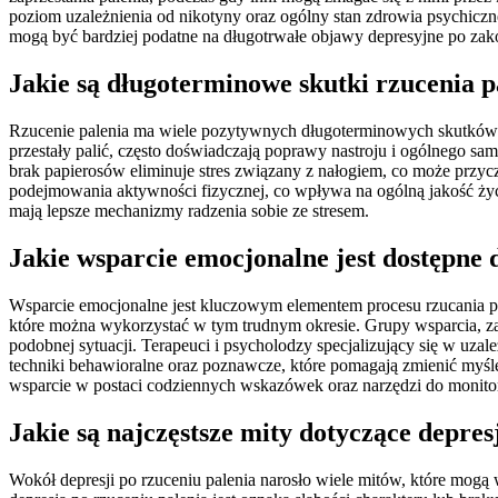
poziom uzależnienia od nikotyny oraz ogólny stan zdrowia psychicz
mogą być bardziej podatne na długotrwałe objawy depresyjne po zak
Jakie są długoterminowe skutki rzucenia p
Rzucenie palenia ma wiele pozytywnych długoterminowych skutków dl
przestały palić, często doświadczają poprawy nastroju i ogólnego
brak papierosów eliminuje stres związany z nałogiem, co może przyc
podejmowania aktywności fizycznej, co wpływa na ogólną jakość życi
mają lepsze mechanizmy radzenia sobie ze stresem.
Jakie wsparcie emocjonalne jest dostępne 
Wsparcie emocjonalne jest kluczowym elementem procesu rzucania pa
które można wykorzystać w tym trudnym okresie. Grupy wsparcia, zar
podobnej sytuacji. Terapeuci i psycholodzy specjalizujący się w uz
techniki behawioralne oraz poznawcze, które pomagają zmienić myśle
wsparcie w postaci codziennych wskazówek oraz narzędzi do monit
Jakie są najczęstsze mity dotyczące depres
Wokół depresji po rzuceniu palenia narosło wiele mitów, które mogą