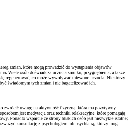
 szereg zmian, które mogą prowadzić do wystąpienia objawów
enia. Wiele osób doświadcza uczucia smutku, przygnębienia, a także
a się regenerować, co może wywoływać mieszane uczucia. Niektórzy
y być świadomym tych zmian i nie bagatelizować ich.
rto zwrócić uwagę na aktywność fizyczną, która ma pozytywny
sposobem jest medytacja oraz techniki relaksacyjne, które pomagają
wy. Ponadto wsparcie ze strony bliskich osób jest niezwykle istotne;
ozważyć konsultację z psychologiem lub psychiatrą, którzy mogą