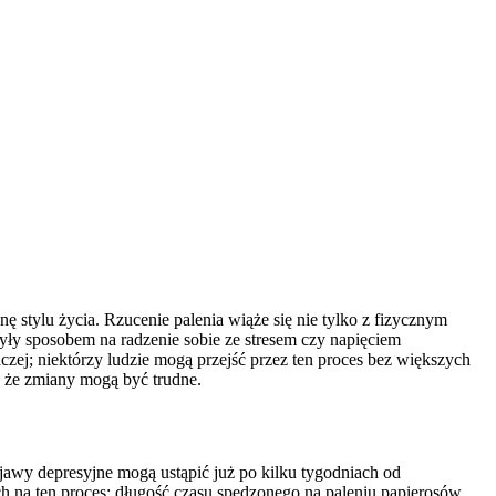
 stylu życia. Rzucenie palenia wiąże się nie tylko z fizycznym
yły sposobem na radzenie sobie ze stresem czy napięciem
czej; niektórzy ludzie mogą przejść przez ten proces bez większych
, że zmiany mogą być trudne.
objawy depresyjne mogą ustąpić już po kilku tygodniach od
ch na ten proces; długość czasu spędzonego na paleniu papierosów,