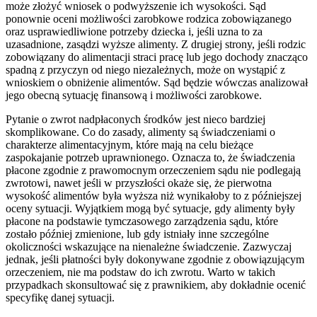
może złożyć wniosek o podwyższenie ich wysokości. Sąd
ponownie oceni możliwości zarobkowe rodzica zobowiązanego
oraz usprawiedliwione potrzeby dziecka i, jeśli uzna to za
uzasadnione, zasądzi wyższe alimenty. Z drugiej strony, jeśli rodzic
zobowiązany do alimentacji straci pracę lub jego dochody znacząco
spadną z przyczyn od niego niezależnych, może on wystąpić z
wnioskiem o obniżenie alimentów. Sąd będzie wówczas analizował
jego obecną sytuację finansową i możliwości zarobkowe.
Pytanie o zwrot nadpłaconych środków jest nieco bardziej
skomplikowane. Co do zasady, alimenty są świadczeniami o
charakterze alimentacyjnym, które mają na celu bieżące
zaspokajanie potrzeb uprawnionego. Oznacza to, że świadczenia
płacone zgodnie z prawomocnym orzeczeniem sądu nie podlegają
zwrotowi, nawet jeśli w przyszłości okaże się, że pierwotna
wysokość alimentów była wyższa niż wynikałoby to z późniejszej
oceny sytuacji. Wyjątkiem mogą być sytuacje, gdy alimenty były
płacone na podstawie tymczasowego zarządzenia sądu, które
zostało później zmienione, lub gdy istniały inne szczególne
okoliczności wskazujące na nienależne świadczenie. Zazwyczaj
jednak, jeśli płatności były dokonywane zgodnie z obowiązującym
orzeczeniem, nie ma podstaw do ich zwrotu. Warto w takich
przypadkach skonsultować się z prawnikiem, aby dokładnie ocenić
specyfikę danej sytuacji.