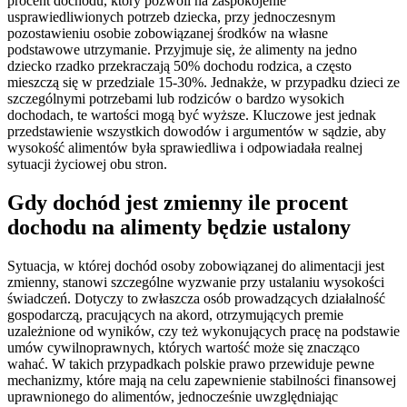
procent dochodu, który pozwoli na zaspokojenie
usprawiedliwionych potrzeb dziecka, przy jednoczesnym
pozostawieniu osobie zobowiązanej środków na własne
podstawowe utrzymanie. Przyjmuje się, że alimenty na jedno
dziecko rzadko przekraczają 50% dochodu rodzica, a często
mieszczą się w przedziale 15-30%. Jednakże, w przypadku dzieci ze
szczególnymi potrzebami lub rodziców o bardzo wysokich
dochodach, te wartości mogą być wyższe. Kluczowe jest jednak
przedstawienie wszystkich dowodów i argumentów w sądzie, aby
wysokość alimentów była sprawiedliwa i odpowiadała realnej
sytuacji życiowej obu stron.
Gdy dochód jest zmienny ile procent
dochodu na alimenty będzie ustalony
Sytuacja, w której dochód osoby zobowiązanej do alimentacji jest
zmienny, stanowi szczególne wyzwanie przy ustalaniu wysokości
świadczeń. Dotyczy to zwłaszcza osób prowadzących działalność
gospodarczą, pracujących na akord, otrzymujących premie
uzależnione od wyników, czy też wykonujących pracę na podstawie
umów cywilnoprawnych, których wartość może się znacząco
wahać. W takich przypadkach polskie prawo przewiduje pewne
mechanizmy, które mają na celu zapewnienie stabilności finansowej
uprawnionego do alimentów, jednocześnie uwzględniając