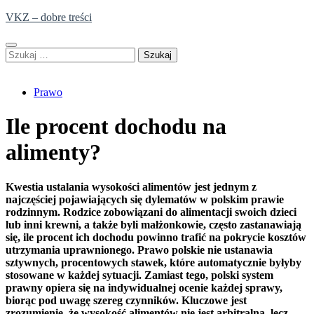
Skip
VKZ – dobre treści
to
content
Szukaj:
Prawo
Ile procent dochodu na
alimenty?
Kwestia ustalania wysokości alimentów jest jednym z
najczęściej pojawiających się dylematów w polskim prawie
rodzinnym. Rodzice zobowiązani do alimentacji swoich dzieci
lub inni krewni, a także byli małżonkowie, często zastanawiają
się, ile procent ich dochodu powinno trafić na pokrycie kosztów
utrzymania uprawnionego. Prawo polskie nie ustanawia
sztywnych, procentowych stawek, które automatycznie byłyby
stosowane w każdej sytuacji. Zamiast tego, polski system
prawny opiera się na indywidualnej ocenie każdej sprawy,
biorąc pod uwagę szereg czynników. Kluczowe jest
zrozumienie, że wysokość alimentów nie jest arbitralna, lecz