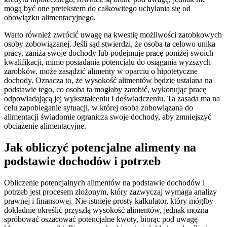
mogą być one pretekstem do całkowitego uchylania się od
obowiązku alimentacyjnego.
Warto również zwrócić uwagę na kwestię możliwości zarobkowych
osoby zobowiązanej. Jeśli sąd stwierdzi, że osoba ta celowo unika
pracy, zaniża swoje dochody lub podejmuje pracę poniżej swoich
kwalifikacji, mimo posiadania potencjału do osiągania wyższych
zarobków, może zasądzić alimenty w oparciu o hipotetyczne
dochody. Oznacza to, że wysokość alimentów będzie ustalana na
podstawie tego, co osoba ta mogłaby zarobić, wykonując pracę
odpowiadającą jej wykształceniu i doświadczeniu. Ta zasada ma na
celu zapobieganie sytuacji, w której osoba zobowiązana do
alimentacji świadomie ogranicza swoje dochody, aby zmniejszyć
obciążenie alimentacyjne.
Jak obliczyć potencjalne alimenty na
podstawie dochodów i potrzeb
Obliczenie potencjalnych alimentów na podstawie dochodów i
potrzeb jest procesem złożonym, który zazwyczaj wymaga analizy
prawnej i finansowej. Nie istnieje prosty kalkulator, który mógłby
dokładnie określić przyszłą wysokość alimentów, jednak można
spróbować oszacować potencjalne kwoty, biorąc pod uwagę