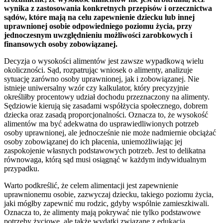
wynika z zastosowania konkretnych przepisów i orzecznictwa
sądów, które mają na celu zapewnienie dziecku lub innej
uprawnionej osobie odpowiedniego poziomu życia, przy
jednoczesnym uwzględnieniu możliwości zarobkowych i
finansowych osoby zobowiązanej.
Decyzja o wysokości alimentów jest zawsze wypadkową wielu
okoliczności. Sąd, rozpatrując wniosek o alimenty, analizuje
sytuację zarówno osoby uprawnionej, jak i zobowiązanej. Nie
istnieje uniwersalny wzór czy kalkulator, który precyzyjnie
określiłby procentowy udział dochodu przeznaczony na alimenty.
Sędziowie kierują się zasadami współżycia społecznego, dobrem
dziecka oraz zasadą proporcjonalności. Oznacza to, że wysokość
alimentów ma być adekwatna do usprawiedliwionych potrzeb
osoby uprawnionej, ale jednocześnie nie może nadmiernie obciążać
osoby zobowiązanej do ich płacenia, uniemożliwiając jej
zaspokojenie własnych podstawowych potrzeb. Jest to delikatna
równowaga, którą sąd musi osiągnąć w każdym indywidualnym
przypadku.
Warto podkreślić, że celem alimentacji jest zapewnienie
uprawnionemu osobie, zazwyczaj dziecku, takiego poziomu życia,
jaki mógłby zapewnić mu rodzic, gdyby wspólnie zamieszkiwali.
Oznacza to, że alimenty mają pokrywać nie tylko podstawowe
potrzeby życiowe, ale także wydatki związane z edukacją,