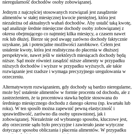
nieregularność dochodów osoby zobowiązanej.
Jednym z najczęściej stosowanych rozwiązań jest zasądzenie
alimentów w stałej miesięcznej kwocie pieniężnej, która jest
niezależna od aktualnych wahań dochodów. Aby ustalić taką kwotę,
sąd analizuje średnie miesięczne dochody osoby zobowiązanej z
okresu obejmującego co najmniej kilka miesięcy, a czasem nawet
rok lub dłużej. Bierze się pod uwagę zarówno dochody faktycznie
uzyskane, jak i potencjalne możliwości zarobkowe. Celem jest
ustalenie kwoty, która jest realistyczna do płacenia w dłuższej
perspektywie, nawet jeśli w niektórych miesiącach dochody będą
niższe. Sąd może również zasądzić niższe alimenty w przypadku
niższych dochodów i wyższe w przypadku wyższych, ale takie
rozwiązanie jest rzadsze i wymaga precyzyjnego uregulowania w
orzeczeniu.
Alternatywnym rozwiązaniem, gdy dochody są bardzo nieregularne,
może być ustalenie alimentów w formie procentu od dochodu, ale z
zastrzeżeniem, że ta procentowa stawka będzie stosowana do
średniego miesięcznego dochodu z danego okresu (np. kwartału lub
roku). W ten sposób można zapewnić pewną elastyczność i
sprawiedliwość, zarówno dla osoby uprawnionej, jak i
zobowiązanej. Niezależnie od wybranego sposobu, kluczowe jest,
aby orzeczenie sądu było precyzyjne i zawierało jasne wytyczne
dotyczące sposobu obliczania i płacenia alimentów. W przypadku