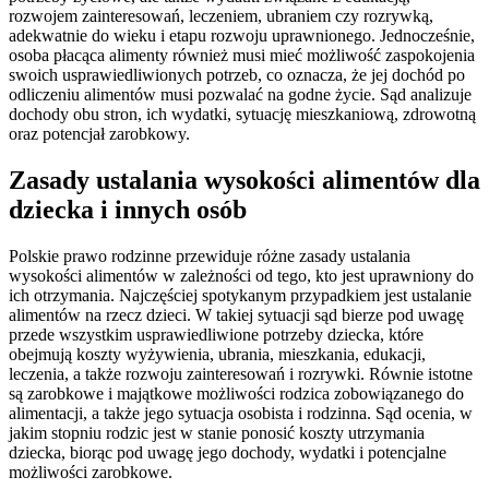
rozwojem zainteresowań, leczeniem, ubraniem czy rozrywką,
adekwatnie do wieku i etapu rozwoju uprawnionego. Jednocześnie,
osoba płacąca alimenty również musi mieć możliwość zaspokojenia
swoich usprawiedliwionych potrzeb, co oznacza, że jej dochód po
odliczeniu alimentów musi pozwalać na godne życie. Sąd analizuje
dochody obu stron, ich wydatki, sytuację mieszkaniową, zdrowotną
oraz potencjał zarobkowy.
Zasady ustalania wysokości alimentów dla
dziecka i innych osób
Polskie prawo rodzinne przewiduje różne zasady ustalania
wysokości alimentów w zależności od tego, kto jest uprawniony do
ich otrzymania. Najczęściej spotykanym przypadkiem jest ustalanie
alimentów na rzecz dzieci. W takiej sytuacji sąd bierze pod uwagę
przede wszystkim usprawiedliwione potrzeby dziecka, które
obejmują koszty wyżywienia, ubrania, mieszkania, edukacji,
leczenia, a także rozwoju zainteresowań i rozrywki. Równie istotne
są zarobkowe i majątkowe możliwości rodzica zobowiązanego do
alimentacji, a także jego sytuacja osobista i rodzinna. Sąd ocenia, w
jakim stopniu rodzic jest w stanie ponosić koszty utrzymania
dziecka, biorąc pod uwagę jego dochody, wydatki i potencjalne
możliwości zarobkowe.