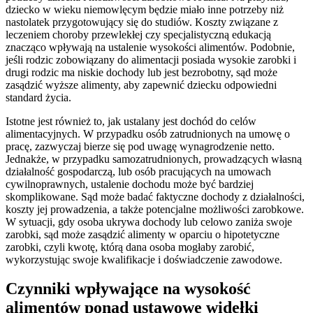
dziecko w wieku niemowlęcym będzie miało inne potrzeby niż
nastolatek przygotowujący się do studiów. Koszty związane z
leczeniem choroby przewlekłej czy specjalistyczną edukacją
znacząco wpływają na ustalenie wysokości alimentów. Podobnie,
jeśli rodzic zobowiązany do alimentacji posiada wysokie zarobki i
drugi rodzic ma niskie dochody lub jest bezrobotny, sąd może
zasądzić wyższe alimenty, aby zapewnić dziecku odpowiedni
standard życia.
Istotne jest również to, jak ustalany jest dochód do celów
alimentacyjnych. W przypadku osób zatrudnionych na umowę o
pracę, zazwyczaj bierze się pod uwagę wynagrodzenie netto.
Jednakże, w przypadku samozatrudnionych, prowadzących własną
działalność gospodarczą, lub osób pracujących na umowach
cywilnoprawnych, ustalenie dochodu może być bardziej
skomplikowane. Sąd może badać faktyczne dochody z działalności,
koszty jej prowadzenia, a także potencjalne możliwości zarobkowe.
W sytuacji, gdy osoba ukrywa dochody lub celowo zaniża swoje
zarobki, sąd może zasądzić alimenty w oparciu o hipotetyczne
zarobki, czyli kwotę, którą dana osoba mogłaby zarobić,
wykorzystując swoje kwalifikacje i doświadczenie zawodowe.
Czynniki wpływające na wysokość
alimentów ponad ustawowe widełki