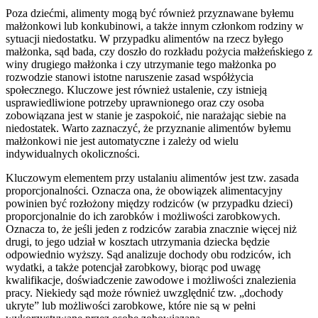
Poza dziećmi, alimenty mogą być również przyznawane byłemu
małżonkowi lub konkubinowi, a także innym członkom rodziny w
sytuacji niedostatku. W przypadku alimentów na rzecz byłego
małżonka, sąd bada, czy doszło do rozkładu pożycia małżeńskiego z
winy drugiego małżonka i czy utrzymanie tego małżonka po
rozwodzie stanowi istotne naruszenie zasad współżycia
społecznego. Kluczowe jest również ustalenie, czy istnieją
usprawiedliwione potrzeby uprawnionego oraz czy osoba
zobowiązana jest w stanie je zaspokoić, nie narażając siebie na
niedostatek. Warto zaznaczyć, że przyznanie alimentów byłemu
małżonkowi nie jest automatyczne i zależy od wielu
indywidualnych okoliczności.
Kluczowym elementem przy ustalaniu alimentów jest tzw. zasada
proporcjonalności. Oznacza ona, że obowiązek alimentacyjny
powinien być rozłożony między rodziców (w przypadku dzieci)
proporcjonalnie do ich zarobków i możliwości zarobkowych.
Oznacza to, że jeśli jeden z rodziców zarabia znacznie więcej niż
drugi, to jego udział w kosztach utrzymania dziecka będzie
odpowiednio wyższy. Sąd analizuje dochody obu rodziców, ich
wydatki, a także potencjał zarobkowy, biorąc pod uwagę
kwalifikacje, doświadczenie zawodowe i możliwości znalezienia
pracy. Niekiedy sąd może również uwzględnić tzw. „dochody
ukryte” lub możliwości zarobkowe, które nie są w pełni