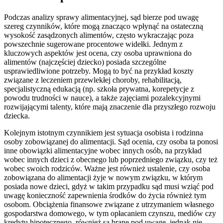
Podczas analizy sprawy alimentacyjnej, sąd bierze pod uwagę
szereg czynników, które mogą znacząco wpłynąć na ostateczną
wysokość zasądzonych alimentów, często wykraczając poza
powszechnie sugerowane procentowe widełki. Jednym z
kluczowych aspektów jest ocena, czy osoba uprawniona do
alimentów (najczęściej dziecko) posiada szczególne
usprawiedliwione potrzeby. Mogą to być na przykład koszty
związane z leczeniem przewlekłej choroby, rehabilitacją,
specjalistyczną edukacją (np. szkoła prywatna, korepetycje z
powodu trudności w nauce), a także zajęciami pozalekcyjnymi
rozwijającymi talenty, które mają znaczenie dla przyszłego rozwoju
dziecka.
Kolejnym istotnym czynnikiem jest sytuacja osobista i rodzinna
osoby zobowiązanej do alimentacji. Sąd ocenia, czy osoba ta ponosi
inne obowiązki alimentacyjne wobec innych osób, na przykład
wobec innych dzieci z obecnego lub poprzedniego związku, czy też
wobec swoich rodziców. Ważne jest również ustalenie, czy osoba
zobowiązana do alimentacji żyje w nowym związku, w którym
posiada nowe dzieci, gdyż w takim przypadku sąd musi wziąć pod
uwagę konieczność zapewnienia środków do życia również tym
osobom. Obciążenia finansowe związane z utrzymaniem własnego
gospodarstwa domowego, w tym opłacaniem czynszu, mediów czy
kredytu hipotecznego, również są brane pod uwagę, jednak nie