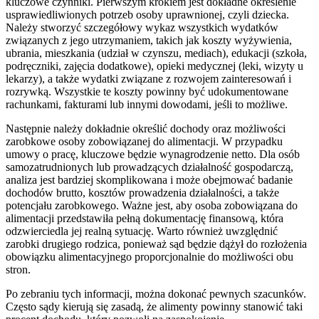
kluczowe czynniki. Pierwszym krokiem jest dokładne określenie
usprawiedliwionych potrzeb osoby uprawnionej, czyli dziecka.
Należy stworzyć szczegółowy wykaz wszystkich wydatków
związanych z jego utrzymaniem, takich jak koszty wyżywienia,
ubrania, mieszkania (udział w czynszu, mediach), edukacji (szkoła,
podręczniki, zajęcia dodatkowe), opieki medycznej (leki, wizyty u
lekarzy), a także wydatki związane z rozwojem zainteresowań i
rozrywką. Wszystkie te koszty powinny być udokumentowane
rachunkami, fakturami lub innymi dowodami, jeśli to możliwe.
Następnie należy dokładnie określić dochody oraz możliwości
zarobkowe osoby zobowiązanej do alimentacji. W przypadku
umowy o pracę, kluczowe będzie wynagrodzenie netto. Dla osób
samozatrudnionych lub prowadzących działalność gospodarczą,
analiza jest bardziej skomplikowana i może obejmować badanie
dochodów brutto, kosztów prowadzenia działalności, a także
potencjału zarobkowego. Ważne jest, aby osoba zobowiązana do
alimentacji przedstawiła pełną dokumentację finansową, która
odzwierciedla jej realną sytuację. Warto również uwzględnić
zarobki drugiego rodzica, ponieważ sąd będzie dążył do rozłożenia
obowiązku alimentacyjnego proporcjonalnie do możliwości obu
stron.
Po zebraniu tych informacji, można dokonać pewnych szacunków.
Często sądy kierują się zasadą, że alimenty powinny stanowić taki