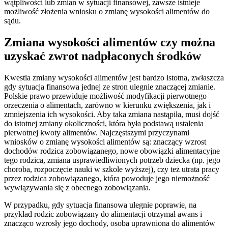
wątpliwości lub zmian w sytuacji finansowej, zawsze istnieje
możliwość złożenia wniosku o zmianę wysokości alimentów do
sądu.
Zmiana wysokości alimentów czy można
uzyskać zwrot nadpłaconych środków
Kwestia zmiany wysokości alimentów jest bardzo istotna, zwłaszcza
gdy sytuacja finansowa jednej ze stron ulegnie znaczącej zmianie.
Polskie prawo przewiduje możliwość modyfikacji pierwotnego
orzeczenia o alimentach, zarówno w kierunku zwiększenia, jak i
zmniejszenia ich wysokości. Aby taka zmiana nastąpiła, musi dojść
do istotnej zmiany okoliczności, która była podstawą ustalenia
pierwotnej kwoty alimentów. Najczęstszymi przyczynami
wniosków o zmianę wysokości alimentów są: znaczący wzrost
dochodów rodzica zobowiązanego, nowe obowiązki alimentacyjne
tego rodzica, zmiana usprawiedliwionych potrzeb dziecka (np. jego
choroba, rozpoczęcie nauki w szkole wyższej), czy też utrata pracy
przez rodzica zobowiązanego, która powoduje jego niemożność
wywiązywania się z obecnego zobowiązania.
W przypadku, gdy sytuacja finansowa ulegnie poprawie, na
przykład rodzic zobowiązany do alimentacji otrzymał awans i
znacząco wzrosły jego dochody, osoba uprawniona do alimentów