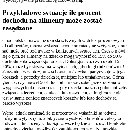
wykorzystywane przez osobę zobowiązaną.
Przykładowe sytuacje ile procent
dochodu na alimenty może zostać
zasądzone
Choć polskie prawo nie określa sztywnych widełek procentowych
dla alimentów, można wskazać pewne orientacyjne wytyczne, które
sąd może brać pod uwagę w konkretnych sytuacjach. Często mówi
się o tym, że alimenty na dziecko mogą wynosić od 15% do 50%
dochodu zobowiązanego rodzica. Dolna granica, czyli około 15-
20%, może być stosowana w sytuacjach, gdy drugi rodzic również
aktywnie uczestniczy w wychowaniu dziecka i partycypuje w jego
kosztach, a potrzeby dziecka są mniejsze lub umiarkowane. Górna
granica, czyli nawet 50% dochodu, może zostać przekroczona w
wyjątkowych okolicznościach, gdy dziecko ma szczególne potrzeby
związane z leczeniem, edukacją lub rozwojem, a drugi rodzic nie
jest w stanie ponieść znaczących kosztów lub jego dochody są
bardzo wysokie.
Warto jednak pamiętać, że te procentowe wskaźniki są jedynie
luźnymi wytycznymi, a faktyczna wysokość alimentów zależy od
indywidualnej oceny sądu. Sąd zawsze będzie analizował konkretne
potrzeby dziecka i możliwości zarobkowe rodzica. Na przykład,