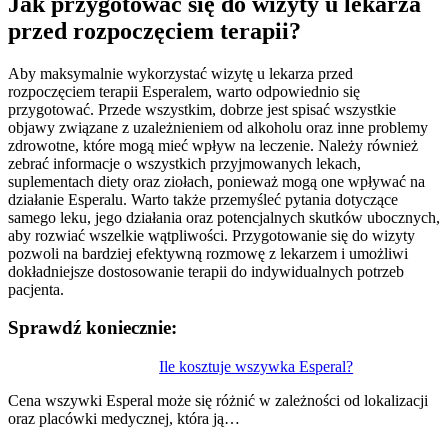
Jak przygotować się do wizyty u lekarza
przed rozpoczęciem terapii?
Aby maksymalnie wykorzystać wizytę u lekarza przed
rozpoczęciem terapii Esperalem, warto odpowiednio się
przygotować. Przede wszystkim, dobrze jest spisać wszystkie
objawy związane z uzależnieniem od alkoholu oraz inne problemy
zdrowotne, które mogą mieć wpływ na leczenie. Należy również
zebrać informacje o wszystkich przyjmowanych lekach,
suplementach diety oraz ziołach, ponieważ mogą one wpływać na
działanie Esperalu. Warto także przemyśleć pytania dotyczące
samego leku, jego działania oraz potencjalnych skutków ubocznych,
aby rozwiać wszelkie wątpliwości. Przygotowanie się do wizyty
pozwoli na bardziej efektywną rozmowę z lekarzem i umożliwi
dokładniejsze dostosowanie terapii do indywidualnych potrzeb
pacjenta.
Sprawdź koniecznie:
Nawigacja
Ile kosztuje wszywka Esperal?
wpisu
Cena wszywki Esperal może się różnić w zależności od lokalizacji
oraz placówki medycznej, która ją…