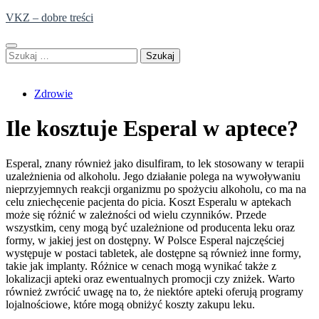
Skip
VKZ – dobre treści
to
content
Szukaj:
Zdrowie
Ile kosztuje Esperal w aptece?
Esperal, znany również jako disulfiram, to lek stosowany w terapii
uzależnienia od alkoholu. Jego działanie polega na wywoływaniu
nieprzyjemnych reakcji organizmu po spożyciu alkoholu, co ma na
celu zniechęcenie pacjenta do picia. Koszt Esperalu w aptekach
może się różnić w zależności od wielu czynników. Przede
wszystkim, ceny mogą być uzależnione od producenta leku oraz
formy, w jakiej jest on dostępny. W Polsce Esperal najczęściej
występuje w postaci tabletek, ale dostępne są również inne formy,
takie jak implanty. Różnice w cenach mogą wynikać także z
lokalizacji apteki oraz ewentualnych promocji czy zniżek. Warto
również zwrócić uwagę na to, że niektóre apteki oferują programy
lojalnościowe, które mogą obniżyć koszty zakupu leku.