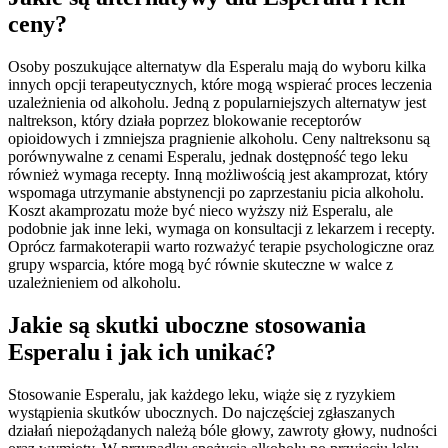
ceny?
Osoby poszukujące alternatyw dla Esperalu mają do wyboru kilka
innych opcji terapeutycznych, które mogą wspierać proces leczenia
uzależnienia od alkoholu. Jedną z popularniejszych alternatyw jest
naltrekson, który działa poprzez blokowanie receptorów
opioidowych i zmniejsza pragnienie alkoholu. Ceny naltreksonu są
porównywalne z cenami Esperalu, jednak dostępność tego leku
również wymaga recepty. Inną możliwością jest akamprozat, który
wspomaga utrzymanie abstynencji po zaprzestaniu picia alkoholu.
Koszt akamprozatu może być nieco wyższy niż Esperalu, ale
podobnie jak inne leki, wymaga on konsultacji z lekarzem i recepty.
Oprócz farmakoterapii warto rozważyć terapie psychologiczne oraz
grupy wsparcia, które mogą być równie skuteczne w walce z
uzależnieniem od alkoholu.
Jakie są skutki uboczne stosowania
Esperalu i jak ich unikać?
Stosowanie Esperalu, jak każdego leku, wiąże się z ryzykiem
wystąpienia skutków ubocznych. Do najczęściej zgłaszanych
działań niepożądanych należą bóle głowy, zawroty głowy, nudności