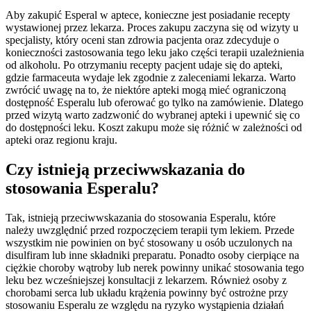
Aby zakupić Esperal w aptece, konieczne jest posiadanie recepty
wystawionej przez lekarza. Proces zakupu zaczyna się od wizyty u
specjalisty, który oceni stan zdrowia pacjenta oraz zdecyduje o
konieczności zastosowania tego leku jako części terapii uzależnienia
od alkoholu. Po otrzymaniu recepty pacjent udaje się do apteki,
gdzie farmaceuta wydaje lek zgodnie z zaleceniami lekarza. Warto
zwrócić uwagę na to, że niektóre apteki mogą mieć ograniczoną
dostępność Esperalu lub oferować go tylko na zamówienie. Dlatego
przed wizytą warto zadzwonić do wybranej apteki i upewnić się co
do dostępności leku. Koszt zakupu może się różnić w zależności od
apteki oraz regionu kraju.
Czy istnieją przeciwwskazania do
stosowania Esperalu?
Tak, istnieją przeciwwskazania do stosowania Esperalu, które
należy uwzględnić przed rozpoczęciem terapii tym lekiem. Przede
wszystkim nie powinien on być stosowany u osób uczulonych na
disulfiram lub inne składniki preparatu. Ponadto osoby cierpiące na
ciężkie choroby wątroby lub nerek powinny unikać stosowania tego
leku bez wcześniejszej konsultacji z lekarzem. Również osoby z
chorobami serca lub układu krążenia powinny być ostrożne przy
stosowaniu Esperalu ze względu na ryzyko wystąpienia działań