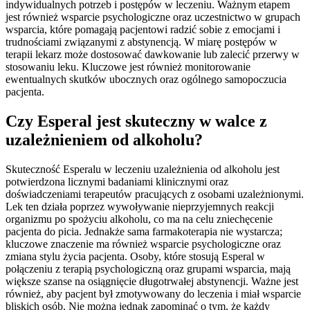
indywidualnych potrzeb i postępów w leczeniu. Ważnym etapem
jest również wsparcie psychologiczne oraz uczestnictwo w grupach
wsparcia, które pomagają pacjentowi radzić sobie z emocjami i
trudnościami związanymi z abstynencją. W miarę postępów w
terapii lekarz może dostosować dawkowanie lub zalecić przerwy w
stosowaniu leku. Kluczowe jest również monitorowanie
ewentualnych skutków ubocznych oraz ogólnego samopoczucia
pacjenta.
Czy Esperal jest skuteczny w walce z
uzależnieniem od alkoholu?
Skuteczność Esperalu w leczeniu uzależnienia od alkoholu jest
potwierdzona licznymi badaniami klinicznymi oraz
doświadczeniami terapeutów pracujących z osobami uzależnionymi.
Lek ten działa poprzez wywoływanie nieprzyjemnych reakcji
organizmu po spożyciu alkoholu, co ma na celu zniechęcenie
pacjenta do picia. Jednakże sama farmakoterapia nie wystarcza;
kluczowe znaczenie ma również wsparcie psychologiczne oraz
zmiana stylu życia pacjenta. Osoby, które stosują Esperal w
połączeniu z terapią psychologiczną oraz grupami wsparcia, mają
większe szanse na osiągnięcie długotrwałej abstynencji. Ważne jest
również, aby pacjent był zmotywowany do leczenia i miał wsparcie
bliskich osób. Nie można jednak zapominać o tym, że każdy