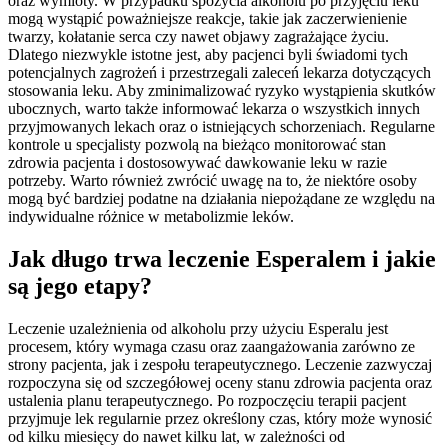
oraz wymioty. W przypadku spożycia alkoholu po przyjęciu leku
mogą wystąpić poważniejsze reakcje, takie jak zaczerwienienie
twarzy, kołatanie serca czy nawet objawy zagrażające życiu.
Dlatego niezwykle istotne jest, aby pacjenci byli świadomi tych
potencjalnych zagrożeń i przestrzegali zaleceń lekarza dotyczących
stosowania leku. Aby zminimalizować ryzyko wystąpienia skutków
ubocznych, warto także informować lekarza o wszystkich innych
przyjmowanych lekach oraz o istniejących schorzeniach. Regularne
kontrole u specjalisty pozwolą na bieżąco monitorować stan
zdrowia pacjenta i dostosowywać dawkowanie leku w razie
potrzeby. Warto również zwrócić uwagę na to, że niektóre osoby
mogą być bardziej podatne na działania niepożądane ze względu na
indywidualne różnice w metabolizmie leków.
Jak długo trwa leczenie Esperalem i jakie
są jego etapy?
Leczenie uzależnienia od alkoholu przy użyciu Esperalu jest
procesem, który wymaga czasu oraz zaangażowania zarówno ze
strony pacjenta, jak i zespołu terapeutycznego. Leczenie zazwyczaj
rozpoczyna się od szczegółowej oceny stanu zdrowia pacjenta oraz
ustalenia planu terapeutycznego. Po rozpoczęciu terapii pacjent
przyjmuje lek regularnie przez określony czas, który może wynosić
od kilku miesięcy do nawet kilku lat, w zależności od