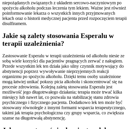
niepożądanych związanych z układem sercowo-naczyniowym po
spożyciu alkoholu podczas leczenia tym lekiem. Ważne jest również
poinformowanie lekarza o wszystkich innych przyjmowanych
lekach oraz o historii medycznej pacjenta przed rozpoczęciem terapii
disulfiramem.
Jakie są zalety stosowania Esperalu w
terapii uzależnienia?
Zastosowanie Esperalu w terapii uzależnienia od alkoholu niesie ze
sobą wiele korzyści dla pacjentów pragnących zerwać z nałogiem.
Przede wszystkim lek ten działa jako silny czynnik motywujący do
abstynencji poprzez wywoływanie nieprzyjemnych reakcji
organizmu po spożyciu alkoholu. Dzięki temu osoby uzależnione
mogą łatwiej unikać pokusy picia alkoholu i skoncentrować się na
procesie zdrowienia. Kolejną zaletą stosowania Esperalu jest
możliwość jego długotrwałego działania; terapia może trwać kilka
miesięcy lub nawet lat, co pozwala na stabilizację stanu zdrowia
psychicznego i fizycznego pacjenta. Dodatkowo lek ten może być
stosowany równolegle z innymi formami wsparcia terapeutycznego,
takimi jak terapia psychologiczna czy grupy wsparcia, co zwiększa
szanse na długotrwałą abstynencję.