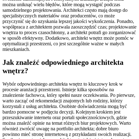
można uniknąć wielu błędów, które mogą wystąpić podczas
samodzielnego projektowania. Architekci często mają dostęp do
specjalistycznych materiałów oraz producentów, co może
przyczynić się do uzyskania lepszej jakości wykończenia. Ponadto,
współpraca z architektem pozwala zaoszczędzić czas; projektowanie
wnętrza to proces czasochłonny, a architekt potrafi go zorganizować
w sposób efektywny. Dodatkowo, architekt wnętrz może pomóc w
optymalizacji przestrzeni, co jest szczególnie ważne w małych
mieszkaniach.
Jak znaleźć odpowiedniego architekta
wnętrz?
Wybór odpowiedniego architekta wnętrz to kluczowy krok w
procesie aranżacji przestrzeni. Istnieje kilka sposobów na
znalezienie fachowca, który spełni nasze oczekiwania. Po pierwsze,
warto zacząć od rekomendacji znajomych lub rodziny, którzy
korzystali z usług architekta. Osobiste doświadczenia mogą być
bardzo pomocne w podjęciu decyzji. Kolejnym krokiem jest
przeszukiwanie internetu oraz portali społecznościowych, gdzie
można znaleźć opinie na temat różnych biur projektowych. Warto
również zwrócić uwagę na portfolio architekta; dobre biuro
powinno mieć stronę internetową z przykładami swoich realizacji.