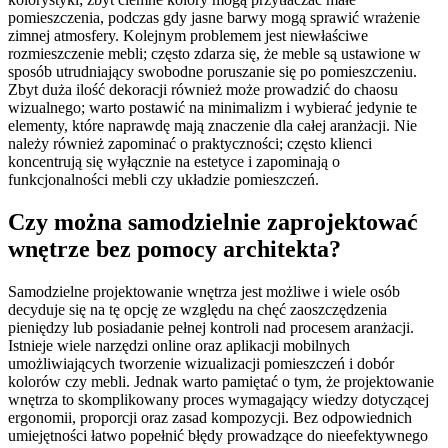
pomieszczenia, podczas gdy jasne barwy mogą sprawić wrażenie
zimnej atmosfery. Kolejnym problemem jest niewłaściwe
rozmieszczenie mebli; często zdarza się, że meble są ustawione w
sposób utrudniający swobodne poruszanie się po pomieszczeniu.
Zbyt duża ilość dekoracji również może prowadzić do chaosu
wizualnego; warto postawić na minimalizm i wybierać jedynie te
elementy, które naprawdę mają znaczenie dla całej aranżacji. Nie
należy również zapominać o praktyczności; często klienci
koncentrują się wyłącznie na estetyce i zapominają o
funkcjonalności mebli czy układzie pomieszczeń.
Czy można samodzielnie zaprojektować
wnętrze bez pomocy architekta?
Samodzielne projektowanie wnętrza jest możliwe i wiele osób
decyduje się na tę opcję ze względu na chęć zaoszczędzenia
pieniędzy lub posiadanie pełnej kontroli nad procesem aranżacji.
Istnieje wiele narzędzi online oraz aplikacji mobilnych
umożliwiających tworzenie wizualizacji pomieszczeń i dobór
kolorów czy mebli. Jednak warto pamiętać o tym, że projektowanie
wnętrza to skomplikowany proces wymagający wiedzy dotyczącej
ergonomii, proporcji oraz zasad kompozycji. Bez odpowiednich
umiejętności łatwo popełnić błędy prowadzące do nieefektywnego