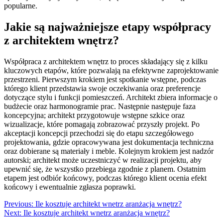
popularne.
Jakie są najważniejsze etapy współpracy
z architektem wnętrz?
Współpraca z architektem wnętrz to proces składający się z kilku
kluczowych etapów, które pozwalają na efektywne zaprojektowanie
przestrzeni. Pierwszym krokiem jest spotkanie wstępne, podczas
którego klient przedstawia swoje oczekiwania oraz preferencje
dotyczące stylu i funkcji pomieszczeń. Architekt zbiera informacje o
budżecie oraz harmonogramie prac. Następnie następuje faza
koncepcyjna; architekt przygotowuje wstępne szkice oraz
wizualizacje, które pomagają zobrazować przyszły projekt. Po
akceptacji koncepcji przechodzi się do etapu szczegółowego
projektowania, gdzie opracowywana jest dokumentacja techniczna
oraz dobierane są materiały i meble. Kolejnym krokiem jest nadzór
autorski; architekt może uczestniczyć w realizacji projektu, aby
upewnić się, że wszystko przebiega zgodnie z planem. Ostatnim
etapem jest odbiór końcowy, podczas którego klient ocenia efekt
końcowy i ewentualnie zgłasza poprawki.
Nawigacja
Previous:
Ile kosztuje architekt wnetrz aranżacja wnętrz?
Next:
Ile kosztuje architekt wnetrz aranżacja wnętrz?
wpisu