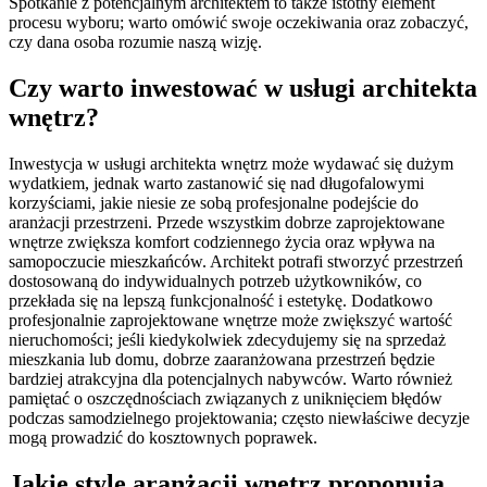
Spotkanie z potencjalnym architektem to także istotny element
procesu wyboru; warto omówić swoje oczekiwania oraz zobaczyć,
czy dana osoba rozumie naszą wizję.
Czy warto inwestować w usługi architekta
wnętrz?
Inwestycja w usługi architekta wnętrz może wydawać się dużym
wydatkiem, jednak warto zastanowić się nad długofalowymi
korzyściami, jakie niesie ze sobą profesjonalne podejście do
aranżacji przestrzeni. Przede wszystkim dobrze zaprojektowane
wnętrze zwiększa komfort codziennego życia oraz wpływa na
samopoczucie mieszkańców. Architekt potrafi stworzyć przestrzeń
dostosowaną do indywidualnych potrzeb użytkowników, co
przekłada się na lepszą funkcjonalność i estetykę. Dodatkowo
profesjonalnie zaprojektowane wnętrze może zwiększyć wartość
nieruchomości; jeśli kiedykolwiek zdecydujemy się na sprzedaż
mieszkania lub domu, dobrze zaaranżowana przestrzeń będzie
bardziej atrakcyjna dla potencjalnych nabywców. Warto również
pamiętać o oszczędnościach związanych z uniknięciem błędów
podczas samodzielnego projektowania; często niewłaściwe decyzje
mogą prowadzić do kosztownych poprawek.
Jakie style aranżacji wnętrz proponują