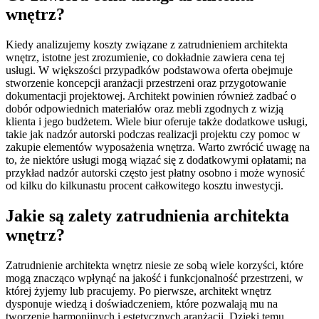
wnętrz?
Kiedy analizujemy koszty związane z zatrudnieniem architekta
wnętrz, istotne jest zrozumienie, co dokładnie zawiera cena tej
usługi. W większości przypadków podstawowa oferta obejmuje
stworzenie koncepcji aranżacji przestrzeni oraz przygotowanie
dokumentacji projektowej. Architekt powinien również zadbać o
dobór odpowiednich materiałów oraz mebli zgodnych z wizją
klienta i jego budżetem. Wiele biur oferuje także dodatkowe usługi,
takie jak nadzór autorski podczas realizacji projektu czy pomoc w
zakupie elementów wyposażenia wnętrza. Warto zwrócić uwagę na
to, że niektóre usługi mogą wiązać się z dodatkowymi opłatami; na
przykład nadzór autorski często jest płatny osobno i może wynosić
od kilku do kilkunastu procent całkowitego kosztu inwestycji.
Jakie są zalety zatrudnienia architekta
wnętrz?
Zatrudnienie architekta wnętrz niesie ze sobą wiele korzyści, które
mogą znacząco wpłynąć na jakość i funkcjonalność przestrzeni, w
której żyjemy lub pracujemy. Po pierwsze, architekt wnętrz
dysponuje wiedzą i doświadczeniem, które pozwalają mu na
tworzenie harmonijnych i estetycznych aranżacji. Dzięki temu