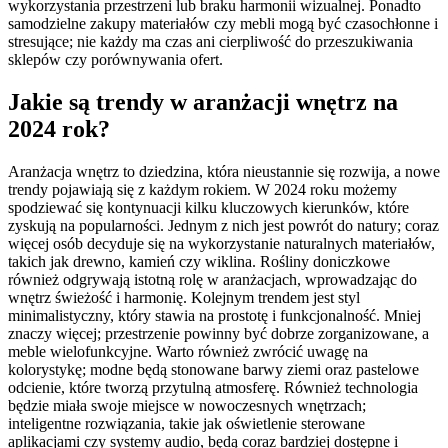
wykorzystania przestrzeni lub braku harmonii wizualnej. Ponadto
samodzielne zakupy materiałów czy mebli mogą być czasochłonne i
stresujące; nie każdy ma czas ani cierpliwość do przeszukiwania
sklepów czy porównywania ofert.
Jakie są trendy w aranżacji wnętrz na
2024 rok?
Aranżacja wnętrz to dziedzina, która nieustannie się rozwija, a nowe
trendy pojawiają się z każdym rokiem. W 2024 roku możemy
spodziewać się kontynuacji kilku kluczowych kierunków, które
zyskują na popularności. Jednym z nich jest powrót do natury; coraz
więcej osób decyduje się na wykorzystanie naturalnych materiałów,
takich jak drewno, kamień czy wiklina. Rośliny doniczkowe
również odgrywają istotną rolę w aranżacjach, wprowadzając do
wnętrz świeżość i harmonię. Kolejnym trendem jest styl
minimalistyczny, który stawia na prostotę i funkcjonalność. Mniej
znaczy więcej; przestrzenie powinny być dobrze zorganizowane, a
meble wielofunkcyjne. Warto również zwrócić uwagę na
kolorystykę; modne będą stonowane barwy ziemi oraz pastelowe
odcienie, które tworzą przytulną atmosferę. Również technologia
będzie miała swoje miejsce w nowoczesnych wnętrzach;
inteligentne rozwiązania, takie jak oświetlenie sterowane
aplikacjami czy systemy audio, będą coraz bardziej dostępne i