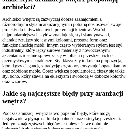
architekci?
Architekci wnętrz są zazwyczaj dobrze zaznajomieni z
różnorodnymi stylami aranżacyjnymi i potrafią dostosować swoje
projekty do indywidualnych preferencji klientów. Wśród
najpopularniejszych stylów znajduje się styl skandynawski,
charakteryzujący się jasnymi kolorami, prostotą form oraz
funkcjonalnością mebli. Innym często wybieranym stylem jest styl
industrialny, który łączy surowe materiały z nowoczesnymi
akcentami; idealnie sprawdza się w loftach i przestrzeniach o
przemysłowym charakterze. Styl klasyczny to kolejna propozycja,
która łączy elegancję z tradycją; często wykorzystuje bogate tkaniny
oraz zdobione meble. Coraz większą popularnością cieszy się także
styl boho, który stawia na eklektyzm i swobodę w doborze kolorów
oraz wzorów.
Jakie są najczęstsze błędy przy aranżacji
wnętrz?
Podczas aranżacji wnętrz łatwo popełnić błędy, które mogą
negatywnie wpłynąć na funkcjonalność oraz estetykę przestrzeni.
Jednym z najczęstszych błędów jest niewłaściwe dobranie
kolorystyki; zbyt ciemne kolory mogą przytłaczać małe