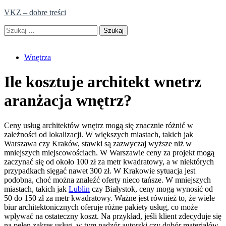
Skip
VKZ – dobre treści
to
Szukaj:
content
Wnętrza
Ile kosztuje architekt wnetrz
aranżacja wnętrz?
Ceny usług architektów wnętrz mogą się znacznie różnić w
zależności od lokalizacji. W większych miastach, takich jak
Warszawa czy Kraków, stawki są zazwyczaj wyższe niż w
mniejszych miejscowościach. W Warszawie ceny za projekt mogą
zaczynać się od około 100 zł za metr kwadratowy, a w niektórych
przypadkach sięgać nawet 300 zł. W Krakowie sytuacja jest
podobna, choć można znaleźć oferty nieco tańsze. W mniejszych
miastach, takich jak
Lublin
czy Białystok, ceny mogą wynosić od
50 do 150 zł za metr kwadratowy. Ważne jest również to, że wiele
biur architektonicznych oferuje różne pakiety usług, co może
wpływać na ostateczny koszt. Na przykład, jeśli klient zdecyduje się
na pełen zakres usług, w tym nadzór autorski czy dobór materiałów,