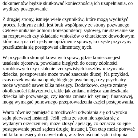
dokumentów będzie skutkować koniecznością ich uzupełniania, co
wydłuży postępowanie.
Z drugiej strony, istnieje wiele czynników, które mogą wydłużyć
proces. Jednym z nich jest brak współpracy ze strony pozwanego.
Celowe unikanie odbioru korespondencji sądowej, nie stawianie się
na rozprawach czy składanie wniosków o charakterze dowodowym,
które mają na celu jedynie opóźnienie sprawy, to częste przyczyny
przedłużania się postępowań alimentacyjnych.
W przypadku skomplikowanych spraw, gdzie konieczne jest
ustalenie ojcostwa, powołanie biegłych do oceny zdolności
zarobkowych czy ustalenie rzeczywistych kosztów utrzymania
dziecka, postępowanie może trwać znacznie dłużej. Na przykład,
czas oczekiwania na opinię biegłego psychologa czy psychiatry
może wynosić nawet kilka miesięcy. Dodatkowo, częste zmiany
okoliczności faktycznych, takie jak zmiana miejsca zamieszkania
dziecka lub pozwanego, czy istotna zmiana ich sytuacji finansowej,
mogą wymagać ponownego przeprowadzenia części postępowania.
Warto również pamiętać o możliwości odwołania się od wyroku
sądu pierwszej instancji. Jeśli jedna ze stron nie zgadza się z
wydanym orzeczeniem, może złożyć apelację, co oznacza kolejne
postępowanie przed sądem drugiej instancji. Ten etap może potrwać
od kilku miesięcy do nawet roku, w zależności od sądu i stopnia