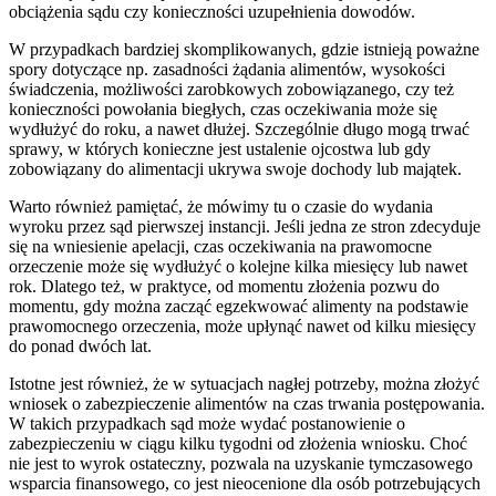
obciążenia sądu czy konieczności uzupełnienia dowodów.
W przypadkach bardziej skomplikowanych, gdzie istnieją poważne
spory dotyczące np. zasadności żądania alimentów, wysokości
świadczenia, możliwości zarobkowych zobowiązanego, czy też
konieczności powołania biegłych, czas oczekiwania może się
wydłużyć do roku, a nawet dłużej. Szczególnie długo mogą trwać
sprawy, w których konieczne jest ustalenie ojcostwa lub gdy
zobowiązany do alimentacji ukrywa swoje dochody lub majątek.
Warto również pamiętać, że mówimy tu o czasie do wydania
wyroku przez sąd pierwszej instancji. Jeśli jedna ze stron zdecyduje
się na wniesienie apelacji, czas oczekiwania na prawomocne
orzeczenie może się wydłużyć o kolejne kilka miesięcy lub nawet
rok. Dlatego też, w praktyce, od momentu złożenia pozwu do
momentu, gdy można zacząć egzekwować alimenty na podstawie
prawomocnego orzeczenia, może upłynąć nawet od kilku miesięcy
do ponad dwóch lat.
Istotne jest również, że w sytuacjach nagłej potrzeby, można złożyć
wniosek o zabezpieczenie alimentów na czas trwania postępowania.
W takich przypadkach sąd może wydać postanowienie o
zabezpieczeniu w ciągu kilku tygodni od złożenia wniosku. Choć
nie jest to wyrok ostateczny, pozwala na uzyskanie tymczasowego
wsparcia finansowego, co jest nieocenione dla osób potrzebujących