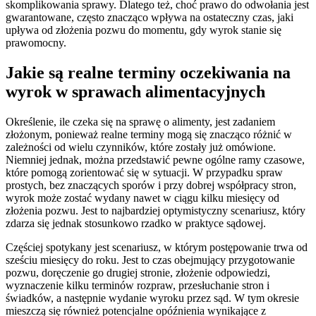
skomplikowania sprawy. Dlatego też, choć prawo do odwołania jest
gwarantowane, często znacząco wpływa na ostateczny czas, jaki
upływa od złożenia pozwu do momentu, gdy wyrok stanie się
prawomocny.
Jakie są realne terminy oczekiwania na
wyrok w sprawach alimentacyjnych
Określenie, ile czeka się na sprawę o alimenty, jest zadaniem
złożonym, ponieważ realne terminy mogą się znacząco różnić w
zależności od wielu czynników, które zostały już omówione.
Niemniej jednak, można przedstawić pewne ogólne ramy czasowe,
które pomogą zorientować się w sytuacji. W przypadku spraw
prostych, bez znaczących sporów i przy dobrej współpracy stron,
wyrok może zostać wydany nawet w ciągu kilku miesięcy od
złożenia pozwu. Jest to najbardziej optymistyczny scenariusz, który
zdarza się jednak stosunkowo rzadko w praktyce sądowej.
Częściej spotykany jest scenariusz, w którym postępowanie trwa od
sześciu miesięcy do roku. Jest to czas obejmujący przygotowanie
pozwu, doręczenie go drugiej stronie, złożenie odpowiedzi,
wyznaczenie kilku terminów rozpraw, przesłuchanie stron i
świadków, a następnie wydanie wyroku przez sąd. W tym okresie
mieszczą się również potencjalne opóźnienia wynikające z