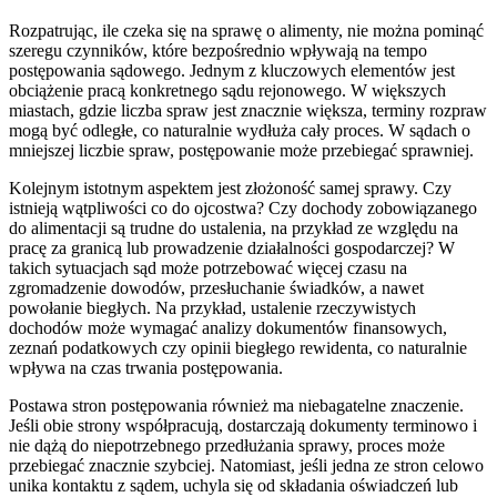
Rozpatrując, ile czeka się na sprawę o alimenty, nie można pominąć
szeregu czynników, które bezpośrednio wpływają na tempo
postępowania sądowego. Jednym z kluczowych elementów jest
obciążenie pracą konkretnego sądu rejonowego. W większych
miastach, gdzie liczba spraw jest znacznie większa, terminy rozpraw
mogą być odległe, co naturalnie wydłuża cały proces. W sądach o
mniejszej liczbie spraw, postępowanie może przebiegać sprawniej.
Kolejnym istotnym aspektem jest złożoność samej sprawy. Czy
istnieją wątpliwości co do ojcostwa? Czy dochody zobowiązanego
do alimentacji są trudne do ustalenia, na przykład ze względu na
pracę za granicą lub prowadzenie działalności gospodarczej? W
takich sytuacjach sąd może potrzebować więcej czasu na
zgromadzenie dowodów, przesłuchanie świadków, a nawet
powołanie biegłych. Na przykład, ustalenie rzeczywistych
dochodów może wymagać analizy dokumentów finansowych,
zeznań podatkowych czy opinii biegłego rewidenta, co naturalnie
wpływa na czas trwania postępowania.
Postawa stron postępowania również ma niebagatelne znaczenie.
Jeśli obie strony współpracują, dostarczają dokumenty terminowo i
nie dążą do niepotrzebnego przedłużania sprawy, proces może
przebiegać znacznie szybciej. Natomiast, jeśli jedna ze stron celowo
unika kontaktu z sądem, uchyla się od składania oświadczeń lub