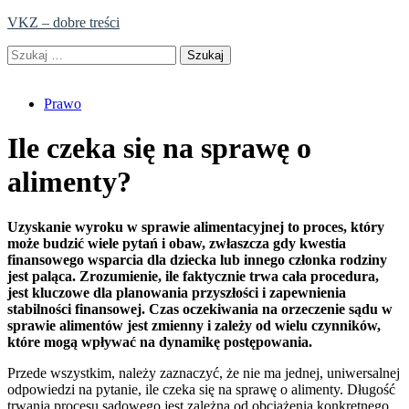
Skip
VKZ – dobre treści
to
Szukaj:
content
Prawo
Ile czeka się na sprawę o
alimenty?
Uzyskanie wyroku w sprawie alimentacyjnej to proces, który
może budzić wiele pytań i obaw, zwłaszcza gdy kwestia
finansowego wsparcia dla dziecka lub innego członka rodziny
jest paląca. Zrozumienie, ile faktycznie trwa cała procedura,
jest kluczowe dla planowania przyszłości i zapewnienia
stabilności finansowej. Czas oczekiwania na orzeczenie sądu w
sprawie alimentów jest zmienny i zależy od wielu czynników,
które mogą wpływać na dynamikę postępowania.
Przede wszystkim, należy zaznaczyć, że nie ma jednej, uniwersalnej
odpowiedzi na pytanie, ile czeka się na sprawę o alimenty. Długość
trwania procesu sądowego jest zależna od obciążenia konkretnego