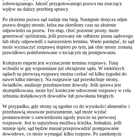
zobowiązanego. Jakość przygotowanego pozwu ma znaczący
wpływ na dalszy przebieg sprawy.
Po złożeniu pozwu sąd nadaje mu bieg. Następnie doręcza odpis
pozwu drugiej stronie, która ma określony czas na złożenie
odpowiedzi na pozew. Ten etap, choć pozornie prosty, może
generować opóźnienia, jeśli pozwany nie odbierze pisma sądowego
lub złoży odpowiedź z naruszeniem terminu. Warto pamiętać, że sąd
może wyznaczyć rozprawę dopiero po tym, jak obie strony zostaną
prawidłowo poinformowane o toczącym się postępowaniu.
Kolejnym etapem jest wyznaczenie terminu rozprawy. Tutaj
wchodzi w grę wspomniane już obciążenie sądu. W niektórych
sądach na pierwszą rozprawę można czekać od kilku tygodni do
nawet kilku miesięcy. Na rozprawie sąd przesłuchuje strony,
świadków, analizuje przedstawione dowody. Jeśli sprawa jest
skomplikowana, może być konieczne odroczenie rozprawy w celu
zebrania dodatkowych dowodów lub powołania biegłych.
W przypadku, gdy strony są zgodne co do wysokości alimentów i
przedstawią stosowne porozumienie, sąd może wydać
postanowienie o zatwierdzeniu ugody jeszcze na pierwszej
rozprawie. Jest to najszybsza możliwa ścieżka. Jednakże, jeśli
istnieje spór, sąd będzie musiał przeprowadzić postępowanie
dowodowe, co może wymagać kilku rozpraw. Po zamknięciu