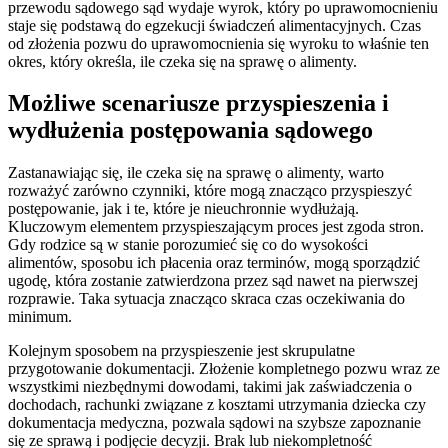
przewodu sądowego sąd wydaje wyrok, który po uprawomocnieniu
staje się podstawą do egzekucji świadczeń alimentacyjnych. Czas
od złożenia pozwu do uprawomocnienia się wyroku to właśnie ten
okres, który określa, ile czeka się na sprawę o alimenty.
Możliwe scenariusze przyspieszenia i
wydłużenia postępowania sądowego
Zastanawiając się, ile czeka się na sprawę o alimenty, warto
rozważyć zarówno czynniki, które mogą znacząco przyspieszyć
postępowanie, jak i te, które je nieuchronnie wydłużają.
Kluczowym elementem przyspieszającym proces jest zgoda stron.
Gdy rodzice są w stanie porozumieć się co do wysokości
alimentów, sposobu ich płacenia oraz terminów, mogą sporządzić
ugodę, która zostanie zatwierdzona przez sąd nawet na pierwszej
rozprawie. Taka sytuacja znacząco skraca czas oczekiwania do
minimum.
Kolejnym sposobem na przyspieszenie jest skrupulatne
przygotowanie dokumentacji. Złożenie kompletnego pozwu wraz ze
wszystkimi niezbędnymi dowodami, takimi jak zaświadczenia o
dochodach, rachunki związane z kosztami utrzymania dziecka czy
dokumentacja medyczna, pozwala sądowi na szybsze zapoznanie
się ze sprawą i podjęcie decyzji. Brak lub niekompletność