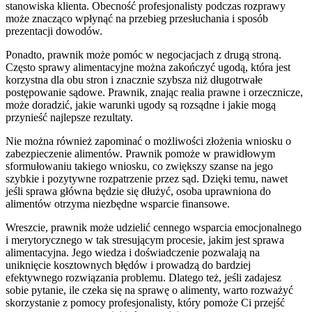
stanowiska klienta. Obecność profesjonalisty podczas rozprawy
może znacząco wpłynąć na przebieg przesłuchania i sposób
prezentacji dowodów.
Ponadto, prawnik może pomóc w negocjacjach z drugą stroną.
Często sprawy alimentacyjne można zakończyć ugodą, która jest
korzystna dla obu stron i znacznie szybsza niż długotrwałe
postępowanie sądowe. Prawnik, znając realia prawne i orzecznicze,
może doradzić, jakie warunki ugody są rozsądne i jakie mogą
przynieść najlepsze rezultaty.
Nie można również zapominać o możliwości złożenia wniosku o
zabezpieczenie alimentów. Prawnik pomoże w prawidłowym
sformułowaniu takiego wniosku, co zwiększy szanse na jego
szybkie i pozytywne rozpatrzenie przez sąd. Dzięki temu, nawet
jeśli sprawa główna będzie się dłużyć, osoba uprawniona do
alimentów otrzyma niezbędne wsparcie finansowe.
Wreszcie, prawnik może udzielić cennego wsparcia emocjonalnego
i merytorycznego w tak stresującym procesie, jakim jest sprawa
alimentacyjna. Jego wiedza i doświadczenie pozwalają na
uniknięcie kosztownych błędów i prowadzą do bardziej
efektywnego rozwiązania problemu. Dlatego też, jeśli zadajesz
sobie pytanie, ile czeka się na sprawę o alimenty, warto rozważyć
skorzystanie z pomocy profesjonalisty, który pomoże Ci przejść