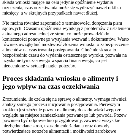
składa wnioski mające na celu jedynie opóźnienie wydania
orzeczenia, czas oczekiwania może się wydłużyć nawet o kilka
miesięcy, a w skrajnych przypadkach nawet dłużej.
Nie można również zapomnieć o terminowości doręczania pism
sądowych. Czasami opóźnienia wynikają z problemów z ustaleniem
aktualnego adresu jednej ze stron, co może prowadzić do
konieczności ponownego wysyłania wezwań i dokumentów. Warto
również uwzględnić możliwość złożenia wniosku o zabezpieczenie
alimentów na czas trwania postępowania. Choć nie skraca to
bezpośrednio czasu do wydania ostatecznego wyroku, pozwala na
uzyskanie tymczasowego wsparcia finansowego, co jest
nieocenione w sytuacji nagłej potrzeby.
Proces składania wniosku o alimenty i
jego wpływ na czas oczekiwania
Zrozumienie, ile czeka się na sprawę o alimenty, wymaga również
analizy samego procesu inicjowania postępowania. Pierwszym
krokiem jest złożenie pozwu o alimenty do sądu właściwego ze
względu na miejsce zamieszkania pozwanego lub powoda. Pozew
powinien być odpowiednio przygotowany, zawierać wszystkie
niezbędne dane stron, uzasadnienie żądania oraz dowody
potwierdzające potrzebę alimentacji i możliwości zarobkowe