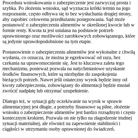
Procedura wnioskowania o zabezpieczenie jest zazwyczaj prosta i
szybka. Po złożeniu wniosku, sąd wyznacza krótki termin na jego
rozpoznanie, często odbywa się to bez wysłuchania drugiej strony,
aby zapobiec celowemu przedłużaniu postępowania. Sąd może
postanowić o zabezpieczeniu alimentów w określonej kwocie lub w
formie renty. Kwota ta jest ustalana na podstawie potrzeb
uprawnionego oraz możliwości zarobkowych zobowiązanego, które
są jedynie uprawdopodobnione na tym etapie.
Postanowienie o zabezpieczeniu alimentów jest wykonalne z chwilą
wydania, co oznacza, że można je egzekwować od razu, bez
czekania na uprawomocnienie się. Jest to kluczowa zaleta tego
mechanizmu, ponieważ pozwala na natychmiastowe uzyskanie
środków finansowych, które są niezbędne do zaspokojenia
bieżących potrzeb. Nawet jeśli ostateczny wyrok będzie inny od
kwoty zabezpieczenia, zobowiązany do alimentacji będzie musiał
zwrócić nadpłatę lub otrzymać uzupełnienie.
Dlatego też, w sytuacji gdy oczekiwanie na wyrok w sprawie
alimentacyjnej jest długie, a potrzeby finansowe są pilne, złożenie
wniosku o zabezpieczenie alimentów jest bardzo rozsądnym i często
koniecznym krokiem. Pozwala on nie tylko na złagodzenie trudnej
sytuacji materialnej, ale również na zapewnienie stabilności i
ciągłości w utrzymaniu osoby uprawnionej do świadczeń.