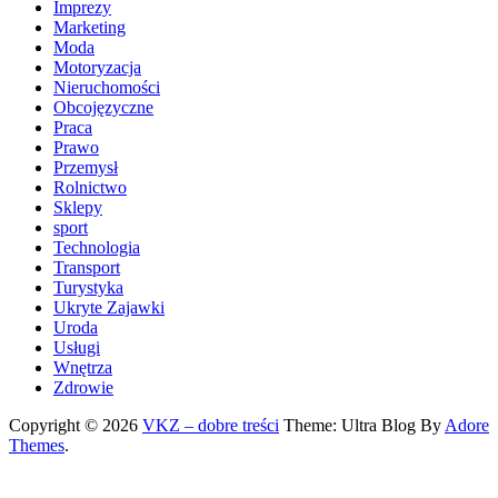
Imprezy
Marketing
Moda
Motoryzacja
Nieruchomości
Obcojęzyczne
Praca
Prawo
Przemysł
Rolnictwo
Sklepy
sport
Technologia
Transport
Turystyka
Ukryte Zajawki
Uroda
Usługi
Wnętrza
Zdrowie
Copyright © 2026
VKZ – dobre treści
Theme: Ultra Blog By
Adore
Themes
.