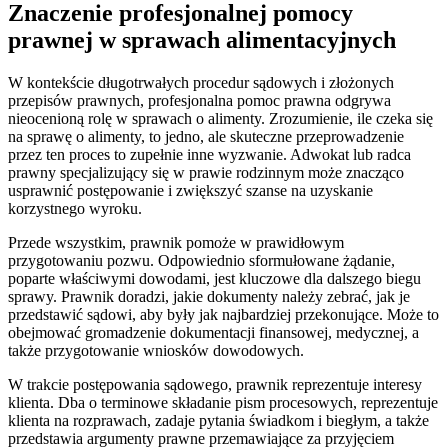
Znaczenie profesjonalnej pomocy
prawnej w sprawach alimentacyjnych
W kontekście długotrwałych procedur sądowych i złożonych
przepisów prawnych, profesjonalna pomoc prawna odgrywa
nieocenioną rolę w sprawach o alimenty. Zrozumienie, ile czeka się
na sprawę o alimenty, to jedno, ale skuteczne przeprowadzenie
przez ten proces to zupełnie inne wyzwanie. Adwokat lub radca
prawny specjalizujący się w prawie rodzinnym może znacząco
usprawnić postępowanie i zwiększyć szanse na uzyskanie
korzystnego wyroku.
Przede wszystkim, prawnik pomoże w prawidłowym
przygotowaniu pozwu. Odpowiednio sformułowane żądanie,
poparte właściwymi dowodami, jest kluczowe dla dalszego biegu
sprawy. Prawnik doradzi, jakie dokumenty należy zebrać, jak je
przedstawić sądowi, aby były jak najbardziej przekonujące. Może to
obejmować gromadzenie dokumentacji finansowej, medycznej, a
także przygotowanie wniosków dowodowych.
W trakcie postępowania sądowego, prawnik reprezentuje interesy
klienta. Dba o terminowe składanie pism procesowych, reprezentuje
klienta na rozprawach, zadaje pytania świadkom i biegłym, a także
przedstawia argumenty prawne przemawiające za przyjęciem