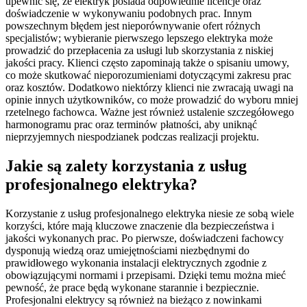
upewnić się, że elektryk posiada odpowiednie licencje oraz
doświadczenie w wykonywaniu podobnych prac. Innym
powszechnym błędem jest nieporównywanie ofert różnych
specjalistów; wybieranie pierwszego lepszego elektryka może
prowadzić do przepłacenia za usługi lub skorzystania z niskiej
jakości pracy. Klienci często zapominają także o spisaniu umowy,
co może skutkować nieporozumieniami dotyczącymi zakresu prac
oraz kosztów. Dodatkowo niektórzy klienci nie zwracają uwagi na
opinie innych użytkowników, co może prowadzić do wyboru mniej
rzetelnego fachowca. Ważne jest również ustalenie szczegółowego
harmonogramu prac oraz terminów płatności, aby uniknąć
nieprzyjemnych niespodzianek podczas realizacji projektu.
Jakie są zalety korzystania z usług
profesjonalnego elektryka?
Korzystanie z usług profesjonalnego elektryka niesie ze sobą wiele
korzyści, które mają kluczowe znaczenie dla bezpieczeństwa i
jakości wykonanych prac. Po pierwsze, doświadczeni fachowcy
dysponują wiedzą oraz umiejętnościami niezbędnymi do
prawidłowego wykonania instalacji elektrycznych zgodnie z
obowiązującymi normami i przepisami. Dzięki temu można mieć
pewność, że prace będą wykonane starannie i bezpiecznie.
Profesjonalni elektrycy są również na bieżąco z nowinkami