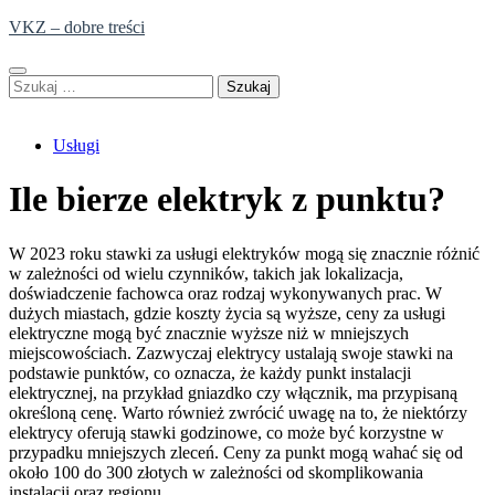
Skip
VKZ – dobre treści
to
content
Szukaj:
Usługi
Ile bierze elektryk z punktu?
W 2023 roku stawki za usługi elektryków mogą się znacznie różnić
w zależności od wielu czynników, takich jak lokalizacja,
doświadczenie fachowca oraz rodzaj wykonywanych prac. W
dużych miastach, gdzie koszty życia są wyższe, ceny za usługi
elektryczne mogą być znacznie wyższe niż w mniejszych
miejscowościach. Zazwyczaj elektrycy ustalają swoje stawki na
podstawie punktów, co oznacza, że każdy punkt instalacji
elektrycznej, na przykład gniazdko czy włącznik, ma przypisaną
określoną cenę. Warto również zwrócić uwagę na to, że niektórzy
elektrycy oferują stawki godzinowe, co może być korzystne w
przypadku mniejszych zleceń. Ceny za punkt mogą wahać się od
około 100 do 300 złotych w zależności od skomplikowania
instalacji oraz regionu.