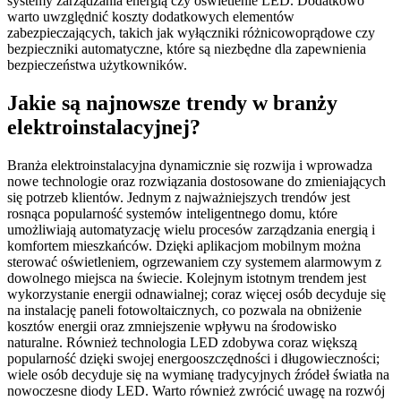
systemy zarządzania energią czy oświetlenie LED. Dodatkowo
warto uwzględnić koszty dodatkowych elementów
zabezpieczających, takich jak wyłączniki różnicowoprądowe czy
bezpieczniki automatyczne, które są niezbędne dla zapewnienia
bezpieczeństwa użytkowników.
Jakie są najnowsze trendy w branży
elektroinstalacyjnej?
Branża elektroinstalacyjna dynamicznie się rozwija i wprowadza
nowe technologie oraz rozwiązania dostosowane do zmieniających
się potrzeb klientów. Jednym z najważniejszych trendów jest
rosnąca popularność systemów inteligentnego domu, które
umożliwiają automatyzację wielu procesów zarządzania energią i
komfortem mieszkańców. Dzięki aplikacjom mobilnym można
sterować oświetleniem, ogrzewaniem czy systemem alarmowym z
dowolnego miejsca na świecie. Kolejnym istotnym trendem jest
wykorzystanie energii odnawialnej; coraz więcej osób decyduje się
na instalację paneli fotowoltaicznych, co pozwala na obniżenie
kosztów energii oraz zmniejszenie wpływu na środowisko
naturalne. Również technologia LED zdobywa coraz większą
popularność dzięki swojej energooszczędności i długowieczności;
wiele osób decyduje się na wymianę tradycyjnych źródeł światła na
nowoczesne diody LED. Warto również zwrócić uwagę na rozwój