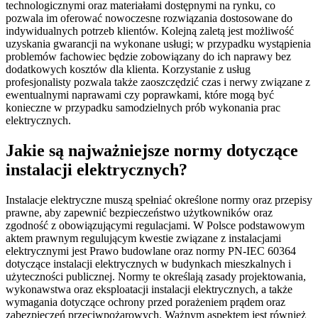
technologicznymi oraz materiałami dostępnymi na rynku, co
pozwala im oferować nowoczesne rozwiązania dostosowane do
indywidualnych potrzeb klientów. Kolejną zaletą jest możliwość
uzyskania gwarancji na wykonane usługi; w przypadku wystąpienia
problemów fachowiec będzie zobowiązany do ich naprawy bez
dodatkowych kosztów dla klienta. Korzystanie z usług
profesjonalisty pozwala także zaoszczędzić czas i nerwy związane z
ewentualnymi naprawami czy poprawkami, które mogą być
konieczne w przypadku samodzielnych prób wykonania prac
elektrycznych.
Jakie są najważniejsze normy dotyczące
instalacji elektrycznych?
Instalacje elektryczne muszą spełniać określone normy oraz przepisy
prawne, aby zapewnić bezpieczeństwo użytkowników oraz
zgodność z obowiązującymi regulacjami. W Polsce podstawowym
aktem prawnym regulującym kwestie związane z instalacjami
elektrycznymi jest Prawo budowlane oraz normy PN-IEC 60364
dotyczące instalacji elektrycznych w budynkach mieszkalnych i
użyteczności publicznej. Normy te określają zasady projektowania,
wykonawstwa oraz eksploatacji instalacji elektrycznych, a także
wymagania dotyczące ochrony przed porażeniem prądem oraz
zabezpieczeń przeciwpożarowych. Ważnym aspektem jest również