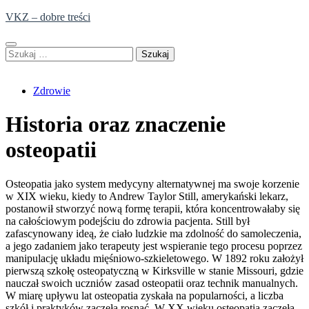
Skip
VKZ – dobre treści
to
content
Szukaj:
Zdrowie
Historia oraz znaczenie
osteopatii
Osteopatia jako system medycyny alternatywnej ma swoje korzenie
w XIX wieku, kiedy to Andrew Taylor Still, amerykański lekarz,
postanowił stworzyć nową formę terapii, która koncentrowałaby się
na całościowym podejściu do zdrowia pacjenta. Still był
zafascynowany ideą, że ciało ludzkie ma zdolność do samoleczenia,
a jego zadaniem jako terapeuty jest wspieranie tego procesu poprzez
manipulację układu mięśniowo-szkieletowego. W 1892 roku założył
pierwszą szkołę osteopatyczną w Kirksville w stanie Missouri, gdzie
nauczał swoich uczniów zasad osteopatii oraz technik manualnych.
W miarę upływu lat osteopatia zyskała na popularności, a liczba
szkół i praktyków zaczęła rosnąć. W XX wieku osteopatia zaczęła