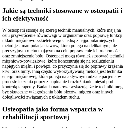
Jakie są techniki stosowane w osteopatii i
ich efektywność
W osteopatii stosuje się szereg technik manualnych, które mają na
celu przywrócenie równowagi w organizmie oraz poprawę funkcji
układu mięśniowo-szkieletowego. Jedną z najpopularniejszych
metod jest manipulacja stawów, która polega na delikatnym, ale
precyzyjnym ruchu mającym na celu poprawienie ich ruchomości
oraz zmniejszenie bólu. Osteopaci mogą również stosować techniki
mięśniowo-powięziowe, które koncentrują się na rozluźnieniu
napiętych mięśni i powięzi, co przyczynia się do poprawy krążenia
krwi oraz limfy. Inną często wykorzystywaną metodą jest technika
energii mięśniowej, która polega na aktywnym udziale pacjenta w
procesie leczenia poprzez napinanie i rozluźnianie mięśni pod
kontrolą terapeuty. Badania naukowe wskazują, że te techniki mogą
być skuteczne w łagodzeniu bólu pleców, migren oraz innych
dolegliwości związanych z układem ruchu.
Osteopatia jako forma wsparcia w
rehabilitacji sportowej