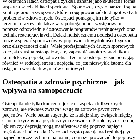
W ostatnich latach osteopatia zyskała uznanie jako skuteczna forma
wsparcia w rehabilitacji sportowej. Sportowcy często narażeni są na
kontuzje oraz przeciążenia, które mogą prowadzić do długotrwałych
problemów zdrowotnych. Osteopaci pomagają im nie tylko w
leczeniu urazów, ale także w zapobieganiu ich występowaniu
poprzez odpowiednie dostosowanie programów treningowych oraz
technik regeneracyjnych. Dzięki holistycznemu podejściu osteopatia
może wspierać sportowców w poprawie ich wydolności fizycznej
oraz elastyczności ciała. Wiele profesjonalnych drużyn sportowych
korzysta z usług osteopatów, aby zapewnić swoim zawodnikom
kompleksową opiekę zdrowotną. Techniki osteopatyczne pomagają
również w redukcji stresu i napięcia, co jest niezwykle istotne dla
osiągania wysokich wyników sportowych.
Osteopatia a zdrowie psychiczne – jak
wpływa na samopoczucie
Osteopatia nie tylko koncentruje się na aspektach fizycznych
zdrowia, ale również zwraca uwagę na zdrowie psychiczne
pacjentów. Wiele badań sugeruje, że istnieje silny związek między
stanem fizycznym a psychicznym człowieka. Problemy ze stresem,
lękiem czy depresją mogą manifestować się poprzez napięcia
mięśniowe i bóle ciała. Osteopaci często pracują nad redukcją tych
napięć poprzez techniki manualne, co może prowadzić do poprawy