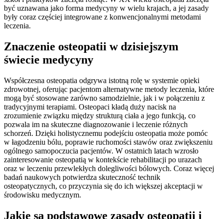
być uznawana jako forma medycyny w wielu krajach, a jej zasady
były coraz częściej integrowane z konwencjonalnymi metodami
leczenia.
Znaczenie osteopatii w dzisiejszym
świecie medycyny
Współczesna osteopatia odgrywa istotną rolę w systemie opieki
zdrowotnej, oferując pacjentom alternatywne metody leczenia, które
mogą być stosowane zarówno samodzielnie, jak i w połączeniu z
tradycyjnymi terapiami. Osteopaci kładą duży nacisk na
zrozumienie związku między strukturą ciała a jego funkcją, co
pozwala im na skuteczne diagnozowanie i leczenie różnych
schorzeń. Dzięki holistycznemu podejściu osteopatia może pomóc
w łagodzeniu bólu, poprawie ruchomości stawów oraz zwiększeniu
ogólnego samopoczucia pacjentów. W ostatnich latach wzrosło
zainteresowanie osteopatią w kontekście rehabilitacji po urazach
oraz w leczeniu przewlekłych dolegliwości bólowych. Coraz więcej
badań naukowych potwierdza skuteczność technik
osteopatycznych, co przyczynia się do ich większej akceptacji w
środowisku medycznym.
Jakie są podstawowe zasady osteopatii i