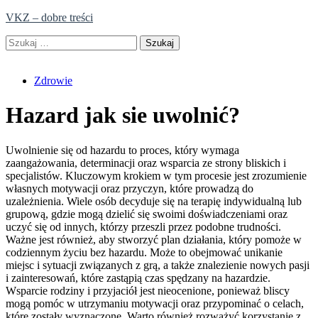
Skip
VKZ – dobre treści
to
Szukaj:
content
Zdrowie
Hazard jak sie uwolnić?
Uwolnienie się od hazardu to proces, który wymaga
zaangażowania, determinacji oraz wsparcia ze strony bliskich i
specjalistów. Kluczowym krokiem w tym procesie jest zrozumienie
własnych motywacji oraz przyczyn, które prowadzą do
uzależnienia. Wiele osób decyduje się na terapię indywidualną lub
grupową, gdzie mogą dzielić się swoimi doświadczeniami oraz
uczyć się od innych, którzy przeszli przez podobne trudności.
Ważne jest również, aby stworzyć plan działania, który pomoże w
codziennym życiu bez hazardu. Może to obejmować unikanie
miejsc i sytuacji związanych z grą, a także znalezienie nowych pasji
i zainteresowań, które zastąpią czas spędzany na hazardzie.
Wsparcie rodziny i przyjaciół jest nieocenione, ponieważ bliscy
mogą pomóc w utrzymaniu motywacji oraz przypominać o celach,
które zostały wyznaczone. Warto również rozważyć korzystanie z