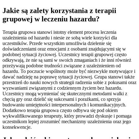
Jakie są zalety korzystania z terapii
grupowej w leczeniu hazardu?
Terapia grupowa stanowi istotny element procesu leczenia
uzależnienia od hazardu i niesie ze sobą wiele korzyści dla
uczestników. Przede wszystkim umożliwia dzielenie się
doświadczeniami oraz emocjami z osobami znajdującymi się w
podobnej sytuacji życiowej. Uczestnicy terapii grupowej często
odkrywają, że nie są sami w swoich zmaganiach i że inni również
przeżywają podobne trudności związane z uzależnieniem od
hazardu. To poczucie wspólnoty może być niezwykle motywujące i
dawać nadzieję na poprawę sytuacji życiowej. Grupa stanowi także
przestrzeń do nauki nowych strategii radzenia sobie z pokusami oraz
wyzwaniami związanymi z codziennym życiem bez hazardu.
Uczestnicy mogą wymieniać się skutecznymi metodami walki z
chęcią gry oraz dzielić się sukcesami i porażkami, co sprzyja
budowaniu umiejętności interpersonalnych i komunikacyjnych.
Dodatkowo terapia grupowa często odbywa się pod okiem
wykwalifikowanego terapeuty, który prowadzi dyskusje i pomaga
uczestnikom lepiej zrozumieć mechanizmy uzależnienia oraz jego
konsekwencje.