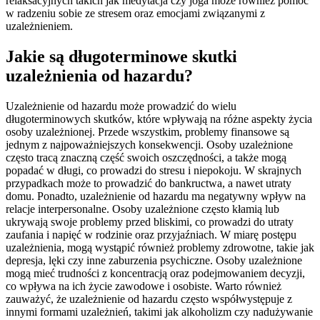
relaksacyjnych takich jak medytacja czy joga może również pomóc
w radzeniu sobie ze stresem oraz emocjami związanymi z
uzależnieniem.
Jakie są długoterminowe skutki
uzależnienia od hazardu?
Uzależnienie od hazardu może prowadzić do wielu
długoterminowych skutków, które wpływają na różne aspekty życia
osoby uzależnionej. Przede wszystkim, problemy finansowe są
jednym z najpoważniejszych konsekwencji. Osoby uzależnione
często tracą znaczną część swoich oszczędności, a także mogą
popadać w długi, co prowadzi do stresu i niepokoju. W skrajnych
przypadkach może to prowadzić do bankructwa, a nawet utraty
domu. Ponadto, uzależnienie od hazardu ma negatywny wpływ na
relacje interpersonalne. Osoby uzależnione często kłamią lub
ukrywają swoje problemy przed bliskimi, co prowadzi do utraty
zaufania i napięć w rodzinie oraz przyjaźniach. W miarę postępu
uzależnienia, mogą wystąpić również problemy zdrowotne, takie jak
depresja, lęki czy inne zaburzenia psychiczne. Osoby uzależnione
mogą mieć trudności z koncentracją oraz podejmowaniem decyzji,
co wpływa na ich życie zawodowe i osobiste. Warto również
zauważyć, że uzależnienie od hazardu często współwystępuje z
innymi formami uzależnień, takimi jak alkoholizm czy nadużywanie