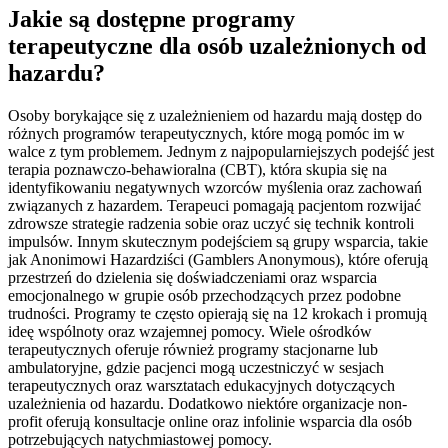
Jakie są dostępne programy
terapeutyczne dla osób uzależnionych od
hazardu?
Osoby borykające się z uzależnieniem od hazardu mają dostęp do
różnych programów terapeutycznych, które mogą pomóc im w
walce z tym problemem. Jednym z najpopularniejszych podejść jest
terapia poznawczo-behawioralna (CBT), która skupia się na
identyfikowaniu negatywnych wzorców myślenia oraz zachowań
związanych z hazardem. Terapeuci pomagają pacjentom rozwijać
zdrowsze strategie radzenia sobie oraz uczyć się technik kontroli
impulsów. Innym skutecznym podejściem są grupy wsparcia, takie
jak Anonimowi Hazardziści (Gamblers Anonymous), które oferują
przestrzeń do dzielenia się doświadczeniami oraz wsparcia
emocjonalnego w grupie osób przechodzących przez podobne
trudności. Programy te często opierają się na 12 krokach i promują
ideę wspólnoty oraz wzajemnej pomocy. Wiele ośrodków
terapeutycznych oferuje również programy stacjonarne lub
ambulatoryjne, gdzie pacjenci mogą uczestniczyć w sesjach
terapeutycznych oraz warsztatach edukacyjnych dotyczących
uzależnienia od hazardu. Dodatkowo niektóre organizacje non-
profit oferują konsultacje online oraz infolinie wsparcia dla osób
potrzebujących natychmiastowej pomocy.