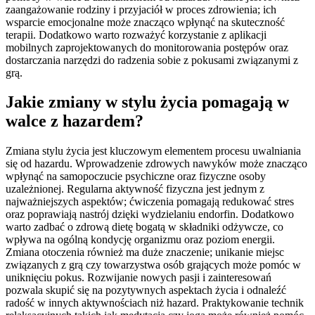
zaangażowanie rodziny i przyjaciół w proces zdrowienia; ich
wsparcie emocjonalne może znacząco wpłynąć na skuteczność
terapii. Dodatkowo warto rozważyć korzystanie z aplikacji
mobilnych zaprojektowanych do monitorowania postępów oraz
dostarczania narzędzi do radzenia sobie z pokusami związanymi z
grą.
Jakie zmiany w stylu życia pomagają w
walce z hazardem?
Zmiana stylu życia jest kluczowym elementem procesu uwalniania
się od hazardu. Wprowadzenie zdrowych nawyków może znacząco
wpłynąć na samopoczucie psychiczne oraz fizyczne osoby
uzależnionej. Regularna aktywność fizyczna jest jednym z
najważniejszych aspektów; ćwiczenia pomagają redukować stres
oraz poprawiają nastrój dzięki wydzielaniu endorfin. Dodatkowo
warto zadbać o zdrową dietę bogatą w składniki odżywcze, co
wpływa na ogólną kondycję organizmu oraz poziom energii.
Zmiana otoczenia również ma duże znaczenie; unikanie miejsc
związanych z grą czy towarzystwa osób grających może pomóc w
uniknięciu pokus. Rozwijanie nowych pasji i zainteresowań
pozwala skupić się na pozytywnych aspektach życia i odnaleźć
radość w innych aktywnościach niż hazard. Praktykowanie technik