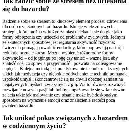
Jak radzić sobie ze stresem bez uciekania
się do hazardu?
Radzenie sobie ze stresem to kluczowy element procesu zdrowienia
dla osób uzależnionych od hazardu. Istnieje wiele zdrowych
strategii, które można wdrożyć zamiast uciekania się do gier jako
formy odprężenia czy ucieczki od problemów życiowych. Jednym
ze skutecznych sposobów jest regularna aktywność fizyczna;
ćwiczenia pomagają uwolnić endorfiny, które poprawiają nastrój i
redukują uczucie stresu. Można wybierać różnorodne formy
aktywności – od joggingu po jogę czy taniec – ważne jest, aby
znaleźć coś, co sprawia przyjemność i pozwala na odreagowanie
napięcia. Kolejną metodą jest praktykowanie technik relaksacyjnych
takich jak medytacja czy głębokie oddychanie; te techniki pomagają
uspokoić umysł i skoncentrować się na chwili obecnej zamiast na
negatywnych myślach związanych z grą. Warto również rozważyć
rozwijanie nowych pasji lub hobby; angażowanie się w kreatywne
zajęcia takie jak malowanie czy pisanie może być doskonałym
sposobem na wyrażenie emocji oraz znalezienie radości poza
światem hazardu.
Jak unikać pokus związanych z hazardem
w codziennym życiu?