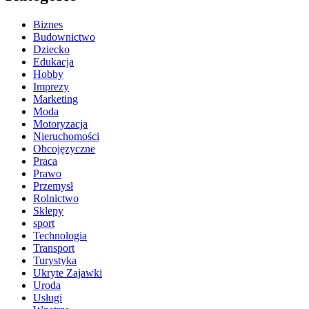
Biznes
Budownictwo
Dziecko
Edukacja
Hobby
Imprezy
Marketing
Moda
Motoryzacja
Nieruchomości
Obcojęzyczne
Praca
Prawo
Przemysł
Rolnictwo
Sklepy
sport
Technologia
Transport
Turystyka
Ukryte Zajawki
Uroda
Usługi