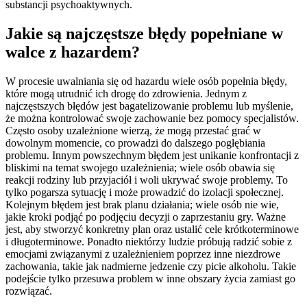
substancji psychoaktywnych.
Jakie są najczęstsze błędy popełniane w
walce z hazardem?
W procesie uwalniania się od hazardu wiele osób popełnia błędy,
które mogą utrudnić ich drogę do zdrowienia. Jednym z
najczęstszych błędów jest bagatelizowanie problemu lub myślenie,
że można kontrolować swoje zachowanie bez pomocy specjalistów.
Często osoby uzależnione wierzą, że mogą przestać grać w
dowolnym momencie, co prowadzi do dalszego pogłębiania
problemu. Innym powszechnym błędem jest unikanie konfrontacji z
bliskimi na temat swojego uzależnienia; wiele osób obawia się
reakcji rodziny lub przyjaciół i woli ukrywać swoje problemy. To
tylko pogarsza sytuację i może prowadzić do izolacji społecznej.
Kolejnym błędem jest brak planu działania; wiele osób nie wie,
jakie kroki podjąć po podjęciu decyzji o zaprzestaniu gry. Ważne
jest, aby stworzyć konkretny plan oraz ustalić cele krótkoterminowe
i długoterminowe. Ponadto niektórzy ludzie próbują radzić sobie z
emocjami związanymi z uzależnieniem poprzez inne niezdrowe
zachowania, takie jak nadmierne jedzenie czy picie alkoholu. Takie
podejście tylko przesuwa problem w inne obszary życia zamiast go
rozwiązać.