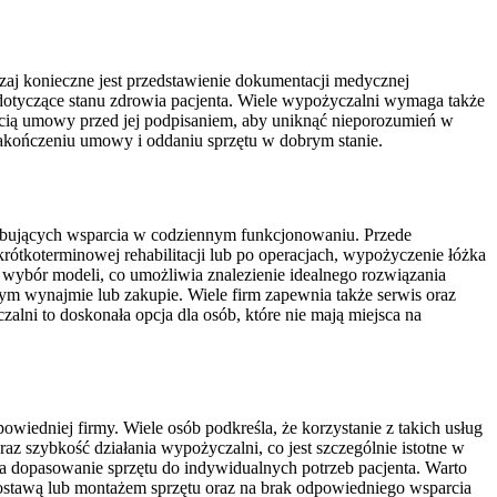
zaj konieczne jest przedstawienie dokumentacji medycznej
ne dotyczące stanu zdrowia pacjenta. Wiele wypożyczalni wymaga także
eścią umowy przed jej podpisaniem, aby uniknąć nieporozumień w
zakończeniu umowy i oddaniu sprzętu w dobrym stanie.
rzebujących wsparcia w codziennym funkcjonowaniu. Przede
rótkoterminowej rehabilitacji lub po operacjach, wypożyczenie łóżka
i wybór modeli, co umożliwia znalezienie idealnego rozwiązania
zym wynajmie lub zakupie. Wiele firm zapewnia także serwis oraz
zalni to doskonała opcja dla osób, które nie mają miejsca na
iedniej firmy. Wiele osób podkreśla, że korzystanie z takich usług
az szybkość działania wypożyczalni, co jest szczególnie istotne w
na dopasowanie sprzętu do indywidualnych potrzeb pacjenta. Warto
dostawą lub montażem sprzętu oraz na brak odpowiedniego wsparcia