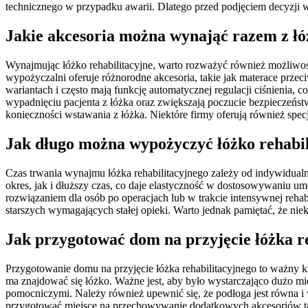
technicznego w przypadku awarii. Dlatego przed podjęciem decyzji 
Jakie akcesoria można wynająć razem z ł
Wynajmując łóżko rehabilitacyjne, warto rozważyć również możliwo
wypożyczalni oferuje różnorodne akcesoria, takie jak materace prze
wariantach i często mają funkcję automatycznej regulacji ciśnienia
wypadnięciu pacjenta z łóżka oraz zwiększają poczucie bezpieczeńs
konieczności wstawania z łóżka. Niektóre firmy oferują również spe
Jak długo można wypożyczyć łóżko rehabil
Czas trwania wynajmu łóżka rehabilitacyjnego zależy od indywidua
okres, jak i dłuższy czas, co daje elastyczność w dostosowywaniu u
rozwiązaniem dla osób po operacjach lub w trakcie intensywnej rehab
starszych wymagających stałej opieki. Warto jednak pamiętać, że ni
Jak przygotować dom na przyjęcie łóżka r
Przygotowanie domu na przyjęcie łóżka rehabilitacyjnego to ważny k
ma znajdować się łóżko. Ważne jest, aby było wystarczająco dużo 
pomocniczymi. Należy również upewnić się, że podłoga jest równa i 
przygotować miejsce na przechowywanie dodatkowych akcesoriów taki