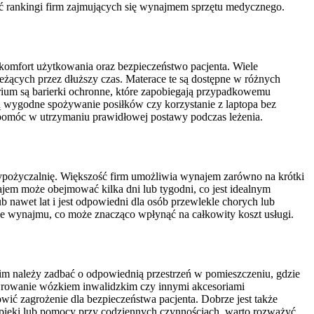
ić rankingi firm zajmujących się wynajmem sprzętu medycznego.
omfort użytkowania oraz bezpieczeństwo pacjenta. Wiele
eżących przez dłuższy czas. Materace te są dostępne w różnych
orium są barierki ochronne, które zapobiegają przypadkowemu
ją wygodne spożywanie posiłków czy korzystanie z laptopa bez
ą pomóc w utrzymaniu prawidłowej postawy podczas leżenia.
ypożyczalnię. Większość firm umożliwia wynajem zarówno na krótki
ajem może obejmować kilka dni lub tygodni, co jest idealnym
b nawet lat i jest odpowiedni dla osób przewlekle chorych lub
sie wynajmu, co może znacząco wpłynąć na całkowity koszt usługi.
kim należy zadbać o odpowiednią przestrzeń w pomieszczeniu, gdzie
ewrowanie wózkiem inwalidzkim czy innymi akcesoriami
ić zagrożenie dla bezpieczeństwa pacjenta. Dobrze jest także
opieki lub pomocy przy codziennych czynnościach, warto rozważyć