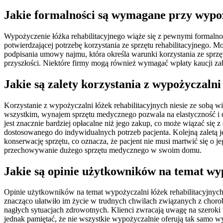
Jakie formalności są wymagane przy wypoż
Wypożyczenie łóżka rehabilitacyjnego wiąże się z pewnymi formalno
potwierdzającej potrzebę korzystania ze sprzętu rehabilitacyjnego. 
podpisania umowy najmu, która określa warunki korzystania ze sprz
przyszłości. Niektóre firmy mogą również wymagać wpłaty kaucji za
Jakie są zalety korzystania z wypożyczalni
Korzystanie z wypożyczalni łóżek rehabilitacyjnych niesie ze sobą 
wszystkim, wynajem sprzętu medycznego pozwala na elastyczność i do
jest znacznie bardziej opłacalne niż jego zakup, co może wiązać si
dostosowanego do indywidualnych potrzeb pacjenta. Kolejną zaletą j
konserwację sprzętu, co oznacza, że pacjent nie musi martwić się o j
przechowywanie dużego sprzętu medycznego w swoim domu.
Jakie są opinie użytkowników na temat wyp
Opinie użytkowników na temat wypożyczalni łóżek rehabilitacyjnych 
znacząco ułatwiło im życie w trudnych chwilach związanych z chorobą
nagłych sytuacjach zdrowotnych. Klienci zwracają uwagę na szeroki
jednak pamiętać, że nie wszystkie wypożyczalnie oferują tak samo w