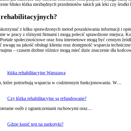
nie blisko łóżka niezbędnych przedmiotów takich jak leki czy środki 
 rehabilitacyjnych?
skorzystać z kilku sprawdzonych metod poszukiwania informacji i opin
enie w pracy z różnymi firmami i mogą polecić sprawdzone miejsca. Ko
i. Portale społecznościowe oraz fora internetowe mogą być cennym źró
ć uwagę na jakość obsługi klienta oraz dostępność wsparcia techniczn
ajmu – czasem drobne różnice mogą mieć duże znaczenie dla końcowe
łóżka rehabilitacyjne Warszawa
ób, które potrzebują wsparcia w codziennym funkcjonowaniu. W…
Czy łóżka rehabilitacyjne są refundowane?
wspieranie osób z ograniczeniami ruchowymi oraz…
Gdzie kupić test na narkotyki?