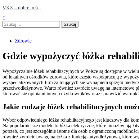
Skip
VKZ – dobre treści
to
content
Szukaj:
Zdrowie
Gdzie wypożyczyć łóżka rehabil
Wypożyczalnie łóżek rehabilitacyjnych w Polsce są dostępne w wiel
od lokalnych ośrodków zdrowia, które często współpracują z wypoży
wyspecjalizowanych firm zajmujących się wynajmem sprzętu medycznego
przeciwodleżynowe. Warto również zwrócić uwagę na internetowe pl
kierować się opiniami innych użytkowników oraz sprawdzić warunki
Jakie rodzaje łóżek rehabilitacyjnych mo
Wybór odpowiedniego łóżka rehabilitacyjnego jest kluczowy dla komfo
Najpopularniejsze modele to łóżka elektryczne, które umożliwiają ł
potrzeb, co jest szczególnie istotne dla osób z ograniczoną mobilno
również zwrócić uwagę na łóżka z funkcją antyodleżynową, które wyp