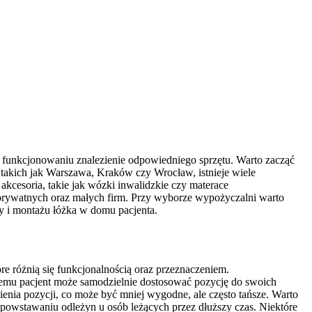
 funkcjonowaniu znalezienie odpowiedniego sprzętu. Warto zacząć
takich jak Warszawa, Kraków czy Wrocław, istnieje wiele
akcesoria, takie jak wózki inwalidzkie czy materace
prywatnych oraz małych firm. Przy wyborze wypożyczalni warto
y i montażu łóżka w domu pacjenta.
re różnią się funkcjonalnością oraz przeznaczeniem.
i temu pacjent może samodzielnie dostosować pozycję do swoich
ienia pozycji, co może być mniej wygodne, ale często tańsze. Warto
 powstawaniu odleżyn u osób leżących przez dłuższy czas. Niektóre