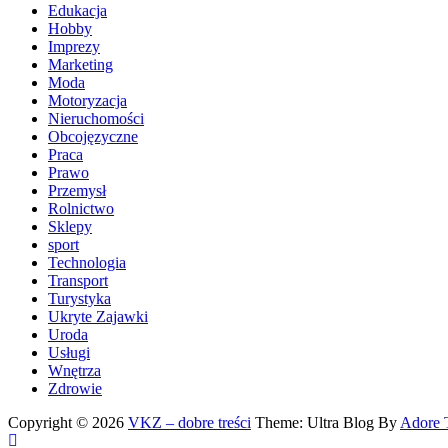
Edukacja
Hobby
Imprezy
Marketing
Moda
Motoryzacja
Nieruchomości
Obcojęzyczne
Praca
Prawo
Przemysł
Rolnictwo
Sklepy
sport
Technologia
Transport
Turystyka
Ukryte Zajawki
Uroda
Usługi
Wnętrza
Zdrowie
Copyright © 2026
VKZ – dobre treści
Theme: Ultra Blog By
Adore 