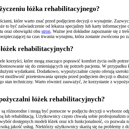
yczeniu łóżka rehabilitacyjnego?
ściami, które warto znać przed podjęciem decyzji o wynajmie. Zazwyc
Może to być zaświadczenie od lekarza specjalisty lub karty informacyj
ętu oraz obowiązki obu
stron
. Ważne jest dokładne zapoznanie się z tr
bezpieczającej na czas trwania wynajmu, która zostanie zwrócona po 
 łóżek rehabilitacyjnych?
wiele korzyści, które mogą znacząco poprawić komfort życia osób pot
stosowanie się do zmieniających się potrzeb pacjenta. W przypadku k
ę z dużymi wydatkami. Dodatkowo, wypożyczalnie często oferują szerok
est możliwość przetestowania sprzętu przed podjęciem decyzji o dłużs
ego stan techniczny. Warto również zauważyć, że korzystanie z wypożyc
ożyczalni łóżek rehabilitacyjnych?
są różnorodne i mogą być pomocne w podjęciu decyzji o wyborze odpow
 lub rehabilitacją. Użytkownicy często chwalą sobie profesjonalizm or
 wybór dostępnych modeli łóżek oraz ich funkcjonalność, co pozwala 
ysoką jakość usług. Niektórzy użytkownicy skarżą się na problemy z 