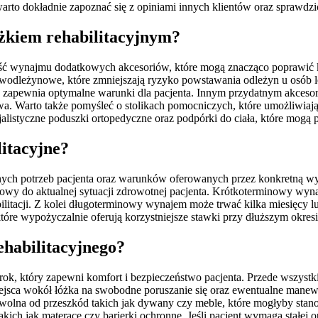
warto dokładnie zapoznać się z opiniami innych klientów oraz sprawdz
óżkiem rehabilitacyjnym?
ść wynajmu dodatkowych akcesoriów, które mogą znacząco poprawić k
ciwodleżynowe, które zmniejszają ryzyko powstawania odleżyn u osób l
, co zapewnia optymalne warunki dla pacjenta. Innym przydatnym akces
twa. Warto także pomyśleć o stolikach pomocniczych, które umożliwia
cjalistyczne poduszki ortopedyczne oraz podpórki do ciała, które mog
itacyjne?
lnych potrzeb pacjenta oraz warunków oferowanych przez konkretną w
mowy do aktualnej sytuacji zdrowotnej pacjenta. Krótkoterminowy wyn
ilitacji. Z kolei długoterminowy wynajem może trwać kilka miesięcy lu
ektóre wypożyczalnie oferują korzystniejsze stawki przy dłuższym okre
ehabilitacyjnego?
rok, który zapewni komfort i bezpieczeństwo pacjenta. Przede wszyst
miejsca wokół łóżka na swobodne poruszanie się oraz ewentualne man
wolna od przeszkód takich jak dywany czy meble, które mogłyby stanow
ch jak materace czy barierki ochronne. Jeśli pacjent wymaga stałej 