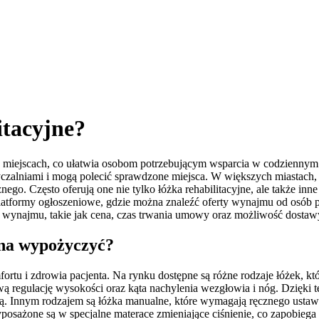
itacyjne?
u miejscach, co ułatwia osobom potrzebującym wsparcia w codziennym
czalniami i mogą polecić sprawdzone miejsca. W większych miastach, 
. Często oferują one nie tylko łóżka rehabilitacyjne, ale także inne 
atformy ogłoszeniowe, gdzie można znaleźć oferty wynajmu od osób 
 wynajmu, takie jak cena, czas trwania umowy oraz możliwość dostaw
żna wypożyczyć?
rtu i zdrowia pacjenta. Na rynku dostępne są różne rodzaje łóżek, któ
atwą regulację wysokości oraz kąta nachylenia wezgłowia i nóg. Dzięk
ścią. Innym rodzajem są łóżka manualne, które wymagają ręcznego ustaw
osażone są w specjalne materace zmieniające ciśnienie, co zapobiega