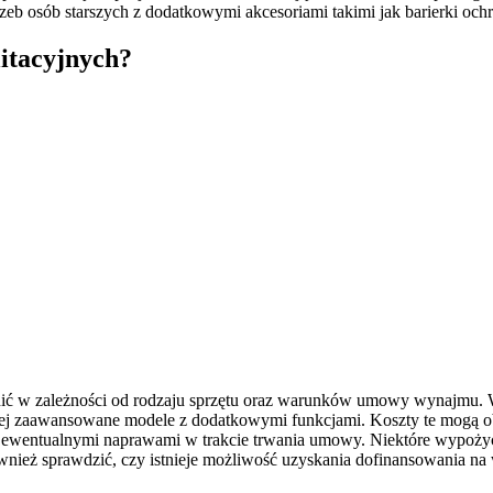
zeb osób starszych z dodatkowymi akcesoriami takimi jak barierki och
litacyjnych?
żnić w zależności od rodzaju sprzętu oraz warunków umowy wynajmu. 
ziej zaawansowane modele z dodatkowymi funkcjami. Koszty te mogą o
ewentualnymi naprawami w trakcie trwania umowy. Niektóre wypożycza
nież sprawdzić, czy istnieje możliwość uzyskania dofinansowania na 