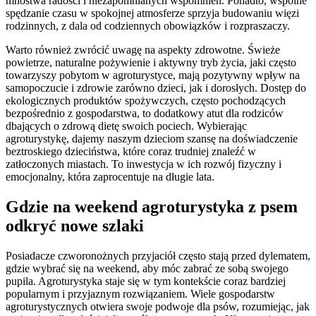
mnóstwa radości i niezapomnianych wspomnień. Ponadto, wspólne
spędzanie czasu w spokojnej atmosferze sprzyja budowaniu więzi
rodzinnych, z dala od codziennych obowiązków i rozpraszaczy.
Warto również zwrócić uwagę na aspekty zdrowotne. Świeże
powietrze, naturalne pożywienie i aktywny tryb życia, jaki często
towarzyszy pobytom w agroturystyce, mają pozytywny wpływ na
samopoczucie i zdrowie zarówno dzieci, jak i dorosłych. Dostęp do
ekologicznych produktów spożywczych, często pochodzących
bezpośrednio z gospodarstwa, to dodatkowy atut dla rodziców
dbających o zdrową dietę swoich pociech. Wybierając
agroturystykę, dajemy naszym dzieciom szansę na doświadczenie
beztroskiego dzieciństwa, które coraz trudniej znaleźć w
zatłoczonych miastach. To inwestycja w ich rozwój fizyczny i
emocjonalny, która zaprocentuje na długie lata.
Gdzie na weekend agroturystyka z psem
odkryć nowe szlaki
Posiadacze czworonożnych przyjaciół często stają przed dylematem,
gdzie wybrać się na weekend, aby móc zabrać ze sobą swojego
pupila. Agroturystyka staje się w tym kontekście coraz bardziej
popularnym i przyjaznym rozwiązaniem. Wiele gospodarstw
agroturystycznych otwiera swoje podwoje dla psów, rozumiejąc, jak