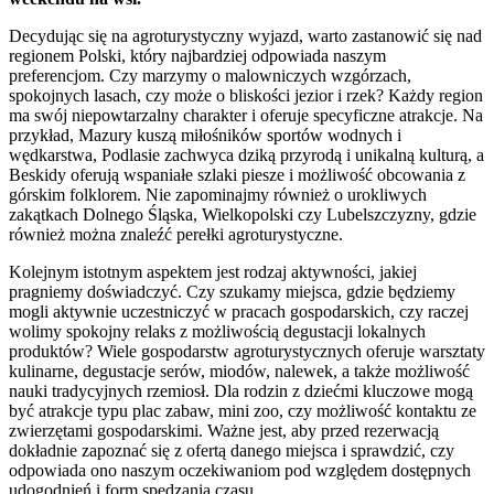
Decydując się na agroturystyczny wyjazd, warto zastanowić się nad
regionem Polski, który najbardziej odpowiada naszym
preferencjom. Czy marzymy o malowniczych wzgórzach,
spokojnych lasach, czy może o bliskości jezior i rzek? Każdy region
ma swój niepowtarzalny charakter i oferuje specyficzne atrakcje. Na
przykład, Mazury kuszą miłośników sportów wodnych i
wędkarstwa, Podlasie zachwyca dziką przyrodą i unikalną kulturą, a
Beskidy oferują wspaniałe szlaki piesze i możliwość obcowania z
górskim folklorem. Nie zapominajmy również o urokliwych
zakątkach Dolnego Śląska, Wielkopolski czy Lubelszczyzny, gdzie
również można znaleźć perełki agroturystyczne.
Kolejnym istotnym aspektem jest rodzaj aktywności, jakiej
pragniemy doświadczyć. Czy szukamy miejsca, gdzie będziemy
mogli aktywnie uczestniczyć w pracach gospodarskich, czy raczej
wolimy spokojny relaks z możliwością degustacji lokalnych
produktów? Wiele gospodarstw agroturystycznych oferuje warsztaty
kulinarne, degustacje serów, miodów, nalewek, a także możliwość
nauki tradycyjnych rzemiosł. Dla rodzin z dziećmi kluczowe mogą
być atrakcje typu plac zabaw, mini zoo, czy możliwość kontaktu ze
zwierzętami gospodarskimi. Ważne jest, aby przed rezerwacją
dokładnie zapoznać się z ofertą danego miejsca i sprawdzić, czy
odpowiada ono naszym oczekiwaniom pod względem dostępnych
udogodnień i form spędzania czasu.