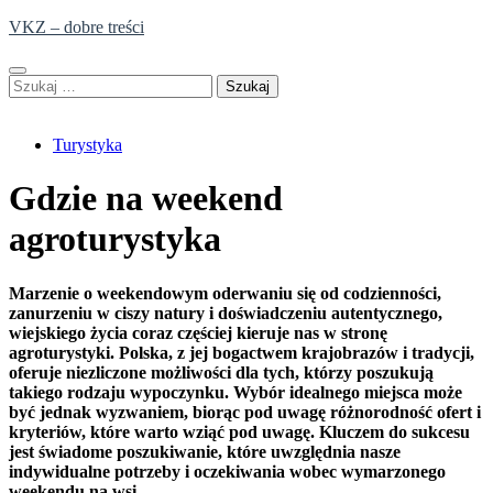
Skip
VKZ – dobre treści
to
content
Szukaj:
Turystyka
Gdzie na weekend
agroturystyka
Marzenie o weekendowym oderwaniu się od codzienności,
zanurzeniu w ciszy natury i doświadczeniu autentycznego,
wiejskiego życia coraz częściej kieruje nas w stronę
agroturystyki. Polska, z jej bogactwem krajobrazów i tradycji,
oferuje niezliczone możliwości dla tych, którzy poszukują
takiego rodzaju wypoczynku. Wybór idealnego miejsca może
być jednak wyzwaniem, biorąc pod uwagę różnorodność ofert i
kryteriów, które warto wziąć pod uwagę. Kluczem do sukcesu
jest świadome poszukiwanie, które uwzględnia nasze
indywidualne potrzeby i oczekiwania wobec wymarzonego
weekendu na wsi.