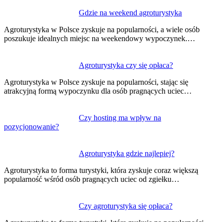
Nawigacja
Gdzie na weekend agroturystyka
wpisu
Agroturystyka w Polsce zyskuje na popularności, a wiele osób
poszukuje idealnych miejsc na weekendowy wypoczynek.…
Agroturystyka czy się opłaca?
Agroturystyka w Polsce zyskuje na popularności, stając się
atrakcyjną formą wypoczynku dla osób pragnących uciec…
Czy hosting ma wpływ na
pozycjonowanie?
Agroturystyka gdzie najlepiej?
Agroturystyka to forma turystyki, która zyskuje coraz większą
popularność wśród osób pragnących uciec od zgiełku…
Czy agroturystyka się opłaca?