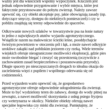
ważny jest dla właścicieli wspólny wypoczynek. Kluczem jest
jednak odpowiednie przygotowanie i wybór miejsca, które jest
faktycznie przystosowane do pobytu zwierząt. Należy zawsze
upewnić się, czy obiekt akceptuje psy, jakie obowiązują zasady (np.
dotyczące smyczy, dostępu do niektórych pomieszczeń) i czy w
pobliżu znajdują się tereny odpowiednie do spacerów.
Odkrywanie nowych szlaków w towarzystwie psa na łonie natury
to jedno z największych atutów wyjazdu agroturystycznego.
Wsiądźcie razem na malownicze ścieżki leśne, pooddychajcie
świeżym powietrzem w otoczeniu pól i łąk, a może nawet odkryjcie
urokliwe zakątki nad pobliskim jeziorem czy rzeką. Wiele terenów
wiejskich oferuje nieograniczone możliwości eksploracji, gdzie pies
może swobodnie biegać i cieszyć się przestrzenią (oczywiście z
zachowaniem zasad bezpieczeństwa i poszanowania przyrody).
Długie spacery po nieuczęszczanych drogach to idealna okazja do
zacieśnienia więzi z pupilem i wspólnego oderwania się od
codzienności.
Przed wyjazdem warto upewnić się, że gospodarstwo
agroturystyczne oferuje odpowiednie udogodnienia dla zwierząt.
Może to być wydzielony teren do zabawy, dostęp do wody pitnej na
zewnątrz, a nawet możliwość skorzystania z usług psiego fryzjera
czy weterynarza w okolicy. Niektóre obiekty oferują nawet
specjalne legowiska czy miski dla zwierząt. Pamiętajmy, że