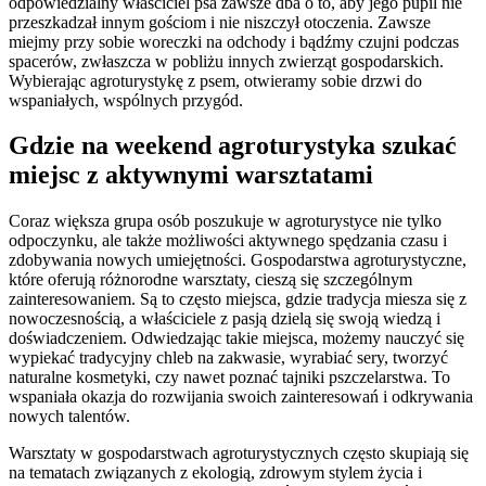
odpowiedzialny właściciel psa zawsze dba o to, aby jego pupil nie
przeszkadzał innym gościom i nie niszczył otoczenia. Zawsze
miejmy przy sobie woreczki na odchody i bądźmy czujni podczas
spacerów, zwłaszcza w pobliżu innych zwierząt gospodarskich.
Wybierając agroturystykę z psem, otwieramy sobie drzwi do
wspaniałych, wspólnych przygód.
Gdzie na weekend agroturystyka szukać
miejsc z aktywnymi warsztatami
Coraz większa grupa osób poszukuje w agroturystyce nie tylko
odpoczynku, ale także możliwości aktywnego spędzania czasu i
zdobywania nowych umiejętności. Gospodarstwa agroturystyczne,
które oferują różnorodne warsztaty, cieszą się szczególnym
zainteresowaniem. Są to często miejsca, gdzie tradycja miesza się z
nowoczesnością, a właściciele z pasją dzielą się swoją wiedzą i
doświadczeniem. Odwiedzając takie miejsca, możemy nauczyć się
wypiekać tradycyjny chleb na zakwasie, wyrabiać sery, tworzyć
naturalne kosmetyki, czy nawet poznać tajniki pszczelarstwa. To
wspaniała okazja do rozwijania swoich zainteresowań i odkrywania
nowych talentów.
Warsztaty w gospodarstwach agroturystycznych często skupiają się
na tematach związanych z ekologią, zdrowym stylem życia i