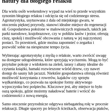
natury dla błogiego relaksu
Dla wielu osób weekendowy wypad na wieś to przede wszystkim
synonim błogiego relaksu i odcięcia się od codziennego stresu.
Agroturystyka, usytuowana z dala od miejskiego gwaru, w
otoczeniu pięknej przyrody, stanowi idealne miejsce do regeneracji
sił. Gospodarstwa położone w malowniczych regionach, takich jak
parki narodowe, krajobrazowe, czy w pobliżu lasów i jezior, oferują
ciszę, spokój i możliwość obcowania z naturą w jej najczystszej
postaci. To przestrzeń, gdzie można zapomnieć o zegarku i
pozwolić sobie na niespieszne tempo życia.
Wybierając agroturystykę z myślą o relaksie, warto zwrócić uwagę
na dostępne udogodnienia, które sprzyjają wyciszeniu. Mogą to być
przytulne pokoje z widokiem na zieleń, tarasy i altany idealne do
czytania książki, hamaki rozwieszone wśród drzew, czy nawet
dostęp do sauny lub jacuzzi. Niektóre gospodarstwa oferują również
możliwość korzystania z rowerów, kajaków czy sprzętu
wędkarskiego, co pozwala na spokojne formy aktywnego
wypoczynku bez pośpiechu. Kluczowe jest, aby miejsce to było
oazą spokoju, gdzie możemy naładować baterie i wrócić do
codzienności z nową energią.
Samo otoczenie przyrodnicze odgrywa niebagatelną rolę w procesie
relaksacji. Długie spacery po leśnych ścieżkach, obserwacja ptaków,