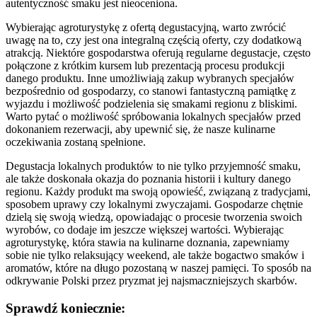
autentyczność smaku jest nieoceniona.
Wybierając agroturystykę z ofertą degustacyjną, warto zwrócić
uwagę na to, czy jest ona integralną częścią oferty, czy dodatkową
atrakcją. Niektóre gospodarstwa oferują regularne degustacje, często
połączone z krótkim kursem lub prezentacją procesu produkcji
danego produktu. Inne umożliwiają zakup wybranych specjałów
bezpośrednio od gospodarzy, co stanowi fantastyczną pamiątkę z
wyjazdu i możliwość podzielenia się smakami regionu z bliskimi.
Warto pytać o możliwość spróbowania lokalnych specjałów przed
dokonaniem rezerwacji, aby upewnić się, że nasze kulinarne
oczekiwania zostaną spełnione.
Degustacja lokalnych produktów to nie tylko przyjemność smaku,
ale także doskonała okazja do poznania historii i kultury danego
regionu. Każdy produkt ma swoją opowieść, związaną z tradycjami,
sposobem uprawy czy lokalnymi zwyczajami. Gospodarze chętnie
dzielą się swoją wiedzą, opowiadając o procesie tworzenia swoich
wyrobów, co dodaje im jeszcze większej wartości. Wybierając
agroturystykę, która stawia na kulinarne doznania, zapewniamy
sobie nie tylko relaksujący weekend, ale także bogactwo smaków i
aromatów, które na długo pozostaną w naszej pamięci. To sposób na
odkrywanie Polski przez pryzmat jej najsmaczniejszych skarbów.
Sprawdź koniecznie: