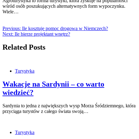
Agroturystyka to forma turystyki, która zyskuje na popularności
wśród osób poszukujących alternatywnych form wypoczynku.
Wiele…
Previous:
Ile kosztuje pomoc drogowa w Niemczech?
Next:
Ile bierze projektant wnętrz?
Related Posts
Turystyka
Wakacje na Sardynii – co warto
wiedzieć?
Sardynia to jedna z największych wysp Morza Śródziemnego, która
przyciąga turystów z całego świata swoją…
Turystyka