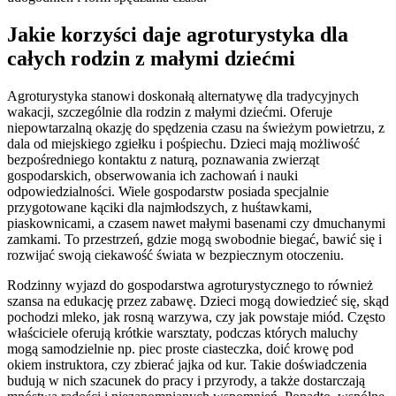
Jakie korzyści daje agroturystyka dla
całych rodzin z małymi dziećmi
Agroturystyka stanowi doskonałą alternatywę dla tradycyjnych
wakacji, szczególnie dla rodzin z małymi dziećmi. Oferuje
niepowtarzalną okazję do spędzenia czasu na świeżym powietrzu, z
dala od miejskiego zgiełku i pośpiechu. Dzieci mają możliwość
bezpośredniego kontaktu z naturą, poznawania zwierząt
gospodarskich, obserwowania ich zachowań i nauki
odpowiedzialności. Wiele gospodarstw posiada specjalnie
przygotowane kąciki dla najmłodszych, z huśtawkami,
piaskownicami, a czasem nawet małymi basenami czy dmuchanymi
zamkami. To przestrzeń, gdzie mogą swobodnie biegać, bawić się i
rozwijać swoją ciekawość świata w bezpiecznym otoczeniu.
Rodzinny wyjazd do gospodarstwa agroturystycznego to również
szansa na edukację przez zabawę. Dzieci mogą dowiedzieć się, skąd
pochodzi mleko, jak rosną warzywa, czy jak powstaje miód. Często
właściciele oferują krótkie warsztaty, podczas których maluchy
mogą samodzielnie np. piec proste ciasteczka, doić krowę pod
okiem instruktora, czy zbierać jajka od kur. Takie doświadczenia
budują w nich szacunek do pracy i przyrody, a także dostarczają