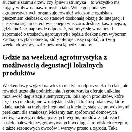
słuchanie szumu drzew czy śpiewu strumyka – to wszystko ma
kojący wpływ na nasz umysł i ciało. Wiele gospodarstw
agroturystycznych organizuje również wieczorne ogniska z
pieczeniem kiełbasek, co stanowi doskonałą okazję do integracji i
cieszenia się atmosferą wiejskiego wieczoru. Jeśli szukasz miejsca,
gdzie możesz naprawdę odpocząć, zanurzyć się w naturze i
zapomnieć o troskach, agroturystyka będzie doskonałym wyborem.
Zadbaj o wybór obiektu, który oferuje ciszę i spokój, a Twój
weekendowy wyjazd z pewnością będzie udany.
Gdzie na weekend agroturystyka z
możliwością degustacji lokalnych
produktów
Weekendowy wyjazd na wieś to nie tylko odpoczynek dla ciała, ale
również uczta dla podniebienia. Agroturystyka oferuje unikalną
możliwość degustacji autentycznych, lokalnych produktów, które
często są niedostępne w miejskich sklepach. Gospodarstwa, które
kładą nacisk na tradycję i regionalną kuchnię, stają się prawdziwymi
perełkami dla smakoszy. Możemy tam spróbować domowych
serów, świeżego mleka, pysznych wędlin, miodów z pobliskich
pasiek, nalewek przygotowywanych według staropolskich receptur,
a także sezonowych owoców i warzyw prosto z ogrodu. Taka