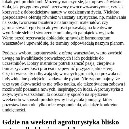
lokalnymi produktami. Możemy nauczyć się, jak uprawiać własne
zioła, jak przygotowywać przetwory owocowo-warzywne, czy jak
korzystać z dobrodziejstw natury w codziennym życiu. Niektóre
gospodarstwa oferują również warsztaty artystyczne, np. malowania
na szkle, tworzenia biżuterii z naturalnych materiałów, czy
garncarstwa. Tego typu aktywności pozwalają na kreatywne
wyrażenie siebie i stworzenie unikalnych pamiątek z wyjazdu.
Warto przed rezerwacją dokładnie sprawdzić harmonogram
warsztatów i upewnić się, że terminy odpowiadają naszym planom.
Podczas wyboru agroturystyki z ofertą warsztatów, warto zwrócić
uwagę na kwalifikacje prowadzących i ich podejście do
uczestników. Dobry instruktor potrafi zarazić pasją, cierpliwie
tłumaczyć zawiłości procesu i zapewnić przyjazną atmosferę.
Często warsztaty odbywają się w małych grupach, co pozwala na
indywidualne podejście i zadawanie pytań. Nie zapominajmy, że
tego typu aktywności to nie tylko nauka, ale także świetna zabawa i
możliwość poznania nowych, inspirujących ludzi. Agroturystyka z
aktywnymi warsztatami to doskonały sposób na spędzenie
weekendu w sposób produktywny i satysfakcjonujący, który
pozostawi nam nie tylko miłe wspomnienia, ale także konkretne
umiejętności.
Gdzie na weekend agroturystyka blisko