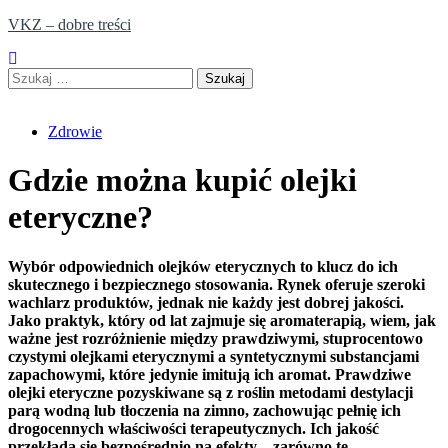
Skip
VKZ – dobre treści
to
content
Szukaj:
Zdrowie
Gdzie można kupić olejki
eteryczne?
Wybór odpowiednich olejków eterycznych to klucz do ich
skutecznego i bezpiecznego stosowania. Rynek oferuje szeroki
wachlarz produktów, jednak nie każdy jest dobrej jakości.
Jako praktyk, który od lat zajmuje się aromaterapią, wiem, jak
ważne jest rozróżnienie między prawdziwymi, stuprocentowo
czystymi olejkami eterycznymi a syntetycznymi substancjami
zapachowymi, które jedynie imitują ich aromat. Prawdziwe
olejki eteryczne pozyskiwane są z roślin metodami destylacji
parą wodną lub tłoczenia na zimno, zachowując pełnię ich
drogocennych właściwości terapeutycznych. Ich jakość
przekłada się bezpośrednio na efekty – zarówno te