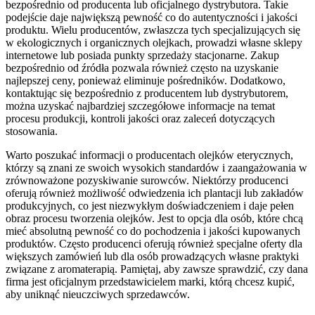
bezpośrednio od producenta lub oficjalnego dystrybutora. Takie
podejście daje największą pewność co do autentyczności i jakości
produktu. Wielu producentów, zwłaszcza tych specjalizujących się
w ekologicznych i organicznych olejkach, prowadzi własne sklepy
internetowe lub posiada punkty sprzedaży stacjonarne. Zakup
bezpośrednio od źródła pozwala również często na uzyskanie
najlepszej ceny, ponieważ eliminuje pośredników. Dodatkowo,
kontaktując się bezpośrednio z producentem lub dystrybutorem,
można uzyskać najbardziej szczegółowe informacje na temat
procesu produkcji, kontroli jakości oraz zaleceń dotyczących
stosowania.
Warto poszukać informacji o producentach olejków eterycznych,
którzy są znani ze swoich wysokich standardów i zaangażowania w
zrównoważone pozyskiwanie surowców. Niektórzy producenci
oferują również możliwość odwiedzenia ich plantacji lub zakładów
produkcyjnych, co jest niezwykłym doświadczeniem i daje pełen
obraz procesu tworzenia olejków. Jest to opcja dla osób, które chcą
mieć absolutną pewność co do pochodzenia i jakości kupowanych
produktów. Często producenci oferują również specjalne oferty dla
większych zamówień lub dla osób prowadzących własne praktyki
związane z aromaterapią. Pamiętaj, aby zawsze sprawdzić, czy dana
firma jest oficjalnym przedstawicielem marki, którą chcesz kupić,
aby uniknąć nieuczciwych sprzedawców.