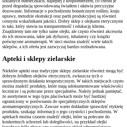
szklanych buteleczkach, najlepiej z kroplomierzem, co chroni je
przed degradacją spowodowaną światłem i ułatwia precyzyjne
dozowanie. Informacje o pochodzeniu botanicznym rośliny, kraju
uprawy, metodzie ekstrakcji oraz partii produkcyjnej są również
cennymi wskaźnikami jakości. Dobry sklep z olejkami eterycznymi
to taki, który stawia na transparentność i edukację klienta.
Znajdziemy tam nie tylko same olejki, ale często również akcesoria
do ich stosowania, takie jak dyfuzory, inhalatory czy książki
poświęcone aromaterapii. W sieci można znaleźć wiele takich
sklepów, a ich oferta jest zazwyczaj bardzo rozbudowana.
Apteki i sklepy zielarskie
Niektóre apteki oraz tradycyjne sklepy zielarskie również mogą być
dobrym źródłem olejków eterycznych, zwłaszcza tych o
sprawdzonym działaniu terapeutycznym. W takich miejscach często
można znaleźć produkty, które mają udokumentowane właściwości
lecznicze i są polecane przez specjalistów. Należy jednak pamiętać,
że asortyment w tego typu placówkach może być bardziej
ograniczony w porównaniu do specjalistycznych sklepów
aromaterapeutycznych. Zawsze warto dokładnie sprawdzić etykietę
produktu, szukając informacji o jego czystości i pochodzeniu. W
aptekach można czasem znaleźć olejki, które są polecane do
konkretnych schorzeń lub dolegliwości, na przykład olejki
łagodzące bóle głowy czy wspierające układ odpornościowy.