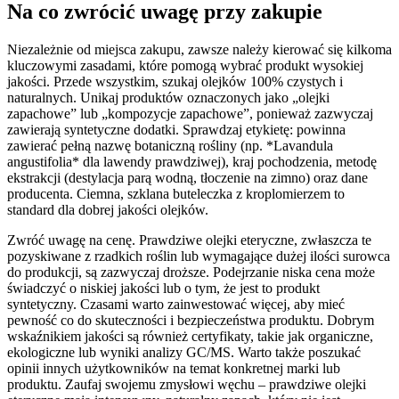
Na co zwrócić uwagę przy zakupie
Niezależnie od miejsca zakupu, zawsze należy kierować się kilkoma
kluczowymi zasadami, które pomogą wybrać produkt wysokiej
jakości. Przede wszystkim, szukaj olejków 100% czystych i
naturalnych. Unikaj produktów oznaczonych jako „olejki
zapachowe” lub „kompozycje zapachowe”, ponieważ zazwyczaj
zawierają syntetyczne dodatki. Sprawdzaj etykietę: powinna
zawierać pełną nazwę botaniczną rośliny (np. *Lavandula
angustifolia* dla lawendy prawdziwej), kraj pochodzenia, metodę
ekstrakcji (destylacja parą wodną, tłoczenie na zimno) oraz dane
producenta. Ciemna, szklana buteleczka z kroplomierzem to
standard dla dobrej jakości olejków.
Zwróć uwagę na cenę. Prawdziwe olejki eteryczne, zwłaszcza te
pozyskiwane z rzadkich roślin lub wymagające dużej ilości surowca
do produkcji, są zazwyczaj droższe. Podejrzanie niska cena może
świadczyć o niskiej jakości lub o tym, że jest to produkt
syntetyczny. Czasami warto zainwestować więcej, aby mieć
pewność co do skuteczności i bezpieczeństwa produktu. Dobrym
wskaźnikiem jakości są również certyfikaty, takie jak organiczne,
ekologiczne lub wyniki analizy GC/MS. Warto także poszukać
opinii innych użytkowników na temat konkretnej marki lub
produktu. Zaufaj swojemu zmysłowi węchu – prawdziwe olejki