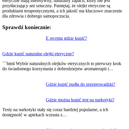
eteryczne mają intensywny, naturalny zapach, który nie jest
przytłaczający ani sztuczny. Pamiętaj, że olejki eteryczne są
produktami terapeutycznymi, a ich jakość ma kluczowe znaczenie
dla zdrowia i dobrego samopoczucia.
Sprawdź koniecznie:
Nawigacja
E recepta gdzie kupić?
wpisu
Gdzie kupić naturalne olejki eteryczne?
```html Wybór naturalnych olejków eterycznych to pierwszy krok
do świadomego korzystania z dobrodziejstw aromaterapii i…
Gdzie kupić pudła do przeprowadzki?
Gdzie można kupić test na narkotyki?
Testy na narkotyki stały się coraz bardziej popularne, a ich
dostępność w aptekach wzrasta z…