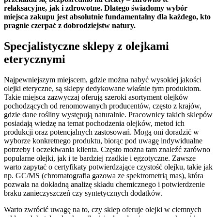
relaksacyjne, jak i zdrowotne. Dlatego świadomy wybór
miejsca zakupu jest absolutnie fundamentalny dla każdego, kto
pragnie czerpać z dobrodziejstw natury.
Specjalistyczne sklepy z olejkami
eterycznymi
Najpewniejszym miejscem, gdzie można nabyć wysokiej jakości
olejki eteryczne, są sklepy dedykowane właśnie tym produktom.
Takie miejsca zazwyczaj oferują szeroki asortyment olejków
pochodzących od renomowanych producentów, często z krajów,
gdzie dane rośliny występują naturalnie. Pracownicy takich sklepów
posiadają wiedzę na temat pochodzenia olejków, metod ich
produkcji oraz potencjalnych zastosowań. Mogą oni doradzić w
wyborze konkretnego produktu, biorąc pod uwagę indywidualne
potrzeby i oczekiwania klienta. Często można tam znaleźć zarówno
popularne olejki, jak i te bardziej rzadkie i egzotyczne. Zawsze
warto zapytać o certyfikaty potwierdzające czystość olejku, takie jak
np. GC/MS (chromatografia gazowa ze spektrometrią mas), która
pozwala na dokładną analizę składu chemicznego i potwierdzenie
braku zanieczyszczeń czy syntetycznych dodatków.
Warto zwrócić uwagę na to, czy sklep oferuje olejki w ciemnych