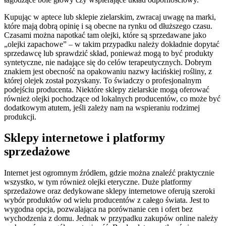
Kupując w aptece lub sklepie zielarskim, zwracaj uwagę na marki,
które mają dobrą opinię i są obecne na rynku od dłuższego czasu.
Czasami można napotkać tam olejki, które są sprzedawane jako
„olejki zapachowe” – w takim przypadku należy dokładnie dopytać
sprzedawcę lub sprawdzić skład, ponieważ mogą to być produkty
syntetyczne, nie nadające się do celów terapeutycznych. Dobrym
znakiem jest obecność na opakowaniu nazwy łacińskiej rośliny, z
której olejek został pozyskany. To świadczy o profesjonalnym
podejściu producenta. Niektóre sklepy zielarskie mogą oferować
również olejki pochodzące od lokalnych producentów, co może być
dodatkowym atutem, jeśli zależy nam na wspieraniu rodzimej
produkcji.
Sklepy internetowe i platformy
sprzedażowe
Internet jest ogromnym źródłem, gdzie można znaleźć praktycznie
wszystko, w tym również olejki eteryczne. Duże platformy
sprzedażowe oraz dedykowane sklepy internetowe oferują szeroki
wybór produktów od wielu producentów z całego świata. Jest to
wygodna opcja, pozwalająca na porównanie cen i ofert bez
wychodzenia z domu. Jednak w przypadku zakupów online należy