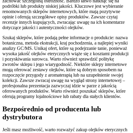
zachować szczególną ostrożność. Bardzo łatwo natknąć się na
podróbki lub produkty niskiej jakości. Kluczowe jest wybieranie
renomowanych sklepów internetowych, które mają pozytywne
opinie i oferują szczegółowe opisy produktów. Zawsze czytaj
recenzje innych kupujących, zwracając uwagę na ich komentarze
dotyczące jakości i autentyczności olejków.
Szukaj sklepów, które podają pełne informacje o produkcie: nazwa
botaniczna, metoda ekstrakcji, kraj pochodzenia, a najlepiej wyniki
analizy GC/MS. Unikaj ofert, które są podejrzanie tanie, ponieważ
wysoka jakość olejków eterycznych wiąże się z kosztami produkcji
i pozyskiwania surowca. Warto również sprawdzić politykę
zwrotów sklepu i jego wiarygodność. Niektóre sklepy internetowe
mogą oferować zestawy olejków, które są dobrym sposobem na
rozpoczęcie przygody z aromaterapią lub na uzupełnienie swojej
kolekcji. Zawsze zwracaj uwagę na wygląd strony internetowej –
profesjonalna prezentacja zazwyczaj idzie w parze z jakością
oferowanych produktów. Warto również poszukać sklepów, które
oferują programy lojalnościowe lub rabaty dla stałych klientów.
Bezpośrednio od producenta lub
dystrybutora
Jeśli masz możliwość, warto rozważyć zakup olejków eterycznych