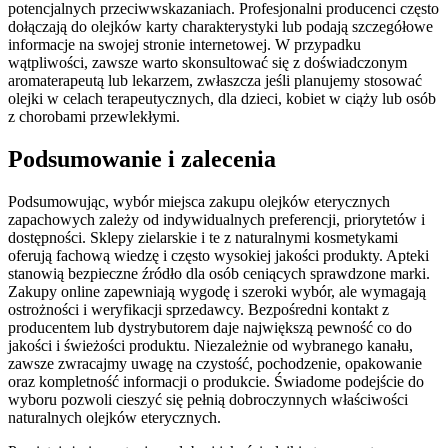
potencjalnych przeciwwskazaniach. Profesjonalni producenci często
dołączają do olejków karty charakterystyki lub podają szczegółowe
informacje na swojej stronie internetowej. W przypadku
wątpliwości, zawsze warto skonsultować się z doświadczonym
aromaterapeutą lub lekarzem, zwłaszcza jeśli planujemy stosować
olejki w celach terapeutycznych, dla dzieci, kobiet w ciąży lub osób
z chorobami przewlekłymi.
Podsumowanie i zalecenia
Podsumowując, wybór miejsca zakupu olejków eterycznych
zapachowych zależy od indywidualnych preferencji, priorytetów i
dostępności. Sklepy zielarskie i te z naturalnymi kosmetykami
oferują fachową wiedzę i często wysokiej jakości produkty. Apteki
stanowią bezpieczne źródło dla osób ceniących sprawdzone marki.
Zakupy online zapewniają wygodę i szeroki wybór, ale wymagają
ostrożności i weryfikacji sprzedawcy. Bezpośredni kontakt z
producentem lub dystrybutorem daje największą pewność co do
jakości i świeżości produktu. Niezależnie od wybranego kanału,
zawsze zwracajmy uwagę na czystość, pochodzenie, opakowanie
oraz kompletność informacji o produkcie. Świadome podejście do
wyboru pozwoli cieszyć się pełnią dobroczynnych właściwości
naturalnych olejków eterycznych.