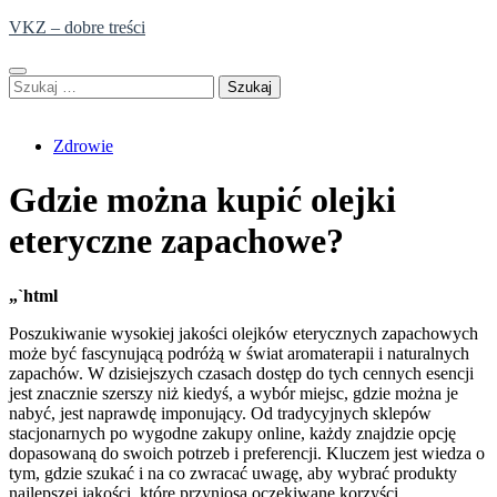
Skip
VKZ – dobre treści
to
content
Szukaj:
Zdrowie
Gdzie można kupić olejki
eteryczne zapachowe?
„`html
Poszukiwanie wysokiej jakości olejków eterycznych zapachowych
może być fascynującą podróżą w świat aromaterapii i naturalnych
zapachów. W dzisiejszych czasach dostęp do tych cennych esencji
jest znacznie szerszy niż kiedyś, a wybór miejsc, gdzie można je
nabyć, jest naprawdę imponujący. Od tradycyjnych sklepów
stacjonarnych po wygodne zakupy online, każdy znajdzie opcję
dopasowaną do swoich potrzeb i preferencji. Kluczem jest wiedza o
tym, gdzie szukać i na co zwracać uwagę, aby wybrać produkty
najlepszej jakości, które przyniosą oczekiwane korzyści.