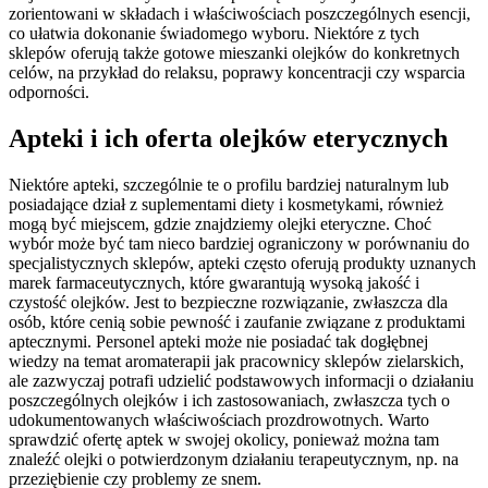
zorientowani w składach i właściwościach poszczególnych esencji,
co ułatwia dokonanie świadomego wyboru. Niektóre z tych
sklepów oferują także gotowe mieszanki olejków do konkretnych
celów, na przykład do relaksu, poprawy koncentracji czy wsparcia
odporności.
Apteki i ich oferta olejków eterycznych
Niektóre apteki, szczególnie te o profilu bardziej naturalnym lub
posiadające dział z suplementami diety i kosmetykami, również
mogą być miejscem, gdzie znajdziemy olejki eteryczne. Choć
wybór może być tam nieco bardziej ograniczony w porównaniu do
specjalistycznych sklepów, apteki często oferują produkty uznanych
marek farmaceutycznych, które gwarantują wysoką jakość i
czystość olejków. Jest to bezpieczne rozwiązanie, zwłaszcza dla
osób, które cenią sobie pewność i zaufanie związane z produktami
aptecznymi. Personel apteki może nie posiadać tak dogłębnej
wiedzy na temat aromaterapii jak pracownicy sklepów zielarskich,
ale zazwyczaj potrafi udzielić podstawowych informacji o działaniu
poszczególnych olejków i ich zastosowaniach, zwłaszcza tych o
udokumentowanych właściwościach prozdrowotnych. Warto
sprawdzić ofertę aptek w swojej okolicy, ponieważ można tam
znaleźć olejki o potwierdzonym działaniu terapeutycznym, np. na
przeziębienie czy problemy ze snem.