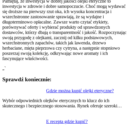
Pamiętaj, że inwestycja w dobrej jakości olejki eteryczne to
inwestycja w zdrowie i dobre samopoczucie. Choć mogą wydawać
się droższe na pierwszy rzut oka, ich wysoka koncentracja i
wszechstronne zastosowanie sprawiają, że są wydajne i
długoterminowo opłacalne. Zawsze warto czytać etykiety,
porównywać oferty i wybierać produkty od sprawdzonych
dostawców, którzy dbają o transparentność i jakość. Rozpoczynając
swoją przygodę z olejkami, zacznij od kilku podstawowych,
wszechstronnych zapachów, takich jak lawenda, drzewo
herbaciane, mięta pieprzowa czy cytryna, a następnie stopniowo
poszerzaj swoją kolekcję, odkrywając nowe aromaty i ich
fascynujące właściwości.
„`
Sprawdź koniecznie:
Nawigacja
Gdzie można kupić olejki eteryczne?
wpisu
Wybór odpowiednich olejków eterycznych to klucz do ich
skutecznego i bezpiecznego stosowania. Rynek oferuje szeroki…
E recepta gdzie kupić?