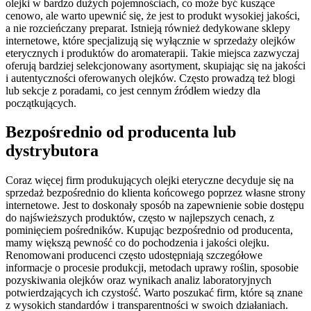
olejki w bardzo dużych pojemnościach, co może być kuszące
cenowo, ale warto upewnić się, że jest to produkt wysokiej jakości,
a nie rozcieńczany preparat. Istnieją również dedykowane sklepy
internetowe, które specjalizują się wyłącznie w sprzedaży olejków
eterycznych i produktów do aromaterapii. Takie miejsca zazwyczaj
oferują bardziej selekcjonowany asortyment, skupiając się na jakości
i autentyczności oferowanych olejków. Często prowadzą też blogi
lub sekcje z poradami, co jest cennym źródłem wiedzy dla
początkujących.
Bezpośrednio od producenta lub
dystrybutora
Coraz więcej firm produkujących olejki eteryczne decyduje się na
sprzedaż bezpośrednio do klienta końcowego poprzez własne strony
internetowe. Jest to doskonały sposób na zapewnienie sobie dostępu
do najświeższych produktów, często w najlepszych cenach, z
pominięciem pośredników. Kupując bezpośrednio od producenta,
mamy większą pewność co do pochodzenia i jakości olejku.
Renomowani producenci często udostępniają szczegółowe
informacje o procesie produkcji, metodach uprawy roślin, sposobie
pozyskiwania olejków oraz wynikach analiz laboratoryjnych
potwierdzających ich czystość. Warto poszukać firm, które są znane
z wysokich standardów i transparentności w swoich działaniach.