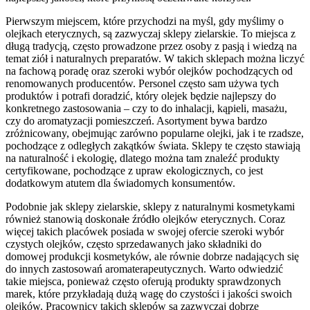
Pierwszym miejscem, które przychodzi na myśl, gdy myślimy o
olejkach eterycznych, są zazwyczaj sklepy zielarskie. To miejsca z
długą tradycją, często prowadzone przez osoby z pasją i wiedzą na
temat ziół i naturalnych preparatów. W takich sklepach można liczyć
na fachową poradę oraz szeroki wybór olejków pochodzących od
renomowanych producentów. Personel często sam używa tych
produktów i potrafi doradzić, który olejek będzie najlepszy do
konkretnego zastosowania – czy to do inhalacji, kąpieli, masażu,
czy do aromatyzacji pomieszczeń. Asortyment bywa bardzo
zróżnicowany, obejmując zarówno popularne olejki, jak i te rzadsze,
pochodzące z odległych zakątków świata. Sklepy te często stawiają
na naturalność i ekologię, dlatego można tam znaleźć produkty
certyfikowane, pochodzące z upraw ekologicznych, co jest
dodatkowym atutem dla świadomych konsumentów.
Podobnie jak sklepy zielarskie, sklepy z naturalnymi kosmetykami
również stanowią doskonałe źródło olejków eterycznych. Coraz
więcej takich placówek posiada w swojej ofercie szeroki wybór
czystych olejków, często sprzedawanych jako składniki do
domowej produkcji kosmetyków, ale równie dobrze nadających się
do innych zastosowań aromaterapeutycznych. Warto odwiedzić
takie miejsca, ponieważ często oferują produkty sprawdzonych
marek, które przykładają dużą wagę do czystości i jakości swoich
olejków. Pracownicy takich sklepów są zazwyczaj dobrze