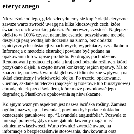
eterycznego
Niezależnie od tego, gdzie zdecydujemy się kupić olejki eteryczne,
zawsze warto zwrócić uwagę na kilka kluczowych cech, które
świadczą o ich wysokiej jakości. Po pierwsze, czystość. Najlepsze
olejki to w 100% czyste, naturalne esencje, pozyskiwane metodą
destylacji parą wodną lub tłoczenia na zimno, bez dodatku
syntetycznych substancji zapachowych, wypełniaczy czy alkoholu.
Informacja o metodzie ekstrakcji powinna być podana na
opakowaniu lub w opisie produktu. Po drugie, pochodzenie.
Renomowani producenci podają kraj pochodzenia rośliny, z której
pozyskano olejek, a często nawet konkretny region uprawy. Ma to
znaczenie, ponieważ warunki glebowe i klimatyczne wpływają na
skład chemiczny i właściwości olejku. Po trzecie, opakowanie.
Ciemne, szklane buteleczki (najczęściej fioletowe lub bursztynowe)
chronią olejek przed światłem, które może powodować jego
degradację. Plastikowe opakowania są niewskazane.
Kolejnym ważnym aspektem jest nazwa łacińska rośliny. Zamiast
ogólnej nazwy, np. „lawenda”, powinno być podane dokładne
oznaczenie gatunkowe, np. *Lavandula angustifolia*. Pozwala to
uniknąć pomyłek, gdyż różne gatunki lawendy mogą mieć
odmienne właściwości. Warto również zwrócić uwagę na
informacje o bezpieczeństwie stosowania, dawkowaniu oraz