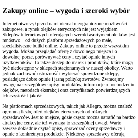
Zakupy online – wygoda i szeroki wybór
Internet otworzył przed nami niemal nieograniczone możliwości
zakupowe, a rynek olejków eterycznych nie jest wyjątkiem.
Sklepów internetowych oferujących szeroki asortyment olejków jest
mnóstwo – od dużych platform sprzedażowych po małe,
specjalistyczne butiki online. Zakupy online to przede wszystkim
wygoda. Można przeglądać ofertę z dowolnego miejsca i o
dowolnej porze, porównywać ceny i czytać opinie innych
użytkowników. To także dostęp do marek i produktów, które mogą
być niedostępne w sklepach stacjonarnych w naszej okolicy. Warto
jednak zachować ostrożność i wybierać sprawdzone sklepy,
posiadające dobre opinie i jasną politykę zwrotów. Zwracajmy
uwagę na szczegółowe opisy produktów, informacje o pochodzeniu
olejków, metodach ekstrakcji oraz certyfikatach potwierdzających
ich czystość i jakość.
Na platformach sprzedażowych, takich jak Allegro, można znaleźć
ogromną liczbę ofert olejków eterycznych od różnych
sprzedawców. Jest to miejsce, gdzie często można natrafić na bardzo
atrakcyjne ceny, ale też wymaga to szczególnej uwagi. Warto
zawsze dokładnie czytać opisy, sprawdzać oceny sprzedawcy i
opinie o konkretnym produkcie. Niektórzy sprzedawcy oferują