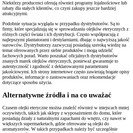
Niektórzy producenci oferują również programy lojalnościowe lub
rabaty dla stałych klientów, co czyni zakupy jeszcze bardziej
atrakcyjnymi.
Podobnie sytuacja wygląda w przypadku dystrybutorów. Są to
firmy, które specjalizują się w sprowadzaniu olejków eterycznych z
różnych części świata i ich dystrybucji. Często współpracują z
najlepszymi plantatorami i destylarniami, dbając o najwyższą jakość
surowców. Dystrybutorzy zazwyczaj posiadają szeroką wiedzę na
temat oferowanych przez siebie produktów i mogą udzielić
fachowych porad. Warto poszukać oficjalnych dystrybutorów
znanych marek olejków eterycznych, ponieważ gwarantuje to
autentyczność i zgodność z deklarowanymi parametrami
jakościowymi. Ich strony internetowe często zawierają bogate opisy
produktów, informacje o zastosowaniach oraz rekomendacje
dotyczące sposobu użycia.
Alternatywne źródła i na co uważać
Czasem olejki eteryczne można znaleźć również w miejscach mniej
oczywistych, takich jak sklepy z wyposażeniem do domu, które
posiadają działy z naturalnymi zapachami do wnętrz, czy nawet w
większych supermarketach, gdzie oferowane są olejki do
aromatyzerów. W takich przypadkach należy być szczególnie