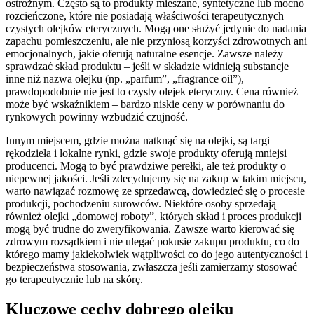
ostrożnym. Często są to produkty mieszane, syntetyczne lub mocno
rozcieńczone, które nie posiadają właściwości terapeutycznych
czystych olejków eterycznych. Mogą one służyć jedynie do nadania
zapachu pomieszczeniu, ale nie przyniosą korzyści zdrowotnych ani
emocjonalnych, jakie oferują naturalne esencje. Zawsze należy
sprawdzać skład produktu – jeśli w składzie widnieją substancje
inne niż nazwa olejku (np. „parfum”, „fragrance oil”),
prawdopodobnie nie jest to czysty olejek eteryczny. Cena również
może być wskaźnikiem – bardzo niskie ceny w porównaniu do
rynkowych powinny wzbudzić czujność.
Innym miejscem, gdzie można natknąć się na olejki, są targi
rękodzieła i lokalne rynki, gdzie swoje produkty oferują mniejsi
producenci. Mogą to być prawdziwe perełki, ale też produkty o
niepewnej jakości. Jeśli zdecydujemy się na zakup w takim miejscu,
warto nawiązać rozmowę ze sprzedawcą, dowiedzieć się o procesie
produkcji, pochodzeniu surowców. Niektóre osoby sprzedają
również olejki „domowej roboty”, których skład i proces produkcji
mogą być trudne do zweryfikowania. Zawsze warto kierować się
zdrowym rozsądkiem i nie ulegać pokusie zakupu produktu, co do
którego mamy jakiekolwiek wątpliwości co do jego autentyczności i
bezpieczeństwa stosowania, zwłaszcza jeśli zamierzamy stosować
go terapeutycznie lub na skórę.
Kluczowe cechy dobrego olejku