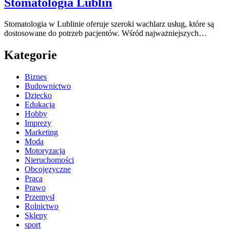
Stomatologia Lublin
Stomatologia w Lublinie oferuje szeroki wachlarz usług, które są
dostosowane do potrzeb pacjentów. Wśród najważniejszych…
Kategorie
Biznes
Budownictwo
Dziecko
Edukacja
Hobby
Imprezy
Marketing
Moda
Motoryzacja
Nieruchomości
Obcojęzyczne
Praca
Prawo
Przemysł
Rolnictwo
Sklepy
sport