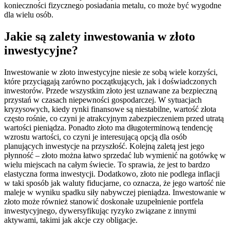
konieczności fizycznego posiadania metalu, co może być wygodne
dla wielu osób.
Jakie są zalety inwestowania w złoto
inwestycyjne?
Inwestowanie w złoto inwestycyjne niesie ze sobą wiele korzyści,
które przyciągają zarówno początkujących, jak i doświadczonych
inwestorów. Przede wszystkim złoto jest uznawane za bezpieczną
przystań w czasach niepewności gospodarczej. W sytuacjach
kryzysowych, kiedy rynki finansowe są niestabilne, wartość złota
często rośnie, co czyni je atrakcyjnym zabezpieczeniem przed utratą
wartości pieniądza. Ponadto złoto ma długoterminową tendencję
wzrostu wartości, co czyni je interesującą opcją dla osób
planujących inwestycje na przyszłość. Kolejną zaletą jest jego
płynność – złoto można łatwo sprzedać lub wymienić na gotówkę w
wielu miejscach na całym świecie. To sprawia, że jest to bardzo
elastyczna forma inwestycji. Dodatkowo, złoto nie podlega inflacji
w taki sposób jak waluty fiducjarne, co oznacza, że jego wartość nie
maleje w wyniku spadku siły nabywczej pieniądza. Inwestowanie w
złoto może również stanowić doskonałe uzupełnienie portfela
inwestycyjnego, dywersyfikując ryzyko związane z innymi
aktywami, takimi jak akcje czy obligacje.