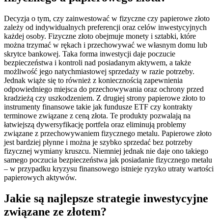
Decyzja o tym, czy zainwestować w fizyczne czy papierowe złoto
zależy od indywidualnych preferencji oraz celów inwestycyjnych
każdej osoby. Fizyczne złoto obejmuje monety i sztabki, które
można trzymać w rękach i przechowywać we własnym domu lub
skrytce bankowej. Taka forma inwestycji daje poczucie
bezpieczeństwa i kontroli nad posiadanym aktywem, a także
możliwość jego natychmiastowej sprzedaży w razie potrzeby.
Jednak wiąże się to również z koniecznością zapewnienia
odpowiedniego miejsca do przechowywania oraz ochrony przed
kradzieżą czy uszkodzeniem. Z drugiej strony papierowe złoto to
instrumenty finansowe takie jak fundusze ETF czy kontrakty
terminowe związane z ceną złota. Te produkty pozwalają na
łatwiejszą dywersyfikację portfela oraz eliminują problemy
związane z przechowywaniem fizycznego metalu. Papierowe złoto
jest bardziej płynne i można je szybko sprzedać bez potrzeby
fizycznej wymiany kruszcu. Niemniej jednak nie daje ono takiego
samego poczucia bezpieczeństwa jak posiadanie fizycznego metalu
– w przypadku kryzysu finansowego istnieje ryzyko utraty wartości
papierowych aktywów.
Jakie są najlepsze strategie inwestycyjne
związane ze złotem?