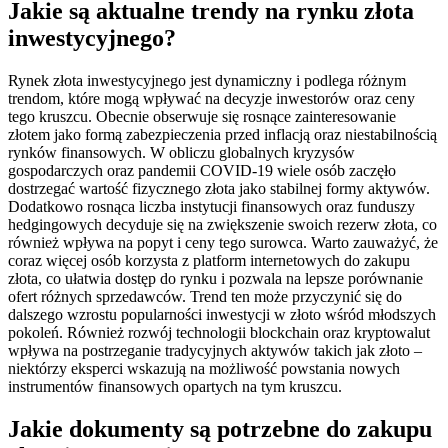
Jakie są aktualne trendy na rynku złota
inwestycyjnego?
Rynek złota inwestycyjnego jest dynamiczny i podlega różnym
trendom, które mogą wpływać na decyzje inwestorów oraz ceny
tego kruszcu. Obecnie obserwuje się rosnące zainteresowanie
złotem jako formą zabezpieczenia przed inflacją oraz niestabilnością
rynków finansowych. W obliczu globalnych kryzysów
gospodarczych oraz pandemii COVID-19 wiele osób zaczęło
dostrzegać wartość fizycznego złota jako stabilnej formy aktywów.
Dodatkowo rosnąca liczba instytucji finansowych oraz funduszy
hedgingowych decyduje się na zwiększenie swoich rezerw złota, co
również wpływa na popyt i ceny tego surowca. Warto zauważyć, że
coraz więcej osób korzysta z platform internetowych do zakupu
złota, co ułatwia dostęp do rynku i pozwala na lepsze porównanie
ofert różnych sprzedawców. Trend ten może przyczynić się do
dalszego wzrostu popularności inwestycji w złoto wśród młodszych
pokoleń. Również rozwój technologii blockchain oraz kryptowalut
wpływa na postrzeganie tradycyjnych aktywów takich jak złoto –
niektórzy eksperci wskazują na możliwość powstania nowych
instrumentów finansowych opartych na tym kruszcu.
Jakie dokumenty są potrzebne do zakupu