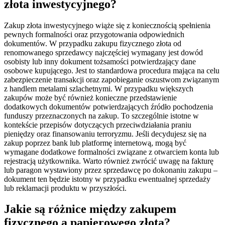
złota inwestycyjnego?
Zakup złota inwestycyjnego wiąże się z koniecznością spełnienia
pewnych formalności oraz przygotowania odpowiednich
dokumentów. W przypadku zakupu fizycznego złota od
renomowanego sprzedawcy najczęściej wymagany jest dowód
osobisty lub inny dokument tożsamości potwierdzający dane
osobowe kupującego. Jest to standardowa procedura mająca na celu
zabezpieczenie transakcji oraz zapobieganie oszustwom związanym
z handlem metalami szlachetnymi. W przypadku większych
zakupów może być również konieczne przedstawienie
dodatkowych dokumentów potwierdzających źródło pochodzenia
funduszy przeznaczonych na zakup. To szczególnie istotne w
kontekście przepisów dotyczących przeciwdziałania praniu
pieniędzy oraz finansowaniu terroryzmu. Jeśli decydujesz się na
zakup poprzez bank lub platformę internetową, mogą być
wymagane dodatkowe formalności związane z otwarciem konta lub
rejestracją użytkownika. Warto również zwrócić uwagę na fakturę
lub paragon wystawiony przez sprzedawcę po dokonaniu zakupu –
dokument ten będzie istotny w przypadku ewentualnej sprzedaży
lub reklamacji produktu w przyszłości.
Jakie są różnice między zakupem
fizycznego a papierowego złota?