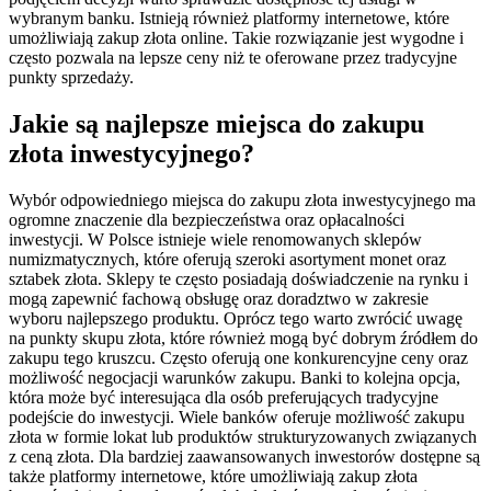
wybranym banku. Istnieją również platformy internetowe, które
umożliwiają zakup złota online. Takie rozwiązanie jest wygodne i
często pozwala na lepsze ceny niż te oferowane przez tradycyjne
punkty sprzedaży.
Jakie są najlepsze miejsca do zakupu
złota inwestycyjnego?
Wybór odpowiedniego miejsca do zakupu złota inwestycyjnego ma
ogromne znaczenie dla bezpieczeństwa oraz opłacalności
inwestycji. W Polsce istnieje wiele renomowanych sklepów
numizmatycznych, które oferują szeroki asortyment monet oraz
sztabek złota. Sklepy te często posiadają doświadczenie na rynku i
mogą zapewnić fachową obsługę oraz doradztwo w zakresie
wyboru najlepszego produktu. Oprócz tego warto zwrócić uwagę
na punkty skupu złota, które również mogą być dobrym źródłem do
zakupu tego kruszcu. Często oferują one konkurencyjne ceny oraz
możliwość negocjacji warunków zakupu. Banki to kolejna opcja,
która może być interesująca dla osób preferujących tradycyjne
podejście do inwestycji. Wiele banków oferuje możliwość zakupu
złota w formie lokat lub produktów strukturyzowanych związanych
z ceną złota. Dla bardziej zaawansowanych inwestorów dostępne są
także platformy internetowe, które umożliwiają zakup złota