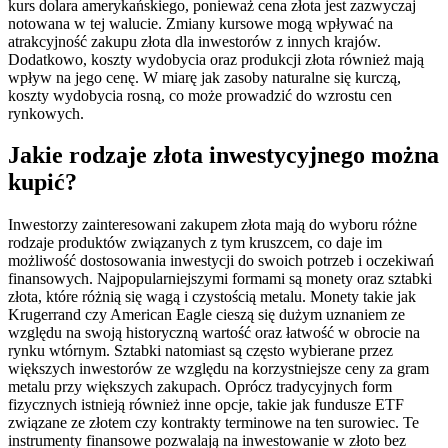
kurs dolara amerykańskiego, ponieważ cena złota jest zazwyczaj
notowana w tej walucie. Zmiany kursowe mogą wpływać na
atrakcyjność zakupu złota dla inwestorów z innych krajów.
Dodatkowo, koszty wydobycia oraz produkcji złota również mają
wpływ na jego cenę. W miarę jak zasoby naturalne się kurczą,
koszty wydobycia rosną, co może prowadzić do wzrostu cen
rynkowych.
Jakie rodzaje złota inwestycyjnego można
kupić?
Inwestorzy zainteresowani zakupem złota mają do wyboru różne
rodzaje produktów związanych z tym kruszcem, co daje im
możliwość dostosowania inwestycji do swoich potrzeb i oczekiwań
finansowych. Najpopularniejszymi formami są monety oraz sztabki
złota, które różnią się wagą i czystością metalu. Monety takie jak
Krugerrand czy American Eagle cieszą się dużym uznaniem ze
względu na swoją historyczną wartość oraz łatwość w obrocie na
rynku wtórnym. Sztabki natomiast są często wybierane przez
większych inwestorów ze względu na korzystniejsze ceny za gram
metalu przy większych zakupach. Oprócz tradycyjnych form
fizycznych istnieją również inne opcje, takie jak fundusze ETF
związane ze złotem czy kontrakty terminowe na ten surowiec. Te
instrumenty finansowe pozwalają na inwestowanie w złoto bez