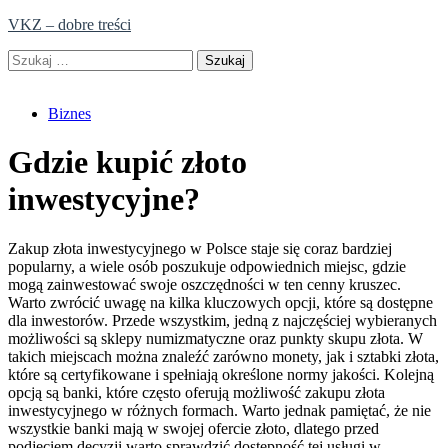
Skip
VKZ – dobre treści
to
Szukaj:
content
Biznes
Gdzie kupić złoto
inwestycyjne?
Zakup złota inwestycyjnego w Polsce staje się coraz bardziej
popularny, a wiele osób poszukuje odpowiednich miejsc, gdzie
mogą zainwestować swoje oszczędności w ten cenny kruszec.
Warto zwrócić uwagę na kilka kluczowych opcji, które są dostępne
dla inwestorów. Przede wszystkim, jedną z najczęściej wybieranych
możliwości są sklepy numizmatyczne oraz punkty skupu złota. W
takich miejscach można znaleźć zarówno monety, jak i sztabki złota,
które są certyfikowane i spełniają określone normy jakości. Kolejną
opcją są banki, które często oferują możliwość zakupu złota
inwestycyjnego w różnych formach. Warto jednak pamiętać, że nie
wszystkie banki mają w swojej ofercie złoto, dlatego przed
podjęciem decyzji warto sprawdzić dostępność tej usługi w