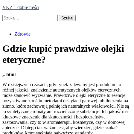
Skip
VKZ – dobre treści
to
Szukaj:
content
Zdrowie
Gdzie kupić prawdziwe olejki
eteryczne?
„`html
W dzisiejszych czasach, gdy rynek zalewany jest produktami o
różnej jakości, znalezienie autentycznych olejków eterycznych
może stanowić wyzwanie. Prawdziwe olejki eteryczne to esencje
pozyskiwane z roślin metodami destylacji parowej lub tłoczenia na
zimno, które zachowują pełnię ich naturalnych właściwości. Nie są
to syntetyczne aromaty ani rozcieńczone substancje. Ich jakość ma
kluczowe znaczenie dla skuteczności i bezpieczeństwa
zastosowania, czy to w aromaterapii, kosmetyce, czy w domowej
apteczce. Dlatego tak ważne jest, aby wiedzieć, gdzie szukać
produktów, które spełniają najwyższe standardy.