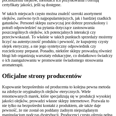
pochodzeniu olejków, metodach ich pozyskiwania i oferują
certyfikaty jakości, jeśli są dostępne.
W takich miejscach często można znaleźć szeroki asortyment
olejków, zarówno tych najpopularniejszych, jak i bardziej rzadkich
gatunków. Personel sklepu zazwyczaj jest dobrze przeszkolony i
potrafi odpowiedzieć na pytania dotyczące zastosowania
poszczególnych olejków, ich potencjalnych interakcji czy
przeciwwskazań. To właśnie w takich punktach sprzedaży możemy
liczyć na autentyczność produktu i pewność, że kupujemy czysty
olejek eteryczny, a nie jego syntetyczny odpowiednik czy
rozcieńczony preparat. Ponadto, niektóre sklepy prowadzą również
blogi lub organizują warsztaty edukacyjne, co dodatkowo świadczy
o ich zaangażowaniu w promowanie świadomego stosowania
aromaterapii.
Oficjalne strony producentów
Kupowanie bezpośrednio od producenta to kolejna pewna metoda
na zdobycie oryginalnych olejków eterycznych. Wiele
renomowanych marek, które specjalizują się w produkcji wysokiej
jakości olejków, prowadzi własne sklepy internetowe. Pozwala to
nie tylko na bezpośredni kontakt z produktem, ale także daje
pewność, że nie został on poddany żadnym niepożądanym
manipulacjom podczas dystrybucji. Producenci często oferują pełną