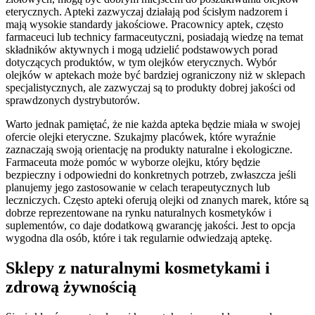
eterycznych. Apteki zazwyczaj działają pod ścisłym nadzorem i
mają wysokie standardy jakościowe. Pracownicy aptek, często
farmaceuci lub technicy farmaceutyczni, posiadają wiedzę na temat
składników aktywnych i mogą udzielić podstawowych porad
dotyczących produktów, w tym olejków eterycznych. Wybór
olejków w aptekach może być bardziej ograniczony niż w sklepach
specjalistycznych, ale zazwyczaj są to produkty dobrej jakości od
sprawdzonych dystrybutorów.
Warto jednak pamiętać, że nie każda apteka będzie miała w swojej
ofercie olejki eteryczne. Szukajmy placówek, które wyraźnie
zaznaczają swoją orientację na produkty naturalne i ekologiczne.
Farmaceuta może pomóc w wyborze olejku, który będzie
bezpieczny i odpowiedni do konkretnych potrzeb, zwłaszcza jeśli
planujemy jego zastosowanie w celach terapeutycznych lub
leczniczych. Często apteki oferują olejki od znanych marek, które są
dobrze reprezentowane na rynku naturalnych kosmetyków i
suplementów, co daje dodatkową gwarancję jakości. Jest to opcja
wygodna dla osób, które i tak regularnie odwiedzają aptekę.
Sklepy z naturalnymi kosmetykami i
zdrową żywnością