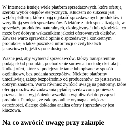
W Internecie istnieje wiele platform sprzedażowych, które oferują
szeroki wybór olejków eterycznych. Kluczem do sukcesu jest
wybór platform, które dbają o jakość sprzedawanych produktów i
weryfikują swoich sprzedawców. Niektóre z nich specjalizują się w
sprzedaży produktów naturalnych, ekologicznych lub rękodzieła, co
może być dobrym wskaźnikiem jakości oferowanych olejków.
Zawsze warto sprawdzić opinie o sprzedawcy i konkretnym
produkcie, a także poszukać informacji o certyfikatach
jakościowych, jeśli są one dostępne.
Ważne jest, aby wybierać sprzedawców, którzy transparentnie
podają skład produktu, pochodzenie surowca i metodę ekstrakcji.
Unikaj ofert, które są podejrzanie tanie lub opisane w sposób
ogólnikowy, bez podania szczegółów. Niektóre platformy
umożliwiają zakup bezpośrednio od producentów, co jest zawsze
dobrym znakiem. Warto również zwrócić uwagę na platformy, które
oferują możliwość zadawania pytań sprzedawcom, ponieważ
pozwala to na wyjaśnienie wszelkich wątpliwości dotyczących
produktu. Pamiętaj, że zakupy online wymagają większej
ostrożności, dlatego dokładna analiza oferty i sprzedawcy jest
kluczowa.
Na co zwrócić uwagę przy zakupie