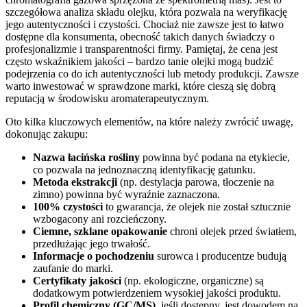
szczegółowa analiza składu olejku, która pozwala na weryfikację
jego autentyczności i czystości. Chociaż nie zawsze jest to łatwo
dostępne dla konsumenta, obecność takich danych świadczy o
profesjonalizmie i transparentności firmy. Pamiętaj, że cena jest
często wskaźnikiem jakości – bardzo tanie olejki mogą budzić
podejrzenia co do ich autentyczności lub metody produkcji. Zawsze
warto inwestować w sprawdzone marki, które cieszą się dobrą
reputacją w środowisku aromaterapeutycznym.
Oto kilka kluczowych elementów, na które należy zwrócić uwagę,
dokonując zakupu:
Nazwa łacińska rośliny
powinna być podana na etykiecie,
co pozwala na jednoznaczną identyfikację gatunku.
Metoda ekstrakcji
(np. destylacja parowa, tłoczenie na
zimno) powinna być wyraźnie zaznaczona.
100% czystości
to gwarancja, że olejek nie został sztucznie
wzbogacony ani rozcieńczony.
Ciemne, szklane opakowanie
chroni olejek przed światłem,
przedłużając jego trwałość.
Informacje o pochodzeniu
surowca i producentze budują
zaufanie do marki.
Certyfikaty jakości
(np. ekologiczne, organiczne) są
dodatkowym potwierdzeniem wysokiej jakości produktu.
Profil chemiczny (GC/MS)
, jeśli dostępny, jest dowodem na