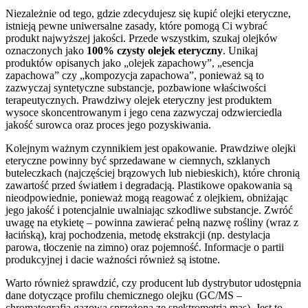
Niezależnie od tego, gdzie zdecydujesz się kupić olejki eteryczne,
istnieją pewne uniwersalne zasady, które pomogą Ci wybrać
produkt najwyższej jakości. Przede wszystkim, szukaj olejków
oznaczonych jako
100% czysty olejek eteryczny
. Unikaj
produktów opisanych jako „olejek zapachowy”, „esencja
zapachowa” czy „kompozycja zapachowa”, ponieważ są to
zazwyczaj syntetyczne substancje, pozbawione właściwości
terapeutycznych. Prawdziwy olejek eteryczny jest produktem
wysoce skoncentrowanym i jego cena zazwyczaj odzwierciedla
jakość surowca oraz proces jego pozyskiwania.
Kolejnym ważnym czynnikiem jest opakowanie. Prawdziwe olejki
eteryczne powinny być sprzedawane w ciemnych, szklanych
buteleczkach (najczęściej brązowych lub niebieskich), które chronią
zawartość przed światłem i degradacją. Plastikowe opakowania są
nieodpowiednie, ponieważ mogą reagować z olejkiem, obniżając
jego jakość i potencjalnie uwalniając szkodliwe substancje. Zwróć
uwagę na etykietę – powinna zawierać pełną nazwę rośliny (wraz z
łacińską), kraj pochodzenia, metodę ekstrakcji (np. destylacja
parowa, tłoczenie na zimno) oraz pojemność. Informacje o partii
produkcyjnej i dacie ważności również są istotne.
Warto również sprawdzić, czy producent lub dystrybutor udostępnia
dane dotyczące profilu chemicznego olejku (GC/MS –
chromatografia gazowa sprzężona ze spektrometrią mas). Jest to