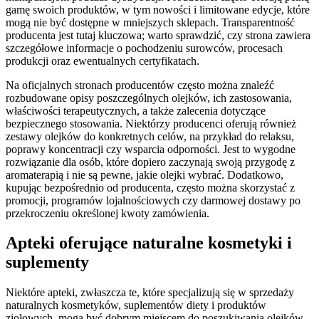
gamę swoich produktów, w tym nowości i limitowane edycje, które
mogą nie być dostępne w mniejszych sklepach. Transparentność
producenta jest tutaj kluczowa; warto sprawdzić, czy strona zawiera
szczegółowe informacje o pochodzeniu surowców, procesach
produkcji oraz ewentualnych certyfikatach.
Na oficjalnych stronach producentów często można znaleźć
rozbudowane opisy poszczególnych olejków, ich zastosowania,
właściwości terapeutycznych, a także zalecenia dotyczące
bezpiecznego stosowania. Niektórzy producenci oferują również
zestawy olejków do konkretnych celów, na przykład do relaksu,
poprawy koncentracji czy wsparcia odporności. Jest to wygodne
rozwiązanie dla osób, które dopiero zaczynają swoją przygodę z
aromaterapią i nie są pewne, jakie olejki wybrać. Dodatkowo,
kupując bezpośrednio od producenta, często można skorzystać z
promocji, programów lojalnościowych czy darmowej dostawy po
przekroczeniu określonej kwoty zamówienia.
Apteki oferujące naturalne kosmetyki i
suplementy
Niektóre apteki, zwłaszcza te, które specjalizują się w sprzedaży
naturalnych kosmetyków, suplementów diety i produktów
ziołowych, mogą być dobrym miejscem do poszukiwania olejków