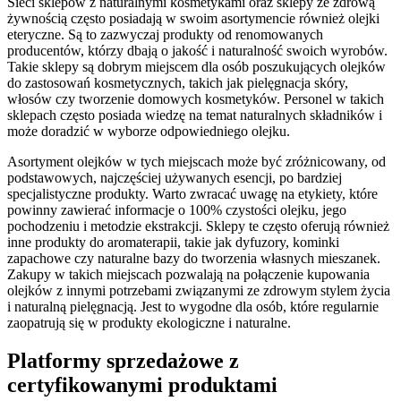
Sieci sklepów z naturalnymi kosmetykami oraz sklepy ze zdrową
żywnością często posiadają w swoim asortymencie również olejki
eteryczne. Są to zazwyczaj produkty od renomowanych
producentów, którzy dbają o jakość i naturalność swoich wyrobów.
Takie sklepy są dobrym miejscem dla osób poszukujących olejków
do zastosowań kosmetycznych, takich jak pielęgnacja skóry,
włosów czy tworzenie domowych kosmetyków. Personel w takich
sklepach często posiada wiedzę na temat naturalnych składników i
może doradzić w wyborze odpowiedniego olejku.
Asortyment olejków w tych miejscach może być zróżnicowany, od
podstawowych, najczęściej używanych esencji, po bardziej
specjalistyczne produkty. Warto zwracać uwagę na etykiety, które
powinny zawierać informacje o 100% czystości olejku, jego
pochodzeniu i metodzie ekstrakcji. Sklepy te często oferują również
inne produkty do aromaterapii, takie jak dyfuzory, kominki
zapachowe czy naturalne bazy do tworzenia własnych mieszanek.
Zakupy w takich miejscach pozwalają na połączenie kupowania
olejków z innymi potrzebami związanymi ze zdrowym stylem życia
i naturalną pielęgnacją. Jest to wygodne dla osób, które regularnie
zaopatrują się w produkty ekologiczne i naturalne.
Platformy sprzedażowe z
certyfikowanymi produktami