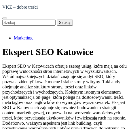
Skip
VKZ – dobre treści
to
content
Szukaj:
Marketing
Ekspert SEO Katowice
Ekspert SEO w Katowicach oferuje szereg usług, które mają na celu
poprawę widoczności stron internetowych w wyszukiwarkach.
Wśród najważniejszych działań znajduje się audyt SEO, który
pozwala zidentyfikować mocne i słabe strony witryny. Taki audyt
obejmuje analizę struktury strony, treści oraz linków
przychodzących i wychodzących. Kolejnym istotnym elementem
jest optymalizacja on-page, która polega na dostosowywaniu treści,
meta tagów oraz nagłówków do wymogów wyszukiwarek. Ekspert
SEO w Katowicach zajmuje się również budowaniem strategii
content marketingowej, co pozwala na tworzenie wartościowych
treści, które przyciągają użytkowników i zwiększają ruch na stronie.
Dodatkowo, ważnym aspektem jest link building, czyli
pozyskiwanie wartościowych linków prowadzących do witryny, co