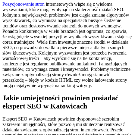
Pozycjonowanie stron
internetowych wiąże się z wieloma
wyzwaniami, które mogą wpłynąć na skuteczność działań SEO.
Jednym z największych problemów jest ciągła zmiana algorytmów
wyszukiwarek, co wymusza na specjalistach bieżące śledzenie
trendów oraz dostosowywanie strategii do nowych wymogów.
Ponadto konkurencja w wielu branżach jest ogromna, co sprawia,
że osiągnięcie wysokiej pozycji w wynikach wyszukiwania staje się
coraz trudniejsze. Wiele firm inwestuje znaczne środki w działania
SEO, co prowadzi do walki o pierwsze miejsca dla tych samych
słów kluczowych. Kolejnym wyzwaniem jest potrzeba tworzenia
wartościowej treści – aby wyróżnić się na tle konkurencji,
konieczne jest regularne publikowanie unikalnych i angażujących
materiałów, co wymaga czasu i kreatywności. Problemy techniczne
związane z optymalizacją strony również mogą stanowić
przeszkodę – błędy w kodzie HTML czy wolne ładowanie strony
mogą negatywnie wpłynąć na ranking witryny.
Jakie umiejętności powinien posiadać
ekspert SEO w Katowicach
Ekspert SEO w Katowicach powinien dysponować szerokim
zakresem umiejętności, które pozwolą mu skutecznie realizować
działania związane z optymalizacją stron internetowych. Przede