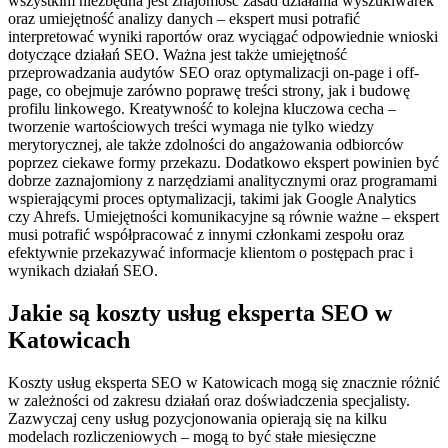
wszystkim niezbędna jest znajomość zasad działania wyszukiwarek
oraz umiejętność analizy danych – ekspert musi potrafić
interpretować wyniki raportów oraz wyciągać odpowiednie wnioski
dotyczące działań SEO. Ważna jest także umiejętność
przeprowadzania audytów SEO oraz optymalizacji on-page i off-
page, co obejmuje zarówno poprawę treści strony, jak i budowę
profilu linkowego. Kreatywność to kolejna kluczowa cecha –
tworzenie wartościowych treści wymaga nie tylko wiedzy
merytorycznej, ale także zdolności do angażowania odbiorców
poprzez ciekawe formy przekazu. Dodatkowo ekspert powinien być
dobrze zaznajomiony z narzędziami analitycznymi oraz programami
wspierającymi proces optymalizacji, takimi jak Google Analytics
czy Ahrefs. Umiejętności komunikacyjne są równie ważne – ekspert
musi potrafić współpracować z innymi członkami zespołu oraz
efektywnie przekazywać informacje klientom o postępach prac i
wynikach działań SEO.
Jakie są koszty usług eksperta SEO w
Katowicach
Koszty usług eksperta SEO w Katowicach mogą się znacznie różnić
w zależności od zakresu działań oraz doświadczenia specjalisty.
Zazwyczaj ceny usług pozycjonowania opierają się na kilku
modelach rozliczeniowych – mogą to być stałe miesięczne