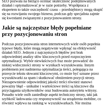
SEO pozwala na bieżąco oceniać skuteczność podejmowanych
działań i optymalizować je w razie potrzeby. Współpraca z
ekspertem to także oszczędność czasu – przedsiębiorcy mogą skupić
się na rozwijaniu swojego biznesu, podczas gdy specjalista zajmie
się kwestiami związanymi z pozycjonowaniem strony.
Jakie są najczęstsze błędy popełniane
przy pozycjonowaniu stron
Podczas pozycjonowania stron internetowych wiele osób popełnia
typowe błędy, które mogą negatywnie wpłynąć na efektywność
działań SEO. Jednym z najczęstszych błędów jest brak
odpowiedniej analizy słów kluczowych przed rozpoczęciem
optymalizacji. Wybór niewłaściwych fraz może prowadzić do
niskiej widoczności strony w wynikach wyszukiwania. Innym
problemem jest nadmierna optymalizacja treści, polegająca na
przesycie tekstu słowami kluczowymi, co może być uznane przez
wyszukiwarki za spam i skutkować obniżeniem pozycji strony.
Niezapewnienie odpowiedniej jakości treści również stanowi
poważny błąd – unikalne i wartościowe treści są kluczowe dla
przyciągania użytkowników oraz budowania autorytetu witryny.
Ponadto wiele osób zaniedbuje aspekt techniczny strony, taki jak
szybkość ładowania czy responsywność na urządzenia mobilne, co
również wpływa na ranking w wyszukiwarkach. Nie można