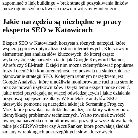
zapominać o link buildingu – brak strategii pozyskiwania linków
może ograniczyć możliwości rozwoju witryny w internecie.
Jakie narzędzia są niezbędne w pracy
eksperta SEO w Katowicach
Ekspert SEO w Katowicach korzysta z różnych narzędzi, które
wspierają proces optymalizacji stron internetowych. Kluczowym
elementem jest analiza słów kluczowych, do której często
wykorzystuje się narzędzia takie jak Google Keyword Planner,
Ahrefs czy SEMrush. Dzięki nim można zidentyfikować popularne
frazy i ocenić ich konkurencyjność, co pozwala na skuteczniejsze
planowanie strategii SEO. Kolejnym istotnym narzędziem jest
Google Analytics, które umożliwia monitorowanie ruchu na stronie
oraz zachowań użytkowników. Dzięki temu ekspert może ocenić,
jakie treści przyciągają najwięcej odwiedzających i jakie działania
przynoszą najlepsze rezultaty. W kontekście audytów SEO
niezwykle pomocne są narzędzia takie jak Screaming Frog czy
Moz, które pozwalają na dokładną analizę struktury witryny oraz
identyfikację problemów technicznych. Warto również zwrócić
uwagę na narzędzia do monitorowania pozycji w wyszukiwarkach,
takie jak SERPWatcher czy AccuRanker, które pozwalają śledzić
zmiany w rankingach poszczególnych słów kluczowych.