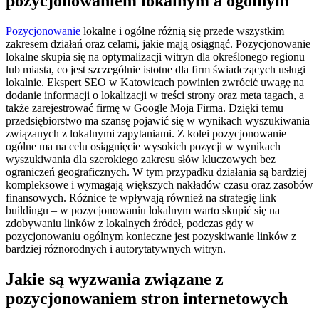
pozycjonowaniem lokalnym a ogólnym
Pozycjonowanie
lokalne i ogólne różnią się przede wszystkim
zakresem działań oraz celami, jakie mają osiągnąć. Pozycjonowanie
lokalne skupia się na optymalizacji witryn dla określonego regionu
lub miasta, co jest szczególnie istotne dla firm świadczących usługi
lokalnie. Ekspert SEO w Katowicach powinien zwrócić uwagę na
dodanie informacji o lokalizacji w treści strony oraz meta tagach, a
także zarejestrować firmę w Google Moja Firma. Dzięki temu
przedsiębiorstwo ma szansę pojawić się w wynikach wyszukiwania
związanych z lokalnymi zapytaniami. Z kolei pozycjonowanie
ogólne ma na celu osiągnięcie wysokich pozycji w wynikach
wyszukiwania dla szerokiego zakresu słów kluczowych bez
ograniczeń geograficznych. W tym przypadku działania są bardziej
kompleksowe i wymagają większych nakładów czasu oraz zasobów
finansowych. Różnice te wpływają również na strategię link
buildingu – w pozycjonowaniu lokalnym warto skupić się na
zdobywaniu linków z lokalnych źródeł, podczas gdy w
pozycjonowaniu ogólnym konieczne jest pozyskiwanie linków z
bardziej różnorodnych i autorytatywnych witryn.
Jakie są wyzwania związane z
pozycjonowaniem stron internetowych