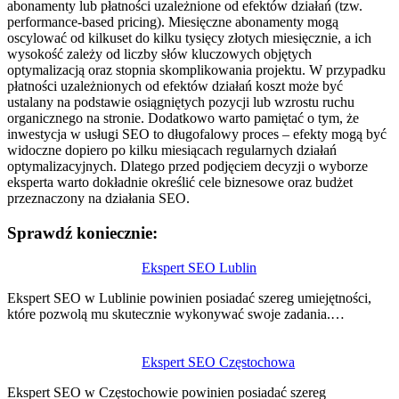
abonamenty lub płatności uzależnione od efektów działań (tzw.
performance-based pricing). Miesięczne abonamenty mogą
oscylować od kilkuset do kilku tysięcy złotych miesięcznie, a ich
wysokość zależy od liczby słów kluczowych objętych
optymalizacją oraz stopnia skomplikowania projektu. W przypadku
płatności uzależnionych od efektów działań koszt może być
ustalany na podstawie osiągniętych pozycji lub wzrostu ruchu
organicznego na stronie. Dodatkowo warto pamiętać o tym, że
inwestycja w usługi SEO to długofalowy proces – efekty mogą być
widoczne dopiero po kilku miesiącach regularnych działań
optymalizacyjnych. Dlatego przed podjęciem decyzji o wyborze
eksperta warto dokładnie określić cele biznesowe oraz budżet
przeznaczony na działania SEO.
Sprawdź koniecznie:
Nawigacja
Ekspert SEO Lublin
wpisu
Ekspert SEO w Lublinie powinien posiadać szereg umiejętności,
które pozwolą mu skutecznie wykonywać swoje zadania.…
Ekspert SEO Częstochowa
Ekspert SEO w Częstochowie powinien posiadać szereg