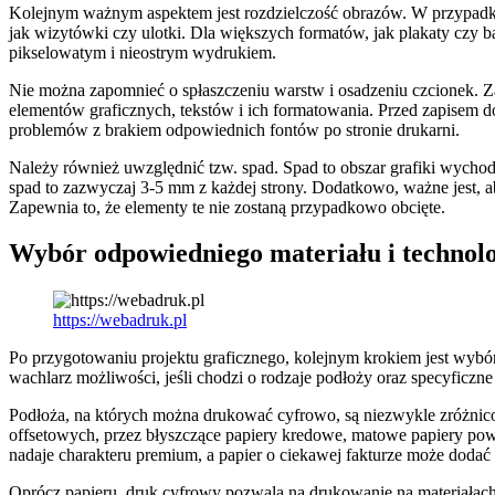
Kolejnym ważnym aspektem jest rozdzielczość obrazów. W przypadku d
jak wizytówki czy ulotki. Dla większych formatów, jak plakaty czy ba
pikselowatym i nieostrym wydrukiem.
Nie można zapomnieć o spłaszczeniu warstw i osadzeniu czcionek. Z
elementów graficznych, tekstów i ich formatowania. Przed zapisem d
problemów z brakiem odpowiednich fontów po stronie drukarni.
Należy również uwzględnić tzw. spad. Spad to obszar grafiki wychodzą
spad to zazwyczaj 3-5 mm z każdej strony. Dodatkowo, ważne jest, aby
Zapewnia to, że elementy te nie zostaną przypadkowo obcięte.
Wybór odpowiedniego materiału i technol
https://webadruk.pl
Po przygotowaniu projektu graficznego, kolejnym krokiem jest wybór
wachlarz możliwości, jeśli chodzi o rodzaje podłoży oraz specyficzn
Podłoża, na których można drukować cyfrowo, są niezwykle zróżnicow
offsetowych, przez błyszczące papiery kredowe, matowe papiery pow
nadaje charakteru premium, a papier o ciekawej fakturze może doda
Oprócz papieru, druk cyfrowy pozwala na drukowanie na materiałach t