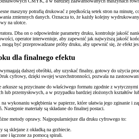
 podstawowych CMYK, a w bardziej zaawansowanych maszynach również
sne maszyny potrafią drukować z prędkością setek stron na minutę, c
kowania zmiennych danych. Oznacza to, że każdy kolejny wydrukowany 
owy na ulotce.
atora. Dba on o odpowiednie parametry druku, kontroluje jakość nani
wości, operator interweniuje, aby zapewnić jak najwyższą jakość ko
, mogą być przeprowadzane próby druku, aby upewnić się, że efekt je
u dla finalnego efektu
ymagają dalszej obróbki, aby uzyskać finalny, gotowy do użycia pro
. Druk cyfrowy, dzięki swojej wszechstronności, pozwala na zastosowan
arkusze są przycinane do właściwego formatu zgodnie z wytycznymi pr
h lub przemysłowych, a w przypadku bardziej złożonych kształtów lub
a wykonaniu wgłębienia w papierze, które ułatwia jego zginanie i zapo
 Następnie materiały są składane do finalnej postaci.
różne metody oprawy. Najpopularniejsze dla druku cyfrowego to:
 są sklejane z okładką na grzbiecie.
ane i łączone za pomocą spirali.