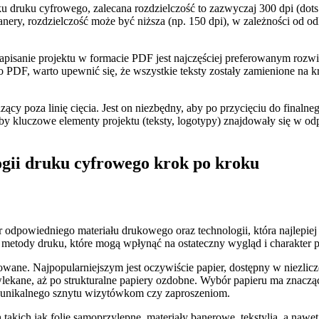
ruku cyfrowego, zalecana rozdzielczość to zazwyczaj 300 dpi (dots p
nery, rozdzielczość może być niższa (np. 150 dpi), w zależności od odl
apisanie projektu w formacie PDF jest najczęściej preferowanym roz
o PDF, warto upewnić się, że wszystkie teksty zostały zamienione na
cy poza linię cięcia. Jest on niezbędny, aby po przycięciu do finalne
 kluczowe elementy projektu (teksty, logotypy) znajdowały się w odpowi
ogii druku cyfrowego krok po kroku
 odpowiedniego materiału drukowego oraz technologii, która najlepie
e metody druku, które mogą wpłynąć na ostateczny wygląd i charakter 
ane. Najpopularniejszym jest oczywiście papier, dostępny w niezlicz
lekane, aż po strukturalne papiery ozdobne. Wybór papieru ma znacz
ć unikalnego sznytu wizytówkom czy zaproszeniom.
akich jak folie samoprzylepne, materiały banerowe, tekstylia, a nawe