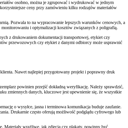
ateriałów osobno, można je zgrupować i wydrukować w jednym
 korzystniejsze ceny przy zamówieniu kilku rodzajów materiałów
rukarnią. Pozwala to na wypracowanie lepszych warunków cenowych, a
 monitorowaniu i optymalizacji kosztów związanych z poligrafią.
ych z drukowaniem dokumentacji transportowej, etykiet czy
entów przewozowych czy etykiet z danymi odbiorcy może usprawnić
i klienta. Nawet najlepiej przygotowany projekt i poprawny druk
emplarz powinien przejść dokładną weryfikację. Należy sprawdzić,
uku zmiennych danych, kluczowe jest upewnienie się, że wszystkie
rmację o wysyłce, jasna i terminowa komunikacja buduje zaufanie.
zania. Drukarnie często oferują możliwość podglądu cyfrowego lub
. Materiały wrażliwe, jak zdjęcia czy plakaty, powinny być