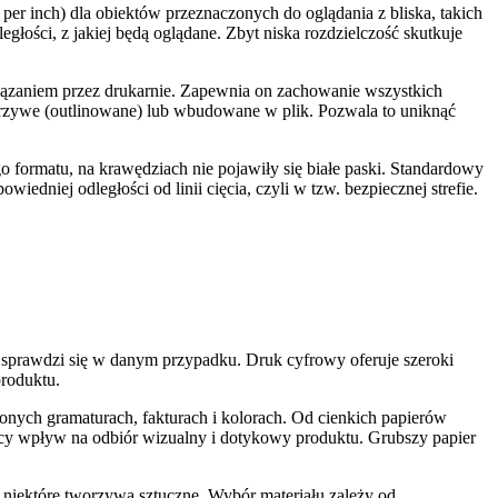
er inch) dla obiektów przeznaczonych do oglądania z bliska, takich
egłości, z jakiej będą oglądane. Zbyt niska rozdzielczość skutkuje
wiązaniem przez drukarnie. Zapewnia on zachowanie wszystkich
 krzywe (outlinowane) lub wbudowane w plik. Pozwala to uniknąć
go formatu, na krawędziach nie pojawiły się białe paski. Standardowy
edniej odległości od linii cięcia, czyli w tzw. bezpiecznej strefie.
j sprawdzi się w danym przypadku. Druk cyfrowy oferuje szeroki
produktu.
onych gramaturach, fakturach i kolorach. Od cienkich papierów
ący wpływ na odbiór wizualny i dotykowy produktu. Grubszy papier
t niektóre tworzywa sztuczne. Wybór materiału zależy od