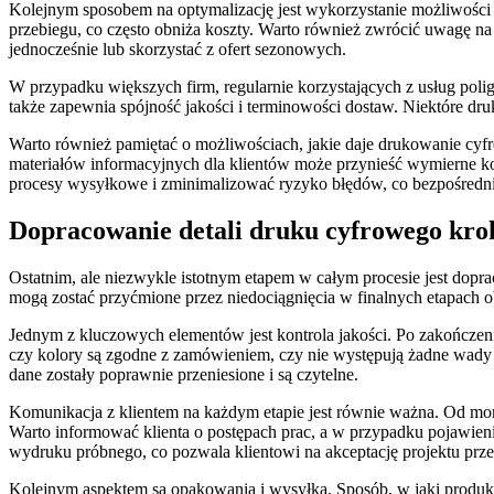
Kolejnym sposobem na optymalizację jest wykorzystanie możliwośc
przebiegu, co często obniża koszty. Warto również zwrócić uwagę na
jednocześnie lub skorzystać z ofert sezonowych.
W przypadku większych firm, regularnie korzystających z usług pol
także zapewnia spójność jakości i terminowości dostaw. Niektóre dru
Warto również pamiętać o możliwościach, jakie daje drukowanie cy
materiałów informacyjnych dla klientów może przynieść wymierne 
procesy wysyłkowe i zminimalizować ryzyko błędów, co bezpośrednio
Dopracowanie detali druku cyfrowego krok
Ostatnim, ale niezwykle istotnym etapem w całym procesie jest dopra
mogą zostać przyćmione przez niedociągnięcia w finalnych etapach o
Jednym z kluczowych elementów jest kontrola jakości. Po zakończe
czy kolory są zgodne z zamówieniem, czy nie występują żadne wady 
dane zostały poprawnie przeniesione i są czytelne.
Komunikacja z klientem na każdym etapie jest równie ważna. Od mome
Warto informować klienta o postępach prac, a w przypadku pojawien
wydruku próbnego, co pozwala klientowi na akceptację projektu prz
Kolejnym aspektem są opakowania i wysyłka. Sposób, w jaki produkt 