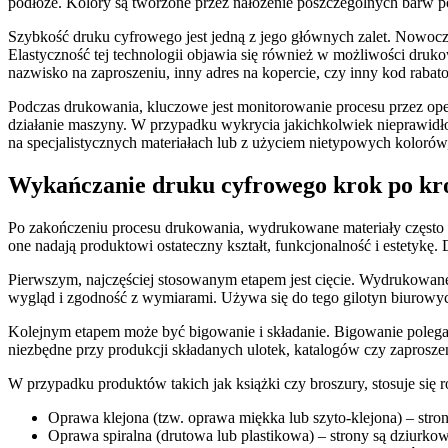
podłoże. Kolory są tworzone przez nałożenie poszczególnych barw
Szybkość druku cyfrowego jest jedną z jego głównych zalet. Nowocze
Elastyczność tej technologii objawia się również w możliwości dru
nazwisko na zaproszeniu, inny adres na kopercie, czy inny kod rabat
Podczas drukowania, kluczowe jest monitorowanie procesu przez oper
działanie maszyny. W przypadku wykrycia jakichkolwiek nieprawidło
na specjalistycznych materiałach lub z użyciem nietypowych kolorów
Wykańczanie druku cyfrowego krok po krok
Po zakończeniu procesu drukowania, wydrukowane materiały często w
one nadają produktowi ostateczny kształt, funkcjonalność i estetykę
Pierwszym, najczęściej stosowanym etapem jest cięcie. Wydrukowane 
wygląd i zgodność z wymiarami. Używa się do tego gilotyn biurowyc
Kolejnym etapem może być bigowanie i składanie. Bigowanie polega n
niezbędne przy produkcji składanych ulotek, katalogów czy zaproszeń.
W przypadku produktów takich jak książki czy broszury, stosuje się 
Oprawa klejona (tzw. oprawa miękka lub szyto-klejona) – strony
Oprawa spiralna (drutowa lub plastikowa) – strony są dziurkow