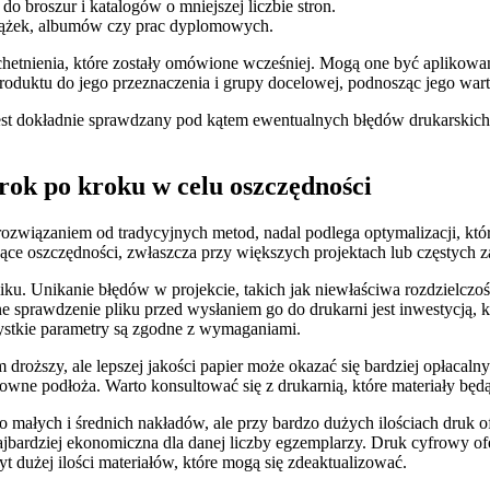
 broszur i katalogów o mniejszej liczbie stron.
siążek, albumów czy prac dyplomowych.
achetnienia, które zostały omówione wcześniej. Mogą one być aplikowa
duktu do jego przeznaczenia i grupy docelowej, podnosząc jego wart
jest dokładnie sprawdzany pod kątem ewentualnych błędów drukarskich,
ok po kroku w celu oszczędności
ozwiązaniem od tradycyjnych metod, nadal podlega optymalizacji, któ
ce oszczędności, zwłaszcza przy większych projektach lub częstych 
u. Unikanie błędów w projekcie, takich jak niewłaściwa rozdzielczoś
sprawdzenie pliku przed wysłaniem go do drukarni jest inwestycją, k
zystkie parametry są zgodne z wymaganiami.
ższy, ale lepszej jakości papier może okazać się bardziej opłacalny w
ztowne podłoża. Warto konsultować się z drukarnią, które materiały będ
 małych i średnich nakładów, ale przy bardzo dużych ilościach druk o
najbardziej ekonomiczna dla danej liczby egzemplarzy. Druk cyfrowy 
dużej ilości materiałów, które mogą się zdeaktualizować.