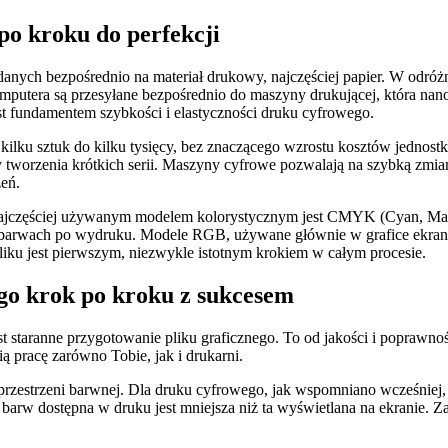
o kroku do perfekcji
anych bezpośrednio na materiał drukowy, najczęściej papier. W odróżn
mputera są przesyłane bezpośrednio do maszyny drukującej, która nan
st fundamentem szybkości i elastyczności druku cyfrowego.
lku sztuk do kilku tysięcy, bez znaczącego wzrostu kosztów jednostko
czy tworzenia krótkich serii. Maszyny cyfrowe pozwalają na szybką z
eń.
ajczęściej używanym modelem kolorystycznym jest CMYK (Cyan, Magent
w barwach po wydruku. Modele RGB, używane głównie w grafice ekra
iku jest pierwszym, niezwykle istotnym krokiem w całym procesie.
go krok po kroku z sukcesem
 staranne przygotowanie pliku graficznego. To od jakości i poprawno
ą pracę zarówno Tobie, jak i drukarni.
przestrzeni barwnej. Dla druku cyfrowego, jak wspomniano wcześnie
arw dostępna w druku jest mniejsza niż ta wyświetlana na ekranie. Z