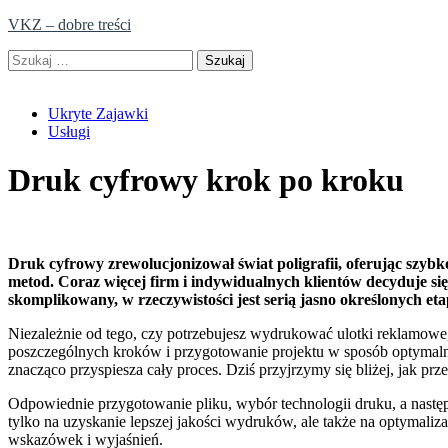
Skip
VKZ – dobre treści
to
Szukaj:
content
Ukryte Zajawki
Usługi
Druk cyfrowy krok po kroku
Druk cyfrowy zrewolucjonizował świat poligrafii, oferując szybko
metod. Coraz więcej firm i indywidualnych klientów decyduje się
skomplikowany, w rzeczywistości jest serią jasno określonych et
Niezależnie od tego, czy potrzebujesz wydrukować ulotki reklamowe
poszczególnych kroków i przygotowanie projektu w sposób optymalny 
znacząco przyspiesza cały proces. Dziś przyjrzymy się bliżej, jak p
Odpowiednie przygotowanie pliku, wybór technologii druku, a nastę
tylko na uzyskanie lepszej jakości wydruków, ale także na optymali
wskazówek i wyjaśnień.