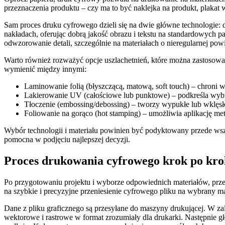
przeznaczenia produktu – czy ma to być naklejka na produkt, plakat
Sam proces druku cyfrowego dzieli się na dwie główne technologie: 
nakładach, oferując dobrą jakość obrazu i tekstu na standardowych 
odwzorowanie detali, szczególnie na materiałach o nieregularnej pow
Warto również rozważyć opcje uszlachetnień, które można zastosowa
wymienić między innymi:
Laminowanie folią (błyszczącą, matową, soft touch) – chroni
Lakierowanie UV (całościowe lub punktowe) – podkreśla wybra
Tłoczenie (embossing/debossing) – tworzy wypukłe lub wklęsłe 
Foliowanie na gorąco (hot stamping) – umożliwia aplikację me
Wybór technologii i materiału powinien być podyktowany przede ws
pomocna w podjęciu najlepszej decyzji.
Proces drukowania cyfrowego krok po kro
Po przygotowaniu projektu i wyborze odpowiednich materiałów, prz
na szybkie i precyzyjne przeniesienie cyfrowego pliku na wybrany mat
Dane z pliku graficznego są przesyłane do maszyny drukującej. W zal
wektorowe i rastrowe w format zrozumiały dla drukarki. Następnie 