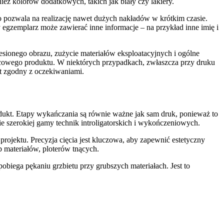
 kolorów dodatkowych, takich jak biały czy lakiery.
o pozwala na realizację nawet dużych nakładów w krótkim czasie.
egzemplarz może zawierać inne informacje – na przykład inne imię i
esionego obrazu, zużycie materiałów eksploatacyjnych i ogólne
ńcowego produktu. W niektórych przypadkach, zwłaszcza przy druku
st zgodny z oczekiwaniami.
dukt. Etapy wykańczania są równie ważne jak sam druk, ponieważ to
ie szerokiej gamy technik introligatorskich i wykończeniowych.
ojektu. Precyzja cięcia jest kluczowa, aby zapewnić estetyczny
 materiałów, ploterów tnących.
biega pękaniu grzbietu przy grubszych materiałach. Jest to