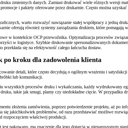
i druku zmiennych danych. Zamiast drukować wiele różnych wersji m
 promocje i pakiety oferowane przez drukarnie. Często można uzyskać
igraficznych, warto rozważyć nawiązanie stałej współpracy z jedną d
karnie oferują również systemy zarządzania drukiem, które pomagają w
frowe w kontekście OCP przewoźnika. Optymalizacja procesów związan
korzyści w logistyce. Szybkie drukowanie spersonalizowanych dokum
 przekłada się na efektywność całego łańcucha dostaw.
 po kroku dla zadowolenia klienta
cowanie detali, które często decydują o ogólnym wrażeniu i satysfakcj
bróbki lub komunikacji.
niu wszystkich procesów druku i wykańczania, każdy wydrukowany egz
druku, takie jak smugi, plamy czy niedokładne cięcie. W przypadku dr
ntu złożenia zamówienia, poprzez potwierdzenie projektu, aż po info
ia się jakichkolwiek problemów, od razu przedstawiać możliwe rozwią
ed rozpoczęciem właściwej produkcji.
jest pakowany, ma znaczenie dla jego dotarcia w nienaruszonym stanie