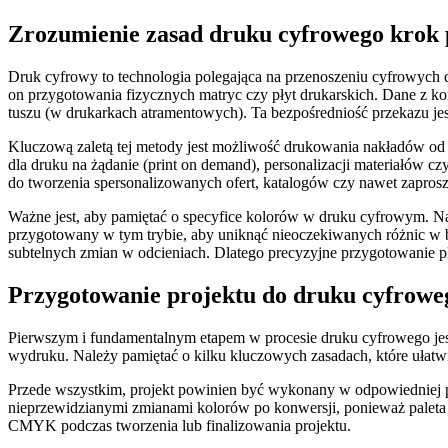
Zrozumienie zasad druku cyfrowego krok p
Druk cyfrowy to technologia polegająca na przenoszeniu cyfrowych d
on przygotowania fizycznych matryc czy płyt drukarskich. Dane z ko
tuszu (w drukarkach atramentowych). Ta bezpośredniość przekazu je
Kluczową zaletą tej metody jest możliwość drukowania nakładów od ki
dla druku na żądanie (print on demand), personalizacji materiałów 
do tworzenia spersonalizowanych ofert, katalogów czy nawet zaprosz
Ważne jest, aby pamiętać o specyfice kolorów w druku cyfrowym. N
przygotowany w tym trybie, aby uniknąć nieoczekiwanych różnic 
subtelnych zmian w odcieniach. Dlatego precyzyjne przygotowanie pl
Przygotowanie projektu do druku cyfrowe
Pierwszym i fundamentalnym etapem w procesie druku cyfrowego jest
wydruku. Należy pamiętać o kilku kluczowych zasadach, które ułatwi
Przede wszystkim, projekt powinien być wykonany w odpowiedniej 
nieprzewidzianymi zmianami kolorów po konwersji, ponieważ paleta b
CMYK podczas tworzenia lub finalizowania projektu.