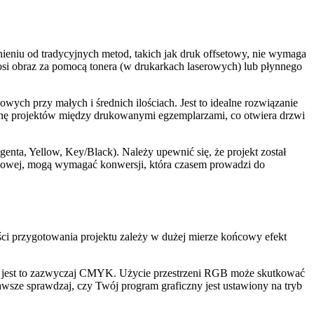
ieniu od tradycyjnych metod, takich jak druk offsetowy, nie wymaga
osi obraz za pomocą tonera (w drukarkach laserowych) lub płynnego
wych przy małych i średnich ilościach. Jest to idealne rozwiązanie
mianę projektów między drukowanymi egzemplarzami, co otwiera drzwi
a, Yellow, Key/Black). Należy upewnić się, że projekt został
nowej, mogą wymagać konwersji, która czasem prowadzi do
ści przygotowania projektu zależy w dużej mierze końcowy efekt
j, jest to zazwyczaj CMYK. Użycie przestrzeni RGB może skutkować
awsze sprawdzaj, czy Twój program graficzny jest ustawiony na tryb