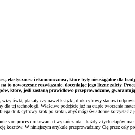
ść, elastyczność i ekonomiczność, które były nieosiągalne dla tra
 na to nowoczesne rozwiązanie, doceniając jego liczne zalety. Pro
apów, które, jeśli zostaną prawidłowo przeprowadzone, gwarantują
, wizytówki, plakaty czy nawet książki, druk cyfrowy stanowi odpowi
dla tej technologii. Właściwe podejście już na etapie tworzenia mat
rzebiega druk cyfrowy krok po kroku, abyś mógł świadomie korzystać z 
pnie sam proces drukowania i wykańczania – każdy z tych etapów ma 
zację kosztów. W niniejszym artykule przeprowadzimy Cię przez cały p