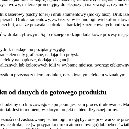
 wystawowy, materiał promocyjny do ekspozycji na zewnątrz, czy może
druk laserowy (suchy toner) i druk atramentowy (mokry tusz). Druk la
papierach. Druk atramentowy, zwłaszcza w technologii wielkoformatowej
ierzchni, a także pozwala na druk na bardziej zróżnicowanych podłoża
ć w druku cyfrowym. Są to różnego rodzaju dodatkowe procesy mające 
 wydruk i nadaje mu pożądany wygląd.
ne elementy graficzne, nadając im połysk.
efekty na papierze, dodając elegancji.
talicznych lub kolorowych folii w wybrane miejsca, tworząc efektowny
zystkim przeznaczeniem produktu, oczekiwanym efektem wizualnym i b
ku od danych do gotowego produktu
echodzimy do kluczowego etapu jakim jest sam proces drukowania. Ma
eriał. Jest to moment, w którym projekt nabiera fizycznej formy.
eżności od zastosowanej technologii, mogą być one przetwarzane przez
głowice drukujące (w przypadku druku atramentowego) lub bęben świat