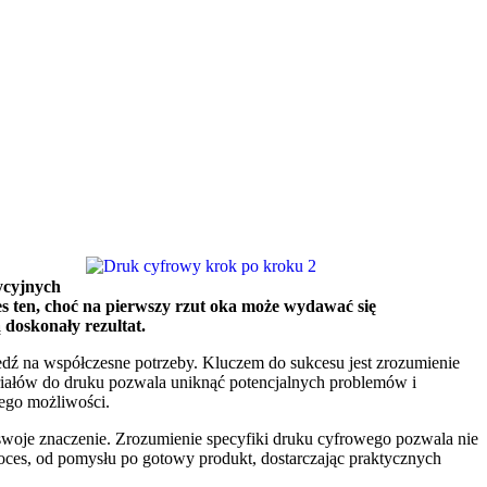
dycyjnych
ces ten, choć na pierwszy rzut oka może wydawać się
 doskonały rezultat.
edź na współczesne potrzeby. Kluczem do sukcesu jest zrozumienie
eriałów do druku pozwala uniknąć potencjalnych problemów i
jego możliwości.
swoje znaczenie. Zrozumienie specyfiki druku cyfrowego pozwala nie
roces, od pomysłu po gotowy produkt, dostarczając praktycznych