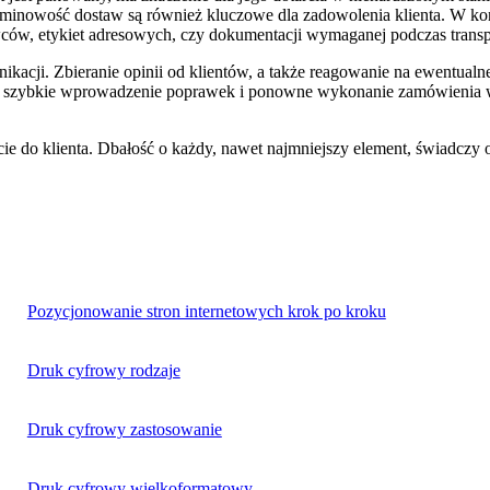
minowość dostaw są również kluczowe dla zadowolenia klienta. W k
ów, etykiet adresowych, czy dokumentacji wymaganej podczas transpor
ikacji. Zbieranie opinii od klientów, a także reagowanie na ewentualn
a na szybkie wprowadzenie poprawek i ponowne wykonanie zamówienia 
ście do klienta. Dbałość o każdy, nawet najmniejszy element, świadczy 
Pozycjonowanie stron internetowych krok po kroku
Druk cyfrowy rodzaje
Druk cyfrowy zastosowanie
Druk cyfrowy wielkoformatowy