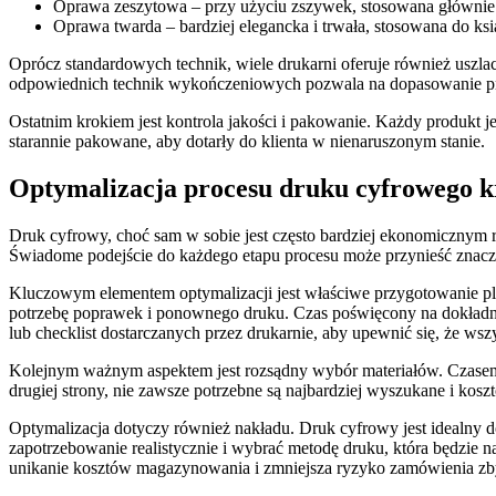
Oprawa zeszytowa – przy użyciu zszywek, stosowana głównie do
Oprawa twarda – bardziej elegancka i trwała, stosowana do k
Oprócz standardowych technik, wiele drukarni oferuje również uszl
odpowiednich technik wykończeniowych pozwala na dopasowanie pro
Ostatnim krokiem jest kontrola jakości i pakowanie. Każdy produkt 
starannie pakowane, aby dotarły do klienta w nienaruszonym stanie.
Optymalizacja procesu druku cyfrowego kr
Druk cyfrowy, choć sam w sobie jest często bardziej ekonomicznym r
Świadome podejście do każdego etapu procesu może przynieść znaczą
Kluczowym elementem optymalizacji jest właściwe przygotowanie plik
potrzebę poprawek i ponownego druku. Czas poświęcony na dokładne 
lub checklist dostarczanych przez drukarnie, aby upewnić się, że ws
Kolejnym ważnym aspektem jest rozsądny wybór materiałów. Czasem dro
drugiej strony, nie zawsze potrzebne są najbardziej wyszukane i kos
Optymalizacja dotyczy również nakładu. Druk cyfrowy jest idealny do
zapotrzebowanie realistycznie i wybrać metodę druku, która będzie 
unikanie kosztów magazynowania i zmniejsza ryzyko zamówienia zbyt 