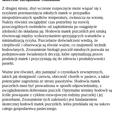
Z drugiej strony, zbyt wczesne rozpoczęcie może wiązać się z
ryzykiem przemarznięcia młodych matek w przypadku
niespodziewanych spadków temperatury, zwłaszcza na wiosnę.
Należy również uwzględnić czas potrzebny na rozwój
poszczególnych osobników od zapłodnienia po osiągnięcie
zdolności do składania jaj. Hodowla matek pszczelich jest sztuką
równowagi między wykorzystaniem sprzyjających warunków a
minimalizacją ryzyka. Pszczelarze doświadczeni wiedzą, że
cierpliwość i obserwacja są równie ważne, co znajomość technik
hodowlanych. Zrozumienie biologii pszczół miodnych pozwala na
podejmowanie świadomych decyzji, które optymalizują proces
produkcji matek i przyczyniają się do zdrowia i produktywności
pasieki.
Ważne jest również, aby pamiętać o czynnikach zewnętrznych,
takich jak dostępność czerwiu, obecność chorób w pasiece, a także
potencjalne zagrożenia ze strony pasożytów. Hodowla matek
pszczelich musi być prowadzona w sposób odpowiedzialny, z
uwzględnieniem dobrostanu pszczół. Optymalne terminy hodowli są
ściśle powiązane z cyklem rozwojowym rodziny pszczelej i jej
potrzebami. Zrozumienie tych zależności jest fundamentem
skutecznej hodowli matek pszczelich, która przekłada się na sukces
całego gospodarstwa pasiecznego.