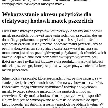
sprzyjających rozwojowi młodych matek.
Wykorzystanie okresu pożytków dla
efektywnej hodowli matek pszczelich
Okres intensywnych pożytków jest niezwykle ważny dla hodowli
matek pszczelich, ponieważ zapewnia rodzinom pszczelim dostęp
do obfitego pokarmu, co przekłada się na ich siłę i zdolność do
wychowu czerwiu. Kiedy można hodować matki pszczele, aby w
pełni wykorzystać ten sprzyjający czas? Zazwyczaj najlepszym
momentem jest okres przed głównymi pożytkami, jak również w ich
trakcie. Zapewnienie rodzinom wychowującym wystarczającej
ilości nektaru i pyłku jest kluczowe dla produkcji wysokiej jakości
mleczka pszczelego, które jest podstawowym pożywieniem dla larw
matek pszczelich.
Silne rodziny pszczele, które zgromadziły już pewne zapasy, są w
stanie poświęcić część swoich zasobów na wychów mateczników.
Pszczelarze mogą sztucznie stymulować rodziny do wychowu
matek, tworząc sztuczne mateczniki na ramkach z młodym
czerwiem. Kiedy można hodować matki pszczele w taki sposób?
Najczęściej jest to wykonywane w okresie od kwietnia do lipca,
kiedy pogoda jest stabilna, a rośliny miododajne obficie kwitną. W