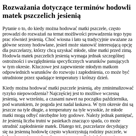
Rozważania dotyczące terminów hodowli
matek pszczelich jesienią
Pytanie o to, do kiedy można hodować matki pszczele, często
prowadzi do rozważań na temat możliwości prowadzenia tego typu
prac również jesienią. Choć wiosna i lato są tradycyjnie uważane za
główne sezony hodowlane, jesień może stanowić interesującą opcję
dla pszczelarzy, którzy chcą uzyskać młode, silne matki przed zimą.
Hodowla matek pszczelich jesienią wymaga jednak szczególnej
ostrożności i uwzględnienia specyficznych warunków panujących
w tym okresie. Kluczowe jest zapewnienie młodym matkom
odpowiednich warunków do rozwoju i zapłodnienia, co może być
utrudnione przez spadające temperatury i krótszy dzień.
Kiedy można hodować matki pszczele jesienią, aby zminimalizować
ryzyko niepowodzenia? Najczęściej jest to możliwe wczesną
jesienią, we wrześniu, a czasami nawet na początku października,
pod warunkiem, że pogoda jest nadal łaskawa. W tym okresie dni są
jeszcze na tyle długie, a temperatury na tyle wysokie, że młode
matki mogą odbyć niezbędne loty godowe. Należy jednak pamiętać,
że jesienią liczba trutni w pasiekach znacząco spada, co może
utrudnić zapłodnienie matek. Dlatego też, pszczelarze decydujący
się na jesienną hodowlę często wykorzystują rodziny pszczele, w