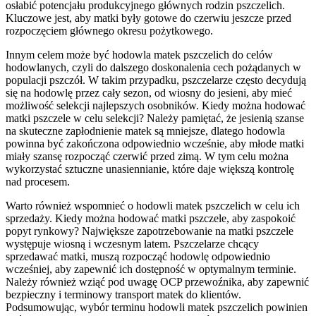
osłabić potencjału produkcyjnego głównych rodzin pszczelich.
Kluczowe jest, aby matki były gotowe do czerwiu jeszcze przed
rozpoczęciem głównego okresu pożytkowego.
Innym celem może być hodowla matek pszczelich do celów
hodowlanych, czyli do dalszego doskonalenia cech pożądanych w
populacji pszczół. W takim przypadku, pszczelarze często decydują
się na hodowlę przez cały sezon, od wiosny do jesieni, aby mieć
możliwość selekcji najlepszych osobników. Kiedy można hodować
matki pszczele w celu selekcji? Należy pamiętać, że jesienią szanse
na skuteczne zapłodnienie matek są mniejsze, dlatego hodowla
powinna być zakończona odpowiednio wcześnie, aby młode matki
miały szansę rozpocząć czerwić przed zimą. W tym celu można
wykorzystać sztuczne unasiennianie, które daje większą kontrolę
nad procesem.
Warto również wspomnieć o hodowli matek pszczelich w celu ich
sprzedaży. Kiedy można hodować matki pszczele, aby zaspokoić
popyt rynkowy? Największe zapotrzebowanie na matki pszczele
występuje wiosną i wczesnym latem. Pszczelarze chcący
sprzedawać matki, muszą rozpocząć hodowlę odpowiednio
wcześniej, aby zapewnić ich dostępność w optymalnym terminie.
Należy również wziąć pod uwagę OCP przewoźnika, aby zapewnić
bezpieczny i terminowy transport matek do klientów.
Podsumowując, wybór terminu hodowli matek pszczelich powinien