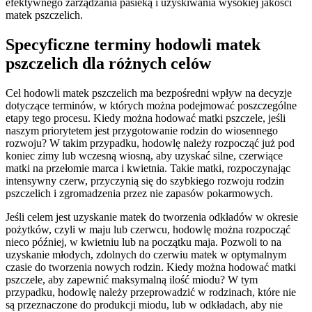
efektywnego zarządzania pasieką i uzyskiwania wysokiej jakości
matek pszczelich.
Specyficzne terminy hodowli matek
pszczelich dla różnych celów
Cel hodowli matek pszczelich ma bezpośredni wpływ na decyzje
dotyczące terminów, w których można podejmować poszczególne
etapy tego procesu. Kiedy można hodować matki pszczele, jeśli
naszym priorytetem jest przygotowanie rodzin do wiosennego
rozwoju? W takim przypadku, hodowlę należy rozpocząć już pod
koniec zimy lub wczesną wiosną, aby uzyskać silne, czerwiące
matki na przełomie marca i kwietnia. Takie matki, rozpoczynając
intensywny czerw, przyczynią się do szybkiego rozwoju rodzin
pszczelich i zgromadzenia przez nie zapasów pokarmowych.
Jeśli celem jest uzyskanie matek do tworzenia odkładów w okresie
pożytków, czyli w maju lub czerwcu, hodowlę można rozpocząć
nieco później, w kwietniu lub na początku maja. Pozwoli to na
uzyskanie młodych, zdolnych do czerwiu matek w optymalnym
czasie do tworzenia nowych rodzin. Kiedy można hodować matki
pszczele, aby zapewnić maksymalną ilość miodu? W tym
przypadku, hodowlę należy przeprowadzić w rodzinach, które nie
są przeznaczone do produkcji miodu, lub w odkładach, aby nie