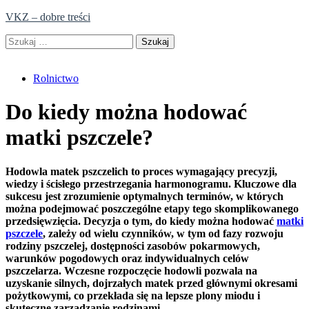
Skip
VKZ – dobre treści
to
Szukaj:
content
Rolnictwo
Do kiedy można hodować
matki pszczele?
Hodowla matek pszczelich to proces wymagający precyzji,
wiedzy i ścisłego przestrzegania harmonogramu. Kluczowe dla
sukcesu jest zrozumienie optymalnych terminów, w których
można podejmować poszczególne etapy tego skomplikowanego
przedsięwzięcia. Decyzja o tym, do kiedy można hodować
matki
pszczele
, zależy od wielu czynników, w tym od fazy rozwoju
rodziny pszczelej, dostępności zasobów pokarmowych,
warunków pogodowych oraz indywidualnych celów
pszczelarza. Wczesne rozpoczęcie hodowli pozwala na
uzyskanie silnych, dojrzałych matek przed głównymi okresami
pożytkowymi, co przekłada się na lepsze plony miodu i
skuteczne zarządzanie rodzinami.