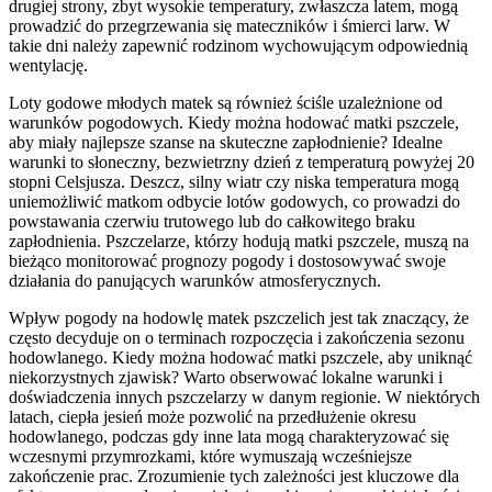
drugiej strony, zbyt wysokie temperatury, zwłaszcza latem, mogą
prowadzić do przegrzewania się mateczników i śmierci larw. W
takie dni należy zapewnić rodzinom wychowującym odpowiednią
wentylację.
Loty godowe młodych matek są również ściśle uzależnione od
warunków pogodowych. Kiedy można hodować matki pszczele,
aby miały najlepsze szanse na skuteczne zapłodnienie? Idealne
warunki to słoneczny, bezwietrzny dzień z temperaturą powyżej 20
stopni Celsjusza. Deszcz, silny wiatr czy niska temperatura mogą
uniemożliwić matkom odbycie lotów godowych, co prowadzi do
powstawania czerwiu trutowego lub do całkowitego braku
zapłodnienia. Pszczelarze, którzy hodują matki pszczele, muszą na
bieżąco monitorować prognozy pogody i dostosowywać swoje
działania do panujących warunków atmosferycznych.
Wpływ pogody na hodowlę matek pszczelich jest tak znaczący, że
często decyduje on o terminach rozpoczęcia i zakończenia sezonu
hodowlanego. Kiedy można hodować matki pszczele, aby uniknąć
niekorzystnych zjawisk? Warto obserwować lokalne warunki i
doświadczenia innych pszczelarzy w danym regionie. W niektórych
latach, ciepła jesień może pozwolić na przedłużenie okresu
hodowlanego, podczas gdy inne lata mogą charakteryzować się
wczesnymi przymrozkami, które wymuszają wcześniejsze
zakończenie prac. Zrozumienie tych zależności jest kluczowe dla