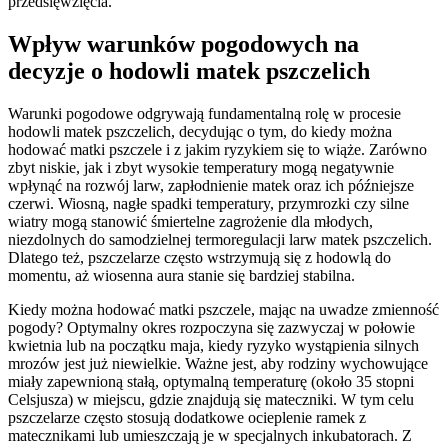
przedsięwzięcia.
Wpływ warunków pogodowych na
decyzje o hodowli matek pszczelich
Warunki pogodowe odgrywają fundamentalną rolę w procesie
hodowli matek pszczelich, decydując o tym, do kiedy można
hodować matki pszczele i z jakim ryzykiem się to wiąże. Zarówno
zbyt niskie, jak i zbyt wysokie temperatury mogą negatywnie
wpłynąć na rozwój larw, zapłodnienie matek oraz ich późniejsze
czerwi. Wiosną, nagłe spadki temperatury, przymrozki czy silne
wiatry mogą stanowić śmiertelne zagrożenie dla młodych,
niezdolnych do samodzielnej termoregulacji larw matek pszczelich.
Dlatego też, pszczelarze często wstrzymują się z hodowlą do
momentu, aż wiosenna aura stanie się bardziej stabilna.
Kiedy można hodować matki pszczele, mając na uwadze zmienność
pogody? Optymalny okres rozpoczyna się zazwyczaj w połowie
kwietnia lub na początku maja, kiedy ryzyko wystąpienia silnych
mrozów jest już niewielkie. Ważne jest, aby rodziny wychowujące
miały zapewnioną stałą, optymalną temperaturę (około 35 stopni
Celsjusza) w miejscu, gdzie znajdują się mateczniki. W tym celu
pszczelarze często stosują dodatkowe ocieplenie ramek z
matecznikami lub umieszczają je w specjalnych inkubatorach. Z