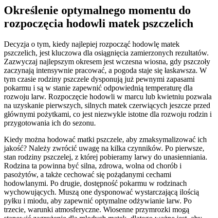
Określenie optymalnego momentu do
rozpoczęcia hodowli matek pszczelich
Decyzja o tym, kiedy najlepiej rozpocząć hodowlę matek
pszczelich, jest kluczowa dla osiągnięcia zamierzonych rezultatów.
Zazwyczaj najlepszym okresem jest wczesna wiosna, gdy pszczoły
zaczynają intensywnie pracować, a pogoda staje się łaskawsza. W
tym czasie rodziny pszczele dysponują już pewnymi zapasami
pokarmu i są w stanie zapewnić odpowiednią temperaturę dla
rozwoju larw. Rozpoczęcie hodowli w marcu lub kwietniu pozwala
na uzyskanie pierwszych, silnych matek czerwiących jeszcze przed
głównymi pożytkami, co jest niezwykle istotne dla rozwoju rodzin i
przygotowania ich do sezonu.
Kiedy można hodować matki pszczele, aby zmaksymalizować ich
jakość? Należy zwrócić uwagę na kilka czynników. Po pierwsze,
stan rodziny pszczelej, z której pobieramy larwy do unasienniania.
Rodzina ta powinna być silna, zdrowa, wolna od chorób i
pasożytów, a także cechować się pożądanymi cechami
hodowlanymi. Po drugie, dostępność pokarmu w rodzinach
wychowujących. Muszą one dysponować wystarczającą ilością
pyłku i miodu, aby zapewnić optymalne odżywianie larw. Po
trzecie, warunki atmosferyczne. Wiosenne przymrozki mogą