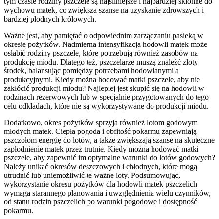
tym czasie rodziny pszczele są najsilniejsze i najbardziej skłonne do
wychowu matek, co zwiększa szanse na uzyskanie zdrowszych i
bardziej płodnych królowych.
Ważne jest, aby pamiętać o odpowiednim zarządzaniu pasieką w
okresie pożytków. Nadmierna intensyfikacja hodowli matek może
osłabić rodziny pszczele, które potrzebują również zasobów na
produkcję miodu. Dlatego też, pszczelarze muszą znaleźć złoty
środek, balansując pomiędzy potrzebami hodowlanymi a
produkcyjnymi. Kiedy można hodować matki pszczele, aby nie
zakłócić produkcji miodu? Najlepiej jest skupić się na hodowli w
rodzinach rezerwowych lub w specjalnie przygotowanych do tego
celu odkładach, które nie są wykorzystywane do produkcji miodu.
Dodatkowo, okres pożytków sprzyja również lotom godowym
młodych matek. Ciepła pogoda i obfitość pokarmu zapewniają
pszczołom energię do lotów, a także zwiększają szanse na skuteczne
zapłodnienie matek przez trutnie. Kiedy można hodować matki
pszczele, aby zapewnić im optymalne warunki do lotów godowych?
Należy unikać okresów deszczowych i chłodnych, które mogą
utrudnić lub uniemożliwić te ważne loty. Podsumowując,
wykorzystanie okresu pożytków dla hodowli matek pszczelich
wymaga starannego planowania i uwzględnienia wielu czynników,
od stanu rodzin pszczelich po warunki pogodowe i dostępność
pokarmu.