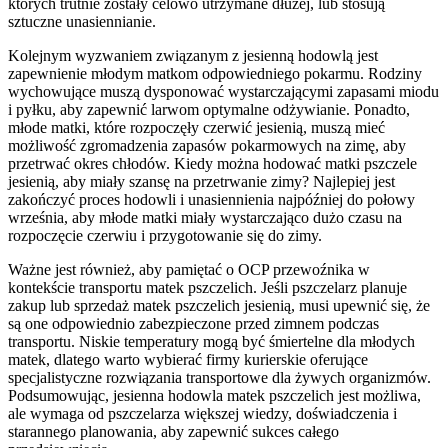
których trutnie zostały celowo utrzymane dłużej, lub stosują
sztuczne unasiennianie.
Kolejnym wyzwaniem związanym z jesienną hodowlą jest
zapewnienie młodym matkom odpowiedniego pokarmu. Rodziny
wychowujące muszą dysponować wystarczającymi zapasami miodu
i pyłku, aby zapewnić larwom optymalne odżywianie. Ponadto,
młode matki, które rozpoczęły czerwić jesienią, muszą mieć
możliwość zgromadzenia zapasów pokarmowych na zimę, aby
przetrwać okres chłodów. Kiedy można hodować matki pszczele
jesienią, aby miały szansę na przetrwanie zimy? Najlepiej jest
zakończyć proces hodowli i unasiennienia najpóźniej do połowy
września, aby młode matki miały wystarczająco dużo czasu na
rozpoczęcie czerwiu i przygotowanie się do zimy.
Ważne jest również, aby pamiętać o OCP przewoźnika w
kontekście transportu matek pszczelich. Jeśli pszczelarz planuje
zakup lub sprzedaż matek pszczelich jesienią, musi upewnić się, że
są one odpowiednio zabezpieczone przed zimnem podczas
transportu. Niskie temperatury mogą być śmiertelne dla młodych
matek, dlatego warto wybierać firmy kurierskie oferujące
specjalistyczne rozwiązania transportowe dla żywych organizmów.
Podsumowując, jesienna hodowla matek pszczelich jest możliwa,
ale wymaga od pszczelarza większej wiedzy, doświadczenia i
starannego planowania, aby zapewnić sukces całego