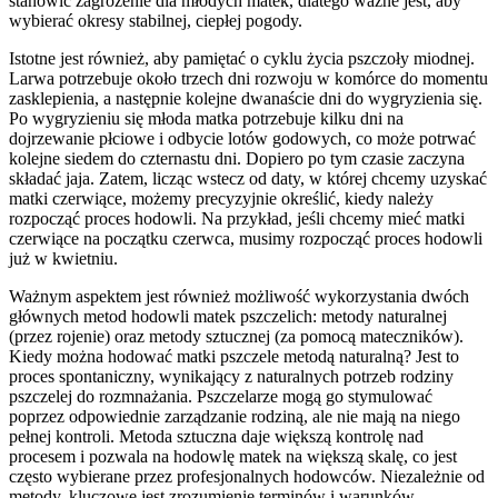
stanowić zagrożenie dla młodych matek, dlatego ważne jest, aby
wybierać okresy stabilnej, ciepłej pogody.
Istotne jest również, aby pamiętać o cyklu życia pszczoły miodnej.
Larwa potrzebuje około trzech dni rozwoju w komórce do momentu
zasklepienia, a następnie kolejne dwanaście dni do wygryzienia się.
Po wygryzieniu się młoda matka potrzebuje kilku dni na
dojrzewanie płciowe i odbycie lotów godowych, co może potrwać
kolejne siedem do czternastu dni. Dopiero po tym czasie zaczyna
składać jaja. Zatem, licząc wstecz od daty, w której chcemy uzyskać
matki czerwiące, możemy precyzyjnie określić, kiedy należy
rozpocząć proces hodowli. Na przykład, jeśli chcemy mieć matki
czerwiące na początku czerwca, musimy rozpocząć proces hodowli
już w kwietniu.
Ważnym aspektem jest również możliwość wykorzystania dwóch
głównych metod hodowli matek pszczelich: metody naturalnej
(przez rojenie) oraz metody sztucznej (za pomocą mateczników).
Kiedy można hodować matki pszczele metodą naturalną? Jest to
proces spontaniczny, wynikający z naturalnych potrzeb rodziny
pszczelej do rozmnażania. Pszczelarze mogą go stymulować
poprzez odpowiednie zarządzanie rodziną, ale nie mają na niego
pełnej kontroli. Metoda sztuczna daje większą kontrolę nad
procesem i pozwala na hodowlę matek na większą skalę, co jest
często wybierane przez profesjonalnych hodowców. Niezależnie od
metody, kluczowe jest zrozumienie terminów i warunków