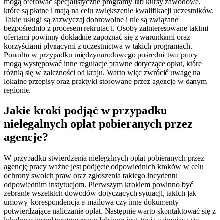
mogą oferować specjalistyczne programy lub kursy zawodowe,
które są płatne i mają na celu zwiększenie kwalifikacji uczestników.
Takie usługi są zazwyczaj dobrowolne i nie są związane
bezpośrednio z procesem rekrutacji. Osoby zainteresowane takimi
ofertami powinny dokładnie zapoznać się z warunkami oraz
korzyściami płynącymi z uczestnictwa w takich programach.
Ponadto w przypadku międzynarodowego pośrednictwa pracy
mogą występować inne regulacje prawne dotyczące opłat, które
różnią się w zależności od kraju. Warto więc zwrócić uwagę na
lokalne przepisy oraz praktyki stosowane przez agencje w danym
regionie.
Jakie kroki podjąć w przypadku
nielegalnych opłat pobieranych przez
agencje?
W przypadku stwierdzenia nielegalnych opłat pobieranych przez
agencję pracy ważne jest podjęcie odpowiednich kroków w celu
ochrony swoich praw oraz zgłoszenia takiego incydentu
odpowiednim instytucjom. Pierwszym krokiem powinno być
zebranie wszelkich dowodów dotyczących sytuacji, takich jak
umowy, korespondencja e-mailowa czy inne dokumenty
potwierdzające naliczanie opłat. Następnie warto skontaktować się z
lokalnym inspektoratem pracy lub inną instytucją zajmującą się