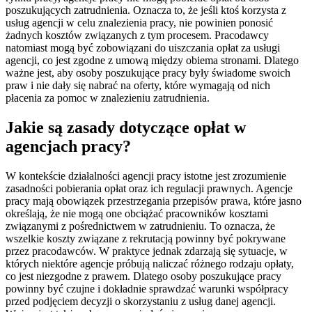
poszukujących zatrudnienia. Oznacza to, że jeśli ktoś korzysta z
usług agencji w celu znalezienia pracy, nie powinien ponosić
żadnych kosztów związanych z tym procesem. Pracodawcy
natomiast mogą być zobowiązani do uiszczania opłat za usługi
agencji, co jest zgodne z umową między obiema stronami. Dlatego
ważne jest, aby osoby poszukujące pracy były świadome swoich
praw i nie dały się nabrać na oferty, które wymagają od nich
płacenia za pomoc w znalezieniu zatrudnienia.
Jakie są zasady dotyczące opłat w
agencjach pracy?
W kontekście działalności agencji pracy istotne jest zrozumienie
zasadności pobierania opłat oraz ich regulacji prawnych. Agencje
pracy mają obowiązek przestrzegania przepisów prawa, które jasno
określają, że nie mogą one obciążać pracowników kosztami
związanymi z pośrednictwem w zatrudnieniu. To oznacza, że
wszelkie koszty związane z rekrutacją powinny być pokrywane
przez pracodawców. W praktyce jednak zdarzają się sytuacje, w
których niektóre agencje próbują naliczać różnego rodzaju opłaty,
co jest niezgodne z prawem. Dlatego osoby poszukujące pracy
powinny być czujne i dokładnie sprawdzać warunki współpracy
przed podjęciem decyzji o skorzystaniu z usług danej agencji.