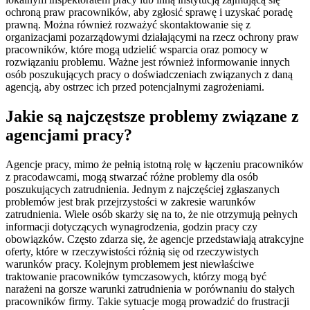
ochroną praw pracowników, aby zgłosić sprawę i uzyskać poradę
prawną. Można również rozważyć skontaktowanie się z
organizacjami pozarządowymi działającymi na rzecz ochrony praw
pracowników, które mogą udzielić wsparcia oraz pomocy w
rozwiązaniu problemu. Ważne jest również informowanie innych
osób poszukujących pracy o doświadczeniach związanych z daną
agencją, aby ostrzec ich przed potencjalnymi zagrożeniami.
Jakie są najczęstsze problemy związane z
agencjami pracy?
Agencje pracy, mimo że pełnią istotną rolę w łączeniu pracowników
z pracodawcami, mogą stwarzać różne problemy dla osób
poszukujących zatrudnienia. Jednym z najczęściej zgłaszanych
problemów jest brak przejrzystości w zakresie warunków
zatrudnienia. Wiele osób skarży się na to, że nie otrzymują pełnych
informacji dotyczących wynagrodzenia, godzin pracy czy
obowiązków. Często zdarza się, że agencje przedstawiają atrakcyjne
oferty, które w rzeczywistości różnią się od rzeczywistych
warunków pracy. Kolejnym problemem jest niewłaściwe
traktowanie pracowników tymczasowych, którzy mogą być
narażeni na gorsze warunki zatrudnienia w porównaniu do stałych
pracowników firmy. Takie sytuacje mogą prowadzić do frustracji