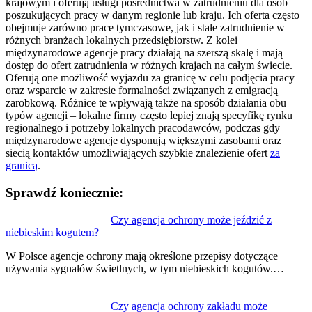
krajowym i oferują usługi pośrednictwa w zatrudnieniu dla osób
poszukujących pracy w danym regionie lub kraju. Ich oferta często
obejmuje zarówno prace tymczasowe, jak i stałe zatrudnienie w
różnych branżach lokalnych przedsiębiorstw. Z kolei
międzynarodowe agencje pracy działają na szerszą skalę i mają
dostęp do ofert zatrudnienia w różnych krajach na całym świecie.
Oferują one możliwość wyjazdu za granicę w celu podjęcia pracy
oraz wsparcie w zakresie formalności związanych z emigracją
zarobkową. Różnice te wpływają także na sposób działania obu
typów agencji – lokalne firmy często lepiej znają specyfikę rynku
regionalnego i potrzeby lokalnych pracodawców, podczas gdy
międzynarodowe agencje dysponują większymi zasobami oraz
siecią kontaktów umożliwiających szybkie znalezienie ofert
za
granicą
.
Sprawdź koniecznie:
Nawigacja
Czy agencja ochrony może jeździć z
niebieskim kogutem?
wpisu
W Polsce agencje ochrony mają określone przepisy dotyczące
używania sygnałów świetlnych, w tym niebieskich kogutów.…
Czy agencja ochrony zakładu może