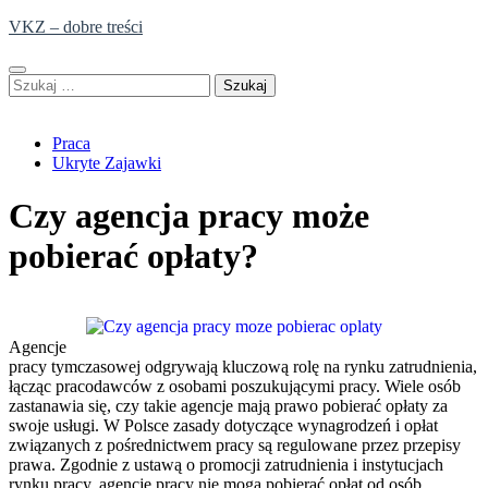
Skip
VKZ – dobre treści
to
content
Szukaj:
Praca
Ukryte Zajawki
Czy agencja pracy może
pobierać opłaty?
Agencje
pracy tymczasowej odgrywają kluczową rolę na rynku zatrudnienia,
łącząc pracodawców z osobami poszukującymi pracy. Wiele osób
zastanawia się, czy takie agencje mają prawo pobierać opłaty za
swoje usługi. W Polsce zasady dotyczące wynagrodzeń i opłat
związanych z pośrednictwem pracy są regulowane przez przepisy
prawa. Zgodnie z ustawą o promocji zatrudnienia i instytucjach
rynku pracy, agencje pracy nie mogą pobierać opłat od osób