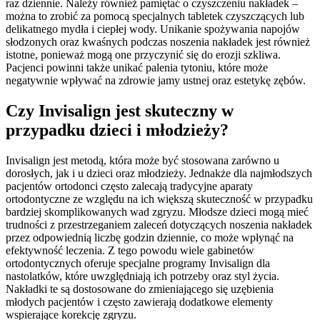
raz dziennie. Należy również pamiętać o czyszczeniu nakładek –
można to zrobić za pomocą specjalnych tabletek czyszczących lub
delikatnego mydła i ciepłej wody. Unikanie spożywania napojów
słodzonych oraz kwaśnych podczas noszenia nakładek jest również
istotne, ponieważ mogą one przyczynić się do erozji szkliwa.
Pacjenci powinni także unikać palenia tytoniu, które może
negatywnie wpływać na zdrowie jamy ustnej oraz estetykę zębów.
Czy Invisalign jest skuteczny w
przypadku dzieci i młodzieży?
Invisalign jest metodą, która może być stosowana zarówno u
dorosłych, jak i u dzieci oraz młodzieży. Jednakże dla najmłodszych
pacjentów ortodonci często zalecają tradycyjne aparaty
ortodontyczne ze względu na ich większą skuteczność w przypadku
bardziej skomplikowanych wad zgryzu. Młodsze dzieci mogą mieć
trudności z przestrzeganiem zaleceń dotyczących noszenia nakładek
przez odpowiednią liczbę godzin dziennie, co może wpłynąć na
efektywność leczenia. Z tego powodu wiele gabinetów
ortodontycznych oferuje specjalne programy Invisalign dla
nastolatków, które uwzględniają ich potrzeby oraz styl życia.
Nakładki te są dostosowane do zmieniającego się uzębienia
młodych pacjentów i często zawierają dodatkowe elementy
wspierające korekcję zgryzu.