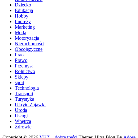
Dziecko
Edukacja
Hobby
Imprezy
Marketing
Moda
Motoryzacja
Nieruchomości
Obcojęzyczne
Praca
Prawo
Przemysł
Rolnictwo
Sklepy
sport
Technologia
Transport
Turystyka
Ukryte Zajawki
Uroda
Usługi
Wnętrza
Zdrowie
Copyright © 2026
VKZ – dobre treści
Theme: Ultra Blog By
Adore