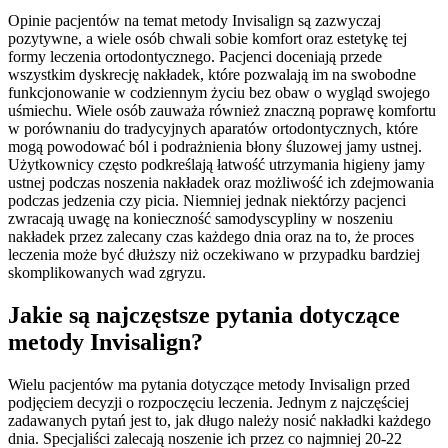
Opinie pacjentów na temat metody Invisalign są zazwyczaj
pozytywne, a wiele osób chwali sobie komfort oraz estetykę tej
formy leczenia ortodontycznego. Pacjenci doceniają przede
wszystkim dyskrecję nakładek, które pozwalają im na swobodne
funkcjonowanie w codziennym życiu bez obaw o wygląd swojego
uśmiechu. Wiele osób zauważa również znaczną poprawę komfortu
w porównaniu do tradycyjnych aparatów ortodontycznych, które
mogą powodować ból i podrażnienia błony śluzowej jamy ustnej.
Użytkownicy często podkreślają łatwość utrzymania higieny jamy
ustnej podczas noszenia nakładek oraz możliwość ich zdejmowania
podczas jedzenia czy picia. Niemniej jednak niektórzy pacjenci
zwracają uwagę na konieczność samodyscypliny w noszeniu
nakładek przez zalecany czas każdego dnia oraz na to, że proces
leczenia może być dłuższy niż oczekiwano w przypadku bardziej
skomplikowanych wad zgryzu.
Jakie są najczęstsze pytania dotyczące
metody Invisalign?
Wielu pacjentów ma pytania dotyczące metody Invisalign przed
podjęciem decyzji o rozpoczęciu leczenia. Jednym z najczęściej
zadawanych pytań jest to, jak długo należy nosić nakładki każdego
dnia. Specjaliści zalecają noszenie ich przez co najmniej 20-22