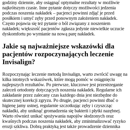
godziny dziennie, aby osiągnąć optymalne rezultaty w możliwie
najkrótszym czasie. Inne pytanie dotyczy możliwości jedzenia
podczas noszenia nakładek – pacjenci powinni zdjąć je przed
posiłkiem i umyć zęby przed ponownym założeniem nakładek.
Często pojawia się też pytanie o ból związany z noszeniem
nakładek; większość pacjentów zgłasza jedynie niewielkie uczucie
dyskomfortu po wymianie na nową parę nakładek.
Jakie są najważniejsze wskazówki dla
pacjentów rozpoczynających leczenie
Invisalign?
Rozpoczynając leczenie metodą Invisalign, warto zwrócić uwagę na
kilka istotnych wskazówek, które mogą pomóc w osiągnięciu
najlepszych rezultatów. Po pierwsze, kluczowe jest przestrzeganie
zaleceń ortodonty dotyczących noszenia nakładek. Regularne ich
zakładanie przez zalecany czas każdego dnia jest niezbędne do
skutecznej korekcji zgryzu. Po drugie, pacjenci powinni dbać o
higienę jamy ustnej, regularnie szczotkując zęby i czyszcząc
nakładki, aby uniknąć gromadzenia się bakterii i płytki nazębnej.
Warto również unikać spożywania napojów słodzonych oraz
kwaśnych podczas noszenia nakładek, aby zminimalizować ryzyko
erozji szkliwa. Dobrą praktyką jest także prowadzenie dziennika