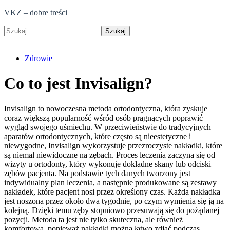
Skip
VKZ – dobre treści
to
Szukaj:
content
Zdrowie
Co to jest Invisalign?
Invisalign to nowoczesna metoda ortodontyczna, która zyskuje
coraz większą popularność wśród osób pragnących poprawić
wygląd swojego uśmiechu. W przeciwieństwie do tradycyjnych
aparatów ortodontycznych, które często są nieestetyczne i
niewygodne, Invisalign wykorzystuje przezroczyste nakładki, które
są niemal niewidoczne na zębach. Proces leczenia zaczyna się od
wizyty u ortodonty, który wykonuje dokładne skany lub odciski
zębów pacjenta. Na podstawie tych danych tworzony jest
indywidualny plan leczenia, a następnie produkowane są zestawy
nakładek, które pacjent nosi przez określony czas. Każda nakładka
jest noszona przez około dwa tygodnie, po czym wymienia się ją na
kolejną. Dzięki temu zęby stopniowo przesuwają się do pożądanej
pozycji. Metoda ta jest nie tylko skuteczna, ale również
komfortowa, ponieważ nakładki można łatwo zdjąć podczas