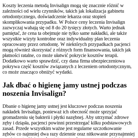
Koszty leczenia metodą Invisalign mogą się znacznie różnić w
zależności od wielu czynników, takich jak lokalizacja gabinetu
ortodontycznego, doświadczenie lekarza oraz stopień
skomplikowania przypadku. W Polsce ceny leczenia Invisalign
zazwyczaj wahają się od 8 do 20 tysięcy złotych. Warto jednak
pamiętać, że cena ta obejmuje nie tylko same nakładki, ale także
wszystkie wizyty kontrolne oraz indywidualny plan leczenia
opracowany przez ortodontę. W niektórych przypadkach pacjenci
mogą również skorzystać z różnych form finansowania, takich jak
płatności ratalne, co może ułatwić pokrycie kosztów terapii.
Dodatkowo warto sprawdzić, czy dana firma ubezpieczeniowa
pokrywa część kosztów związanych z leczeniem ortodontycznym,
co może znacząco obniżyć wydatki.
Jak dbać o higienę jamy ustnej podczas
noszenia Invisalign?
Dbanie o higienę jamy ustnej jest kluczowe podczas noszenia
nakładek Invisalign, ponieważ ich obecność może sprzyjać
gromadzeniu się bakterii i płytki nazębnej. Aby utrzymać zdrowe
zęby i dziąsła, pacjenci powinni przestrzegać kilku podstawowych
zasad. Przede wszystkim ważne jest regularne szczotkowanie
zębów co najmniej dwa razy dziennie oraz nitkowanie przynajmniej