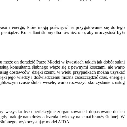
asu i energii, które mogą poświęcić na przygotowanie się do tego
eniądze. Konsultant ślubny dba również o to, aby uroczystość była
emu może on doradzić Parze Młodej w kwestiach takich jak dobór sukni
usług konsultanta ślubnego wiąże się z pewnymi kosztami, ale warto
y usług dostawców, dzięki czemu w wielu przypadkach można uzyskać
ięki jego wiedzy i doświadczeniu można zaoszczędzić czas, energię i
bliższym czasie ślub i wesele, warto rozważyć skorzystanie z usług
aby wszystko było perfekcyjnie zorganizowane i dopasowane do ich
a gdy brakuje nam doświadczenia i wiedzy na temat branży ślubnej. W
ta ślubnego, wykorzystując model AIDA.