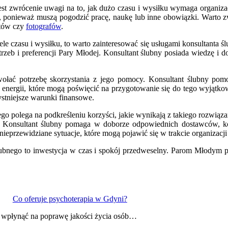
est zwrócenie uwagi na to, jak dużo czasu i wysiłku wymaga organiz
ponieważ muszą pogodzić pracę, naukę lub inne obowiązki. Warto zwr
atów czy
fotografów
.
ele czasu i wysiłku, to warto zainteresować się usługami konsultanta 
zeb i preferencji Pary Młodej. Konsultant ślubny posiada wiedzę i d
rzywołać potrzebę skorzystania z jego pomocy. Konsultant ślubny po
i energii, które mogą poświęcić na przygotowanie się do tego wyjątko
tniejsze warunki finansowe.
bnego polega na podkreśleniu korzyści, jakie wynikają z takiego rozwi
 Konsultant ślubny pomaga w doborze odpowiednich dostawców, koord
ieprzewidziane sytuacje, które mogą pojawić się w trakcie organizacji
 ślubnego to inwestycja w czas i spokój przedweselny. Parom Młodym p
Co oferuje psychoterapia w Gdyni?
o wpłynąć na poprawę jakości życia osób…