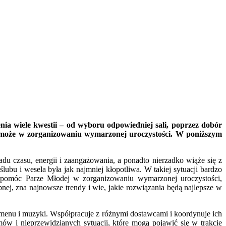
nia wiele kwestii – od wyboru odpowiedniej sali, poprzez dobór
 pomoże w zorganizowaniu wymarzonej uroczystości. W poniższym
u czasu, energii i zaangażowania, a ponadto nierzadko wiąże się z
ubu i wesela była jak najmniej kłopotliwa. W takiej sytuacji bardzo
st pomóc Parze Młodej w zorganizowaniu wymarzonej uroczystości,
bnej, zna najnowsze trendy i wie, jakie rozwiązania będą najlepsze w
r menu i muzyki. Współpracuje z różnymi dostawcami i koordynuje ich
ów i nieprzewidzianych sytuacji, które mogą pojawić się w trakcie