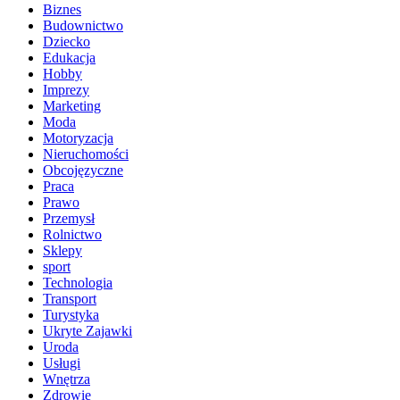
Biznes
Budownictwo
Dziecko
Edukacja
Hobby
Imprezy
Marketing
Moda
Motoryzacja
Nieruchomości
Obcojęzyczne
Praca
Prawo
Przemysł
Rolnictwo
Sklepy
sport
Technologia
Transport
Turystyka
Ukryte Zajawki
Uroda
Usługi
Wnętrza
Zdrowie