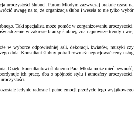
acja uroczystości ślubnej. Parom Młodym zazwyczaj brakuje czasu na
ócić uwagę na to, że organizacja ślubu i wesela to nie tylko wybór
ślubnego. Taki specjalista może pomóc w zorganizowaniu uroczystości,
oświadczenie w zakresie branży ślubnej, zna najnowsze trendy i wie,
może w wyborze odpowiedniej sali, dekoracji, kwiatów, muzyki czy
wego dnia. Konsultant ślubny potrafi również negocjować ceny usług
ązania. Dzięki konsultantowi ślubnemu Para Młoda może mieć pewność,
ynuje ich pracę, dba o spójność stylu i atmosfery uroczystości.
 uroczystości.
ozostaje jedynie radosne i pełne emocji przeżycie tego wyjątkowego