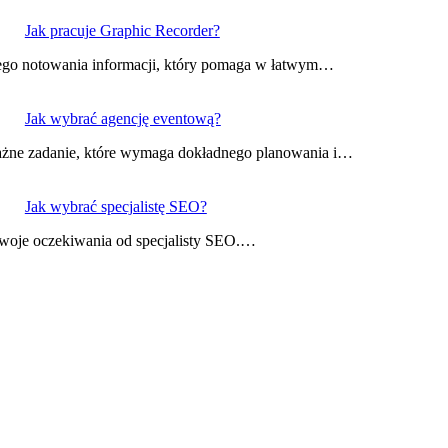
Jak pracuje Graphic Recorder?
nego notowania informacji, który pomaga w łatwym…
Jak wybrać agencję eventową?
ażne zadanie, które wymaga dokładnego planowania i…
Jak wybrać specjalistę SEO?
 Twoje oczekiwania od specjalisty SEO.…