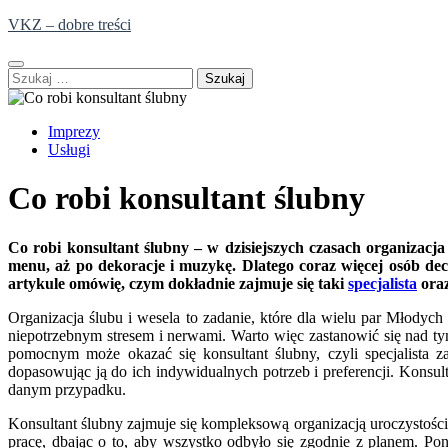
Skip
VKZ – dobre treści
to
content
Szukaj:
Imprezy
Usługi
Co robi konsultant ślubny
Co robi konsultant ślubny – w dzisiejszych czasach organizacj
menu, aż po dekoracje i muzykę. Dlatego coraz więcej osób de
artykule omówię, czym dokładnie zajmuje się taki
specjalista
oraz
Organizacja ślubu i wesela to zadanie, które dla wielu par Młody
niepotrzebnym stresem i nerwami. Warto więc zastanowić się nad tym
pomocnym może okazać się konsultant ślubny, czyli specjalista 
dopasowując ją do ich indywidualnych potrzeb i preferencji. Konsult
danym przypadku.
Konsultant ślubny zajmuje się kompleksową organizacją uroczystości
pracę, dbając o to, aby wszystko odbyło się zgodnie z planem. Po