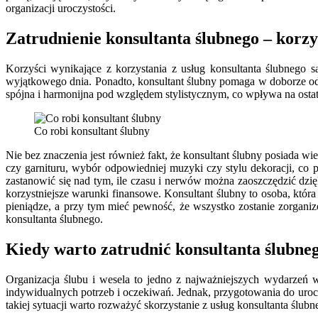
organizacji uroczystości.
Zatrudnienie konsultanta ślubnego – korzy
Korzyści wynikające z korzystania z usług konsultanta ślubnego 
wyjątkowego dnia. Ponadto, konsultant ślubny pomaga w doborze od
spójna i harmonijna pod względem stylistycznym, co wpływa na ostat
Co robi konsultant ślubny
Nie bez znaczenia jest również fakt, że konsultant ślubny posiada w
czy garnituru, wybór odpowiedniej muzyki czy stylu dekoracji, co 
zastanowić się nad tym, ile czasu i nerwów można zaoszczędzić dz
korzystniejsze warunki finansowe. Konsultant ślubny to osoba, któr
pieniądze, a przy tym mieć pewność, że wszystko zostanie zorganiz
konsultanta ślubnego.
Kiedy warto zatrudnić konsultanta ślubne
Organizacja ślubu i wesela to jedno z najważniejszych wydarzeń 
indywidualnych potrzeb i oczekiwań. Jednak, przygotowania do urocz
takiej sytuacji warto rozważyć skorzystanie z usług konsultanta śl