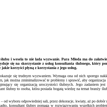
a ślubu i wesela to nie lada wyzwanie. Para Młoda ma do załatwie
cyduje się na skorzystanie z usług konsultanta ślubnego, który
 jakie korzyści płyną z korzystania z jego usług.
ch okazuje się trudnym wyzwaniem. Wymaga ona od nich sporego nakład
, jak można zminimalizować te problemy i sprawić, aby organizacja śl
zajmujący się organizacją uroczystości ślubnych. Jego zadaniem je
ant ślubny to osoba, która posiada bogatą wiedzę na temat branży ślu
 – od wyboru odpowiedniej sali, przez dekoracje, kwiaty, aż po dobó
nadto, konsultant ślubny pomaga w rozwiązywaniu wszelkich problem