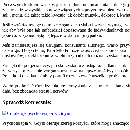
Pierwszym krokiem w decyzji o zatrudnieniu konsultanta ślubnego j
załatwienie wszystkich spraw związanych z przygotowaniem wesela, 
sali i menu, ale także takie kwestie jak dobór muzyki, dekoracji, kwi
Jeśli zwrócisz uwagę na to, że organizacja ślubu i wesela wymaga wi
tak aby była ona jak najbardziej dopasowana do indywidualnych potr
jakie rozwiązania będą najlepsze w danym przypadku.
Jeśli zainteresujesz się usługami konsultanta ślubnego, warto p
cateringu. Dzięki temu, Para Młoda może zaoszczędzić sporo czasu 
dostawców, dzięki czemu w wielu przypadkach można uzyskać korzys
Zachęta do podjęcia decyzji o skorzystaniu z usług konsultanta ślu
że wszystko zostanie zorganizowane w najlepszy możliwy sposób.
Ponadto, konsultant ślubny potrafi rozwiązywać wszelkie problemy i n
Warto podkreślić również fakt, że korzystanie z usług konsultanta
dnia, bez zbędnego stresu i nerwów.
Sprawdź koniecznie:
Nawigacja
wpisu
Psychoterapia w Gdyni oferuje szereg korzyści, które mogą znacząc