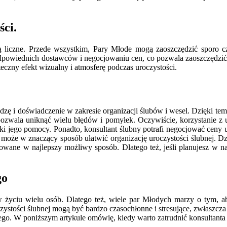
ści.
są liczne. Przede wszystkim, Pary Młode mogą zaoszczędzić sporo cz
powiednich dostawców i negocjowaniu cen, co pozwala zaoszczędzić pi
eczny efekt wizualny i atmosferę podczas uroczystości.
iedzę i doświadczenie w zakresie organizacji ślubów i wesel. Dzięki t
pozwala uniknąć wielu błędów i pomyłek. Oczywiście, korzystanie z 
ięki jego pomocy. Ponadto, konsultant ślubny potrafi negocjować cen
a może w znaczący sposób ułatwić organizację uroczystości ślubnej. Dz
owane w najlepszy możliwy sposób. Dlatego też, jeśli planujesz w naj
go
w życiu wielu osób. Dlatego też, wiele par Młodych marzy o tym, 
ystości ślubnej mogą być bardzo czasochłonne i stresujące, zwłaszcz
ubnego. W poniższym artykule omówię, kiedy warto zatrudnić konsultan