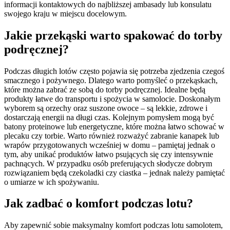
informacji kontaktowych do najbliższej ambasady lub konsulatu
swojego kraju w miejscu docelowym.
Jakie przekąski warto spakować do torby
podręcznej?
Podczas długich lotów często pojawia się potrzeba zjedzenia czegoś
smacznego i pożywnego. Dlatego warto pomyśleć o przekąskach,
które można zabrać ze sobą do torby podręcznej. Idealne będą
produkty łatwe do transportu i spożycia w samolocie. Doskonałym
wyborem są orzechy oraz suszone owoce – są lekkie, zdrowe i
dostarczają energii na długi czas. Kolejnym pomysłem mogą być
batony proteinowe lub energetyczne, które można łatwo schować w
plecaku czy torbie. Warto również rozważyć zabranie kanapek lub
wrapów przygotowanych wcześniej w domu – pamiętaj jednak o
tym, aby unikać produktów łatwo psujących się czy intensywnie
pachnących. W przypadku osób preferujących słodycze dobrym
rozwiązaniem będą czekoladki czy ciastka – jednak należy pamiętać
o umiarze w ich spożywaniu.
Jak zadbać o komfort podczas lotu?
Aby zapewnić sobie maksymalny komfort podczas lotu samolotem,