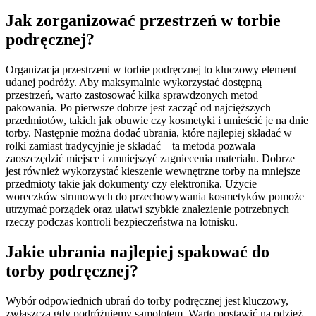
Jak zorganizować przestrzeń w torbie
podręcznej?
Organizacja przestrzeni w torbie podręcznej to kluczowy element
udanej podróży. Aby maksymalnie wykorzystać dostępną
przestrzeń, warto zastosować kilka sprawdzonych metod
pakowania. Po pierwsze dobrze jest zacząć od najcięższych
przedmiotów, takich jak obuwie czy kosmetyki i umieścić je na dnie
torby. Następnie można dodać ubrania, które najlepiej składać w
rolki zamiast tradycyjnie je składać – ta metoda pozwala
zaoszczędzić miejsce i zmniejszyć zagniecenia materiału. Dobrze
jest również wykorzystać kieszenie wewnętrzne torby na mniejsze
przedmioty takie jak dokumenty czy elektronika. Użycie
woreczków strunowych do przechowywania kosmetyków pomoże
utrzymać porządek oraz ułatwi szybkie znalezienie potrzebnych
rzeczy podczas kontroli bezpieczeństwa na lotnisku.
Jakie ubrania najlepiej spakować do
torby podręcznej?
Wybór odpowiednich ubrań do torby podręcznej jest kluczowy,
zwłaszcza gdy podróżujemy samolotem. Warto postawić na odzież,