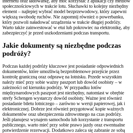
internetu oraz ładowarkę, aby móc korzystać z aplikacji czy mediów
społecznościowych w trakcie lotu. Słuchawki to kolejny niezbędny
element – najlepiej wybrać model bezprzewodowy, który zapewni
większą swobodę ruchów. Nie zapomnij również o powerbanku,
który pozwoli naładować urządzenia w trakcie długiej podróży.
Warto także zainwestować w etui lub pokrowiec na elektronikę, aby
zabezpieczyć je przed uszkodzeniami podczas transportu.
Jakie dokumenty są niezbędne podczas
podróży?
Podczas każdej podróży kluczowe jest posiadanie odpowiednich
dokumentów, które umożliwią bezproblemowe przejście przez
kontrolę graniczną oraz odprawę na lotnisku. Przede wszystkim
należy mieć przy sobie ważny paszport lub dowód osobisty – w
zależności od kierunku podróży. W przypadku lotów
międzynarodowych paszport jest niezbędny, natomiast w obrębie
strefy Schengen wystarczy dowód osobisty. Ważne jest również
posiadanie biletu lotniczego – zarówno w wersji papierowej, jak i
elektronicznej. Dobrze jest również przygotować kopie ważnych
dokumentów oraz ubezpieczenia zdrowotnego na czas podróży.
Jeśli planujesz wynajem samochodu lub korzystanie z transportu
publicznego, warto mieć przy sobie prawo jazdy oraz ewentualne
potwierdzenie rezerwacji. Dodatkowo zaleca się zabranie ze sobą