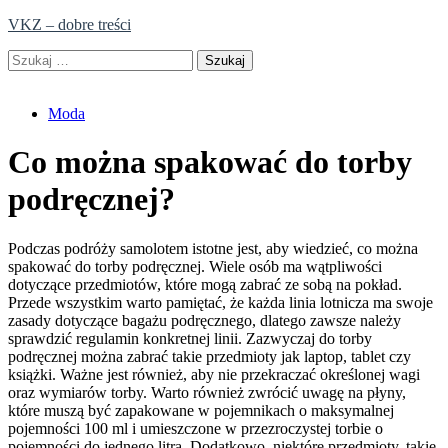
Skip
VKZ – dobre treści
to
Szukaj:
content
Moda
Co można spakować do torby
podręcznej?
Podczas podróży samolotem istotne jest, aby wiedzieć, co można
spakować do torby podręcznej. Wiele osób ma wątpliwości
dotyczące przedmiotów, które mogą zabrać ze sobą na pokład.
Przede wszystkim warto pamiętać, że każda linia lotnicza ma swoje
zasady dotyczące bagażu podręcznego, dlatego zawsze należy
sprawdzić regulamin konkretnej linii. Zazwyczaj do torby
podręcznej można zabrać takie przedmioty jak laptop, tablet czy
książki. Ważne jest również, aby nie przekraczać określonej wagi
oraz wymiarów torby. Warto również zwrócić uwagę na płyny,
które muszą być zapakowane w pojemnikach o maksymalnej
pojemności 100 ml i umieszczone w przezroczystej torbie o
pojemności do jednego litra. Dodatkowo, niektóre przedmioty, takie