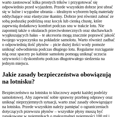
warto zastosować kilka prostych trików i przygotować się
odpowiednio przed wyjazdem. Przede wszystkim dobrze jest ubrać
się w luźne i wygodne ubrania – idealnym wyborem będą materiały
oddychające oraz elastyczne tkaniny. Dobrze jest również zabrać ze
sobą poduszkę podróżną oraz kocyk lub cienką chustę, które
zapewnią dodatkowy komfort podczas snu w trakcie lotu. Nie
zapomnij także o okularach przeciwsłonecznych oraz słuchawkach
wygłuszających hałas – te akcesoria mogą znacznie poprawić jakość
twojego wypoczynku na pokładzie samolotu. Warto również zadbać
o odpowiednią ilość płynów – picie dużej ilości wody pomoże
uniknąć odwodnienia podczas długiego lotu. Regularne rozciąganie
nóg oraz spacery po kabinie samolotu pomogą uniknąć uczucia
sztywności i dyskomfortu podczas długotrwałego siedzenia na
jednym miejscu.
Jakie zasady bezpieczeństwa obowiązują
na lotnisku?
Bezpieczeństwo na lotnisku to kluczowy aspekt każdej podróży
samolotowej. Aby zapewnić sobie sprawny przebieg odprawy oraz
uniknąć nieprzyjemnych sytuacji, warto znać zasady obowiązujące
na lotnisku. Przede wszystkim należy pamiętać o ograniczeniach
dotyczących przewozu płynów – wszystkie płyny muszą być
zapakowane w pojemnikach o maksymalnej pojemności 100 ml i