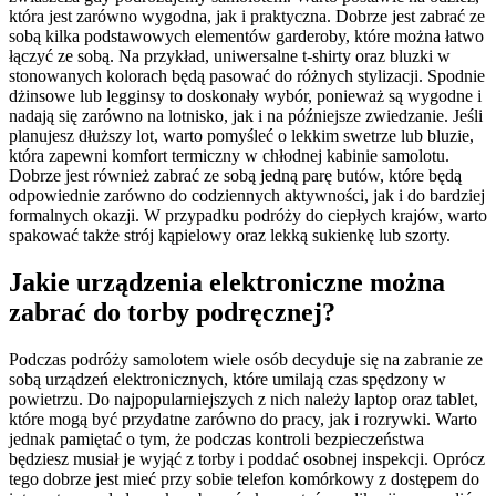
która jest zarówno wygodna, jak i praktyczna. Dobrze jest zabrać ze
sobą kilka podstawowych elementów garderoby, które można łatwo
łączyć ze sobą. Na przykład, uniwersalne t-shirty oraz bluzki w
stonowanych kolorach będą pasować do różnych stylizacji. Spodnie
dżinsowe lub legginsy to doskonały wybór, ponieważ są wygodne i
nadają się zarówno na lotnisko, jak i na późniejsze zwiedzanie. Jeśli
planujesz dłuższy lot, warto pomyśleć o lekkim swetrze lub bluzie,
która zapewni komfort termiczny w chłodnej kabinie samolotu.
Dobrze jest również zabrać ze sobą jedną parę butów, które będą
odpowiednie zarówno do codziennych aktywności, jak i do bardziej
formalnych okazji. W przypadku podróży do ciepłych krajów, warto
spakować także strój kąpielowy oraz lekką sukienkę lub szorty.
Jakie urządzenia elektroniczne można
zabrać do torby podręcznej?
Podczas podróży samolotem wiele osób decyduje się na zabranie ze
sobą urządzeń elektronicznych, które umilają czas spędzony w
powietrzu. Do najpopularniejszych z nich należy laptop oraz tablet,
które mogą być przydatne zarówno do pracy, jak i rozrywki. Warto
jednak pamiętać o tym, że podczas kontroli bezpieczeństwa
będziesz musiał je wyjąć z torby i poddać osobnej inspekcji. Oprócz
tego dobrze jest mieć przy sobie telefon komórkowy z dostępem do