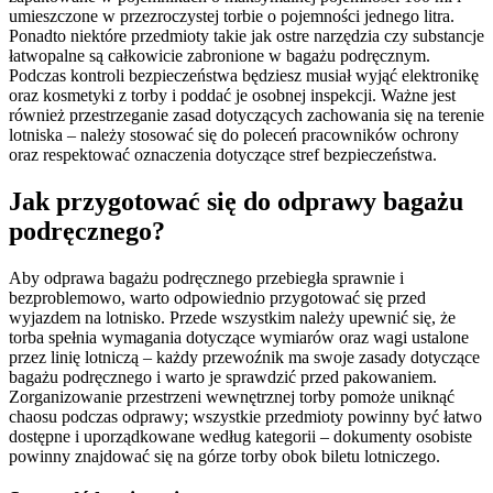
umieszczone w przezroczystej torbie o pojemności jednego litra.
Ponadto niektóre przedmioty takie jak ostre narzędzia czy substancje
łatwopalne są całkowicie zabronione w bagażu podręcznym.
Podczas kontroli bezpieczeństwa będziesz musiał wyjąć elektronikę
oraz kosmetyki z torby i poddać je osobnej inspekcji. Ważne jest
również przestrzeganie zasad dotyczących zachowania się na terenie
lotniska – należy stosować się do poleceń pracowników ochrony
oraz respektować oznaczenia dotyczące stref bezpieczeństwa.
Jak przygotować się do odprawy bagażu
podręcznego?
Aby odprawa bagażu podręcznego przebiegła sprawnie i
bezproblemowo, warto odpowiednio przygotować się przed
wyjazdem na lotnisko. Przede wszystkim należy upewnić się, że
torba spełnia wymagania dotyczące wymiarów oraz wagi ustalone
przez linię lotniczą – każdy przewoźnik ma swoje zasady dotyczące
bagażu podręcznego i warto je sprawdzić przed pakowaniem.
Zorganizowanie przestrzeni wewnętrznej torby pomoże uniknąć
chaosu podczas odprawy; wszystkie przedmioty powinny być łatwo
dostępne i uporządkowane według kategorii – dokumenty osobiste
powinny znajdować się na górze torby obok biletu lotniczego.