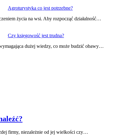
Agroturystyka co jest potrzebne?
dczeniem życia na wsi. Aby rozpocząć działalność…
Czy księgowość jest trudna?
 i wymagająca dużej wiedzy, co może budzić obawy…
naleźć?
j firmy, niezależnie od jej wielkości czy…