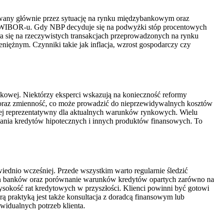
wany głównie przez sytuację na rynku międzybankowym oraz
ć WIBOR-u. Gdy NBP decyduje się na podwyżki stóp procentowych
a się na rzeczywistych transakcjach przeprowadzonych na rynku
eniężnym. Czynniki takie jak inflacja, wzrost gospodarczy czy
kowej. Niektórzy eksperci wskazują na konieczność reformy
e oraz zmienność, co może prowadzić do nieprzewidywalnych kosztów
dziej reprezentatywny dla aktualnych warunków rynkowych. Wielu
nia kredytów hipotecznych i innych produktów finansowych. To
nio wcześniej. Przede wszystkim warto regularnie śledzić
nych banków oraz porównanie warunków kredytów opartych zarówno na
okość rat kredytowych w przyszłości. Klienci powinni być gotowi
praktyką jest także konsultacja z doradcą finansowym lub
widualnych potrzeb klienta.