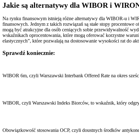
Jakie są alternatywy dla WIBOR i WIRON
Na rynku finansowym istnieją różne alternatywy dla WIBOR-u i W
finansowych. Jednym z takich rozwiązań są stałe stopy procentowe o
mogą być atrakcyjne dla osób ceniących sobie przewidywalność wyd
wskaźnikach oprocentowania, które mogą oferować korzystne warunk
elastycznych”, które pozwalają na dostosowanie wysokości rat do aktu
Sprawdź koniecznie:
Nawigacja
wpisu
WIBOR 6m, czyli Warszawski Interbank Offered Rate na okres sześc
WIBOR, czyli Warszawski Indeks Biorców, to wskaźnik, który odg
Obowiązkowość stosowania OCP, czyli doustnych środków antykonce