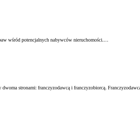
i obaw wśród potencjalnych nabywców nieruchomości.…
zy dwoma stronami: franczyzodawcą i franczyzobiorcą. Franczyzodaw