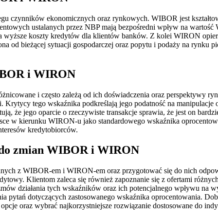
regu czynników ekonomicznych oraz rynkowych. WIBOR jest kształto
centowych ustalanych przez NBP mają bezpośredni wpływ na wartoś
 na wyższe koszty kredytów dla klientów banków. Z kolei WIRON opier
na od bieżącej sytuacji gospodarczej oraz popytu i podaży na rynku pi
 WIBOR i WIRON
nicowane i często zależą od ich doświadczenia oraz perspektywy ryn
i. Krytycy tego wskaźnika podkreślają jego podatność na manipulacj
ą, że jego oparcie o rzeczywiste transakcje sprawia, że jest on bar
olsce w kierunku WIRON-u jako standardowego wskaźnika oprocentowa
interesów kredytobiorców.
ię do zmian WIBOR i WIRON
nych z WIBOR-em i WIRON-em oraz przygotować się do nich odpowied
dytowy. Klientom zaleca się również zapoznanie się z ofertami róż
ów działania tych wskaźników oraz ich potencjalnego wpływu na wys
 pytań dotyczących zastosowanego wskaźnika oprocentowania. Dobrą 
opcje oraz wybrać najkorzystniejsze rozwiązanie dostosowane do indy