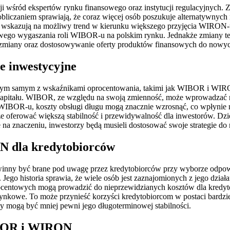
wśród ekspertów rynku finansowego oraz instytucji regulacyjnych. Z
obliczaniem sprawiają, że coraz więcej osób poszukuje alternatywnyc
zy wskazują na możliwy trend w kierunku większego przyjęcia WIRON-u
ego wygaszania roli WIBOR-u na polskim rynku. Jednakże zmiany te 
te zmiany oraz dostosowywanie oferty produktów finansowych do nowy
 inwestycyjne
a tym samym z wskaźnikami oprocentowania, takimi jak WIBOR i WIRON
i kapitału. WIBOR, ze względu na swoją zmienność, może wprowadzać
IBOR-u, koszty obsługi długu mogą znacznie wzrosnąć, co wpłynie 
e oferować większą stabilność i przewidywalność dla inwestorów. Dzi
na znaczeniu, inwestorzy będą musieli dostosować swoje strategie d
N dla kredytobiorców
inny być brane pod uwagę przez kredytobiorców przy wyborze odpo
 Jego historia sprawia, że wiele osób jest zaznajomionych z jego dzia
ocentowych mogą prowadzić do nieprzewidzianych kosztów dla kredy
cje rynkowe. To może przynieść korzyści kredytobiorcom w postaci bard
 mogą być mniej pewni jego długoterminowej stabilności.
IBOR i WIRON