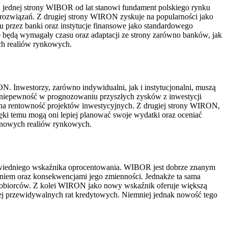
 jednej strony WIBOR od lat stanowi fundament polskiego rynku
h rozwiązań. Z drugiej strony WIRON zyskuje na popularności jako
 przez banki oraz instytucje finansowe jako standardowego
będą wymagały czasu oraz adaptacji ze strony zarówno banków, jak
ch realiów rynkowych.
. Inwestorzy, zarówno indywidualni, jak i instytucjonalni, muszą
 niepewność w prognozowaniu przyszłych zysków z inwestycji
na rentowność projektów inwestycyjnych. Z drugiej strony WIRON,
ęki temu mogą oni lepiej planować swoje wydatki oraz oceniać
o nowych realiów rynkowych.
wiedniego wskaźnika oprocentowania. WIBOR jest dobrze znanym
łaniem oraz konsekwencjami jego zmienności. Jednakże ta sama
tobiorców. Z kolei WIRON jako nowy wskaźnik oferuje większą
ziej przewidywalnych rat kredytowych. Niemniej jednak nowość tego