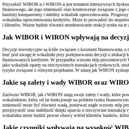
Przyszłość WIBOR-u i WIRON-u jest tematem intensywnych dyskusji 
finansowego, ale jego zmienność oraz kontrowersje związane z jego 
bardziej transparentny i stabilny wskaźnik oprocentowania. Progno
wskaźnika oprocentowania kredytów. Może to prowadzić do stopniow
i klientów. Ważne będzie również monitorowanie reakcji rynku na 
Jak WIBOR i WIRON wpływają na decyzje
Decyzje inwestycyjne są ściśle związane z kosztami finansowania, 
brać pod uwagę te wskaźniki przy podejmowaniu decyzji o alokacj
finansowanych kredytem. W przypadku wzrostu stóp procentowych W
jako wskaźnik oparty na rzeczywistych transakcjach rynkowych, moż
ryzyko związane z różnymi projektami. W miarę jak WIRON zyskuje 
Jakie są zalety i wady WIBOR oraz WIRO
Zarówno WIBOR, jak i WIRON mają swoje zalety i wady, które pow
wskaźnikiem, który od lat funkcjonuje na polskim rynku finansowym.
zmienność może być również wadą, ponieważ nagłe wzrosty stóp pr
przejrzystość oraz stabilność dzięki oparciu o rzeczywiste transak
wskaźnika może budzić pewne obawy wśród klientów banków, którzy
Jakie czynniki wpływają na wysokość W