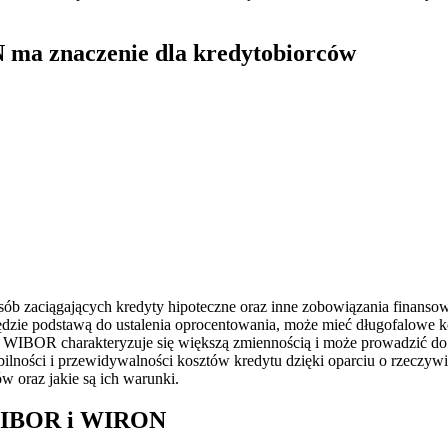
a znaczenie dla kredytobiorców
zaciągających kredyty hipoteczne oraz inne zobowiązania finansow
k będzie podstawą do ustalenia oprocentowania, może mieć długofalow
 WIBOR charakteryzuje się większą zmiennością i może prowadzić d
lności i przewidywalności kosztów kredytu dzięki oparciu o rzeczywi
w oraz jakie są ich warunki.
i WIBOR i WIRON