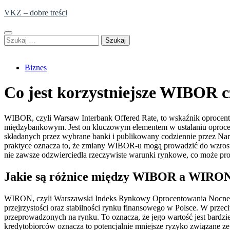
Skip
VKZ – dobre treści
to
content
Szukaj:
Biznes
Co jest korzystniejsze WIBOR
WIBOR, czyli Warsaw Interbank Offered Rate, to wskaźnik oprocento
międzybankowym. Jest on kluczowym elementem w ustalaniu oprocen
składanych przez wybrane banki i publikowany codziennie przez N
praktyce oznacza to, że zmiany WIBOR-u mogą prowadzić do wzrost
nie zawsze odzwierciedla rzeczywiste warunki rynkowe, co może pr
Jakie są różnice między WIBOR a WIRON
WIRON, czyli Warszawski Indeks Rynkowy Oprocentowania Nocnego,
przejrzystości oraz stabilności rynku finansowego w Polsce. W prz
przeprowadzonych na rynku. To oznacza, że jego wartość jest bardzi
kredytobiorców oznacza to potencjalnie mniejsze ryzyko związane 