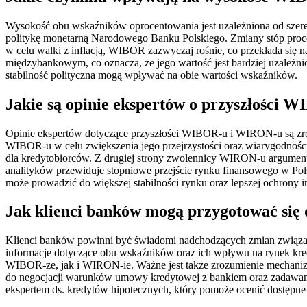
Wysokość obu wskaźników oprocentowania jest uzależniona od sze
politykę monetarną Narodowego Banku Polskiego. Zmiany stóp pro
w celu walki z inflacją, WIBOR zazwyczaj rośnie, co przekłada się
międzybankowym, co oznacza, że jego wartość jest bardziej uzależnio
stabilność polityczna mogą wpływać na obie wartości wskaźników.
Jakie są opinie ekspertów o przyszłości
Opinie ekspertów dotyczące przyszłości WIBOR-u i WIRON-u są zróż
WIBOR-u w celu zwiększenia jego przejrzystości oraz wiarygodnośc
dla kredytobiorców. Z drugiej strony zwolennicy WIRON-u argumentuj
analityków przewiduje stopniowe przejście rynku finansowego w P
może prowadzić do większej stabilności rynku oraz lepszej ochrony 
Jak klienci banków mogą przygotować s
Klienci banków powinni być świadomi nadchodzących zmian związa
informacje dotyczące obu wskaźników oraz ich wpływu na rynek kre
WIBOR-ze, jak i WIRON-ie. Ważne jest także zrozumienie mechanizm
do negocjacji warunków umowy kredytowej z bankiem oraz zadawania
ekspertem ds. kredytów hipotecznych, który pomoże ocenić dostępne 