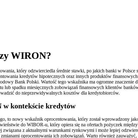
 czy WIRON?
wania, który odzwierciedla średnie stawki, po jakich banki w Polsce 
towania kredytów hipotecznych oraz innych produktów finansowych o
arodowy Bank Polski. Wartość tego wskaźnika ma ogromne znaczenie 
u lub spadku miesięcznych zobowiązań finansowych klientów banków.
owadzić do nieprzewidywalnych kosztów dla kredytobiorców.
 w kontekście kredytów
 to nowy wskaźnik oprocentowania, który został wprowadzony jako 
eciwieństwie do WIBOR-u, który opiera się na ofertach pożyczek mię
ej związana z aktualnymi warunkami rynkowymi i może lepiej odzwierci
ze zmianami oprocentowania ich zobowiązań. Warto również zauważyć