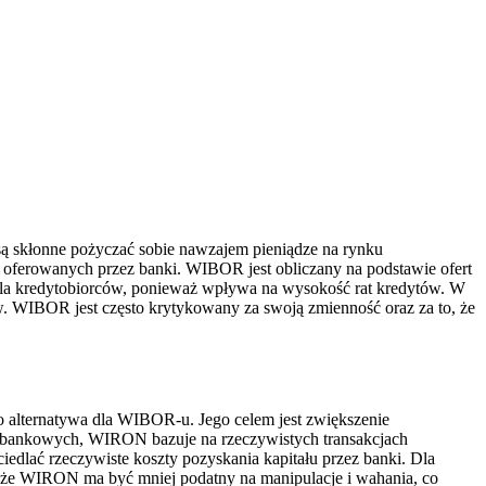
są skłonne pożyczać sobie nawzajem pieniądze na rynku
ferowanych przez banki. WIBOR jest obliczany na podstawie ofert
dla kredytobiorców, ponieważ wpływa na wysokość rat kredytów. W
 WIBOR jest często krytykowany za swoją zmienność oraz za to, że
alternatywa dla WIBOR-u. Jego celem jest zwiększenie
dzybankowych, WIRON bazuje na rzeczywistych transakcjach
edlać rzeczywiste koszty pozyskania kapitału przez banki. Dla
, że WIRON ma być mniej podatny na manipulacje i wahania, co