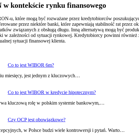
 w kontekście rynku finansowego
IRON-u, które mogą być rozważane przez kredytobiorców poszukujący
ferowane przez niektóre banki, które zapewniają stabilność rat przez 
atków związanych z obsługą długu. Inną alternatywą mogą być produkt
i w zależności od sytuacji rynkowej. Kredytobiorcy powinni również
alnej sytuacji finansowej klienta.
Co to jest WIBOR 6m?
iu miesięcy, jest jednym z kluczowych…
Co to jest WIBOR w kredycie hipotecznym?
rywa kluczową rolę w polskim systemie bankowym,…
Czy OCP jest obowiązkowe?
pcyjnych, w Polsce budzi wiele kontrowersji i pytań. Warto…