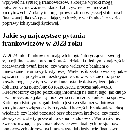
wpływać na sytuację frankowiczów, a kolejne wyroki mogą
potwierdzić nieważność klauzul abuzywnych w umowach
kredytowych. Zmiany te mogą prowadzić do większej stabilności
finansowej dla osób posiadających kredyty we frankach oraz do
poprawy ich sytuacji życiowej.
Jakie są najczęstsze pytania
frankowiczów w 2023 roku
W 2023 roku frankowicze mają wiele pytań dotyczących swojej
sytuacji finansowej oraz możliwości działania. Jednym z najczęściej
zadawanych pytań jest to, czy warto walczyć z bankiem o
unieważnienie umowy kredytowej. Wiele osób zastanawia się, jakie
są szanse na pozytywne rozstrzyganie spraw w sądzie oraz jakie
koszty mogą się z tym wiązać. Inne pytanie dotyczy tego, jakie
dokumenty są potrzebne do rozpoczęcia procesu sądowego.
Kredytobiorcy często poszukują informacji na temat tego, jak długo
trwa proces oraz jakie są możliwe scenariusze zakończenia sprawy.
Kolejnym istotnym zagadnieniem jest kwestia przewalutowania
kredytu oraz związane z tym ryzyka i korzyści. Frankowicze chcą
wiedzieć, czy lepiej pozostać przy obecnym kredycie, czy może
skorzystać z oferty przewalutowania na złotówki. Warto również
zwrócić uwagę na pytania dotyczące ewentualnych programów
pomocowych oferowanych przez rząd lub instytucje finansowe,