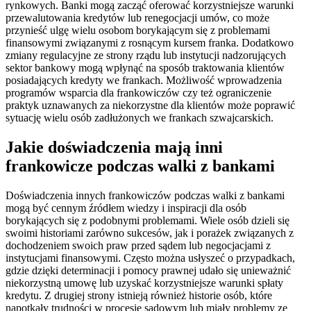
rynkowych. Banki mogą zacząć oferować korzystniejsze warunki
przewalutowania kredytów lub renegocjacji umów, co może
przynieść ulgę wielu osobom borykającym się z problemami
finansowymi związanymi z rosnącym kursem franka. Dodatkowo
zmiany regulacyjne ze strony rządu lub instytucji nadzorujących
sektor bankowy mogą wpłynąć na sposób traktowania klientów
posiadających kredyty we frankach. Możliwość wprowadzenia
programów wsparcia dla frankowiczów czy też ograniczenie
praktyk uznawanych za niekorzystne dla klientów może poprawić
sytuację wielu osób zadłużonych we frankach szwajcarskich.
Jakie doświadczenia mają inni
frankowicze podczas walki z bankami
Doświadczenia innych frankowiczów podczas walki z bankami
mogą być cennym źródłem wiedzy i inspiracji dla osób
borykających się z podobnymi problemami. Wiele osób dzieli się
swoimi historiami zarówno sukcesów, jak i porażek związanych z
dochodzeniem swoich praw przed sądem lub negocjacjami z
instytucjami finansowymi. Często można usłyszeć o przypadkach,
gdzie dzięki determinacji i pomocy prawnej udało się unieważnić
niekorzystną umowę lub uzyskać korzystniejsze warunki spłaty
kredytu. Z drugiej strony istnieją również historie osób, które
napotkały trudności w procesie sądowym lub miały problemy ze