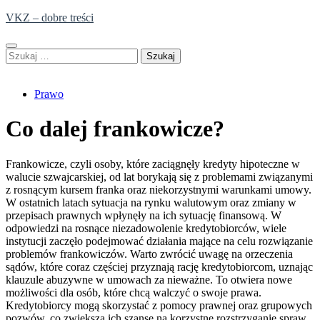
Skip
VKZ – dobre treści
to
content
Szukaj:
Prawo
Co dalej frankowicze?
Frankowicze, czyli osoby, które zaciągnęły kredyty hipoteczne w
walucie szwajcarskiej, od lat borykają się z problemami związanymi
z rosnącym kursem franka oraz niekorzystnymi warunkami umowy.
W ostatnich latach sytuacja na rynku walutowym oraz zmiany w
przepisach prawnych wpłynęły na ich sytuację finansową. W
odpowiedzi na rosnące niezadowolenie kredytobiorców, wiele
instytucji zaczęło podejmować działania mające na celu rozwiązanie
problemów frankowiczów. Warto zwrócić uwagę na orzeczenia
sądów, które coraz częściej przyznają rację kredytobiorcom, uznając
klauzule abuzywne w umowach za nieważne. To otwiera nowe
możliwości dla osób, które chcą walczyć o swoje prawa.
Kredytobiorcy mogą skorzystać z pomocy prawnej oraz grupowych
pozwów, co zwiększa ich szanse na korzystne rozstrzyganie spraw.