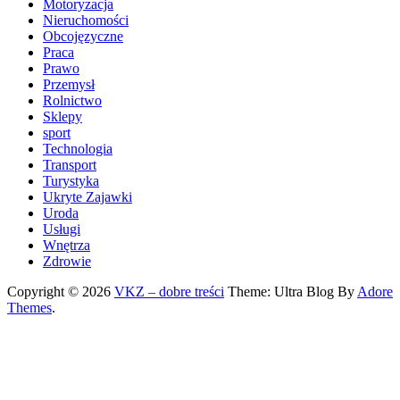
Motoryzacja
Nieruchomości
Obcojęzyczne
Praca
Prawo
Przemysł
Rolnictwo
Sklepy
sport
Technologia
Transport
Turystyka
Ukryte Zajawki
Uroda
Usługi
Wnętrza
Zdrowie
Copyright © 2026
VKZ – dobre treści
Theme: Ultra Blog By
Adore
Themes
.