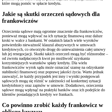
które mogą pomóc w spłacie kredytu.
Jakie są skutki orzeczeń sądowych dla
frankowiczów
Orzeczenia sądowe mają ogromne znaczenie dla frankowiczów,
ponieważ mogą wpływać na ich sytuację finansową oraz dalsze
kroki w walce z bankami. W ostatnich latach wiele wyroków
potwierdziło nieważność klauzul abuzywnych w umowach
kredytowych, co otworzyło drogę do unieważnienia całej umowy
lub jej renegocjacji. Skutki takich orzeczeń mogą być różnorodne –
od zwrotu nadpłaconych kwot po możliwość uzyskania
korzystniejszych warunków spłaty kredytu. Dla wielu
frankowiczów wyrok sądu może oznaczać szansę na odzyskanie
stabilności finansowej oraz poprawę jakości życia. Warto jednak
zauważyć, że każdy przypadek jest inny i wyniki postępowań
sądowych mogą się różnić w zależności od konkretnej sytuacji
kredytobiorcy oraz zapisów w umowie. Dodatkowo, orzeczenia
sądowe mogą wpłynąć na praktyki banków oraz ich podejście do
klientów posiadających kredyty we frankach.
Co powinno zrobić każdy frankowicz w
obliczu kryzysu