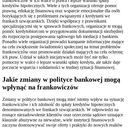
frankowiczów w ich walce o prawa i lepsze warunki spłaty
kredytów hipotecznych. Wiele z tych organizacji oferuje pomoc
prawną, edukację finansową oraz wsparcie emocjonalne dla osób
borykających się z problemami związanymi z kredytami we
frankach szwajcarskich. Dzięki współpracy z prawnikami
specjalizującymi się w sprawach frankowych, organizacje te mogą
pomóc kredytobiorcom w przygotowaniu dokumentacji niezbędnej
do rozpoczęcia postępowania sądowego lub mediacji z bankiem.
Ponadto wiele organizacji prowadzi kampanie informacyjne mające
na celu zwiększenie świadomości społecznej na temat problemów
frankowiczów oraz promowanie działań mających na celu ochronę
ich praw. Udział w takich inicjatywach może być nie tylko
pomocny w walce o lepsze warunki spłaty kredytu, ale także daje
poczucie wsparcia i solidarności w trudnej sytuacji finansowej.
Jakie zmiany w polityce bankowej mogą
wpłynąć na frankowiczów
Zmiany w polityce bankowej mogą mieć istotny wpływ na sytuację
frankowiczów i ich zdolność do spłaty kredytów hipotecznych
denominowanych we frankach szwajcarskich. W odpowiedzi na
rosnące niezadowolenie klientów oraz orzeczenia sądowe uznające
klauzule abuzywne za nieważne, wiele instytucji finansowych
zaczyna dostosowywać swoje oferty i praktyki do nowych realiów