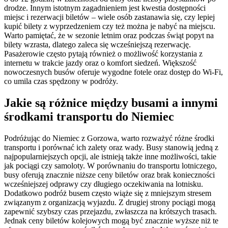
drodze. Innym istotnym zagadnieniem jest kwestia dostępności
miejsc i rezerwacji biletów – wiele osób zastanawia się, czy lepiej
kupić bilety z wyprzedzeniem czy też można je nabyć na miejscu.
Warto pamiętać, że w sezonie letnim oraz podczas świąt popyt na
bilety wzrasta, dlatego zaleca się wcześniejszą rezerwację.
Pasażerowie często pytają również o możliwość korzystania z
internetu w trakcie jazdy oraz o komfort siedzeń. Większość
nowoczesnych busów oferuje wygodne fotele oraz dostęp do Wi-Fi,
co umila czas spędzony w podróży.
Jakie są różnice między busami a innymi
środkami transportu do Niemiec
Podróżując do Niemiec z Gorzowa, warto rozważyć różne środki
transportu i porównać ich zalety oraz wady. Busy stanowią jedną z
najpopularniejszych opcji, ale istnieją także inne możliwości, takie
jak pociągi czy samoloty. W porównaniu do transportu lotniczego,
busy oferują znacznie niższe ceny biletów oraz brak konieczności
wcześniejszej odprawy czy długiego oczekiwania na lotnisku.
Dodatkowo podróż busem często wiąże się z mniejszym stresem
związanym z organizacją wyjazdu. Z drugiej strony pociągi mogą
zapewnić szybszy czas przejazdu, zwłaszcza na krótszych trasach.
Jednak ceny biletów kolejowych mogą być znacznie wyższe niż te