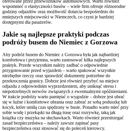
oferowane przez przewoźników autobusowych. Warto również
wspomnieć o elastyczności busów – wiele firm oferuje różnorodne
godziny odjazdów oraz możliwość dotarcia bezpośrednio do
mniejszych miejscowości w Niemczech, co czyni je bardziej
dostępnymi dla pasażerów.
Jakie są najlepsze praktyki podczas
podróży busem do Niemiec z Gorzowa
Aby podróż busem do Niemiec z Gorzowa była jak najbardziej
komfortowa i przyjemna, warto zastosować kilka najlepszych
praktyk. Przede wszystkim należy zadbać o odpowiednie
przygotowanie przed wyjazdem – warto spakować wszystkie
niezbędne rzeczy oraz sprawdzić dokumenty potrzebne do
przekroczenia granicy. Dobrze jest również przybyć na miejsce
odjazdu z odpowiednim wyprzedzeniem, aby uniknąć stresu i
niepotrzebnych nerwów związanych z ewentualnymi opóźnieniami.
W trakcie podróży warto pamiętać o wygodzie – dobrze jest ubrać
się w luźne i komfortowe ubrania oraz zabrać ze sobą poduszkę lub
kocyk, które umilą czas spędzony w busie. Ponadto warto mieć przy
sobie wodę i przekąski na długą trasę oraz rozrywkę, taką jak
książka czy muzyka na słuchawkach. Warto również przestrzegać
zasad bezpieczeństwa – należy zawsze zapinać pasy
bezpieczeństwa oraz stosować się do poleceń kierowcy.