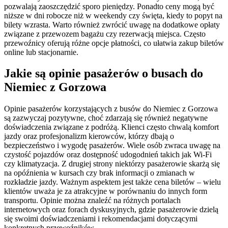
pozwalają zaoszczędzić sporo pieniędzy. Ponadto ceny mogą być
niższe w dni robocze niż w weekendy czy święta, kiedy to popyt na
bilety wzrasta. Warto również zwrócić uwagę na dodatkowe opłaty
związane z przewozem bagażu czy rezerwacją miejsca. Często
przewoźnicy oferują różne opcje płatności, co ułatwia zakup biletów
online lub stacjonarnie.
Jakie są opinie pasażerów o busach do
Niemiec z Gorzowa
Opinie pasażerów korzystających z busów do Niemiec z Gorzowa
są zazwyczaj pozytywne, choć zdarzają się również negatywne
doświadczenia związane z podróżą. Klienci często chwalą komfort
jazdy oraz profesjonalizm kierowców, którzy dbają o
bezpieczeństwo i wygodę pasażerów. Wiele osób zwraca uwagę na
czystość pojazdów oraz dostępność udogodnień takich jak Wi-Fi
czy klimatyzacja. Z drugiej strony niektórzy pasażerowie skarżą się
na opóźnienia w kursach czy brak informacji o zmianach w
rozkładzie jazdy. Ważnym aspektem jest także cena biletów – wielu
klientów uważa je za atrakcyjne w porównaniu do innych form
transportu. Opinie można znaleźć na różnych portalach
internetowych oraz forach dyskusyjnych, gdzie pasażerowie dzielą
się swoimi doświadczeniami i rekomendacjami dotyczącymi
konkretnych przewoźników.