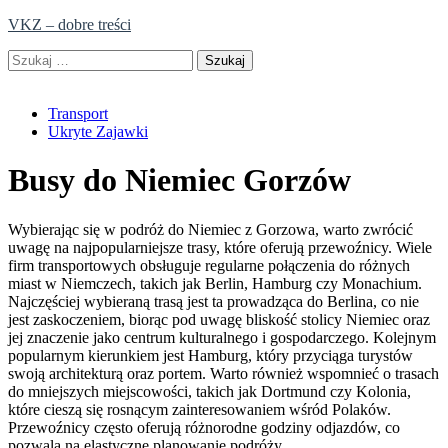
Skip
VKZ – dobre treści
to
Szukaj:
content
Transport
Ukryte Zajawki
Busy do Niemiec Gorzów
Wybierając się w podróż do Niemiec z Gorzowa, warto zwrócić
uwagę na najpopularniejsze trasy, które oferują przewoźnicy. Wiele
firm transportowych obsługuje regularne połączenia do różnych
miast w Niemczech, takich jak Berlin, Hamburg czy Monachium.
Najczęściej wybieraną trasą jest ta prowadząca do Berlina, co nie
jest zaskoczeniem, biorąc pod uwagę bliskość stolicy Niemiec oraz
jej znaczenie jako centrum kulturalnego i gospodarczego. Kolejnym
popularnym kierunkiem jest Hamburg, który przyciąga turystów
swoją architekturą oraz portem. Warto również wspomnieć o trasach
do mniejszych miejscowości, takich jak Dortmund czy Kolonia,
które cieszą się rosnącym zainteresowaniem wśród Polaków.
Przewoźnicy często oferują różnorodne godziny odjazdów, co
pozwala na elastyczne planowanie podróży.