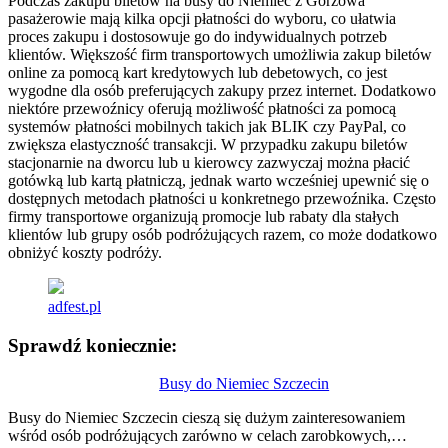
Podczas zakupu biletów na busy do Niemiec z Gorzowa
pasażerowie mają kilka opcji płatności do wyboru, co ułatwia
proces zakupu i dostosowuje go do indywidualnych potrzeb
klientów. Większość firm transportowych umożliwia zakup biletów
online za pomocą kart kredytowych lub debetowych, co jest
wygodne dla osób preferujących zakupy przez internet. Dodatkowo
niektóre przewoźnicy oferują możliwość płatności za pomocą
systemów płatności mobilnych takich jak BLIK czy PayPal, co
zwiększa elastyczność transakcji. W przypadku zakupu biletów
stacjonarnie na dworcu lub u kierowcy zazwyczaj można płacić
gotówką lub kartą płatniczą, jednak warto wcześniej upewnić się o
dostępnych metodach płatności u konkretnego przewoźnika. Często
firmy transportowe organizują promocje lub rabaty dla stałych
klientów lub grupy osób podróżujących razem, co może dodatkowo
obniżyć koszty podróży.
adfest.pl
Sprawdź koniecznie:
Nawigacja
Busy do Niemiec Szczecin
wpisu
Busy do Niemiec Szczecin cieszą się dużym zainteresowaniem
wśród osób podróżujących zarówno w celach zarobkowych,…