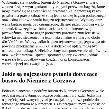
Wybierając się w podróż busem do Niemiec z Gorzowa, warto
zapoznać się z wymaganiami dotyczącymi przewozu bagażu, które
mogą różnić się w zależności od przewoźnika. Zazwyczaj każdy
pasażer ma prawo zabrać ze sobą jedną sztukę bagażu podręcznego
oraz jedną lub dwie sztuki bagażu rejestrowanego. Wymiary oraz
waga bagażu mogą być ograniczone, dlatego przed podróżą warto
sprawdzić szczegółowe informacje na stronie internetowej
przewoźnika. Często bagaż podręczny powinien zmieścić się w
schowku nad siedzeniem, a jego maksymalne wymiary to około
40x30x20 cm. W przypadku bagażu rejestrowanego, jego waga nie
powinna przekraczać 20-30 kg, a dodatkowe opłaty mogą być
naliczane za nadbagaż. Niektóre firmy transportowe oferują również
możliwość przewozu sprzętu sportowego czy zwierząt, jednak
wiąże się to z dodatkowymi kosztami oraz koniecznością
wcześniejszej rezerwacji miejsca.
Jakie są najczęstsze pytania dotyczące
busów do Niemiec z Gorzowa
Podczas planowania podróży busem do Niemiec z Gorzowa wiele
osób ma różne pytania dotyczące organizacji wyjazdu. Jednym z
najczęściej zadawanych pytań jest to, jak długo trwa podróż do
wybranego miasta w Niemczech. Czas przejazdu może wynosić od
8 do 12 godzin, w zależności od trasy oraz liczby przystanków po