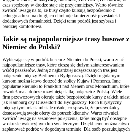
czas spędzony w drodze staje się przyjemniejszy. Warto również
zwrócić uwagę na to, że busy często kursują bezpośrednio z
jednego adresu na drugi, co eliminuje konieczność przesiadek i
dodatkowych formalności. Dzięki temu podróż jest szybsza i
bardziej komfortowa.
Jakie są najpopularniejsze trasy busowe z
Niemiec do Polski?
Wybierając się w podróż busem z Niemiec do Polski, warto znać
najpopularniejsze trasy, które cieszą się dużym zainteresowaniem
wśród pasażerów. Jedną z najbardziej uczęszczanych tras jest
połączenie między Berlinem a Bydgoszczą. Dzięki regularnym
kursom można łatwo dotrzeć do stolicy Kujaw i Pomorza. Inne
popularne kierunki to Frankfurt nad Menem oraz Monachium, które
również mają dobrze rozwiniętą siatkę połączeń z Polską. Wiele
firm przewozowych oferuje także bezpośrednie kursy z takich miast
jak Hamburg czy Düsseldorf do Bydgoszczy. Ruch turystyczny
między tymi miastami stale rośnie, co sprawia, że przewoźnicy
dostosowują swoje oferty do potrzeb klientów. Warto również
zwrócić uwagę na sezonowe połączenia, które mogą być dostępne
w okresie wakacyjnym lub świątecznym. Dzięki temu można łatwo
zaplanować podróż w dogodnym terminie. Dla osób poszukujących