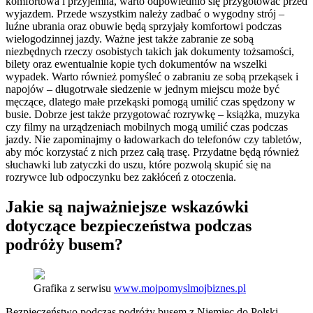
komfortowa i przyjemna, warto odpowiednio się przygotować przed
wyjazdem. Przede wszystkim należy zadbać o wygodny strój –
luźne ubrania oraz obuwie będą sprzyjały komfortowi podczas
wielogodzinnej jazdy. Ważne jest także zabranie ze sobą
niezbędnych rzeczy osobistych takich jak dokumenty tożsamości,
bilety oraz ewentualnie kopie tych dokumentów na wszelki
wypadek. Warto również pomyśleć o zabraniu ze sobą przekąsek i
napojów – długotrwałe siedzenie w jednym miejscu może być
męczące, dlatego małe przekąski pomogą umilić czas spędzony w
busie. Dobrze jest także przygotować rozrywkę – książka, muzyka
czy filmy na urządzeniach mobilnych mogą umilić czas podczas
jazdy. Nie zapominajmy o ładowarkach do telefonów czy tabletów,
aby móc korzystać z nich przez całą trasę. Przydatne będą również
słuchawki lub zatyczki do uszu, które pozwolą skupić się na
rozrywce lub odpoczynku bez zakłóceń z otoczenia.
Jakie są najważniejsze wskazówki
dotyczące bezpieczeństwa podczas
podróży busem?
Grafika z serwisu
www.mojpomyslmojbiznes.pl
Bezpieczeństwo podczas podróży busem z Niemiec do Polski