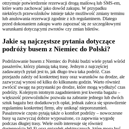
otrzymuje potwierdzenie rezerwacji drogą mailową lub SMS-em,
które warto zachować jako dowód zakupu. W przypadku
niektórych przewoźników istnieje także możliwość zmiany terminu
lub anulowania rezerwacji zgodnie z ich regulaminem. Dlatego
przed dokonaniem zakupu warto zapoznać się ze szczegółowymi
warunkami dotyczącymi zwrotów czy zmian biletów.
Jakie są najczęstsze pytania dotyczące
podróży busem z Niemiec do Polski?
Podróżowanie busem z Niemiec do Polski budzi wiele pytań wśród
pasażerów, którzy planują taką trasę. Jednym z najczęściej
zadawanych pytań jest to, jak długo trwa taka podróż. Czas
przejazdu zależy od konkretnej trasy oraz warunków na drodze, ale
zazwyczaj wynosi od kilku do kilkunastu godzin. Warto również
zwrócić uwagę na przystanki po drodze, które mogą wydłużyć czas
podróży. Kolejnym istotnym zagadnieniem jest kwestia bagażu –
większość przewoźników pozwala na zabranie jednego lub dwóch
sztuk bagażu bez dodatkowych opłat, jednak zaleca się sprawdzenie
regulaminu konkretnej firmy, aby uniknąć nieporozumień.
Pasażerowie często pytają także o komfort podróży – nowoczesne
busy są zazwyczaj dobrze wyposażone, co zapewnia wygodę
podczas długiej trasy. Wiele osób interesuje się również
dostępnością Wi-Fi oraz gniazdek elektrycznych, które mogą być