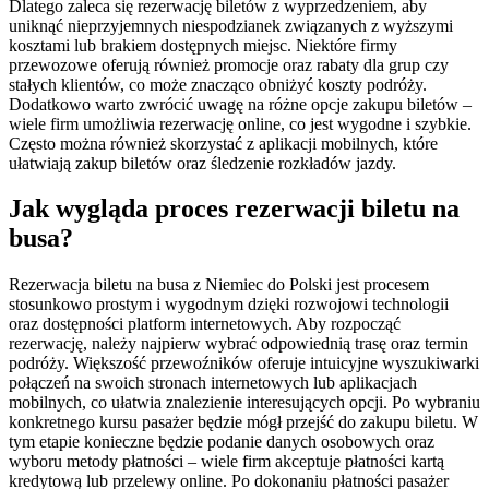
Dlatego zaleca się rezerwację biletów z wyprzedzeniem, aby
uniknąć nieprzyjemnych niespodzianek związanych z wyższymi
kosztami lub brakiem dostępnych miejsc. Niektóre firmy
przewozowe oferują również promocje oraz rabaty dla grup czy
stałych klientów, co może znacząco obniżyć koszty podróży.
Dodatkowo warto zwrócić uwagę na różne opcje zakupu biletów –
wiele firm umożliwia rezerwację online, co jest wygodne i szybkie.
Często można również skorzystać z aplikacji mobilnych, które
ułatwiają zakup biletów oraz śledzenie rozkładów jazdy.
Jak wygląda proces rezerwacji biletu na
busa?
Rezerwacja biletu na busa z Niemiec do Polski jest procesem
stosunkowo prostym i wygodnym dzięki rozwojowi technologii
oraz dostępności platform internetowych. Aby rozpocząć
rezerwację, należy najpierw wybrać odpowiednią trasę oraz termin
podróży. Większość przewoźników oferuje intuicyjne wyszukiwarki
połączeń na swoich stronach internetowych lub aplikacjach
mobilnych, co ułatwia znalezienie interesujących opcji. Po wybraniu
konkretnego kursu pasażer będzie mógł przejść do zakupu biletu. W
tym etapie konieczne będzie podanie danych osobowych oraz
wyboru metody płatności – wiele firm akceptuje płatności kartą
kredytową lub przelewy online. Po dokonaniu płatności pasażer