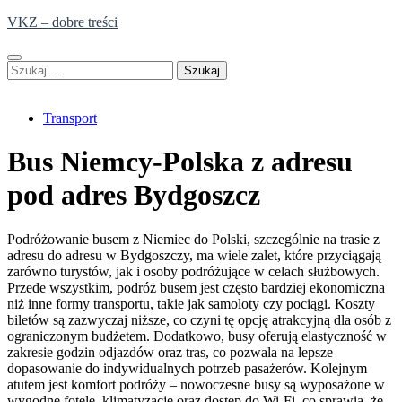
Skip
VKZ – dobre treści
to
content
Szukaj:
Transport
Bus Niemcy-Polska z adresu
pod adres Bydgoszcz
Podróżowanie busem z Niemiec do Polski, szczególnie na trasie z
adresu do adresu w Bydgoszczy, ma wiele zalet, które przyciągają
zarówno turystów, jak i osoby podróżujące w celach służbowych.
Przede wszystkim, podróż busem jest często bardziej ekonomiczna
niż inne formy transportu, takie jak samoloty czy pociągi. Koszty
biletów są zazwyczaj niższe, co czyni tę opcję atrakcyjną dla osób z
ograniczonym budżetem. Dodatkowo, busy oferują elastyczność w
zakresie godzin odjazdów oraz tras, co pozwala na lepsze
dopasowanie do indywidualnych potrzeb pasażerów. Kolejnym
atutem jest komfort podróży – nowoczesne busy są wyposażone w
wygodne fotele, klimatyzację oraz dostęp do Wi-Fi, co sprawia, że