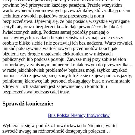
powinno być priorytetem każdego pasażera. Przede wszystkim
warto wybierać renomowanych przewoźników, którzy dbają o stan
techniczny swoich pojazdów oraz przestrzegają norm
bezpieczeństwa. Upewnij się, że bus posiada wszystkie wymagane
certyfikaty oraz ubezpieczenia – to daje pewność co do jakości
świadczonych usług. Podczas samej podróży pamiętaj o
podstawowych zasadach bezpieczeństwa: trzymaj swoje rzeczy
osobiste blisko siebie i nie zostawiaj ich bez nadzoru. Warto również
unikać pokazywania wartościowych przedmiotów takich jak
biżuteria czy drogie urządzenia elektroniczne w miejscach
publicznych lub podczas postoju. Zawsze miej przy sobie telefon
komórkowy z zapisanym numerem kontaktowym do przewoźnika –
w razie jakichkolwiek problemów będziesz mógł szybko uzyskać
pomoc. Jeśli czujesz się zmęczony lub źle się czujesz podczas jazdy,
poinformuj kierowcę lub personel obsługujący busa o swoim stanie
zdrowia – ich zadaniem jest zapewnienie Ci komfortu i
bezpieczeństwa podczas całej trasy.
Sprawdź koniecznie:
Nawigacja
Bus Polska Niemcy Inowrocław
wpisu
Wybierając się w podróż z Inowrocławia do Niemiec, warto
zwrócić uwagę na różnorodność dostępnych połączeń…