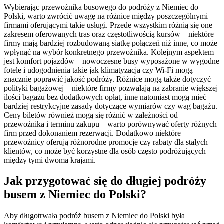
Wybierając przewoźnika busowego do podróży z Niemiec do
Polski, warto zwrócić uwagę na różnice między poszczególnymi
firmami oferującymi takie usługi. Przede wszystkim różnią się one
zakresem oferowanych tras oraz częstotliwością kursów – niektóre
firmy mają bardziej rozbudowaną siatkę połączeń niż inne, co może
wpłynąć na wybór konkretnego przewoźnika. Kolejnym aspektem
jest komfort pojazdów – nowoczesne busy wyposażone w wygodne
fotele i udogodnienia takie jak klimatyzacja czy Wi-Fi mogą
znacznie poprawić jakość podróży. Różnice mogą także dotyczyć
polityki bagażowej – niektóre firmy pozwalają na zabranie większej
ilości bagażu bez dodatkowych opłat, inne natomiast mogą mieć
bardziej restrykcyjne zasady dotyczące wymiarów czy wag bagażu.
Ceny biletów również mogą się różnić w zależności od
przewoźnika i terminu zakupu – warto porównywać oferty różnych
firm przed dokonaniem rezerwacji. Dodatkowo niektóre
przewoźnicy oferują różnorodne promocje czy rabaty dla stałych
klientów, co może być korzystne dla osób często podróżujących
między tymi dwoma krajami.
Jak przygotować się do długiej podróży
busem z Niemiec do Polski?
Aby długotrwała podróż busem z Niemiec do Polski była