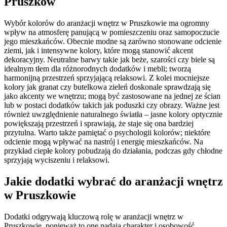
Pruszków
Wybór kolorów do aranżacji wnętrz w Pruszkowie ma ogromny
wpływ na atmosferę panującą w pomieszczeniu oraz samopoczucie
jego mieszkańców. Obecnie modne są zarówno stonowane odcienie
ziemi, jak i intensywne kolory, które mogą stanowić akcent
dekoracyjny. Neutralne barwy takie jak beże, szarości czy biele są
idealnym tłem dla różnorodnych dodatków i mebli; tworzą
harmonijną przestrzeń sprzyjającą relaksowi. Z kolei mocniejsze
kolory jak granat czy butelkowa zieleń doskonale sprawdzają się
jako akcenty we wnętrzu; mogą być zastosowane na jednej ze ścian
lub w postaci dodatków takich jak poduszki czy obrazy. Ważne jest
również uwzględnienie naturalnego światła – jasne kolory optycznie
powiększają przestrzeń i sprawiają, że staje się ona bardziej
przytulna. Warto także pamiętać o psychologii kolorów; niektóre
odcienie mogą wpływać na nastrój i energię mieszkańców. Na
przykład ciepłe kolory pobudzają do działania, podczas gdy chłodne
sprzyjają wyciszeniu i relaksowi.
Jakie dodatki wybrać do aranżacji wnętrz
w Pruszkowie
Dodatki odgrywają kluczową rolę w aranżacji wnętrz w
Pruszkowie, ponieważ to one nadają charakter i osobowość