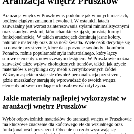
Aranżacja wnętrz Pruszków
Aranżacja wnętrz w Pruszkowie, podobnie jak w innych miastach,
podlega ciągłym zmianom i ewolucji. W ostatnich latach
zauważalny jest wzrost zainteresowania stylami minimalistycznymi
oraz skandynawskimi, które charakteryzują się prostotą formy i
funkcjonalnością. W takich aranżacjach dominują jasne kolory,
naturalne materiały oraz duża ilość światła. Wiele osób decyduje się
na otwarte przestrzenie, które dają poczucie swobody i komfortu.
Ponadto, rośnie popularność stylu industrialnego, który łączy
surowe elementy z nowoczesnym designem. W Pruszkowie można
zauważyć także wpływ ekologicznych trendów, takich jak użycie
materiałów z recyklingu czy mebli z certyfikowanych źródeł.
Ważnym aspektem staje się również personalizacja przestrzeni,
gdzie mieszkańcy starają się wprowadzać do swoich wnętrz
elementy odzwierciedlające ich osobowość i styl życia.
Jakie materiały najlepiej wykorzystać w
aranżacji wnętrz Pruszków
Wybór odpowiednich materiałów do aranżacji wnętrz w Pruszkowie
ma kluczowe znaczenie dla końcowego efektu wizualnego oraz
funkcjonalności przestrzeni. Obecnie na czoło wysuwają się