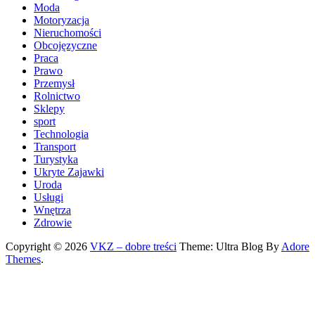
Moda
Motoryzacja
Nieruchomości
Obcojęzyczne
Praca
Prawo
Przemysł
Rolnictwo
Sklepy
sport
Technologia
Transport
Turystyka
Ukryte Zajawki
Uroda
Usługi
Wnętrza
Zdrowie
Copyright © 2026
VKZ – dobre treści
Theme: Ultra Blog By
Adore
Themes
.