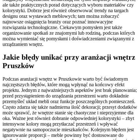
ale także praktycznych porad dotyczących wyboru materiałów czy
kolorystyki. Dobrze jest również obserwować trendy na targach
designu oraz wystawach meblowych; tam można zobaczyć
najnowsze osiągnięcia branży oraz poznać innowacyjne
rozwiązania technologiczne. Ciekawym pomysłem jest także
organizowanie spotkań ze znajomymi lub rodziną, podczas których
można wymieniać się pomysłami i doświadczeniami związanymi z
urządzaniem wnętrz.
Jakie błędy unikać przy aranżacji wnętrz
Pruszków
Podczas aranżacji wnętrz w Pruszkowie warto być świadomym
najczęstszych błędów, które mogą wpłynąć na końcowy efekt
projektu. Jednym z najważniejszych aspektów jest brak planowania;
przed przystąpieniem do urządzania przestrzeni warto dokładnie
przemyśleć układ mebli oraz funkcje poszczególnych pomieszczeń.
Często zdarza się także nadmierna ilość dekoracji; przesyt dodatków
może sprawić, że wnętrze stanie się chaotyczne i nieprzyjemne dla
oka. Ważne jest również dobranie odpowiedniej kolorystyki – zbyt
intensywne kolory mogą przytłaczać przestrzeń i wpływać
negatywnie na samopoczucie mieszkańców. Kolejnym błędem jest
ignorowanie proporcji – meble powinny być dostosowane do