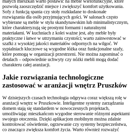
małych mieszkań warto postawić na meble wielofunkcyjne, które
pozwolą zaoszczędzić miejsce i zwiększyć komfort użytkowania.
Sofy z funkcją spania czy stoły rozkładane to doskonałe
rozwiązania dla osób przyjmujących gości. W salonach często
wybierane są meble w stylu skandynawskim lub minimalistycznym,
które charakteryzują się prostymi formami i naturalnymi
materiałami. W kuchniach z kolei ważne jest, aby meble były
praktyczne i łatwe w utrzymaniu czystości; warto zainwestować w
szafki z wysokiej jakości materiałów odpornych na wilgoć. W
sypialniach kluczowe są wygodne łóżka oraz funkcjonalne szafy,
które pomogą w organizacji przestrzeni. Nie można zapominać o
detalach – odpowiednie uchwyty czy nóżki mebli mogą dodać
charakteru całej aranżacji.
Jakie rozwiązania technologiczne
zastosować w aranżacji wnętrz Pruszków
W dzisiejszych czasach technologia odgrywa coraz większą rolę w
aranżacji wnętrz w Pruszkowie. Inteligentne systemy zarządzania
domem stają się standardem w nowoczesnych projektach,
umożliwiając mieszkańcom wygodne sterowanie różnymi aspektami
swojego otoczenia. Dzięki aplikacjom mobilnym można zdalnie
kontrolować oświetlenie, ogrzewanie czy systemy bezpieczeństwa,
co znacząco zwiększa komfort życia. Warto również rozważyć