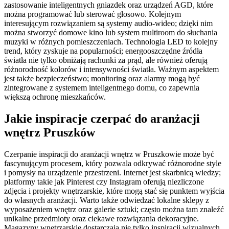
zastosowanie inteligentnych gniazdek oraz urządzeń AGD, które
można programować lub sterować głosowo. Kolejnym
interesującym rozwiązaniem są systemy audio-wideo; dzięki nim
można stworzyć domowe kino lub system multiroom do słuchania
muzyki w różnych pomieszczeniach. Technologia LED to kolejny
trend, który zyskuje na popularności; energooszczędne źródła
światła nie tylko obniżają rachunki za prąd, ale również oferują
różnorodność kolorów i intensywności światła. Ważnym aspektem
jest także bezpieczeństwo; monitoring oraz alarmy mogą być
zintegrowane z systemem inteligentnego domu, co zapewnia
większą ochronę mieszkańców.
Jakie inspiracje czerpać do aranżacji
wnętrz Pruszków
Czerpanie inspiracji do aranżacji wnętrz w Pruszkowie może być
fascynującym procesem, który pozwala odkrywać różnorodne style
i pomysły na urządzenie przestrzeni. Internet jest skarbnicą wiedzy;
platformy takie jak Pinterest czy Instagram oferują niezliczone
zdjęcia i projekty wnętrzarskie, które mogą stać się punktem wyjścia
do własnych aranżacji. Warto także odwiedzać lokalne sklepy z
wyposażeniem wnętrz oraz galerie sztuki; często można tam znaleźć
unikalne przedmioty oraz ciekawe rozwiązania dekoracyjne.
Magazyny wnętrzarskie dostarczają nie tylko inspiracji wizualnych,