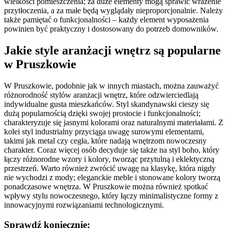
wielkości pomieszczenia; za duże elementy mogą sprawić wrażenie
przytłoczenia, a za małe będą wyglądały nieproporcjonalnie. Należy
także pamiętać o funkcjonalności – każdy element wyposażenia
powinien być praktyczny i dostosowany do potrzeb domowników.
Jakie style aranżacji wnętrz są popularne
w Pruszkowie
W Pruszkowie, podobnie jak w innych miastach, można zauważyć
różnorodność stylów aranżacji wnętrz, które odzwierciedlają
indywidualne gusta mieszkańców. Styl skandynawski cieszy się
dużą popularnością dzięki swojej prostocie i funkcjonalności;
charakteryzuje się jasnymi kolorami oraz naturalnymi materiałami. Z
kolei styl industrialny przyciąga uwagę surowymi elementami,
takimi jak metal czy cegła, które nadają wnętrzom nowoczesny
charakter. Coraz więcej osób decyduje się także na styl boho, który
łączy różnorodne wzory i kolory, tworząc przytulną i eklektyczną
przestrzeń. Warto również zwrócić uwagę na klasykę, która nigdy
nie wychodzi z mody; eleganckie meble i stonowane kolory tworzą
ponadczasowe wnętrza. W Pruszkowie można również spotkać
wpływy stylu nowoczesnego, który łączy minimalistyczne formy z
innowacyjnymi rozwiązaniami technologicznymi.
Sprawdź koniecznie: