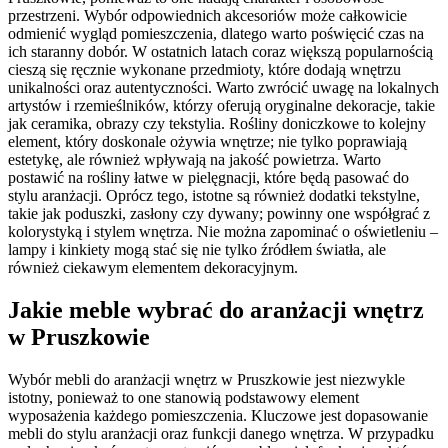
przestrzeni. Wybór odpowiednich akcesoriów może całkowicie
odmienić wygląd pomieszczenia, dlatego warto poświęcić czas na
ich staranny dobór. W ostatnich latach coraz większą popularnością
cieszą się ręcznie wykonane przedmioty, które dodają wnętrzu
unikalności oraz autentyczności. Warto zwrócić uwagę na lokalnych
artystów i rzemieślników, którzy oferują oryginalne dekoracje, takie
jak ceramika, obrazy czy tekstylia. Rośliny doniczkowe to kolejny
element, który doskonale ożywia wnętrze; nie tylko poprawiają
estetykę, ale również wpływają na jakość powietrza. Warto
postawić na rośliny łatwe w pielęgnacji, które będą pasować do
stylu aranżacji. Oprócz tego, istotne są również dodatki tekstylne,
takie jak poduszki, zasłony czy dywany; powinny one współgrać z
kolorystyką i stylem wnętrza. Nie można zapominać o oświetleniu –
lampy i kinkiety mogą stać się nie tylko źródłem światła, ale
również ciekawym elementem dekoracyjnym.
Jakie meble wybrać do aranżacji wnętrz
w Pruszkowie
Wybór mebli do aranżacji wnętrz w Pruszkowie jest niezwykle
istotny, ponieważ to one stanowią podstawowy element
wyposażenia każdego pomieszczenia. Kluczowe jest dopasowanie
mebli do stylu aranżacji oraz funkcji danego wnętrza. W przypadku