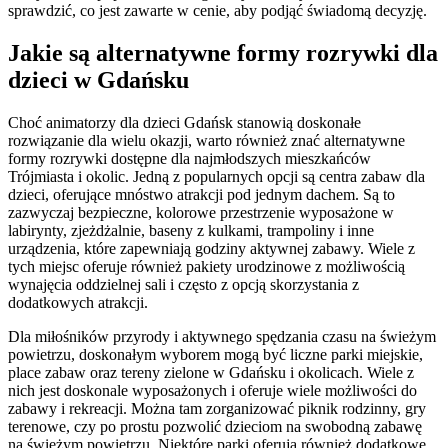
sprawdzić, co jest zawarte w cenie, aby podjąć świadomą decyzję.
Jakie są alternatywne formy rozrywki dla
dzieci w Gdańsku
Choć animatorzy dla dzieci Gdańsk stanowią doskonałe
rozwiązanie dla wielu okazji, warto również znać alternatywne
formy rozrywki dostępne dla najmłodszych mieszkańców
Trójmiasta i okolic. Jedną z popularnych opcji są centra zabaw dla
dzieci, oferujące mnóstwo atrakcji pod jednym dachem. Są to
zazwyczaj bezpieczne, kolorowe przestrzenie wyposażone w
labirynty, zjeżdżalnie, baseny z kulkami, trampoliny i inne
urządzenia, które zapewniają godziny aktywnej zabawy. Wiele z
tych miejsc oferuje również pakiety urodzinowe z możliwością
wynajęcia oddzielnej sali i często z opcją skorzystania z
dodatkowych atrakcji.
Dla miłośników przyrody i aktywnego spędzania czasu na świeżym
powietrzu, doskonałym wyborem mogą być liczne parki miejskie,
place zabaw oraz tereny zielone w Gdańsku i okolicach. Wiele z
nich jest doskonale wyposażonych i oferuje wiele możliwości do
zabawy i rekreacji. Można tam zorganizować piknik rodzinny, gry
terenowe, czy po prostu pozwolić dzieciom na swobodną zabawę
na świeżym powietrzu. Niektóre parki oferują również dodatkowe