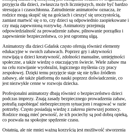
przyjęcia dla dzieci, zwłaszcza tych liczniejszych, może być bardzo
stresująca i czasochłonna. Zatrudnienie animatorów oznacza, że
rodzice mogą skupić się na gościach i cieszyć się uroczystością,
zamiast martwić się o to, czy dzieci są odpowiednio zaopiekowane i
czy mają zapewnioną rozrywkę. Animatorzy przejmują
odpowiedzialność za prowadzenie zabaw, pilnowanie porządku i
zapewnienie bezpieczeństwa, co jest ogromną ulgą.
Animatorzy dla dzieci Gdańsk często oferują również elementy
edukacyjne w swoich zabawach. Poprzez gry i aktywności
rozwijają u dzieci kreatywność, zdolności manualne, umiejętności
społeczne, a także wiedzę o otaczającym świecie. Wiele zabaw ma
na celu rozwijanie wyobraźni, logicznego myślenia czy pracy
zespołowej. Dzięki temu przyjęcie staje się nie tylko źródłem
zabawy, ale także platformą do nauki poprzez doświadczenie, co
jest niezwykle cenne w rozwoju dziecka.
Profesjonalni animatorzy dbają również o bezpieczeństwo dzieci
podczas imprezy. Znają zasady bezpiecznego prowadzenia zabaw,
potrafią zapobiegać niebezpiecznym sytuacjom i reagować w razie
potrzeby. Często posiadają wiedzę z zakresu pierwszej pomocy.
Rodzice mogą mieć pewność, że ich pociechy są pod dobrą opieką,
co pozwala na spokojne spędzenie czasu.
Ostatnią, ale nie mniej ważną korzyścią jest możliwość stworzenia