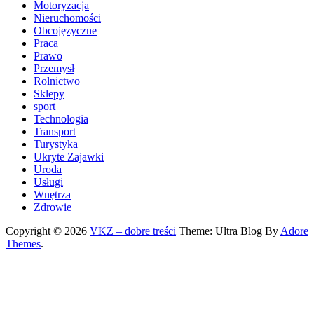
Motoryzacja
Nieruchomości
Obcojęzyczne
Praca
Prawo
Przemysł
Rolnictwo
Sklepy
sport
Technologia
Transport
Turystyka
Ukryte Zajawki
Uroda
Usługi
Wnętrza
Zdrowie
Copyright © 2026
VKZ – dobre treści
Theme: Ultra Blog By
Adore
Themes
.