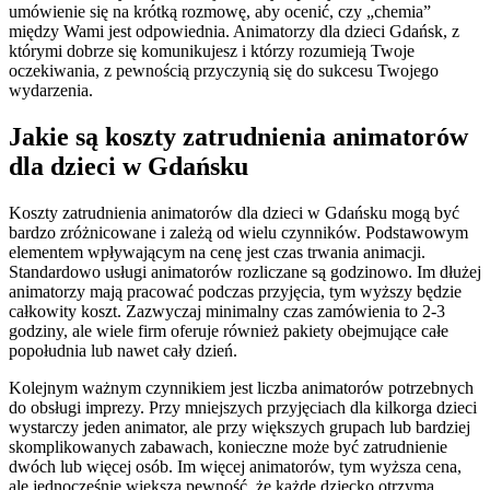
umówienie się na krótką rozmowę, aby ocenić, czy „chemia”
między Wami jest odpowiednia. Animatorzy dla dzieci Gdańsk, z
którymi dobrze się komunikujesz i którzy rozumieją Twoje
oczekiwania, z pewnością przyczynią się do sukcesu Twojego
wydarzenia.
Jakie są koszty zatrudnienia animatorów
dla dzieci w Gdańsku
Koszty zatrudnienia animatorów dla dzieci w Gdańsku mogą być
bardzo zróżnicowane i zależą od wielu czynników. Podstawowym
elementem wpływającym na cenę jest czas trwania animacji.
Standardowo usługi animatorów rozliczane są godzinowo. Im dłużej
animatorzy mają pracować podczas przyjęcia, tym wyższy będzie
całkowity koszt. Zazwyczaj minimalny czas zamówienia to 2-3
godziny, ale wiele firm oferuje również pakiety obejmujące całe
popołudnia lub nawet cały dzień.
Kolejnym ważnym czynnikiem jest liczba animatorów potrzebnych
do obsługi imprezy. Przy mniejszych przyjęciach dla kilkorga dzieci
wystarczy jeden animator, ale przy większych grupach lub bardziej
skomplikowanych zabawach, konieczne może być zatrudnienie
dwóch lub więcej osób. Im więcej animatorów, tym wyższa cena,
ale jednocześnie większa pewność, że każde dziecko otrzyma