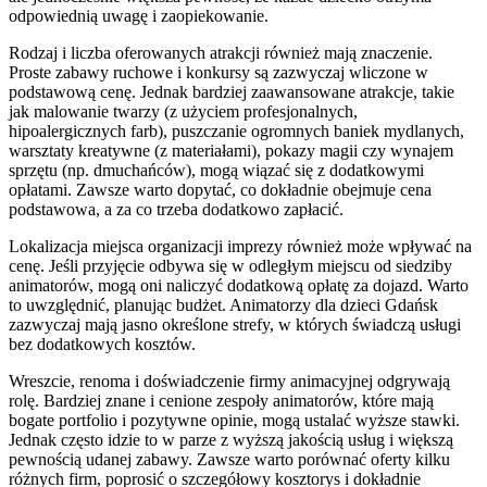
odpowiednią uwagę i zaopiekowanie.
Rodzaj i liczba oferowanych atrakcji również mają znaczenie.
Proste zabawy ruchowe i konkursy są zazwyczaj wliczone w
podstawową cenę. Jednak bardziej zaawansowane atrakcje, takie
jak malowanie twarzy (z użyciem profesjonalnych,
hipoalergicznych farb), puszczanie ogromnych baniek mydlanych,
warsztaty kreatywne (z materiałami), pokazy magii czy wynajem
sprzętu (np. dmuchańców), mogą wiązać się z dodatkowymi
opłatami. Zawsze warto dopytać, co dokładnie obejmuje cena
podstawowa, a za co trzeba dodatkowo zapłacić.
Lokalizacja miejsca organizacji imprezy również może wpływać na
cenę. Jeśli przyjęcie odbywa się w odległym miejscu od siedziby
animatorów, mogą oni naliczyć dodatkową opłatę za dojazd. Warto
to uwzględnić, planując budżet. Animatorzy dla dzieci Gdańsk
zazwyczaj mają jasno określone strefy, w których świadczą usługi
bez dodatkowych kosztów.
Wreszcie, renoma i doświadczenie firmy animacyjnej odgrywają
rolę. Bardziej znane i cenione zespoły animatorów, które mają
bogate portfolio i pozytywne opinie, mogą ustalać wyższe stawki.
Jednak często idzie to w parze z wyższą jakością usług i większą
pewnością udanej zabawy. Zawsze warto porównać oferty kilku
różnych firm, poprosić o szczegółowy kosztorys i dokładnie