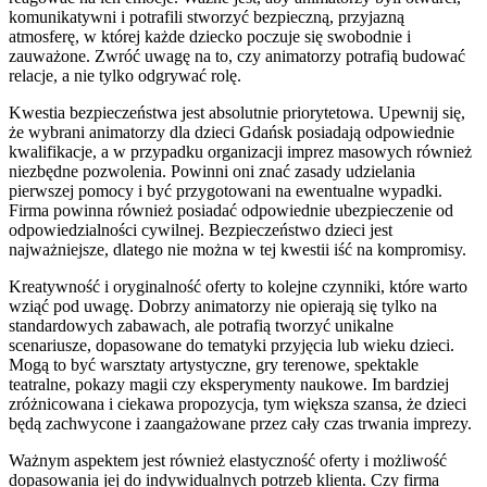
komunikatywni i potrafili stworzyć bezpieczną, przyjazną
atmosferę, w której każde dziecko poczuje się swobodnie i
zauważone. Zwróć uwagę na to, czy animatorzy potrafią budować
relacje, a nie tylko odgrywać rolę.
Kwestia bezpieczeństwa jest absolutnie priorytetowa. Upewnij się,
że wybrani animatorzy dla dzieci Gdańsk posiadają odpowiednie
kwalifikacje, a w przypadku organizacji imprez masowych również
niezbędne pozwolenia. Powinni oni znać zasady udzielania
pierwszej pomocy i być przygotowani na ewentualne wypadki.
Firma powinna również posiadać odpowiednie ubezpieczenie od
odpowiedzialności cywilnej. Bezpieczeństwo dzieci jest
najważniejsze, dlatego nie można w tej kwestii iść na kompromisy.
Kreatywność i oryginalność oferty to kolejne czynniki, które warto
wziąć pod uwagę. Dobrzy animatorzy nie opierają się tylko na
standardowych zabawach, ale potrafią tworzyć unikalne
scenariusze, dopasowane do tematyki przyjęcia lub wieku dzieci.
Mogą to być warsztaty artystyczne, gry terenowe, spektakle
teatralne, pokazy magii czy eksperymenty naukowe. Im bardziej
zróżnicowana i ciekawa propozycja, tym większa szansa, że dzieci
będą zachwycone i zaangażowane przez cały czas trwania imprezy.
Ważnym aspektem jest również elastyczność oferty i możliwość
dopasowania jej do indywidualnych potrzeb klienta. Czy firma