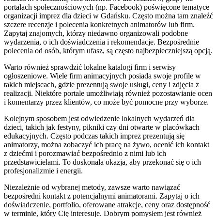
portalach społecznościowych (np. Facebook) poświęcone tematyce
organizacji imprez dla dzieci w Gdańsku. Często można tam znaleźć
szczere recenzje i polecenia konkretnych animatorów lub firm.
Zapytaj znajomych, którzy niedawno organizowali podobne
wydarzenia, o ich doświadczenia i rekomendacje. Bezpośrednie
polecenia od osób, którym ufasz, są często najbezpieczniejszą opcją.
Warto również sprawdzić lokalne katalogi firm i serwisy
ogłoszeniowe. Wiele firm animacyjnych posiada swoje profile w
takich miejscach, gdzie prezentują swoje usługi, ceny i zdjęcia z
realizacji. Niektóre portale umożliwiają również pozostawianie ocen
i komentarzy przez klientów, co może być pomocne przy wyborze.
Kolejnym sposobem jest odwiedzenie lokalnych wydarzeń dla
dzieci, takich jak festyny, pikniki czy dni otwarte w placówkach
edukacyjnych. Często podczas takich imprez prezentują się
animatorzy, można zobaczyć ich pracę na żywo, ocenić ich kontakt
z dziećmi i porozmawiać bezpośrednio z nimi lub ich
przedstawicielami. To doskonała okazja, aby przekonać się o ich
profesjonalizmie i energii.
Niezależnie od wybranej metody, zawsze warto nawiązać
bezpośredni kontakt z potencjalnymi animatorami. Zapytaj o ich
doświadczenie, portfolio, oferowane atrakcje, ceny oraz dostępność
w terminie, który Cię interesuje. Dobrym pomysłem jest również