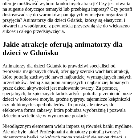
oferuje możliwość wyboru konkretnych atrakcji? Czy jest otwarta
na sugestie dotyczące tematyki lub przebiegu imprezy? Czy potrafi
dostosować się do warunków panujących w miejscu organizacji
przyjęcia? Animatorzy dla dzieci Gdańsk, którzy są elastyczni i
otwarci na współpracę, z pewnością przyczynią się do większego
sukcesu całego przedsięwzięcia.
Jakie atrakcje oferują animatorzy dla
dzieci w Gdańsku
Animatorzy dla dzieci Gdańsk to prawdziwi specjaliści od
tworzenia magicznych chwil, oferujący szeroki wachlarz atrakcji,
które potrafią zachwycić nawet najbardziej wymagających małych
uczestników. Jedną z najpopularniejszych i najbardziej lubianych
przez dzieci aktywności jest malowanie twarzy. Za pomocą
specjalnych, bezpiecznych farbek artyści potrafią przemienić buzie
dzieci w kolorowe motyle, groźne tygrysy, tajemnicze księżniczki
czy ulubionych superbohaterów. To prosta, ale niezwykle
efektowna forma zabawy, która pobudza wyobraźnię i pozwala
dzieciom wcielić się w wymarzone postacie.
Nieodłącznym elementem wielu imprez są również bańki mydlane.
Ale nie byle jakie! Profesjonalni animatorzy potrafią tworzyć
gigantyczne bańki, w których mogą zmieścić się nawet dzieci, a