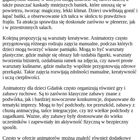
także puszczać kaskady mniejszych baniek, które unoszą się w
powietrzu, tworząc magiczny, lekki klimat. Dzieci uwielbiają gonić i
łapać bańki, a obserwowanie ich tańca w słońcu to prawdziwa
frajda. Ta atrakcja sprawdza się doskonale zarówno w plenerze, jak
i w przestronnych salach.
Kolejną propozycją są warsztaty kreatywne. Animatorzy często
przygotowują różnego rodzaju zajęcia manualne, podczas których
dzieci mogą tworzyć własne pamiątki. Mogą to być warsztaty
plastyczne, gdzie maluje się obrazy lub ozdabia figurki, warsztaty
tworzenia biżuterii, ozdabiania ramek na zdjęcia, czy nawet proste
warsztaty kulinarne, gdzie maluchy wspólnie przygotowują zdrowe
przekąski. Takie zajęcia rozwijają zdolności manualne, kreatywność
i uczą cierpliwości.
Animatorzy dla dzieci Gdańsk często organizują również gry i
zabawy ruchowe. Są to zarówno klasyczne zabawy znane z
podwórka, jak i bardziej nowoczesne konkurencje, dopasowane do
tematyki imprezy. Mogą to być podchody, tor przeszkód, zabawy z
chustą animacyjną, tańce integracyjne, czy też wielkie podchody z
zagadkami. Ważne, aby zabawy były dostosowane do wieku
uczestników i zapewniały im aktywność fizyczną w bezpieczny
sposób.
Często w ofercie animatorów można znaleźć również dodatkowe