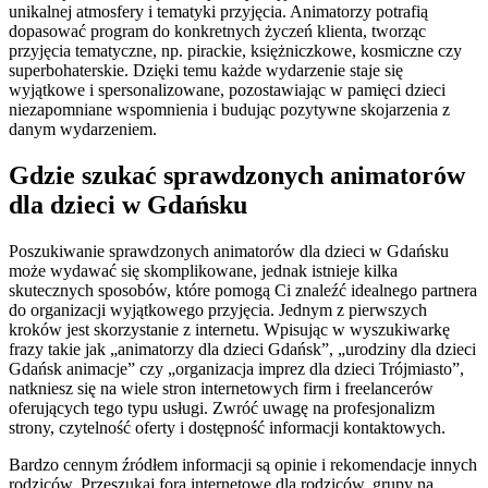
unikalnej atmosfery i tematyki przyjęcia. Animatorzy potrafią
dopasować program do konkretnych życzeń klienta, tworząc
przyjęcia tematyczne, np. pirackie, księżniczkowe, kosmiczne czy
superbohaterskie. Dzięki temu każde wydarzenie staje się
wyjątkowe i spersonalizowane, pozostawiając w pamięci dzieci
niezapomniane wspomnienia i budując pozytywne skojarzenia z
danym wydarzeniem.
Gdzie szukać sprawdzonych animatorów
dla dzieci w Gdańsku
Poszukiwanie sprawdzonych animatorów dla dzieci w Gdańsku
może wydawać się skomplikowane, jednak istnieje kilka
skutecznych sposobów, które pomogą Ci znaleźć idealnego partnera
do organizacji wyjątkowego przyjęcia. Jednym z pierwszych
kroków jest skorzystanie z internetu. Wpisując w wyszukiwarkę
frazy takie jak „animatorzy dla dzieci Gdańsk”, „urodziny dla dzieci
Gdańsk animacje” czy „organizacja imprez dla dzieci Trójmiasto”,
natkniesz się na wiele stron internetowych firm i freelancerów
oferujących tego typu usługi. Zwróć uwagę na profesjonalizm
strony, czytelność oferty i dostępność informacji kontaktowych.
Bardzo cennym źródłem informacji są opinie i rekomendacje innych
rodziców. Przeszukaj fora internetowe dla rodziców, grupy na