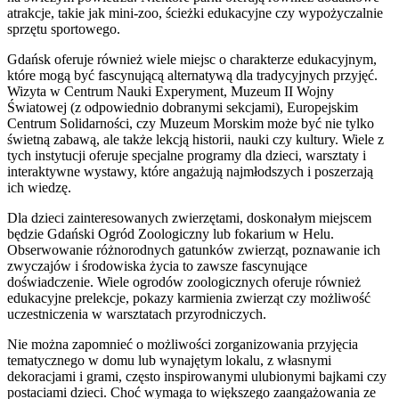
atrakcje, takie jak mini-zoo, ścieżki edukacyjne czy wypożyczalnie
sprzętu sportowego.
Gdańsk oferuje również wiele miejsc o charakterze edukacyjnym,
które mogą być fascynującą alternatywą dla tradycyjnych przyjęć.
Wizyta w Centrum Nauki Experyment, Muzeum II Wojny
Światowej (z odpowiednio dobranymi sekcjami), Europejskim
Centrum Solidarności, czy Muzeum Morskim może być nie tylko
świetną zabawą, ale także lekcją historii, nauki czy kultury. Wiele z
tych instytucji oferuje specjalne programy dla dzieci, warsztaty i
interaktywne wystawy, które angażują najmłodszych i poszerzają
ich wiedzę.
Dla dzieci zainteresowanych zwierzętami, doskonałym miejscem
będzie Gdański Ogród Zoologiczny lub fokarium w Helu.
Obserwowanie różnorodnych gatunków zwierząt, poznawanie ich
zwyczajów i środowiska życia to zawsze fascynujące
doświadczenie. Wiele ogrodów zoologicznych oferuje również
edukacyjne prelekcje, pokazy karmienia zwierząt czy możliwość
uczestniczenia w warsztatach przyrodniczych.
Nie można zapomnieć o możliwości zorganizowania przyjęcia
tematycznego w domu lub wynajętym lokalu, z własnymi
dekoracjami i grami, często inspirowanymi ulubionymi bajkami czy
postaciami dzieci. Choć wymaga to większego zaangażowania ze