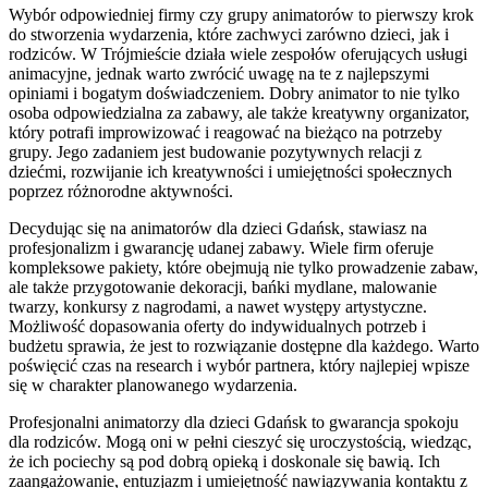
Wybór odpowiedniej firmy czy grupy animatorów to pierwszy krok
do stworzenia wydarzenia, które zachwyci zarówno dzieci, jak i
rodziców. W Trójmieście działa wiele zespołów oferujących usługi
animacyjne, jednak warto zwrócić uwagę na te z najlepszymi
opiniami i bogatym doświadczeniem. Dobry animator to nie tylko
osoba odpowiedzialna za zabawy, ale także kreatywny organizator,
który potrafi improwizować i reagować na bieżąco na potrzeby
grupy. Jego zadaniem jest budowanie pozytywnych relacji z
dziećmi, rozwijanie ich kreatywności i umiejętności społecznych
poprzez różnorodne aktywności.
Decydując się na animatorów dla dzieci Gdańsk, stawiasz na
profesjonalizm i gwarancję udanej zabawy. Wiele firm oferuje
kompleksowe pakiety, które obejmują nie tylko prowadzenie zabaw,
ale także przygotowanie dekoracji, bańki mydlane, malowanie
twarzy, konkursy z nagrodami, a nawet występy artystyczne.
Możliwość dopasowania oferty do indywidualnych potrzeb i
budżetu sprawia, że jest to rozwiązanie dostępne dla każdego. Warto
poświęcić czas na research i wybór partnera, który najlepiej wpisze
się w charakter planowanego wydarzenia.
Profesjonalni animatorzy dla dzieci Gdańsk to gwarancja spokoju
dla rodziców. Mogą oni w pełni cieszyć się uroczystością, wiedząc,
że ich pociechy są pod dobrą opieką i doskonale się bawią. Ich
zaangażowanie, entuzjazm i umiejętność nawiązywania kontaktu z