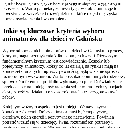
najmłodszymi sprawiają, że każde przyjęcie staje się wyjątkowym
przeżyciem. Warto pamiętać, że inwestycja w dobrą animację to
inwestycja w szczęście i rozwój dziecka, które dzięki niej zyska
nowe doświadczenia i wspomnienia.
Jakie są kluczowe kryteria wyboru
animatorów dla dzieci w Gdańsku
Wybór odpowiednich animatorów dla dzieci w Gdańsku to proces,
który wymaga przemyślenia kilku istotnych kwestii. Pierwszym i
fundamentalnym kryterium jest doświadczenie. Zespoły lub
pojedynczy animatorzy, którzy od lat działają na rynku i mają na
koncie setki udanych imprez, z pewnością będą w stanie sprostać
różnorodnym wyzwaniom. Warto poszukać opinii innych rodziców,
sprawdzić referencje i portfolio wykonanych prac. Doświadczenie
przekłada się na umiejętność radzenia sobie w trudnych sytuacjach,
elastyczność w działaniu oraz szeroki wachlarz przygotowanych
zabaw.
Kolejnym ważnym aspektem jest umiejętność nawiązywania
kontaktu z dziećmi. Dobry animator musi być empatyczny,
cierpliwy, pełen energii i pozytywnego nastawienia. Powinien
potrafić wczuć się w dziecięcy świat, rozumieć ich potrzeby i
reagować na ich emocje. Ważne jest, aby animatorzy byli otwarci,