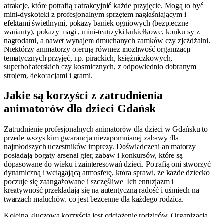
atrakcje, które potrafią uatrakcyjnić każde przyjęcie. Mogą to być
mini-dyskoteki z profesjonalnym sprzętem nagłaśniającym i
efektami świetlnymi, pokazy baniek ogniowych (bezpieczne
warianty), pokazy magii, mini-teatrzyki kukiełkowe, konkursy z
nagrodami, a nawet wynajem dmuchanych zamków czy zjeżdżalni.
Niektórzy animatorzy oferują również możliwość organizacji
tematycznych przyjęć, np. pirackich, księżniczkowych,
superbohaterskich czy kosmicznych, z odpowiednio dobranym
strojem, dekoracjami i grami.
Jakie są korzyści z zatrudnienia
animatorów dla dzieci Gdańsk
Zatrudnienie profesjonalnych animatorów dla dzieci w Gdańsku to
przede wszystkim gwarancja niezapomnianej zabawy dla
najmłodszych uczestników imprezy. Doświadczeni animatorzy
posiadają bogaty arsenał gier, zabaw i konkursów, które są
dopasowane do wieku i zainteresowań dzieci. Potrafią oni stworzyć
dynamiczną i wciągającą atmosferę, która sprawi, że każde dziecko
poczuje się zaangażowane i szczęśliwe. Ich entuzjazm i
kreatywność przekładają się na autentyczną radość i uśmiech na
twarzach maluchów, co jest bezcenne dla każdego rodzica.
Kolejną kluczową korzyścią jest odciążenie rodziców. Organizacja