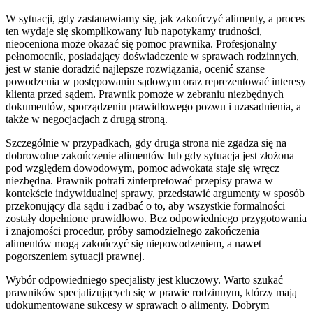
W sytuacji, gdy zastanawiamy się, jak zakończyć alimenty, a proces
ten wydaje się skomplikowany lub napotykamy trudności,
nieoceniona może okazać się pomoc prawnika. Profesjonalny
pełnomocnik, posiadający doświadczenie w sprawach rodzinnych,
jest w stanie doradzić najlepsze rozwiązania, ocenić szanse
powodzenia w postępowaniu sądowym oraz reprezentować interesy
klienta przed sądem. Prawnik pomoże w zebraniu niezbędnych
dokumentów, sporządzeniu prawidłowego pozwu i uzasadnienia, a
także w negocjacjach z drugą stroną.
Szczególnie w przypadkach, gdy druga strona nie zgadza się na
dobrowolne zakończenie alimentów lub gdy sytuacja jest złożona
pod względem dowodowym, pomoc adwokata staje się wręcz
niezbędna. Prawnik potrafi zinterpretować przepisy prawa w
kontekście indywidualnej sprawy, przedstawić argumenty w sposób
przekonujący dla sądu i zadbać o to, aby wszystkie formalności
zostały dopełnione prawidłowo. Bez odpowiedniego przygotowania
i znajomości procedur, próby samodzielnego zakończenia
alimentów mogą zakończyć się niepowodzeniem, a nawet
pogorszeniem sytuacji prawnej.
Wybór odpowiedniego specjalisty jest kluczowy. Warto szukać
prawników specjalizujących się w prawie rodzinnym, którzy mają
udokumentowane sukcesy w sprawach o alimenty. Dobrym