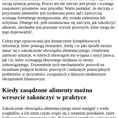
swoją sytuację prawną. Proces ten nie zawsze jest prosty i wymaga
znajomości przepisów oraz procedur. Warto pamiętać, że decyzja o
przyznaniu alimentów jest wydawana przez sąd i zazwyczaj
wymaga formalnego postępowania, aby została zmieniona lub
uchylona. Dlatego też, jeśli zastanawiasz się nad tym, jak zakończyć
alimenty, niezbędne jest poznanie ścieżek prawnych, które mogą do
tego doprowadzić.
Celem tego opracowania jest dostarczenie kompleksowych
informacji, które pomogą zrozumieć, kiedy i w jaki sposób można
starać się o zakończenie obowiązku alimentacyjnego. Omówimy
zarówno sytuacje, w których obowiązek ten wygasa z mocy prawa,
jak i te, które wymagają aktywnego działania ze strony
zobowiązanego. Zrozumienie tych mechanizmów pozwoli na
świadome podjęcie kroków prawnych i uniknięcie potencjalnych
problemów w przyszłości, związanych z dalszym niesłusznym
obciążeniem finansowym.
Kiedy zasądzone alimenty można
wreszcie zakończyć w praktyce
Zakończenie obowiązku alimentacyjnego może nastąpić z wielu
względów, a ich istota często wiąże się z ustaniem przesłanek, które
legły u podstaw orzeczenia sądu. Najczęściej spotykaną sytuacją jest