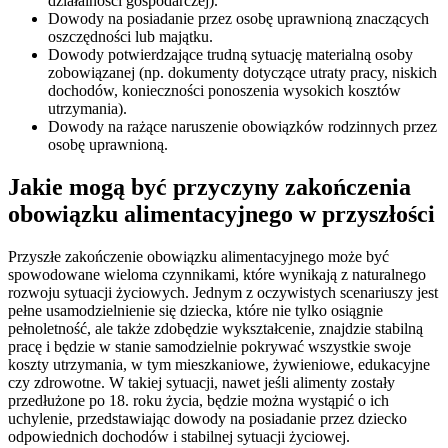
działalności gospodarczej).
Dowody na posiadanie przez osobę uprawnioną znaczących
oszczędności lub majątku.
Dowody potwierdzające trudną sytuację materialną osoby
zobowiązanej (np. dokumenty dotyczące utraty pracy, niskich
dochodów, konieczności ponoszenia wysokich kosztów
utrzymania).
Dowody na rażące naruszenie obowiązków rodzinnych przez
osobę uprawnioną.
Jakie mogą być przyczyny zakończenia
obowiązku alimentacyjnego w przyszłości
Przyszłe zakończenie obowiązku alimentacyjnego może być
spowodowane wieloma czynnikami, które wynikają z naturalnego
rozwoju sytuacji życiowych. Jednym z oczywistych scenariuszy jest
pełne usamodzielnienie się dziecka, które nie tylko osiągnie
pełnoletność, ale także zdobędzie wykształcenie, znajdzie stabilną
pracę i będzie w stanie samodzielnie pokrywać wszystkie swoje
koszty utrzymania, w tym mieszkaniowe, żywieniowe, edukacyjne
czy zdrowotne. W takiej sytuacji, nawet jeśli alimenty zostały
przedłużone po 18. roku życia, będzie można wystąpić o ich
uchylenie, przedstawiając dowody na posiadanie przez dziecko
odpowiednich dochodów i stabilnej sytuacji życiowej.