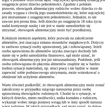
osiągnięcie przez dziecko pełnoletności. Zgodnie z polskim
prawem, obowiązek alimentacyjny rodziców wobec dziecka co do
zasady wygasa z chwilą jego usamodzielnienia się, które najczęściej
jest utożsamiane z osiągnięciem pełnoletności. Jednakże, to nie
zawsze jest prosta linia. Jeśli dziecko po osiągnięciu 18 roku życia
nadal kontynuuje naukę i nie jest w stanie samodzielnie się
utrzymać, obowiązek alimentacyjny może być przedłużony.
Kolejnym istotnym aspektem, który pozwala na zakończenie
alimentów, jest znacząca zmiana stosunków majątkowych. Dotyczy
to zarówno sytuacji osoby uprawnionej, jak i zobowiązanej. Jeżeli
osoba uprawniona do alimentów uzyska znaczące dochody lub
stanie się w pełni samodzielna finansowo, sąd może uznać, że
obowiązek alimentacyjny jest już nieuzasadniony. Podobnie, jeśli
osoba zobowiązana do płacenia alimentów znajdzie się w bardzo
trudnej sytuacji materialnej, np. straci pracę i nie będzie w stanie
zapewnić sobie podstawowego utrzymania, może wnioskować o
obniżenie lub uchylenie alimentów.
Warto również podkreślić, że obowiązek alimentacyjny może zostać
zakończony w przypadku rażącego naruszenia przez osobę
uprawnioną obowiązków rodzinnych. Chodzi tu o sytuacje, w
których dziecko, mimo możliwości, unika kontaktu z rodzicem,
wykazuje wobec niego postawę wrogą lub w inny sposób narusza
więzi rodzinne. W takich przypadkach, sąd może uznać, że dalsze