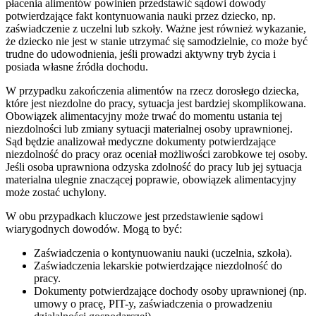
płacenia alimentów powinien przedstawić sądowi dowody
potwierdzające fakt kontynuowania nauki przez dziecko, np.
zaświadczenie z uczelni lub szkoły. Ważne jest również wykazanie,
że dziecko nie jest w stanie utrzymać się samodzielnie, co może być
trudne do udowodnienia, jeśli prowadzi aktywny tryb życia i
posiada własne źródła dochodu.
W przypadku zakończenia alimentów na rzecz dorosłego dziecka,
które jest niezdolne do pracy, sytuacja jest bardziej skomplikowana.
Obowiązek alimentacyjny może trwać do momentu ustania tej
niezdolności lub zmiany sytuacji materialnej osoby uprawnionej.
Sąd będzie analizował medyczne dokumenty potwierdzające
niezdolność do pracy oraz oceniał możliwości zarobkowe tej osoby.
Jeśli osoba uprawniona odzyska zdolność do pracy lub jej sytuacja
materialna ulegnie znaczącej poprawie, obowiązek alimentacyjny
może zostać uchylony.
W obu przypadkach kluczowe jest przedstawienie sądowi
wiarygodnych dowodów. Mogą to być:
Zaświadczenia o kontynuowaniu nauki (uczelnia, szkoła).
Zaświadczenia lekarskie potwierdzające niezdolność do
pracy.
Dokumenty potwierdzające dochody osoby uprawnionej (np.
umowy o pracę, PIT-y, zaświadczenia o prowadzeniu