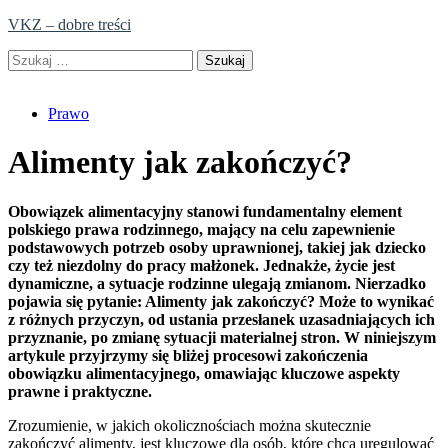
Skip
VKZ – dobre treści
to
Szukaj:
content
Prawo
Alimenty jak zakończyć?
Obowiązek alimentacyjny stanowi fundamentalny element
polskiego prawa rodzinnego, mający na celu zapewnienie
podstawowych potrzeb osoby uprawnionej, takiej jak dziecko
czy też niezdolny do pracy małżonek. Jednakże, życie jest
dynamiczne, a sytuacje rodzinne ulegają zmianom. Nierzadko
pojawia się pytanie: Alimenty jak zakończyć? Może to wynikać
z różnych przyczyn, od ustania przesłanek uzasadniających ich
przyznanie, po zmianę sytuacji materialnej stron. W niniejszym
artykule przyjrzymy się bliżej procesowi zakończenia
obowiązku alimentacyjnego, omawiając kluczowe aspekty
prawne i praktyczne.
Zrozumienie, w jakich okolicznościach można skutecznie
zakończyć alimenty, jest kluczowe dla osób, które chcą uregulować