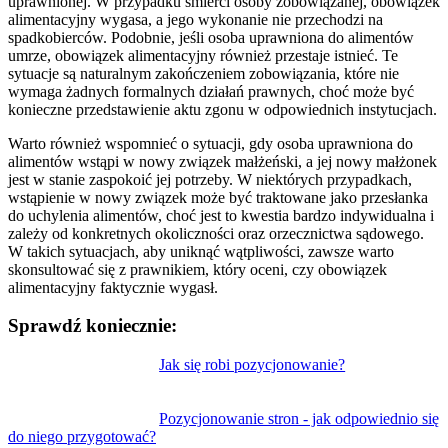
uprawnionej. W przypadku śmierci osoby zobowiązanej, obowiązek
alimentacyjny wygasa, a jego wykonanie nie przechodzi na
spadkobierców. Podobnie, jeśli osoba uprawniona do alimentów
umrze, obowiązek alimentacyjny również przestaje istnieć. Te
sytuacje są naturalnym zakończeniem zobowiązania, które nie
wymaga żadnych formalnych działań prawnych, choć może być
konieczne przedstawienie aktu zgonu w odpowiednich instytucjach.
Warto również wspomnieć o sytuacji, gdy osoba uprawniona do
alimentów wstąpi w nowy związek małżeński, a jej nowy małżonek
jest w stanie zaspokoić jej potrzeby. W niektórych przypadkach,
wstąpienie w nowy związek może być traktowane jako przesłanka
do uchylenia alimentów, choć jest to kwestia bardzo indywidualna i
zależy od konkretnych okoliczności oraz orzecznictwa sądowego.
W takich sytuacjach, aby uniknąć wątpliwości, zawsze warto
skonsultować się z prawnikiem, który oceni, czy obowiązek
alimentacyjny faktycznie wygasł.
Sprawdź koniecznie:
Nawigacja
Jak się robi pozycjonowanie?
wpisu
Pozycjonowanie stron - jak odpowiednio się
do niego przygotować?