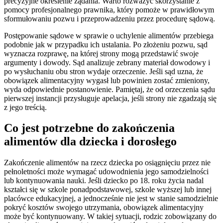
precyzyjne określenie żądania. Warto rozważyć skorzystanie z
pomocy profesjonalnego prawnika, który pomoże w prawidłowym
sformułowaniu pozwu i przeprowadzeniu przez procedurę sądową.
Postępowanie sądowe w sprawie o uchylenie alimentów przebiega
podobnie jak w przypadku ich ustalania. Po złożeniu pozwu, sąd
wyznacza rozprawę, na której strony mogą przedstawić swoje
argumenty i dowody. Sąd analizuje zebrany materiał dowodowy i
po wysłuchaniu obu stron wydaje orzeczenie. Jeśli sąd uzna, że
obowiązek alimentacyjny wygasł lub powinien zostać zmieniony,
wyda odpowiednie postanowienie. Pamiętaj, że od orzeczenia sądu
pierwszej instancji przysługuje apelacja, jeśli strony nie zgadzają się
z jego treścią.
Co jest potrzebne do zakończenia
alimentów dla dziecka i dorosłego
Zakończenie alimentów na rzecz dziecka po osiągnięciu przez nie
pełnoletności może wymagać udowodnienia jego samodzielności
lub kontynuowania nauki. Jeśli dziecko po 18. roku życia nadal
kształci się w szkole ponadpodstawowej, szkole wyższej lub innej
placówce edukacyjnej, a jednocześnie nie jest w stanie samodzielnie
pokryć kosztów swojego utrzymania, obowiązek alimentacyjny
może być kontynuowany. W takiej sytuacji, rodzic zobowiązany do