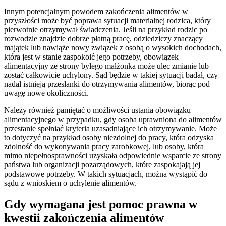
Innym potencjalnym powodem zakończenia alimentów w
przyszłości może być poprawa sytuacji materialnej rodzica, który
pierwotnie otrzymywał świadczenia. Jeśli na przykład rodzic po
rozwodzie znajdzie dobrze płatną pracę, odziedziczy znaczący
majątek lub nawiąże nowy związek z osobą o wysokich dochodach,
która jest w stanie zaspokoić jego potrzeby, obowiązek
alimentacyjny ze strony byłego małżonka może ulec zmianie lub
zostać całkowicie uchylony. Sąd będzie w takiej sytuacji badał, czy
nadal istnieją przesłanki do otrzymywania alimentów, biorąc pod
uwagę nowe okoliczności.
Należy również pamiętać o możliwości ustania obowiązku
alimentacyjnego w przypadku, gdy osoba uprawniona do alimentów
przestanie spełniać kryteria uzasadniające ich otrzymywanie. Może
to dotyczyć na przykład osoby niezdolnej do pracy, która odzyska
zdolność do wykonywania pracy zarobkowej, lub osoby, która
mimo niepełnosprawności uzyskała odpowiednie wsparcie ze strony
państwa lub organizacji pozarządowych, które zaspokajają jej
podstawowe potrzeby. W takich sytuacjach, można wystąpić do
sądu z wnioskiem o uchylenie alimentów.
Gdy wymagana jest pomoc prawna w
kwestii zakończenia alimentów