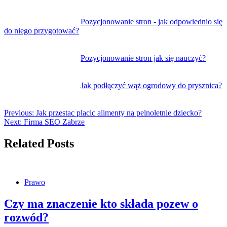
Pozycjonowanie stron - jak odpowiednio się
do niego przygotować?
Pozycjonowanie stron jak się nauczyć?
Jak podłączyć wąż ogrodowy do prysznica?
Previous:
Jak przestac placic alimenty na pelnoletnie dziecko?
Next:
Firma SEO Zabrze
Related Posts
Prawo
Czy ma znaczenie kto składa pozew o
rozwód?