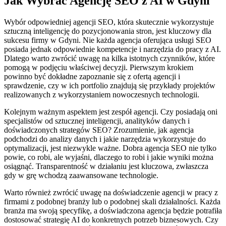
Jak Wybrać Agencję SEO z AI w Gdyni
Wybór odpowiedniej agencji SEO, która skutecznie wykorzystuje
sztuczną inteligencję do pozycjonowania stron, jest kluczowy dla
sukcesu firmy w Gdyni. Nie każda agencja oferująca usługi SEO
posiada jednak odpowiednie kompetencje i narzędzia do pracy z AI.
Dlatego warto zwrócić uwagę na kilka istotnych czynników, które
pomogą w podjęciu właściwej decyzji. Pierwszym krokiem
powinno być dokładne zapoznanie się z ofertą agencji i
sprawdzenie, czy w ich portfolio znajdują się przykłady projektów
realizowanych z wykorzystaniem nowoczesnych technologii.
Kolejnym ważnym aspektem jest zespół agencji. Czy posiadają oni
specjalistów od sztucznej inteligencji, analityków danych i
doświadczonych strategów SEO? Zrozumienie, jak agencja
podchodzi do analizy danych i jakie narzędzia wykorzystuje do
optymalizacji, jest niezwykle ważne. Dobra agencja SEO nie tylko
powie, co robi, ale wyjaśni, dlaczego to robi i jakie wyniki można
osiągnąć. Transparentność w działaniu jest kluczowa, zwłaszcza
gdy w grę wchodzą zaawansowane technologie.
Warto również zwrócić uwagę na doświadczenie agencji w pracy z
firmami z podobnej branży lub o podobnej skali działalności. Każda
branża ma swoją specyfikę, a doświadczona agencja będzie potrafiła
dostosować strategię AI do konkretnych potrzeb biznesowych. Czy