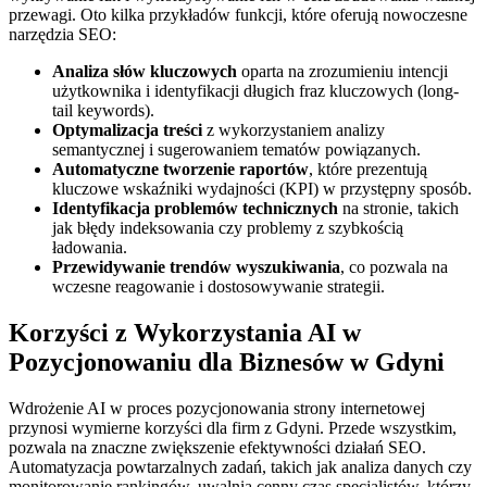
przewagi. Oto kilka przykładów funkcji, które oferują nowoczesne
narzędzia SEO:
Analiza słów kluczowych
oparta na zrozumieniu intencji
użytkownika i identyfikacji długich fraz kluczowych (long-
tail keywords).
Optymalizacja treści
z wykorzystaniem analizy
semantycznej i sugerowaniem tematów powiązanych.
Automatyczne tworzenie raportów
, które prezentują
kluczowe wskaźniki wydajności (KPI) w przystępny sposób.
Identyfikacja problemów technicznych
na stronie, takich
jak błędy indeksowania czy problemy z szybkością
ładowania.
Przewidywanie trendów wyszukiwania
, co pozwala na
wczesne reagowanie i dostosowywanie strategii.
Korzyści z Wykorzystania AI w
Pozycjonowaniu dla Biznesów w Gdyni
Wdrożenie AI w proces pozycjonowania strony internetowej
przynosi wymierne korzyści dla firm z Gdyni. Przede wszystkim,
pozwala na znaczne zwiększenie efektywności działań SEO.
Automatyzacja powtarzalnych zadań, takich jak analiza danych czy
monitorowanie rankingów, uwalnia cenny czas specjalistów, którzy