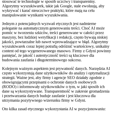
stosować te technologie w sposób uczciwy i transparentny.
Algorytmy wyszukiwarek, takie jak Google, stale ewoluują, aby
wykrywać i karać nieuczciwe praktyki, które mają na celu
manipulowanie wynikami wyszukiwania.
Jednym z potencjalnych wyzwań etycznych jest nadmierne
poleganie na automatycznym generowaniu treści. Choć AI może
pomóc w tworzeniu szkiców, treści generowane w całości przez
maszyny, bez ludzkiej weryfikacji i redakcji, często bywają niskiej
jakości, powtarzalne lub nawet wprowadzające w błąd. Algorytmy
wyszukiwarek coraz lepiej potrafią odróżnić wartościowy, unikalny
content od tego wygenerowanego masowo. Firmy z Gdyni powinny
pamiętać, że jakość i autentyczność treści są kluczowe dla
budowania zaufania i długoterminowego sukcesu.
Kolejnym ważnym aspektem jest prywatność danych. Narzędzia AI
często wykorzystują dane użytkowników do analizy i optymalizacji
strategii. Ważne jest, aby firmy i agencje SEO działały zgodnie z
obowiązującymi przepisami o ochronie danych osobowych
(RODO) i informowały użytkowników o tym, w jaki sposób ich
dane są wykorzystywane. Transparentność w zakresie gromadzenia
i przetwarzania danych buduje zaufanie i jest kluczowa dla
utrzymania pozytywnego wizerunku firmy w Gdyni.
Oto kilka zasad etycznego wykorzystania AI w pozycjonowaniu: