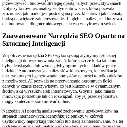
przewidywać i budować strategię opartą na tych przewidywaniach.
Dotyczy to również analizy sentymentu w sieci, która pozwala
zrozumieć, jak marka jest postrzegana przez klientów i jakie tematy
budzą największe zainteresowanie. Ta głębia analizy jest kluczowa
dla budowania długoterminowego sukcesu w cyfrowym świecie.
Zaawansowane Narzędzia SEO Oparte na
Sztucznej Inteligencji
Współczesne narzędzia SEO wykorzystują algorytmy sztucznej
inteligencji do wykonywania zadań, które jeszcze kilka lat temu
były nieosiągalne lub wymagałyby ogromnych nakładów pracy
ludzkiej. Automatyzacja analizy słów kluczowych, identyfikacja
nisz rynkowych i generowanie pomysłów na treści to tylko niektóre
z możliwości. AI pozwala na przetwarzanie ogromnych ilości
danych w czasie rzeczywistym, co jest kluczowe w dynamicznym
środowisku wyszukiwarek internetowych. Gdynia, jako miasto
innowacji, potrzebuje takich rozwiązań, aby jej przedsiębiorstwa
mogły skutecznie konkurować online.
Narzędzia AI potrafią analizować zachowania użytkowników na
stronach internetowych, identyfikując punkty, w których
użytkownicy napotykają trudności lub tracą zainteresowanie. Na tej
podstawie można optymalizować strukturę strony, nawigację i treści,