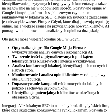
identyfikowanie pozytywnych i negatywnych komentarzy, a także
na reagowanie na nie w odpowiedni sposób. Pozytywne opinie w
Google i innych platformach są kluczowym czynnikiem
rankingowym w lokalnym SEO, dlatego ich skuteczne zarządzanie
jest niezwykle ważne. Firmy z Gdyni, które dbają o swoją reputację
online, mają większe szanse na przyciągnięcie nowych klientów. AI
pomaga w monitorowaniu i analizie tych opinii na dużą skalę.
Oto jak AI może wspierać lokalne SEO w Gdyni:
Optymalizacja profilu Google Moja Firma
z
wykorzystaniem analizy danych i rekomendacji AI.
Tworzenie treści zoptymalizowanych pod kątem
lokalnych fraz kluczowych
i intencji wyszukiwania.
Analiza konkurencji lokalnej
, identyfikacja ich mocnych i
słabych stron.
Monitorowanie i analiza opinii klientów
w celu poprawy
obsługi i reputacji.
Dopasowywanie kampanii reklamowych
do lokalnych
potrzeb i zachowań użytkowników.
Identyfikacja potencjalnych klientów
w określonych
obszarach Gdyni.
Integracja AI z lokalnym SEO to naturalny krok dla gdyńskich firm,
które chcą skutecznie konkurować na rynku lokalnym. Pozwala to