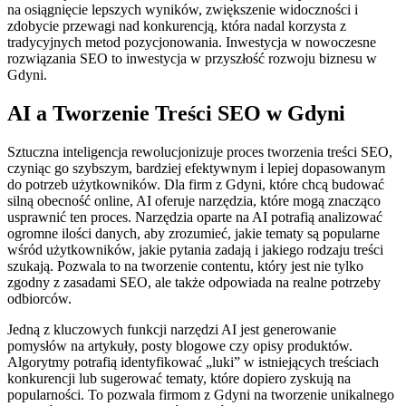
na osiągnięcie lepszych wyników, zwiększenie widoczności i
zdobycie przewagi nad konkurencją, która nadal korzysta z
tradycyjnych metod pozycjonowania. Inwestycja w nowoczesne
rozwiązania SEO to inwestycja w przyszłość rozwoju biznesu w
Gdyni.
AI a Tworzenie Treści SEO w Gdyni
Sztuczna inteligencja rewolucjonizuje proces tworzenia treści SEO,
czyniąc go szybszym, bardziej efektywnym i lepiej dopasowanym
do potrzeb użytkowników. Dla firm z Gdyni, które chcą budować
silną obecność online, AI oferuje narzędzia, które mogą znacząco
usprawnić ten proces. Narzędzia oparte na AI potrafią analizować
ogromne ilości danych, aby zrozumieć, jakie tematy są popularne
wśród użytkowników, jakie pytania zadają i jakiego rodzaju treści
szukają. Pozwala to na tworzenie contentu, który jest nie tylko
zgodny z zasadami SEO, ale także odpowiada na realne potrzeby
odbiorców.
Jedną z kluczowych funkcji narzędzi AI jest generowanie
pomysłów na artykuły, posty blogowe czy opisy produktów.
Algorytmy potrafią identyfikować „luki” w istniejących treściach
konkurencji lub sugerować tematy, które dopiero zyskują na
popularności. To pozwala firmom z Gdyni na tworzenie unikalnego