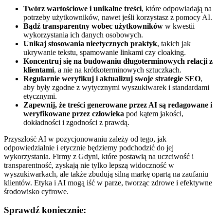
Twórz wartościowe i unikalne treści
, które odpowiadają na
potrzeby użytkowników, nawet jeśli korzystasz z pomocy AI.
Bądź transparentny wobec użytkowników
w kwestii
wykorzystania ich danych osobowych.
Unikaj stosowania nieetycznych praktyk
, takich jak
ukrywanie tekstu, spamowanie linkami czy cloaking.
Koncentruj się na budowaniu długoterminowych relacji z
klientami
, a nie na krótkoterminowych sztuczkach.
Regularnie weryfikuj i aktualizuj swoje strategie SEO
,
aby były zgodne z wytycznymi wyszukiwarek i standardami
etycznymi.
Zapewnij, że treści generowane przez AI są redagowane i
weryfikowane przez człowieka
pod kątem jakości,
dokładności i zgodności z prawdą.
Przyszłość AI w pozycjonowaniu zależy od tego, jak
odpowiedzialnie i etycznie będziemy podchodzić do jej
wykorzystania. Firmy z Gdyni, które postawią na uczciwość i
transparentność, zyskają nie tylko lepszą widoczność w
wyszukiwarkach, ale także zbudują silną markę opartą na zaufaniu
klientów. Etyka i AI mogą iść w parze, tworząc zdrowe i efektywne
środowisko cyfrowe.
Sprawdź koniecznie: