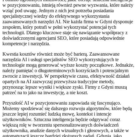
w pozycjonowaniu, istnieją również pewne wyzwania, które należy
wziąć pod uwagę. Jednym z nich jest potrzeba posiadania
specjalistycznej wiedzy do efektywnego wykorzystania
zaawansowanych narzędzi AI. Nie każda firma w Gdyni dysponuje
zespołem, który potrafi w pełni wykorzystać potencjał tych
technologii. Dlatego kluczowe staje się nawiązanie współpracy z
doświadczonymi agencjami SEO, które posiadają odpowiednie
kompetencje i narzędzia.
Kwestia kosztów również może być barierą. Zaawansowane
narzędzia AI i usługi specjalistów SEO wykorzystujących te
technologie mogą generować wyższe koszty początkowe. Jednakże,
należy pamiętać o długoterminowych korzyściach i potencjalnym
zwrocie z inwestycji. W perspektywie czasu, efektywność działań
opartych na AI zazwyczaj przewyższa tradycyjne metody,
przynosząc lepsze wyniki i większe zyski. Firmy z Gdyni muszą
patrzeć na to jako na inwestycję, a nie koszt.
Przyszłość AI w pozycjonowaniu zapowiada się fascynująco.
Możemy spodziewać się dalszego rozwoju algorytmów, które będą
jeszcze lepiej rozumieć ludzką mowę, kontekst i intencje
użytkowników. Sztuczna inteligencja będzie odgrywać coraz
większą rolę w tworzeniu spersonalizowanych doświadczeń
użytkownika, analizie danych wizualnych i głosowych, a także w
automatyzacji jeszcze bardziej złożonych zadań. Gdynia, jako