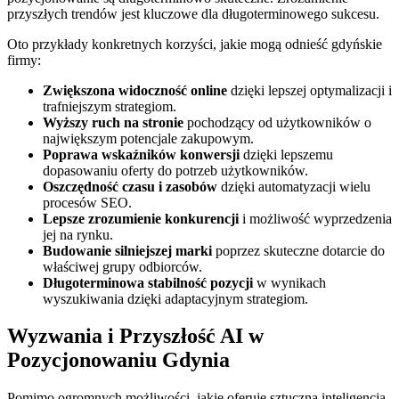
przyszłych trendów jest kluczowe dla długoterminowego sukcesu.
Oto przykłady konkretnych korzyści, jakie mogą odnieść gdyńskie
firmy:
Zwiększona widoczność online
dzięki lepszej optymalizacji i
trafniejszym strategiom.
Wyższy ruch na stronie
pochodzący od użytkowników o
największym potencjale zakupowym.
Poprawa wskaźników konwersji
dzięki lepszemu
dopasowaniu oferty do potrzeb użytkowników.
Oszczędność czasu i zasobów
dzięki automatyzacji wielu
procesów SEO.
Lepsze zrozumienie konkurencji
i możliwość wyprzedzenia
jej na rynku.
Budowanie silniejszej marki
poprzez skuteczne dotarcie do
właściwej grupy odbiorców.
Długoterminowa stabilność pozycji
w wynikach
wyszukiwania dzięki adaptacyjnym strategiom.
Wyzwania i Przyszłość AI w
Pozycjonowaniu Gdynia
Pomimo ogromnych możliwości, jakie oferuje sztuczna inteligencja