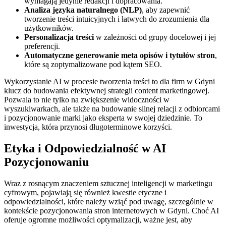
wymagają jedynie redakcji i dopracowania.
Analiza języka naturalnego (NLP)
, aby zapewnić
tworzenie treści intuicyjnych i łatwych do zrozumienia dla
użytkowników.
Personalizacja treści
w zależności od grupy docelowej i jej
preferencji.
Automatyczne generowanie meta opisów i tytułów stron
,
które są zoptymalizowane pod kątem SEO.
Wykorzystanie AI w procesie tworzenia treści to dla firm w Gdyni
klucz do budowania efektywnej strategii content marketingowej.
Pozwala to nie tylko na zwiększenie widoczności w
wyszukiwarkach, ale także na budowanie silnej relacji z odbiorcami
i pozycjonowanie marki jako eksperta w swojej dziedzinie. To
inwestycja, która przynosi długoterminowe korzyści.
Etyka i Odpowiedzialność w AI
Pozycjonowaniu
Wraz z rosnącym znaczeniem sztucznej inteligencji w marketingu
cyfrowym, pojawiają się również kwestie etyczne i
odpowiedzialności, które należy wziąć pod uwagę, szczególnie w
kontekście pozycjonowania stron internetowych w Gdyni. Choć AI
oferuje ogromne możliwości optymalizacji, ważne jest, aby