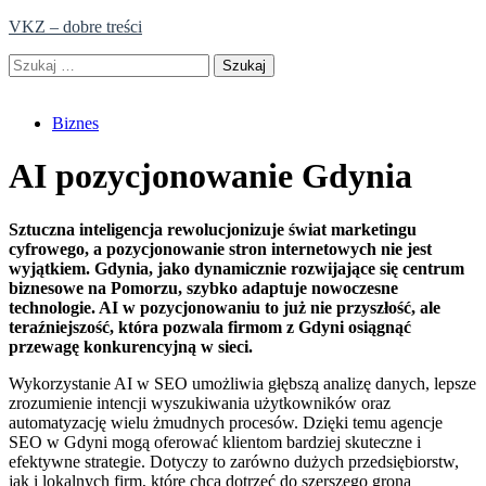
Skip
VKZ – dobre treści
to
Szukaj:
content
Biznes
AI pozycjonowanie Gdynia
Sztuczna inteligencja rewolucjonizuje świat marketingu
cyfrowego, a pozycjonowanie stron internetowych nie jest
wyjątkiem. Gdynia, jako dynamicznie rozwijające się centrum
biznesowe na Pomorzu, szybko adaptuje nowoczesne
technologie. AI w pozycjonowaniu to już nie przyszłość, ale
teraźniejszość, która pozwala firmom z Gdyni osiągnąć
przewagę konkurencyjną w sieci.
Wykorzystanie AI w SEO umożliwia głębszą analizę danych, lepsze
zrozumienie intencji wyszukiwania użytkowników oraz
automatyzację wielu żmudnych procesów. Dzięki temu agencje
SEO w Gdyni mogą oferować klientom bardziej skuteczne i
efektywne strategie. Dotyczy to zarówno dużych przedsiębiorstw,
jak i lokalnych firm, które chcą dotrzeć do szerszego grona