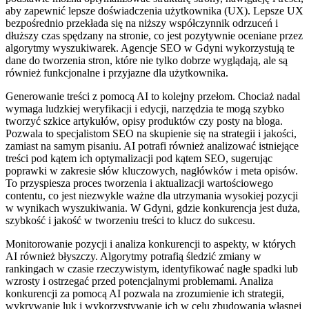
aby zapewnić lepsze doświadczenia użytkownika (UX). Lepsze UX
bezpośrednio przekłada się na niższy współczynnik odrzuceń i
dłuższy czas spędzany na stronie, co jest pozytywnie oceniane przez
algorytmy wyszukiwarek. Agencje SEO w Gdyni wykorzystują te
dane do tworzenia stron, które nie tylko dobrze wyglądają, ale są
również funkcjonalne i przyjazne dla użytkownika.
Generowanie treści z pomocą AI to kolejny przełom. Chociaż nadal
wymaga ludzkiej weryfikacji i edycji, narzędzia te mogą szybko
tworzyć szkice artykułów, opisy produktów czy posty na bloga.
Pozwala to specjalistom SEO na skupienie się na strategii i jakości,
zamiast na samym pisaniu. AI potrafi również analizować istniejące
treści pod kątem ich optymalizacji pod kątem SEO, sugerując
poprawki w zakresie słów kluczowych, nagłówków i meta opisów.
To przyspiesza proces tworzenia i aktualizacji wartościowego
contentu, co jest niezwykle ważne dla utrzymania wysokiej pozycji
w wynikach wyszukiwania. W Gdyni, gdzie konkurencja jest duża,
szybkość i jakość w tworzeniu treści to klucz do sukcesu.
Monitorowanie pozycji i analiza konkurencji to aspekty, w których
AI również błyszczy. Algorytmy potrafią śledzić zmiany w
rankingach w czasie rzeczywistym, identyfikować nagłe spadki lub
wzrosty i ostrzegać przed potencjalnymi problemami. Analiza
konkurencji za pomocą AI pozwala na zrozumienie ich strategii,
wykrywanie luk i wykorzystywanie ich w celu zbudowania własnej