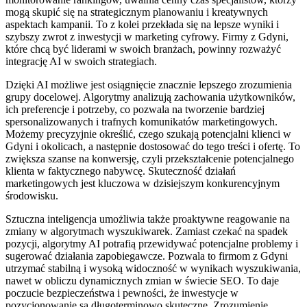
mogą skupić się na strategicznym planowaniu i kreatywnych
aspektach kampanii. To z kolei przekłada się na lepsze wyniki i
szybszy zwrot z inwestycji w marketing cyfrowy. Firmy z Gdyni,
które chcą być liderami w swoich branżach, powinny rozważyć
integrację AI w swoich strategiach.
Dzięki AI możliwe jest osiągnięcie znacznie lepszego zrozumienia
grupy docelowej. Algorytmy analizują zachowania użytkowników,
ich preferencje i potrzeby, co pozwala na tworzenie bardziej
spersonalizowanych i trafnych komunikatów marketingowych.
Możemy precyzyjnie określić, czego szukają potencjalni klienci w
Gdyni i okolicach, a następnie dostosować do tego treści i ofertę. To
zwiększa szanse na konwersję, czyli przekształcenie potencjalnego
klienta w faktycznego nabywcę. Skuteczność działań
marketingowych jest kluczowa w dzisiejszym konkurencyjnym
środowisku.
Sztuczna inteligencja umożliwia także proaktywne reagowanie na
zmiany w algorytmach wyszukiwarek. Zamiast czekać na spadek
pozycji, algorytmy AI potrafią przewidywać potencjalne problemy i
sugerować działania zapobiegawcze. Pozwala to firmom z Gdyni
utrzymać stabilną i wysoką widoczność w wynikach wyszukiwania,
nawet w obliczu dynamicznych zmian w świecie SEO. To daje
poczucie bezpieczeństwa i pewności, że inwestycje w
pozycjonowanie są długoterminowo skuteczne. Zrozumienie