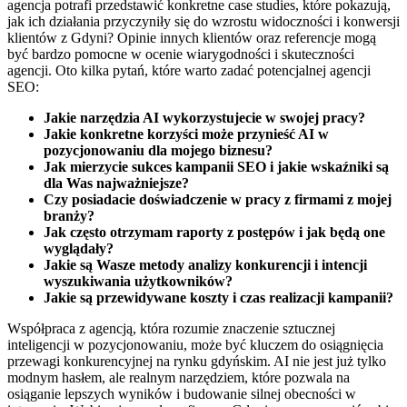
agencja potrafi przedstawić konkretne case studies, które pokazują,
jak ich działania przyczyniły się do wzrostu widoczności i konwersji
klientów z Gdyni? Opinie innych klientów oraz referencje mogą
być bardzo pomocne w ocenie wiarygodności i skuteczności
agencji. Oto kilka pytań, które warto zadać potencjalnej agencji
SEO:
Jakie narzędzia AI wykorzystujecie w swojej pracy?
Jakie konkretne korzyści może przynieść AI w
pozycjonowaniu dla mojego biznesu?
Jak mierzycie sukces kampanii SEO i jakie wskaźniki są
dla Was najważniejsze?
Czy posiadacie doświadczenie w pracy z firmami z mojej
branży?
Jak często otrzymam raporty z postępów i jak będą one
wyglądały?
Jakie są Wasze metody analizy konkurencji i intencji
wyszukiwania użytkowników?
Jakie są przewidywane koszty i czas realizacji kampanii?
Współpraca z agencją, która rozumie znaczenie sztucznej
inteligencji w pozycjonowaniu, może być kluczem do osiągnięcia
przewagi konkurencyjnej na rynku gdyńskim. AI nie jest już tylko
modnym hasłem, ale realnym narzędziem, które pozwala na
osiąganie lepszych wyników i budowanie silnej obecności w