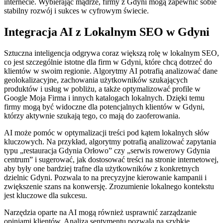
internecie. Wybierając mądrze, firmy z Gdyni mogą zapewnić sobie
stabilny rozwój i sukces w cyfrowym świecie.
Integracja AI z Lokalnym SEO w Gdyni
Sztuczna inteligencja odgrywa coraz większą rolę w lokalnym SEO,
co jest szczególnie istotne dla firm w Gdyni, które chcą dotrzeć do
klientów w swoim regionie. Algorytmy AI potrafią analizować dane
geolokalizacyjne, zachowania użytkowników szukających
produktów i usług w pobliżu, a także optymalizować profile w
Google Moja Firma i innych katalogach lokalnych. Dzięki temu
firmy mogą być widoczne dla potencjalnych klientów w Gdyni,
którzy aktywnie szukają tego, co mają do zaoferowania.
AI może pomóc w optymalizacji treści pod kątem lokalnych słów
kluczowych. Na przykład, algorytmy potrafią analizować zapytania
typu „restauracja Gdynia Orłowo” czy „serwis rowerowy Gdynia
centrum” i sugerować, jak dostosować treści na stronie internetowej,
aby były one bardziej trafne dla użytkowników z konkretnych
dzielnic Gdyni. Pozwala to na precyzyjne kierowanie kampanii i
zwiększenie szans na konwersję. Zrozumienie lokalnego kontekstu
jest kluczowe dla sukcesu.
Narzędzia oparte na AI mogą również usprawnić zarządzanie
opiniami klientów. Analiza sentymentu pozwala na szybkie