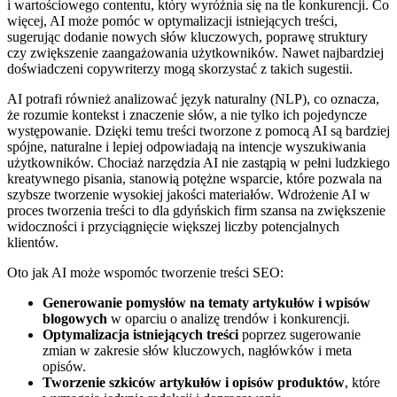
i wartościowego contentu, który wyróżnia się na tle konkurencji. Co
więcej, AI może pomóc w optymalizacji istniejących treści,
sugerując dodanie nowych słów kluczowych, poprawę struktury
czy zwiększenie zaangażowania użytkowników. Nawet najbardziej
doświadczeni copywriterzy mogą skorzystać z takich sugestii.
AI potrafi również analizować język naturalny (NLP), co oznacza,
że rozumie kontekst i znaczenie słów, a nie tylko ich pojedyncze
występowanie. Dzięki temu treści tworzone z pomocą AI są bardziej
spójne, naturalne i lepiej odpowiadają na intencje wyszukiwania
użytkowników. Chociaż narzędzia AI nie zastąpią w pełni ludzkiego
kreatywnego pisania, stanowią potężne wsparcie, które pozwala na
szybsze tworzenie wysokiej jakości materiałów. Wdrożenie AI w
proces tworzenia treści to dla gdyńskich firm szansa na zwiększenie
widoczności i przyciągnięcie większej liczby potencjalnych
klientów.
Oto jak AI może wspomóc tworzenie treści SEO:
Generowanie pomysłów na tematy artykułów i wpisów
blogowych
w oparciu o analizę trendów i konkurencji.
Optymalizacja istniejących treści
poprzez sugerowanie
zmian w zakresie słów kluczowych, nagłówków i meta
opisów.
Tworzenie szkiców artykułów i opisów produktów
, które