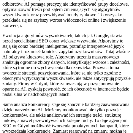
odbiorców. AI pomaga precyzyjnie identyfikować grupy docelowe,
optymalizować treści pod kątem zmieniających się algorytmów
wyszukiwarek oraz przewidywać trendy rynkowe. To wszystko
przekłada się na szybszy wzrost widoczności online i zwiększenie
konwersji.
Ewolucja algorytmów wyszukiwarek, takich jak Google, stawia
przed specjalistami SEO coraz większe wyzwania. Algorytmy te
stają się coraz bardziej inteligentne, potrafiąc interpretować język
naturalny i rozumieć kontekst zapytań użytkowników. Tutaj właśnie
AI odgrywa kluczową rolę. Algorytmy uczenia maszynowego
analizują ogromne zbiory danych, identyfikując wzorce i zależności,
które są trudne do wychwycenia dla człowieka. Pozwala to na
tworzenie strategii pozycjonowania, które są nie tylko zgodne z
obecnymi wytycznymi wyszukiwarek, ale także antycypują przyszłe
zmiany. Firmy w Gdyni, które zainwestują w pozycjonowanie
oparte na AI, zyskają pewność, że ich obecność w internecie będzie
nadal silna w nadchodzących latach.
Sama analiza konkurencji staje się znacznie bardziej zaawansowana
dzięki narzędziom AI. Możemy monitorować nie tylko pozycje
konkurentów, ale także analizować ich strategie treści, strukturę
linków, a nawet przewidywać ich kolejne ruchy. To daje agencjom
SEO w Gdyni możliwość tworzenia proaktywnych kampanii, które
wyprzedzają konkurencję. Zamiast reagować na zmiany, można je