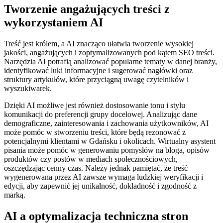
Tworzenie angażujących treści z
wykorzystaniem AI
Treść jest królem, a AI znacząco ułatwia tworzenie wysokiej
jakości, angażujących i zoptymalizowanych pod kątem SEO treści.
Narzędzia AI potrafią analizować popularne tematy w danej branży,
identyfikować luki informacyjne i sugerować nagłówki oraz
struktury artykułów, które przyciągną uwagę czytelników i
wyszukiwarek.
Dzięki AI możliwe jest również dostosowanie tonu i stylu
komunikacji do preferencji grupy docelowej. Analizując dane
demograficzne, zainteresowania i zachowania użytkowników, AI
może pomóc w stworzeniu treści, które będą rezonować z
potencjalnymi klientami w Gdańsku i okolicach. Wirtualny asystent
pisania może pomóc w generowaniu pomysłów na bloga, opisów
produktów czy postów w mediach społecznościowych,
oszczędzając cenny czas. Należy jednak pamiętać, że treść
wygenerowana przez AI zawsze wymaga ludzkiej weryfikacji i
edycji, aby zapewnić jej unikalność, dokładność i zgodność z
marką.
AI a optymalizacja techniczna stron