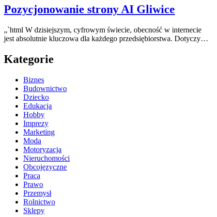
Pozycjonowanie strony AI Gliwice
„`html W dzisiejszym, cyfrowym świecie, obecność w internecie
jest absolutnie kluczowa dla każdego przedsiębiorstwa. Dotyczy…
Kategorie
Biznes
Budownictwo
Dziecko
Edukacja
Hobby
Imprezy
Marketing
Moda
Motoryzacja
Nieruchomości
Obcojęzyczne
Praca
Prawo
Przemysł
Rolnictwo
Sklepy