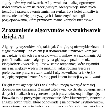
algorytmów wyszukiwarek. AI pozwala na analizę ogromnych
ilości danych w czasie rzeczywistym, identyfikację subtelnych
trendów i przewidywanie zmian na rynku. To z kolei umożliwia
tworzenie bardziej precyzyjnych i skutecznych strategii
pozycjonowania, które przynoszą realne korzyści biznesowe.
Zrozumienie algorytmów wyszukiwarek
dzięki AI
Algorytmy wyszukiwarek, takie jak Google, są niezwykle złożone i
ciągle ewoluują. Ich celem jest dostarczanie użytkownikom jak
najbardziej trafnych i wartościowych wyników wyszukiwania. AI
potrafi analizować te algorytmy na głębszym poziomie niż
kiedykolwiek wcześniej. Jest w stanie rozpoznać, które czynniki
mają największy wpływ na rankingi, jakie rodzaje treści są
preferowane przez wyszukiwarki i użytkowników, a także jak
najlepiej zoptymalizować stronę pod kątem intencji wyszukiwania.
Dzięki temu agencje SEO w Gdańsku mogą tworzyć bardziej
dopasowane kampanie. Zamiast zgadywać, co działa, opierają się na
danych i analizach wygenerowanych przez sztuczną inteligencję.
Pozwala to na precyzyjne targetowanie słów kluczowych, tworzenie
angażujących treści, które odpowiadają na potrzeby użytkowników,
oraz optymalizację techniczną strony w sposób, który jest zgodny z