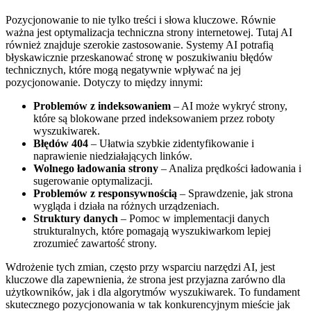
Pozycjonowanie to nie tylko treści i słowa kluczowe. Równie
ważna jest optymalizacja techniczna strony internetowej. Tutaj AI
również znajduje szerokie zastosowanie. Systemy AI potrafią
błyskawicznie przeskanować stronę w poszukiwaniu błędów
technicznych, które mogą negatywnie wpływać na jej
pozycjonowanie. Dotyczy to między innymi:
Problemów z indeksowaniem
– AI może wykryć strony,
które są blokowane przed indeksowaniem przez roboty
wyszukiwarek.
Błędów 404
– Ułatwia szybkie zidentyfikowanie i
naprawienie niedziałających linków.
Wolnego ładowania strony
– Analiza prędkości ładowania i
sugerowanie optymalizacji.
Problemów z responsywnością
– Sprawdzenie, jak strona
wygląda i działa na różnych urządzeniach.
Struktury danych
– Pomoc w implementacji danych
strukturalnych, które pomagają wyszukiwarkom lepiej
zrozumieć zawartość strony.
Wdrożenie tych zmian, często przy wsparciu narzędzi AI, jest
kluczowe dla zapewnienia, że strona jest przyjazna zarówno dla
użytkowników, jak i dla algorytmów wyszukiwarek. To fundament
skutecznego pozycjonowania w tak konkurencyjnym mieście jak