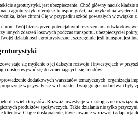
cie agroturystyki, jest ubezpieczenie. Choć główny nacisk kładzie s
ach agroturystyki oferujesz transport gości, na przykład na wycieczk
ewoźnika, które chroni Cię w przypadku szkód powstałych w związku z
 chroni Twój biznes przed potencjalnymi roszczeniami odszkodowawc
 innych zdarzeń losowych podczas transportu, ubezpieczyciel pokryj
ojej działalności agroturystycznej, szczególnie jeśli transport jest int
groturystyki
czowe staje się myślenie o jej dalszym rozwoju i inwestycjach w przysz
ług i dostosowywać się do zmieniających się trendów.
 wprowadzenie dodatkowych warsztatów tematycznych, organizacja impr
we propozycje wpisywały się w charakter Twojego gospodarstwa i były 
kt dla wielu turystów. Rozważ inwestycje w ekologiczne rozwiązania, 
cznych produktów spożywczych. Takie działania nie tylko przyczynia
 klientów. Ciągłe doskonalenie, inwestowanie w rozwój i adaptacja d