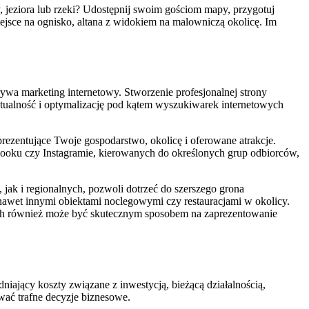
y, jeziora lub rzeki? Udostępnij swoim gościom mapy, przygotuj
iejsce na ognisko, altana z widokiem na malowniczą okolicę. Im
ywa marketing internetowy. Stworzenie profesjonalnej strony
aktualność i optymalizację pod kątem wyszukiwarek internetowych
rezentujące Twoje gospodarstwo, okolicę i oferowane atrakcje.
ooku czy Instagramie, kierowanych do określonych grup odbiorców,
jak i regionalnych, pozwoli dotrzeć do szerszego grona
 nawet innymi obiektami noclegowymi czy restauracjami w okolicy.
ach również może być skutecznym sposobem na zaprezentowanie
iający koszty związane z inwestycją, bieżącą działalnością,
ać trafne decyzje biznesowe.