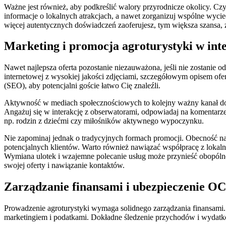
Ważne jest również, aby podkreślić walory przyrodnicze okolicy. Czy
informacje o lokalnych atrakcjach, a nawet zorganizuj wspólne wycie
więcej autentycznych doświadczeń zaoferujesz, tym większa szansa,
Marketing i promocja agroturystyki w inte
Nawet najlepsza oferta pozostanie niezauważona, jeśli nie zostanie
internetowej z wysokiej jakości zdjęciami, szczegółowym opisem ofe
(SEO), aby potencjalni goście łatwo Cię znaleźli.
Aktywność w mediach społecznościowych to kolejny ważny kanał dotar
Angażuj się w interakcję z obserwatorami, odpowiadaj na komentar
np. rodzin z dziećmi czy miłośników aktywnego wypoczynku.
Nie zapominaj jednak o tradycyjnych formach promocji. Obecność na 
potencjalnych klientów. Warto również nawiązać współpracę z lokaln
Wymiana ulotek i wzajemne polecanie usług może przynieść obopóln
swojej oferty i nawiązanie kontaktów.
Zarządzanie finansami i ubezpieczenie O
Prowadzenie agroturystyki wymaga solidnego zarządzania finansami. 
marketingiem i podatkami. Dokładne śledzenie przychodów i wydatk