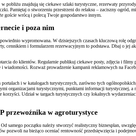
 w pobliżu znajdują się ciekawe szlaki turystyczne, rezerwaty przyrod
czki. Pamiętaj o stworzeniu przestrzeni do relaksu – zaciszny ogród, m
 że goście wrócą i polecą Twoje gospodarstwo innym.
rnecie i poza nim
 odpowiednio wypromowana. W dzisiejszych czasach kluczową rolę odgr
rty, cennikiem i formularzem rezerwacyjnym to podstawa. Dbaj o jej 
cia do klientów. Regularnie publikuj ciekawe posty, zdjęcia i filmy p
ze i wiadomości. Rozważ prowadzenie kampanii reklamowych na Faceb
portalach i w katalogach turystycznych, zarówno tych ogólnopolskich, 
ymi organizacjami turystycznymi, punktami informacji turystycznej, a
e korzyści. Udział w targach turystycznych czy lokalnych wydarzeni
CP przewoźnika w agroturystyce
Od samego początku należy stworzyć realistyczny biznesplan, uwzględn
ów pozwoli na bieżąco oceniać rentowność przedsięwzięcia i podejmow