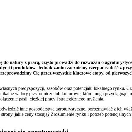
ę do natury z pracą, często prowadzi do rozważań o agroturystyce
adycji i produktów. Jednak zanim zaczniemy czerpać radość z przyjm
 przeprowadzimy Cię przez wszystkie kluczowe etapy, od pierwszy
własnych predyspozycji, zasobów oraz potencjału lokalnego rynku. Cz
unikalne walory przyrodnicze lub kulturowe, które mogą przyciągnąć t
łączenie pasji, ciężkiej pracy i strategicznego myślenia.
 odwiedzić inne gospodarstwa agroturystyczne, porozmawiać z ich właśc
e strony, jakie ceny stosują? Zrozumienie rynku i potrzeb potencjalnych
jącej się agroturystyki