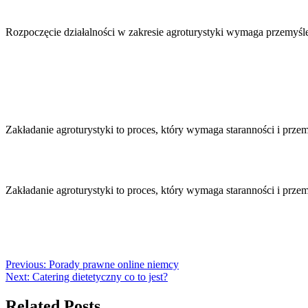
Nawigacja
wpisu
Rozpoczęcie działalności w zakresie agroturystyki wymaga przemyś
Zakładanie agroturystyki to proces, który wymaga staranności i prz
Zakładanie agroturystyki to proces, który wymaga staranności i prz
Previous:
Porady prawne online niemcy
Next:
Catering dietetyczny co to jest?
Related Posts