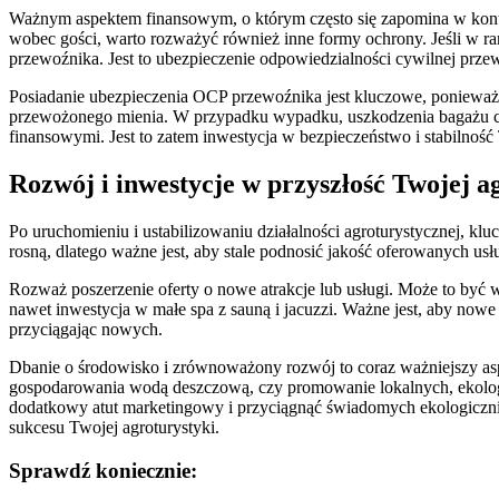
Ważnym aspektem finansowym, o którym często się zapomina w kontekś
wobec gości, warto rozważyć również inne formy ochrony. Jeśli w ram
przewoźnika. Jest to ubezpieczenie odpowiedzialności cywilnej prz
Posiadanie ubezpieczenia OCP przewoźnika jest kluczowe, ponieważ
przewożonego mienia. W przypadku wypadku, uszkodzenia bagażu czy
finansowymi. Jest to zatem inwestycja w bezpieczeństwo i stabilność Tw
Rozwój i inwestycje w przyszłość Twojej a
Po uruchomieniu i ustabilizowaniu działalności agroturystycznej, klu
rosną, dlatego ważne jest, aby stale podnosić jakość oferowanych us
Rozważ poszerzenie oferty o nowe atrakcje lub usługi. Może to być
nawet inwestycja w małe spa z sauną i jacuzzi. Ważne jest, aby no
przyciągając nowych.
Dbanie o środowisko i zrównoważony rozwój to coraz ważniejszy aspe
gospodarowania wodą deszczową, czy promowanie lokalnych, ekologi
dodatkowy atut marketingowy i przyciągnąć świadomych ekologicznie
sukcesu Twojej agroturystyki.
Sprawdź koniecznie: