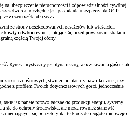
ię na ubezpieczenie nieruchomości i odpowiedzialności cywilnej
i czy z dworca, niezbędne jest posiadanie ubezpieczenia OCP
 przewozem osób lub rzeczy.
zymi ze strony poszkodowanych pasażerów lub właścicieli
e koszty odszkodowania, ratując Cię przed poważnymi stratami
egralną częścią Twojej oferty.
łość. Rynek turystyczny jest dynamiczny, a oczekiwania gości stale
ez okolicznościowych, stworzenie placu zabaw dla dzieci, czy
zgodne z profilem Twoich dotychczasowych gości, jednocześnie
takie jak panele fotowoltaiczne do produkcji energii, systemy
ją się do ochrony środowiska, ale mogą również stanowić
o zmieniających się potrzeb rynku to klucz do długoterminowego