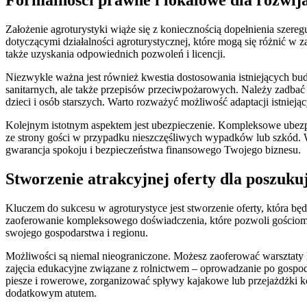
Założenie agroturystyki wiąże się z koniecznością dopełnienia szere
dotyczącymi działalności agroturystycznej, które mogą się różnić w
także uzyskania odpowiednich pozwoleń i licencji.
Niezwykle ważna jest również kwestia dostosowania istniejących bu
sanitarnych, ale także przepisów przeciwpożarowych. Należy zadbać o 
dzieci i osób starszych. Warto rozważyć możliwość adaptacji istnie
Kolejnym istotnym aspektem jest ubezpieczenie. Kompleksowe ubezpie
ze strony gości w przypadku nieszczęśliwych wypadków lub szkód. W
gwarancja spokoju i bezpieczeństwa finansowego Twojego biznesu.
Stworzenie atrakcyjnej oferty dla poszuk
Kluczem do sukcesu w agroturystyce jest stworzenie oferty, która bę
zaoferowanie kompleksowego doświadczenia, które pozwoli gościom na
swojego gospodarstwa i regionu.
Możliwości są niemal nieograniczone. Możesz zaoferować warsztaty
zajęcia edukacyjne związane z rolnictwem – oprowadzanie po gospo
piesze i rowerowe, zorganizować spływy kajakowe lub przejażdżki k
dodatkowym atutem.