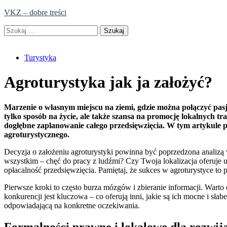
Skip
VKZ – dobre treści
to
Szukaj:
content
Turystyka
Agroturystyka jak ja założyć?
Marzenie o własnym miejscu na ziemi, gdzie można połączyć pasj
tylko sposób na życie, ale także szansa na promocję lokalnych tr
dogłębne zaplanowanie całego przedsięwzięcia. W tym artykule
agroturystycznego.
Decyzja o założeniu agroturystyki powinna być poprzedzona analizą 
wszystkim – chęć do pracy z ludźmi? Czy Twoja lokalizacja oferuje 
opłacalność przedsięwzięcia. Pamiętaj, że sukces w agroturystyce to po
Pierwsze kroki to często burza mózgów i zbieranie informacji. Warto
konkurencji jest kluczowa – co oferują inni, jakie są ich mocne i słab
odpowiadającą na konkretne oczekiwania.
Formalności prawne i lokalowe dla rozwija