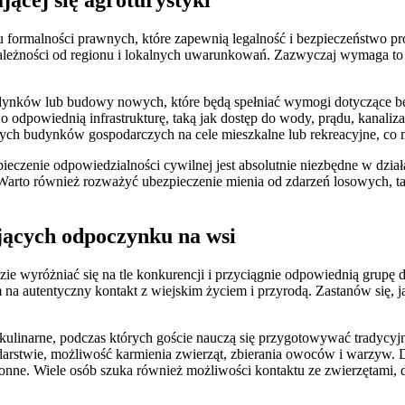
gu formalności prawnych, które zapewnią legalność i bezpieczeństwo pr
 zależności od regionu i lokalnych uwarunkowań. Zazwyczaj wymaga to 
dynków lub budowy nowych, które będą spełniać wymogi dotyczące bez
odpowiednią infrastrukturę, taką jak dostęp do wody, prądu, kanalizac
jących budynków gospodarczych na cele mieszkalne lub rekreacyjne, c
czenie odpowiedzialności cywilnej jest absolutnie niezbędne w działa
arto również rozważyć ubezpieczenie mienia od zdarzeń losowych, tak
ujących odpoczynku na wsi
dzie wyróżniać się na tle konkurencji i przyciągnie odpowiednią grupę 
 autentyczny kontakt z wiejskim życiem i przyrodą. Zastanów się, ja
 kulinarne, podczas których goście nauczą się przygotowywać tradyc
darstwie, możliwość karmienia zwierząt, zbierania owoców i warzyw
onne. Wiele osób szuka również możliwości kontaktu ze zwierzętami, 